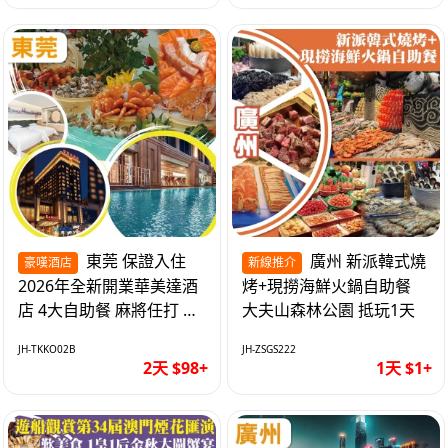
東莞 保證入住
廣州 新派韓式燒
豪嘆酒店
新線推介
2026年全新開業華美達酒
烤+現撈海鮮火鍋自助餐
店 4大自助餐 麻將任打 抵
大夫山森林公園 抵玩1天
玩2天
JH-TKKO02B
JH-ZSGS222
2天 $98+
1天 $1+