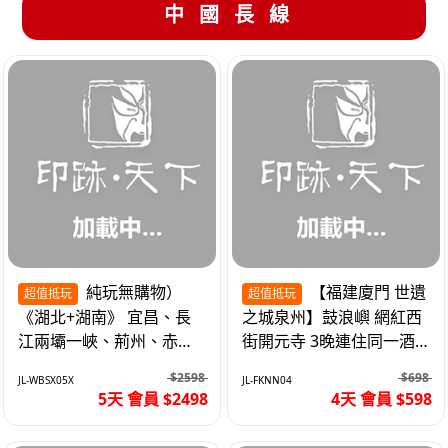
中國長線
純玩無購物）
【福建廈門 世遺
超值抵玩
超值抵玩
《湖北+湖南》 宜昌、長
之城泉州】鼓浪嶼 網紅西
江兩壩一峽、荊州、赤
街開元寺 3晚連住同一酒
壁、岳陽、長沙坡 高鐵5
店 免搬行李 動車4天
$2598
$698
JL-WBSX05X
JL-FKNN04
天
5天 會員 $2498
4天 會員 $598