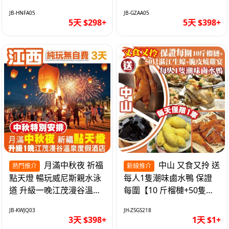
遊網紅打卡地西直街 純玩
邂逅身心舒緩 純玩巴士5
JB-HNFA05
JB-GZAA05
巴士5天
天
5天 $298+
5天 $398+
月滿中秋夜 祈福
中山 又食又拎 送
熱門推介
新線推介
點天燈 暢玩威尼斯親水泳
每人1隻潮味鹵水鴨 保證
道 升級一晚江茂漫谷溫泉
每圍【10 斤榴槤+50隻湛
度假酒店獨立泡池露臺房
江生蠔+脆皮燒雞宴】抵玩
JB-KWJQ03
JH-ZSGS218
純玩3天
1天
3天 $398+
1天 $1+