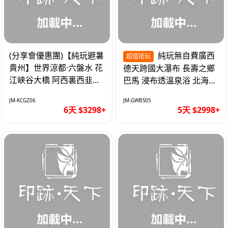
(分享會優惠團)【純玩避暑
純玩無自費廣西
超值抵玩
貴州】世界涼都·六盤水 花
德天跨國大瀑布 長壽之鄉
江峽谷大橋 阿西裏西韭菜
巴馬 浸布透溫泉浴 北海銀
坪 烏江寨 豪華雙飛6天
灘 巴士5天
JM-KCGZ06
JM-GWBS05
6天 $3298+
5天 $2998+