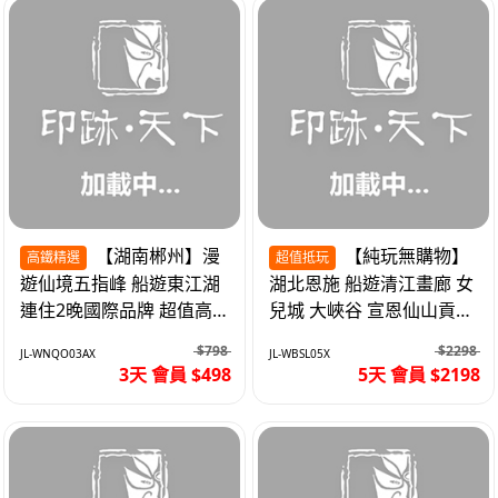
【湖南郴州】漫
【純玩無購物】
高鐵精選
超值抵玩
遊仙境五指峰 船遊東江湖
湖北恩施 船遊清江畫廊 女
連住2晚國際品牌 超值高
兒城 大峽谷 宣恩仙山貢水
鐵3天
直航5天
$798
$2298
JL-WNQO03AX
JL-WBSL05X
3天 會員 $498
5天 會員 $2198