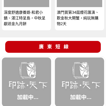
深度舒適康養遊-和君小
澳門賞第34屆煙花匯演、
鎮、湛江特呈島，中秋呈
歎金秋大閘蟹，純玩無購
獻送金九月餅
物2天
廣東短線