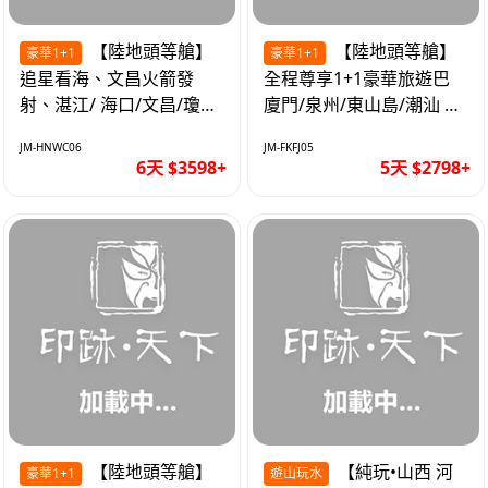
【陸地頭等艙】
【陸地頭等艙】
豪華1+1
豪華1+1
追星看海、文昌火箭發
全程尊享1+1豪華旅遊巴
射、湛江/ 海口/文昌/瓊海/
廈門/泉州/東山島/潮汕 精
三亞/ 航太科技和海島度假
品豪華團5天
JM-HNWC06
JM-FKFJ05
優質6天
6天 $3598+
5天 $2798+
【陸地頭等艙】
【純玩•山西 河
豪華1+1
遊山玩水