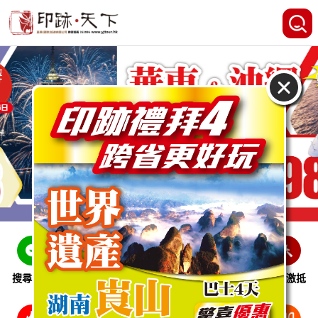
搜尋線路
跨省巴士
即時特惠
休閒娛樂
會員激抵