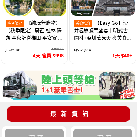
【純玩無購物】
【Easy Go】沙
時令限定
美食推介
（秋季限定）廣西 桂林 陽
井極鮮蠔門盛宴｜明式古
朔 金秋龍脊梯田·平安寨 城
園林+深圳萬象天地 美食
徽象鼻山 網紅富里橋 動車
純玩1天
$1098
JL-GWST04
DJS-SZSJ01X
4天
4天 會員 $998
1天 $48+
最新資訊