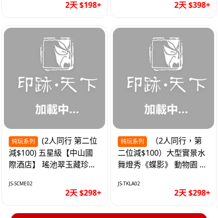
2天 $198+
2天 $398+
(2人同行 第二位
（2人同行，第
純玩系列
純玩系列
減$100) 五星級【中山國
二位減$100）大型實景水
際酒店】 瑤池翠玉藏珍盅
舞燈秀《蝶影》 動物園 水
海鮮自助晚餐 純玩2天
上樂園 入住隱賢山莊酒店
JS-SCME02
JS-TKLA02
純玩2天
2天 $298+
2天 $298+