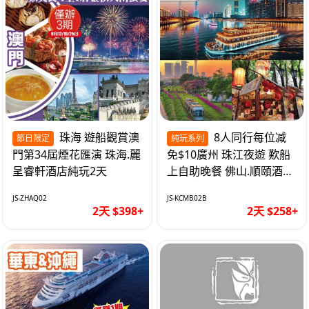
珠海 遊船觀賞澳
8人同行每位减
節日限定
純玩系列
門第34屆煙花匯演 珠海.麗
免$10廣州 珠江夜遊 歎船
呈睿軒酒店純玩2天
上自助晚餐 佛山.順頤酒店
純玩2天
JS-ZHAQ02
JS-KCMB02B
2天 $398+
2天 $258+