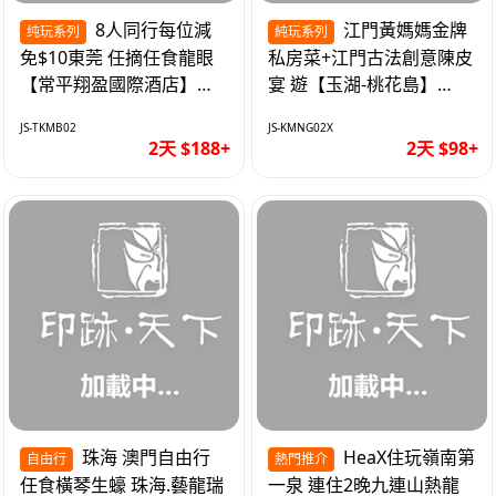
8人同行每位減
江門黃媽媽金牌
纯玩系列
純玩系列
免$10東莞 任摘任食龍眼
私房菜+江門古法創意陳皮
【常平翔盈國際酒店】
宴 遊【玉湖-桃花島】
KTV歡唱/麻將任打 純玩2
【中嘉維也納國際酒店】
JS-TKMB02
JS-KMNG02X
天
純玩2天
2天 $188+
2天 $98+
珠海 澳門自由行
HeaX住玩嶺南第
自由行
熱門推介
任食橫琴生蠔 珠海.藝龍瑞
一泉 連住2晚九連山熱龍