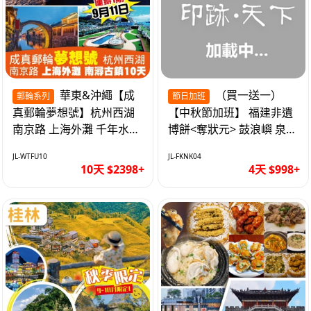
華東&沖繩【成
（買一送一）
郵輪系列
節日加班
真郵輪夢想號】杭州西湖
【中秋節加班】 福建非遺
南京路 上海外灘 千年水鄉
博餅<奪狀元> 鼓浪嶼 泉州
南潯古鎮 暢遊華東4市 無
西街 品龍蝦鮑魚海鮮宴 動
JL-WTFU10
JL-FKNK04
自費10天
車超值4天
10天 $2398+
4天 $998+