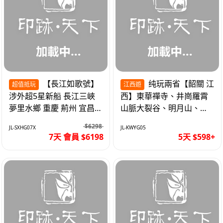
【長江如歌號】
纯玩兩省【韶關 江
超值抵玩
江西遊
涉外超5星新船 長江三峽
西】東華禪寺、井崗羅霄
夢里水鄉 重慶 荊州 宜昌
山脈大裂谷、明月山、仙
高鐵7天
女湖、巴士5天
$6298
JL-SXHG07X
JL-KWYG05
7天 會員 $6198
5天 $598+