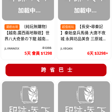
（純玩無購物）
【長安•尋秦記
潮遊出境
超值抵玩
【越南.廣西兩地聯遊】世
】秦始皇兵馬俑 大唐不夜
界八大奇景の下龍 越南首
城 永興坊品美食 三原城隍
都の河內 打卡南寧之夜 動
廟 西安高鐵6天
$1398
JL-VNNN05X
JL-XBGA06
車5天
5天 會員 $1298
6天 $3298+
跨省巴士