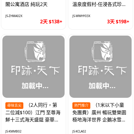
閣公寓酒店 純玩2天
溫泉度假村-任浸各式珍稀
含氡溫泉 純玩3天
JS-ZHMA02X
JS-WWHY03X
2天 $138+
3天 $198+
（2人同行，第
（1米以下小童
尋味舌尖
熱門推介
二位減$100）江門 至尊海
免團費）廣州 暢玩雙樂園
鮮十三式海天盛筵 豪華三
極地海洋世界 企鵝冰雪世
文魚拼象拔蚌刺身船 純玩
界 純玩2天
JS-KMMB02
JS-KCLA02
2天