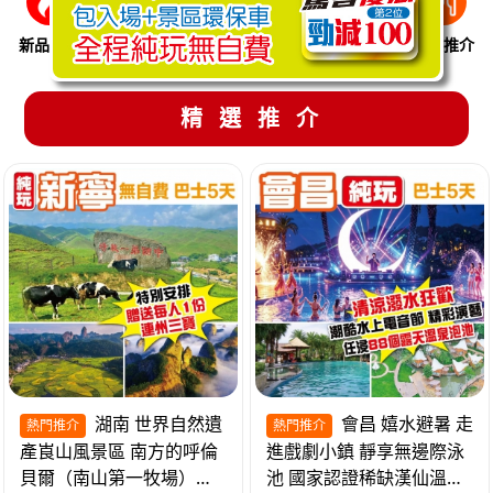
新品推介
季節限定
溫泉養生
買一送一
美食推介
精選推介
湖南 世界自然遺
會昌 嬉水避暑 走
熱門推介
熱門推介
產崀山風景區 南方的呼倫
進戲劇小鎮 靜享無邊際泳
貝爾（南山第一牧場）夜
池 國家認證稀缺漢仙溫泉