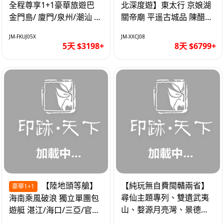
全程尊享1+1豪華旅遊巴
北深度遊】東太行 京娘湖
金門島/ 廈門/泉州/潮汕 無
關帝廟 平遥古城品 陳醋咖
自費 精品豪華團巴士5天
啡 太原直航8天
JM-FKUJ05X
JM-XXCJ08
5天 $3198+
8天 $6799+
【陸地頭等艙】
【純玩無自費閩贛兩省】
豪華1+1
尋仙主題專列、雙遺武夷
海南乘風破浪 獨立單團包
山、婺源月亮灣、景德
遊艇 湛江/海口/三亞/官塘/
鎮、葛仙村高鐵6天
1+1巴士+豪華遊艇巡航6