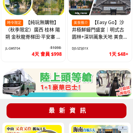
【純玩無購物】
【Easy Go】沙
時令限定
美食推介
（秋季限定）廣西 桂林 陽
井極鮮蠔門盛宴｜明式古
朔 金秋龍脊梯田·平安寨 城
園林+深圳萬象天地 美食
徽象鼻山 網紅富里橋 動車
純玩1天
$1098
JL-GWST04
DJS-SZSJ01X
4天
4天 會員 $998
1天 $48+
最新資訊