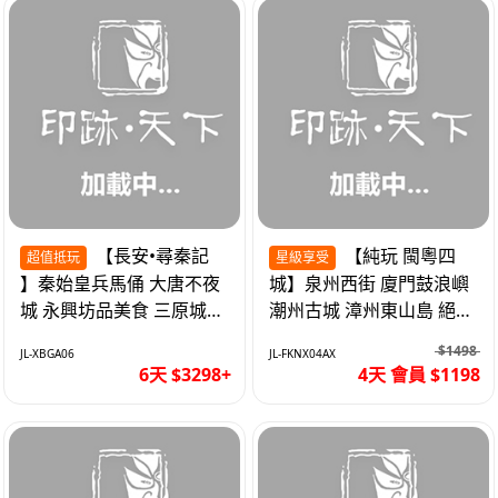
【長安•尋秦記
【純玩 閩粵四
超值抵玩
星級享受
】秦始皇兵馬俑 大唐不夜
城】泉州西街 廈門鼓浪嶼
城 永興坊品美食 三原城隍
潮州古城 漳州東山島 絕無
廟 西安高鐵6天
自費 福建動車4天
$1498
JL-XBGA06
JL-FKNX04AX
6天 $3298+
4天 會員 $1198