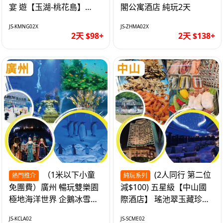
宴 遊【玉湖-桃花島】
閣公寓酒店 純玩2天
【中嘉維也納國際酒店】
JS-KMNG02X
JS-ZHMA02X
純玩2天
2天 $98+
2天 $138+
（1米以下小童
(2人同行 第二位
熱門推介
純玩系列
免團費）廣州 暢玩雙樂園
減$100) 五星級【中山國
極地海洋世界 企鵝冰雪世
際酒店】 瑤池翠玉藏珍盅
界 純玩2天
海鮮自助晚餐 純玩2天
JS-KCLA02
JS-SCME02