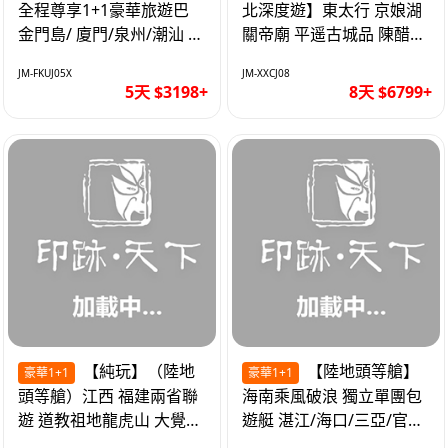
全程尊享1+1豪華旅遊巴
北深度遊】東太行 京娘湖
金門島/ 廈門/泉州/潮汕 無
關帝廟 平遥古城品 陳醋咖
自費 精品豪華團巴士5天
啡 太原直航8天
JM-FKUJ05X
JM-XXCJ08
5天 $3198+
8天 $6799+
【純玩】（陸地
【陸地頭等艙】
豪華1+1
豪華1+1
頭等艙）江西 福建兩省聯
海南乘風破浪 獨立單團包
遊 道教祖地龍虎山 大覺山
遊艇 湛江/海口/三亞/官塘/
夜遊汀州古城 1+1豪華巴
1+1巴士+豪華遊艇巡航6