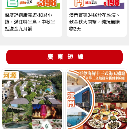
深度舒適康養遊-和君小
澳門賞第34屆煙花匯演、
鎮、湛江特呈島，中秋呈
歎金秋大閘蟹，純玩無購
獻送金九月餅
物2天
廣東短線