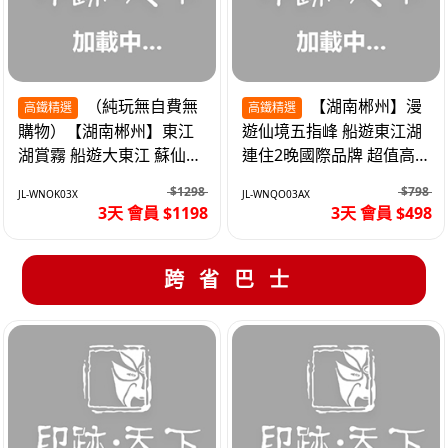
（純玩無自費無
【湖南郴州】漫
高鐵精選
高鐵精選
購物）【湖南郴州】東江
遊仙境五指峰 船遊東江湖
湖賞霧 船遊大東江 蘇仙嶺
連住2晚國際品牌 超值高
夜遊裕後街 高鐵3天
鐵3天
$1298
$798
JL-WNOK03X
JL-WNQO03AX
3天 會員 $1198
3天 會員 $498
跨省巴士