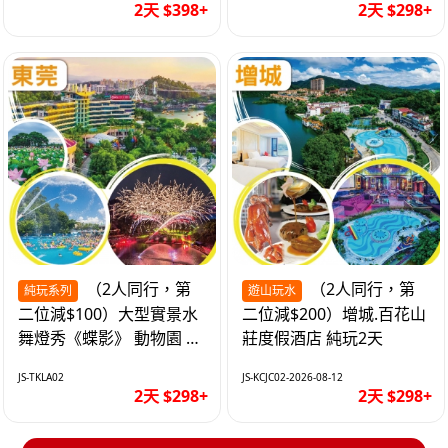
2天 $398+
2天 $298+
（2人同行，第
（2人同行，第
純玩系列
遊山玩水
二位減$100）大型實景水
二位減$200）增城.百花山
舞燈秀《蝶影》 動物園 水
莊度假酒店 純玩2天
上樂園 入住隱賢山莊酒店
JS-TKLA02
JS-KCJC02-2026-08-12
純玩2天
2天 $298+
2天 $298+