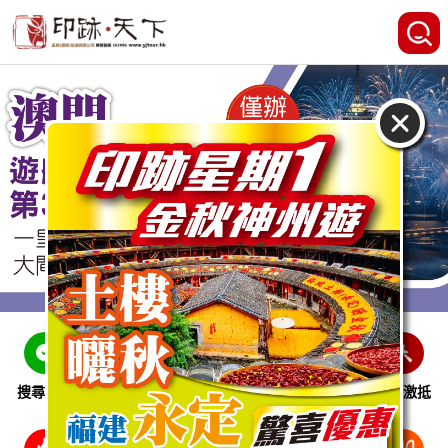
搜尋線路
跨省巴士
即時特惠
休閒娛樂
會員激抵