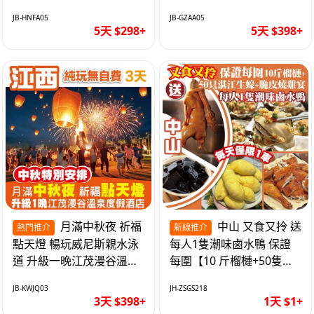
遊網紅打卡地西直街 純玩
邂逅身心舒緩 純玩巴士5
JB-HNFA05
JB-GZAA05
巴士5天
天
5天 $298+
5天 $398+
月滿中秋夜 祈福
中山 又食又拎 送
熱門推介
新線推介
點天燈 暢玩威尼斯親水泳
每人1隻潮味鹵水鴨 保證
道 升級一晚江茂漫谷溫泉
每圍【10 斤榴槤+50隻湛
度假酒店獨立泡池露臺房
江生蠔+脆皮燒雞宴】抵玩
JB-KWJQ03
JH-ZSGS218
純玩3天
1天
3天 $398+
1天 $1+