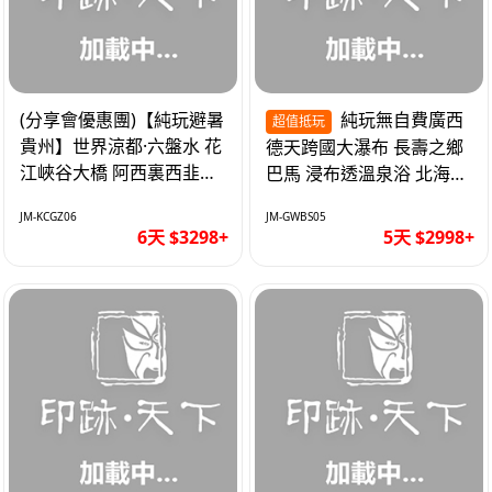
(分享會優惠團)【純玩避暑
純玩無自費廣西
超值抵玩
貴州】世界涼都·六盤水 花
德天跨國大瀑布 長壽之鄉
江峽谷大橋 阿西裏西韭菜
巴馬 浸布透溫泉浴 北海銀
坪 烏江寨 豪華雙飛6天
灘 巴士5天
JM-KCGZ06
JM-GWBS05
6天 $3298+
5天 $2998+