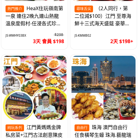
HeaX住玩嶺南第
（2人同行，第
熱門推介
尋味舌尖
一泉 連住2晚九連山熱龍
二位減$100）江門 至尊海
溫泉度假村-任浸各式珍稀
鮮十三式海天盛筵 豪華三
含氡溫泉 純玩3天
文魚拼象拔蚌刺身船 純玩
$238
JS-WWHY03BX
JS-KMMB02
2天
3天 會員 $198
2天 $198+
江門黃媽媽金牌
珠海 澳門自由行
純玩系列
自由行
私房菜+江門古法創意陳皮
任食橫琴生蠔 珠海.藝龍瑞