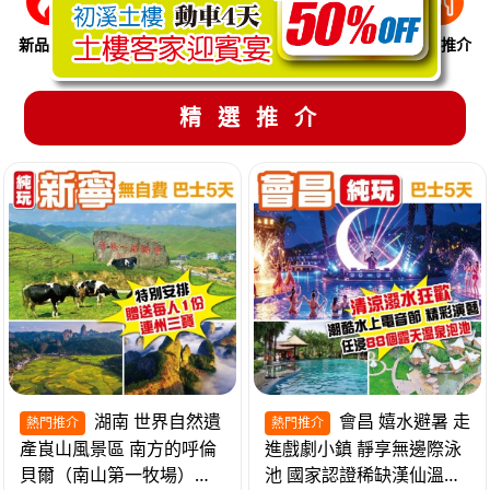
新品推介
季節限定
溫泉養生
買一送一
美食推介
精選推介
湖南 世界自然遺
會昌 嬉水避暑 走
熱門推介
熱門推介
產崀山風景區 南方的呼倫
進戲劇小鎮 靜享無邊際泳
貝爾（南山第一牧場）夜
池 國家認證稀缺漢仙溫泉