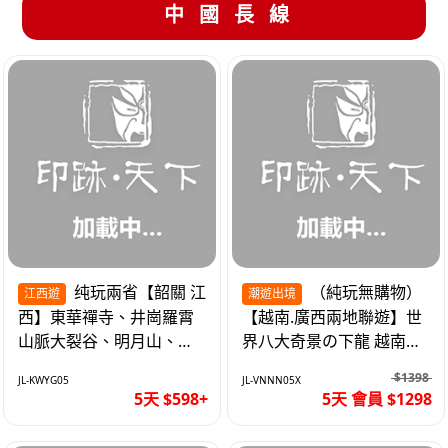
中國長線
纯玩兩省【韶關 江
（純玩無購物）
江西遊
潮遊出境
西】東華禪寺、井崗羅霄
【越南.廣西兩地聯遊】世
山脈大裂谷、明月山、仙
界八大奇景の下龍 越南首
女湖、巴士5天
都の河內 打卡南寧之夜 動
$1398
JL-KWYG05
JL-VNNN05X
車5天
5天 $598+
5天 會員 $1298