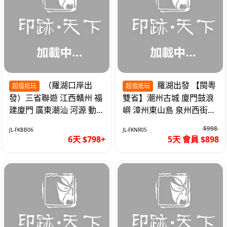
（羅湖口岸出
羅湖出發 【閩粵
超值抵玩
超值抵玩
發）三省聯遊 江西贛州 福
雙省】潮州古城 廈門鼓浪
建廈門 廣東潮汕 河源 動車
嶼 漳州東山島 泉州西街
超值6天
《位上.石斛肉汁燉鮑魚》
$998
JL-FKBB06
JL-FKNR05
超值抵玩5天
6天 $798+
5天 會員 $898