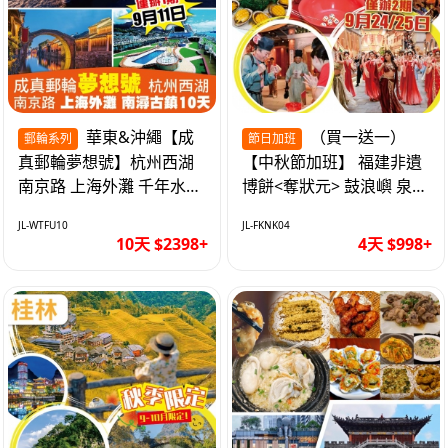
華東&沖繩【成
（買一送一）
郵輪系列
節日加班
真郵輪夢想號】杭州西湖
【中秋節加班】 福建非遺
南京路 上海外灘 千年水鄉
博餅<奪狀元> 鼓浪嶼 泉州
南潯古鎮 暢遊華東4市 無
西街 品龍蝦鮑魚海鮮宴 動
JL-WTFU10
JL-FKNK04
自費10天
車超值4天
10天 $2398+
4天 $998+