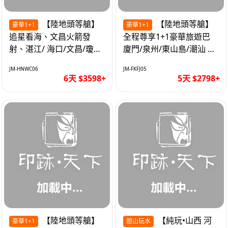
【陸地頭等艙】
【陸地頭等艙】
豪華1+1
豪華1+1
追星看海、文昌火箭發
全程尊享1+1豪華旅遊巴
射、湛江/ 海口/文昌/瓊海/
廈門/泉州/東山島/潮汕 精
三亞/ 航太科技和海島度假
品豪華團5天
JM-HNWC06
JM-FKFJ05
優質6天
6天 $3598+
5天 $2798+
【陸地頭等艙】
【純玩•山西 河
豪華1+1
遊山玩水