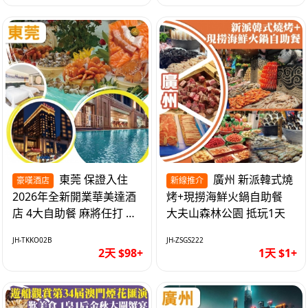
東莞 保證入住
廣州 新派韓式燒
豪嘆酒店
新線推介
2026年全新開業華美達酒
烤+現撈海鮮火鍋自助餐
店 4大自助餐 麻將任打 抵
大夫山森林公園 抵玩1天
玩2天
JH-TKKO02B
JH-ZSGS222
2天 $98+
1天 $1+