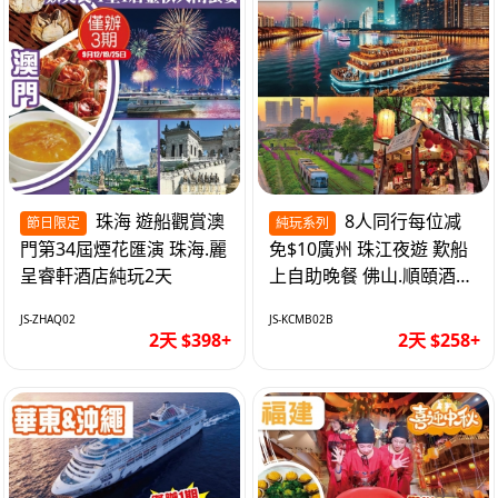
珠海 遊船觀賞澳
8人同行每位减
節日限定
純玩系列
門第34屆煙花匯演 珠海.麗
免$10廣州 珠江夜遊 歎船
呈睿軒酒店純玩2天
上自助晚餐 佛山.順頤酒店
純玩2天
JS-ZHAQ02
JS-KCMB02B
2天 $398+
2天 $258+