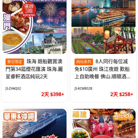
珠海 遊船觀賞澳
8人同行每位减
節日限定
純玩系列
門第34屆煙花匯演 珠海.麗
免$10廣州 珠江夜遊 歎船
呈睿軒酒店純玩2天
上自助晚餐 佛山.順頤酒店
純玩2天
JS-ZHAQ02
JS-KCMB02B
2天 $398+
2天 $258+