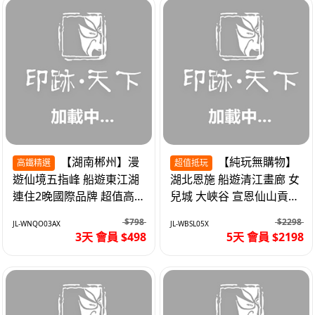
【湖南郴州】漫
【純玩無購物】
高鐵精選
超值抵玩
遊仙境五指峰 船遊東江湖
湖北恩施 船遊清江畫廊 女
連住2晚國際品牌 超值高
兒城 大峽谷 宣恩仙山貢水
鐵3天
直航5天
$798
$2298
JL-WNQO03AX
JL-WBSL05X
3天 會員 $498
5天 會員 $2198