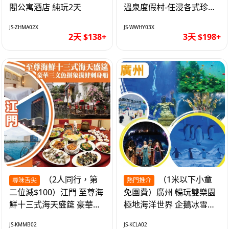
閣公寓酒店 純玩2天
溫泉度假村-任浸各式珍稀
含氡溫泉 純玩3天
JS-ZHMA02X
JS-WWHY03X
2天 $138+
3天 $198+
（2人同行，第
（1米以下小童
尋味舌尖
熱門推介
二位減$100）江門 至尊海
免團費）廣州 暢玩雙樂園
鮮十三式海天盛筵 豪華三
極地海洋世界 企鵝冰雪世
文魚拼象拔蚌刺身船 純玩
界 純玩2天
JS-KMMB02
JS-KCLA02
2天