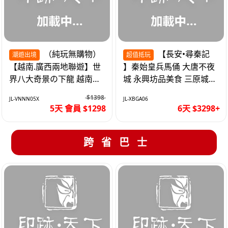
（純玩無購物）
【長安•尋秦記
潮遊出境
超值抵玩
【越南.廣西兩地聯遊】世
】秦始皇兵馬俑 大唐不夜
界八大奇景の下龍 越南首
城 永興坊品美食 三原城隍
都の河內 打卡南寧之夜 動
廟 西安高鐵6天
$1398
JL-VNNN05X
JL-XBGA06
車5天
5天 會員 $1298
6天 $3298+
跨省巴士