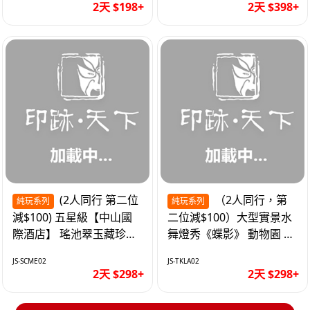
2天 $198+
2天 $398+
(2人同行 第二位
（2人同行，第
純玩系列
純玩系列
減$100) 五星級【中山國
二位減$100）大型實景水
際酒店】 瑤池翠玉藏珍盅
舞燈秀《蝶影》 動物園 水
海鮮自助晚餐 純玩2天
上樂園 入住隱賢山莊酒店
JS-SCME02
JS-TKLA02
純玩2天
2天 $298+
2天 $298+