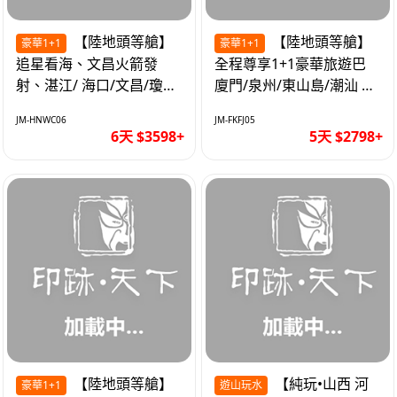
【陸地頭等艙】
【陸地頭等艙】
豪華1+1
豪華1+1
追星看海、文昌火箭發
全程尊享1+1豪華旅遊巴
射、湛江/ 海口/文昌/瓊海/
廈門/泉州/東山島/潮汕 精
三亞/ 航太科技和海島度假
品豪華團5天
JM-HNWC06
JM-FKFJ05
優質6天
6天 $3598+
5天 $2798+
【陸地頭等艙】
【純玩•山西 河
豪華1+1
遊山玩水