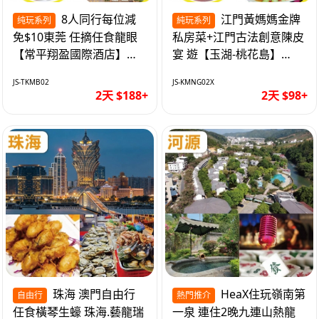
8人同行每位減
江門黃媽媽金牌
纯玩系列
純玩系列
免$10東莞 任摘任食龍眼
私房菜+江門古法創意陳皮
【常平翔盈國際酒店】
宴 遊【玉湖-桃花島】
KTV歡唱/麻將任打 純玩2
【中嘉維也納國際酒店】
JS-TKMB02
JS-KMNG02X
天
純玩2天
2天 $188+
2天 $98+
珠海 澳門自由行
HeaX住玩嶺南第
自由行
熱門推介
任食橫琴生蠔 珠海.藝龍瑞
一泉 連住2晚九連山熱龍