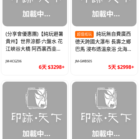
(分享會優惠團)【純玩避暑
純玩無自費廣西
超值抵玩
貴州】世界涼都·六盤水 花
德天跨國大瀑布 長壽之鄉
江峽谷大橋 阿西裏西韭菜
巴馬 浸布透溫泉浴 北海銀
坪 烏江寨 豪華雙飛6天
灘 巴士5天
JM-KCGZ06
JM-GWBS05
6天 $3298+
5天 $2998+