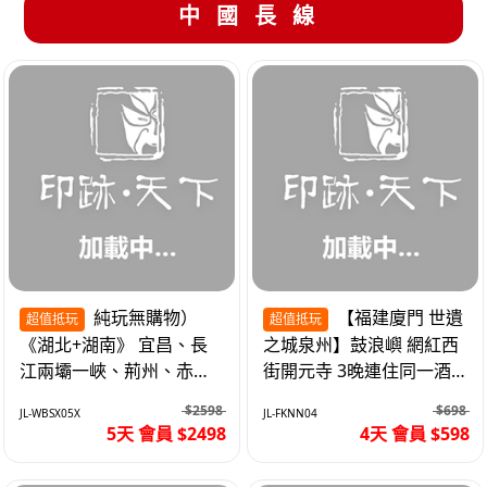
中國長線
純玩無購物）
【福建廈門 世遺
超值抵玩
超值抵玩
《湖北+湖南》 宜昌、長
之城泉州】鼓浪嶼 網紅西
江兩壩一峽、荊州、赤
街開元寺 3晚連住同一酒
壁、岳陽、長沙坡 高鐵5
店 免搬行李 動車4天
$2598
$698
JL-WBSX05X
JL-FKNN04
天
5天 會員 $2498
4天 會員 $598