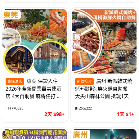
東莞 保證入住
廣州 新派韓式燒
豪嘆酒店
新線推介
2026年全新開業華美達酒
烤+現撈海鮮火鍋自助餐
店 4大自助餐 麻將任打 抵
大夫山森林公園 抵玩1天
玩2天
JH-TKKO02B
JH-ZSGS222
2天 $98+
1天 $1+