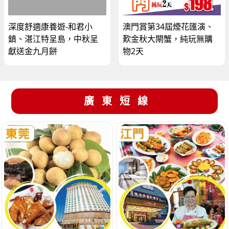
深度舒適康養遊-和君小
澳門賞第34屆煙花匯演、
鎮、湛江特呈島，中秋呈
歎金秋大閘蟹，純玩無購
獻送金九月餅
物2天
廣東短線