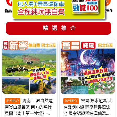
新品推介
季節限定
溫泉養生
買一送一
美食推介
精選推介
湖南 世界自然遺
會昌 嬉水避暑 走
熱門推介
熱門推介
產崀山風景區 南方的呼倫
進戲劇小鎮 靜享無邊際泳
貝爾（南山第一牧場）夜
池 國家認證稀缺漢仙溫泉