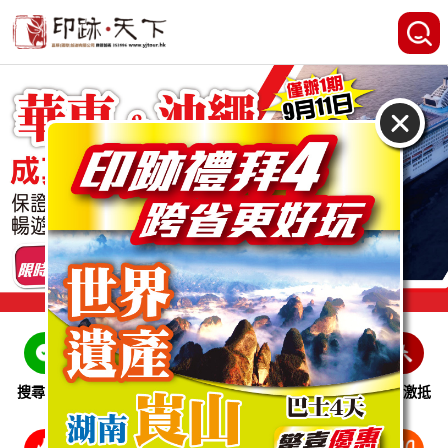
搜尋線路
跨省巴士
即時特惠
休閒娛樂
會員激抵