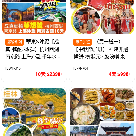
華東&沖繩【成
（買一送一）
郵輪系列
節日加班
真郵輪夢想號】杭州西湖
【中秋節加班】 福建非遺
南京路 上海外灘 千年水鄉
博餅<奪狀元> 鼓浪嶼 泉州
南潯古鎮 暢遊華東4市 無
西街 品龍蝦鮑魚海鮮宴 動
JL-WTFU10
JL-FKNK04
自費10天
車超值4天
10天 $2398+
4天 $998+