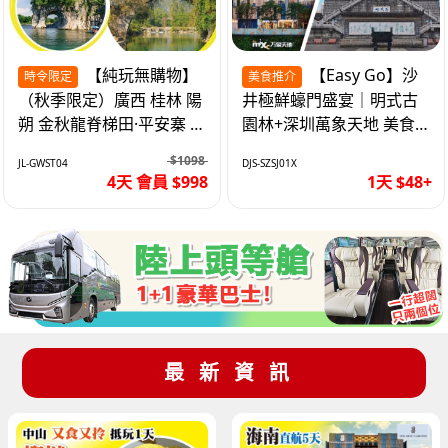
【純玩無購物】
【Easy Go】沙
時令限定
美食推介
（秋季限定）廣西 桂林 陽
井極鮮蠔門盛宴｜明式古
朔 金秋龍脊梯田·平安寨 城
園林+深圳萬象天地 美食
徽象鼻山 網紅富里橋 動車
純玩1天
$1098
JL-GWST04
DJS-SZSJ01X
4天
4天 會員 $998
1天 $48+
最新資訊