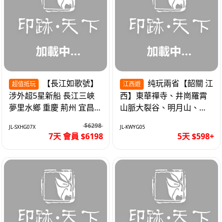
【長江如歌號】
纯玩兩省【韶關 江
超值抵玩
江西遊
涉外超5星新船 長江三峽
西】東華禪寺、井崗羅霄
夢里水鄉 重慶 荊州 宜昌
山脈大裂谷、明月山、仙
高鐵7天
女湖、巴士5天
$6298
JL-SXHG07X
JL-KWYG05
7天 會員 $6198
5天 $598+