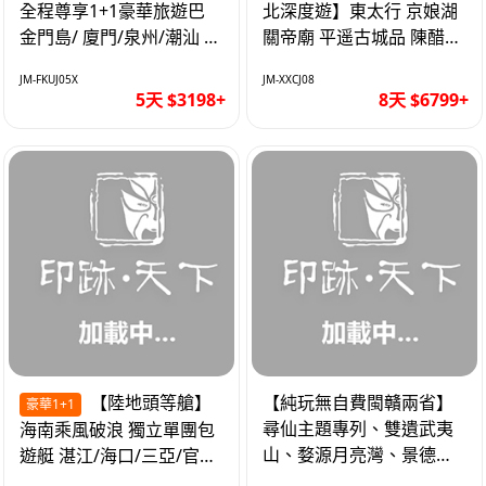
全程尊享1+1豪華旅遊巴
北深度遊】東太行 京娘湖
金門島/ 廈門/泉州/潮汕 無
關帝廟 平遥古城品 陳醋咖
自費 精品豪華團巴士5天
啡 太原直航8天
JM-FKUJ05X
JM-XXCJ08
5天 $3198+
8天 $6799+
【陸地頭等艙】
【純玩無自費閩贛兩省】
豪華1+1
尋仙主題專列、雙遺武夷
海南乘風破浪 獨立單團包
山、婺源月亮灣、景德
遊艇 湛江/海口/三亞/官塘/
鎮、葛仙村高鐵6天
1+1巴士+豪華遊艇巡航6