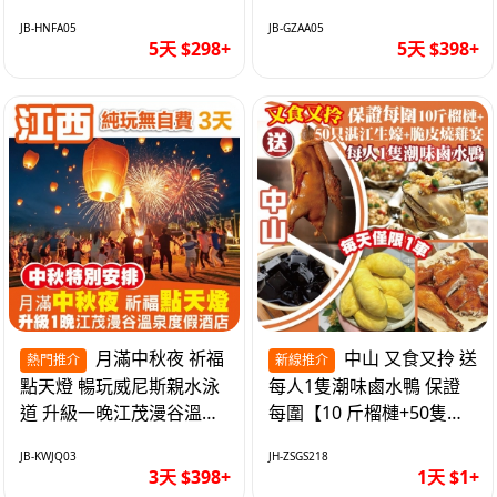
遊網紅打卡地西直街 純玩
邂逅身心舒緩 純玩巴士5
JB-HNFA05
JB-GZAA05
巴士5天
天
5天 $298+
5天 $398+
月滿中秋夜 祈福
中山 又食又拎 送
熱門推介
新線推介
點天燈 暢玩威尼斯親水泳
每人1隻潮味鹵水鴨 保證
道 升級一晚江茂漫谷溫泉
每圍【10 斤榴槤+50隻湛
度假酒店獨立泡池露臺房
江生蠔+脆皮燒雞宴】抵玩
JB-KWJQ03
JH-ZSGS218
純玩3天
1天
3天 $398+
1天 $1+