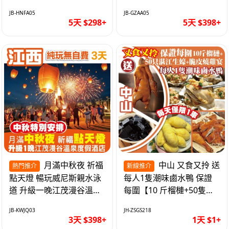
遊網紅打卡地西直街 純玩
邂逅身心舒緩 純玩巴士5
JB-HNFA05
JB-GZAA05
巴士5天
天
5天 $298+
5天 $398+
月滿中秋夜 祈福
中山 又食又拎 送
熱門推介
新線推介
點天燈 暢玩威尼斯親水泳
每人1隻潮味鹵水鴨 保證
道 升級一晚江茂漫谷溫泉
每圍【10 斤榴槤+50隻湛
度假酒店獨立泡池露臺房
江生蠔+脆皮燒雞宴】抵玩
JB-KWJQ03
JH-ZSGS218
純玩3天
1天
3天 $398+
1天 $1+