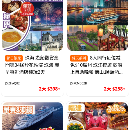
珠海 遊船觀賞澳
8人同行每位减
節日限定
純玩系列
門第34屆煙花匯演 珠海.麗
免$10廣州 珠江夜遊 歎船
呈睿軒酒店純玩2天
上自助晚餐 佛山.順頤酒店
純玩2天
JS-ZHAQ02
JS-KCMB02B
2天 $398+
2天 $258+