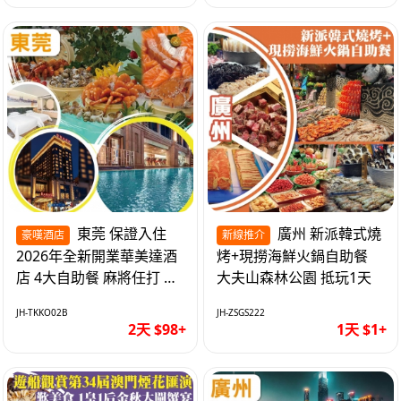
東莞 保證入住
廣州 新派韓式燒
豪嘆酒店
新線推介
2026年全新開業華美達酒
烤+現撈海鮮火鍋自助餐
店 4大自助餐 麻將任打 抵
大夫山森林公園 抵玩1天
玩2天
JH-TKKO02B
JH-ZSGS222
2天 $98+
1天 $1+