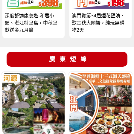
深度舒適康養遊-和君小
澳門賞第34屆煙花匯演、
鎮、湛江特呈島，中秋呈
歎金秋大閘蟹，純玩無購
獻送金九月餅
物2天
廣東短線