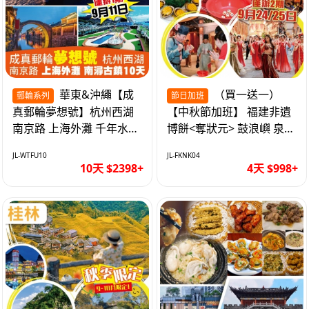
華東&沖繩【成
（買一送一）
郵輪系列
節日加班
真郵輪夢想號】杭州西湖
【中秋節加班】 福建非遺
南京路 上海外灘 千年水鄉
博餅<奪狀元> 鼓浪嶼 泉州
南潯古鎮 暢遊華東4市 無
西街 品龍蝦鮑魚海鮮宴 動
JL-WTFU10
JL-FKNK04
自費10天
車超值4天
10天 $2398+
4天 $998+