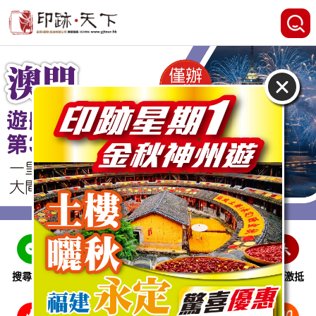
搜尋線路
跨省巴士
即時特惠
休閒娛樂
會員激抵