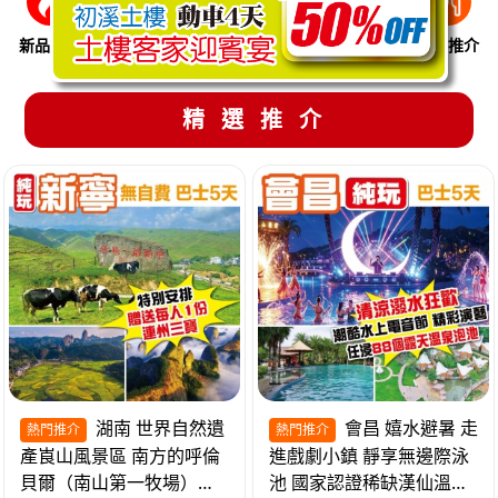
新品推介
季節限定
溫泉養生
買一送一
美食推介
精選推介
湖南 世界自然遺
會昌 嬉水避暑 走
熱門推介
熱門推介
產崀山風景區 南方的呼倫
進戲劇小鎮 靜享無邊際泳
貝爾（南山第一牧場）夜
池 國家認證稀缺漢仙溫泉