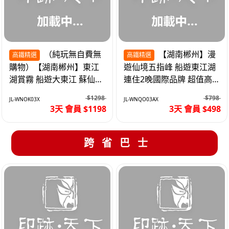
（純玩無自費無
【湖南郴州】漫
高鐵精選
高鐵精選
購物）【湖南郴州】東江
遊仙境五指峰 船遊東江湖
湖賞霧 船遊大東江 蘇仙嶺
連住2晚國際品牌 超值高
夜遊裕後街 高鐵3天
鐵3天
$1298
$798
JL-WNOK03X
JL-WNQO03AX
3天 會員 $1198
3天 會員 $498
跨省巴士