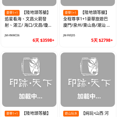
【陸地頭等艙】
【陸地頭等艙】
豪華1+1
豪華1+1
追星看海、文昌火箭發
全程尊享1+1豪華旅遊巴
射、湛江/ 海口/文昌/瓊海/
廈門/泉州/東山島/潮汕 精
三亞/ 航太科技和海島度假
品豪華團5天
JM-HNWC06
JM-FKFJ05
優質6天
6天 $3598+
5天 $2798+
【陸地頭等艙】
【純玩•山西 河
豪華1+1
遊山玩水