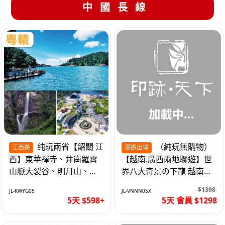
中國長線
纯玩兩省【韶關 江
（純玩無購物）
江西遊
潮遊出境
西】東華禪寺、井崗羅霄
【越南.廣西兩地聯遊】世
山脈大裂谷、明月山、仙
界八大奇景の下龍 越南首
女湖、巴士5天
都の河內 打卡南寧之夜 動
$1398
JL-KWYG05
JL-VNNN05X
車5天
5天 $598+
5天 會員 $1298