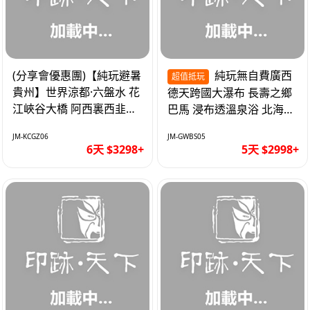
(分享會優惠團)【純玩避暑
純玩無自費廣西
超值抵玩
貴州】世界涼都·六盤水 花
德天跨國大瀑布 長壽之鄉
江峽谷大橋 阿西裏西韭菜
巴馬 浸布透溫泉浴 北海銀
坪 烏江寨 豪華雙飛6天
灘 巴士5天
JM-KCGZ06
JM-GWBS05
6天 $3298+
5天 $2998+