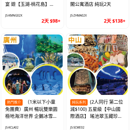
宴 遊【玉湖-桃花島】
閣公寓酒店 純玩2天
【中嘉維也納國際酒店】
JS-KMNG02X
JS-ZHMA02X
純玩2天
2天 $98+
2天 $138+
（1米以下小童
(2人同行 第二位
熱門推介
純玩系列
免團費）廣州 暢玩雙樂園
減$100) 五星級【中山國
極地海洋世界 企鵝冰雪世
際酒店】 瑤池翠玉藏珍盅
界 純玩2天
海鮮自助晚餐 純玩2天
JS-KCLA02
JS-SCME02