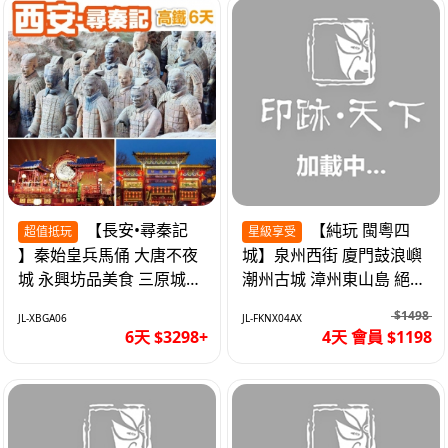
【長安•尋秦記
【純玩 閩粵四
超值抵玩
星級享受
】秦始皇兵馬俑 大唐不夜
城】泉州西街 廈門鼓浪嶼
城 永興坊品美食 三原城隍
潮州古城 漳州東山島 絕無
廟 西安高鐵6天
自費 福建動車4天
$1498
JL-XBGA06
JL-FKNX04AX
6天 $3298+
4天 會員 $1198