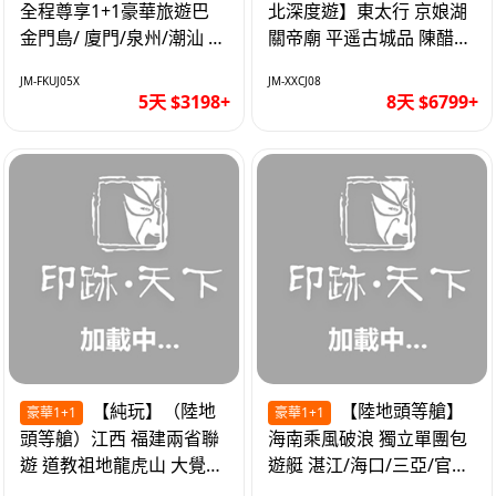
全程尊享1+1豪華旅遊巴
北深度遊】東太行 京娘湖
金門島/ 廈門/泉州/潮汕 無
關帝廟 平遥古城品 陳醋咖
自費 精品豪華團巴士5天
啡 太原直航8天
JM-FKUJ05X
JM-XXCJ08
5天 $3198+
8天 $6799+
【純玩】（陸地
【陸地頭等艙】
豪華1+1
豪華1+1
頭等艙）江西 福建兩省聯
海南乘風破浪 獨立單團包
遊 道教祖地龍虎山 大覺山
遊艇 湛江/海口/三亞/官塘/
夜遊汀州古城 1+1豪華巴
1+1巴士+豪華遊艇巡航6