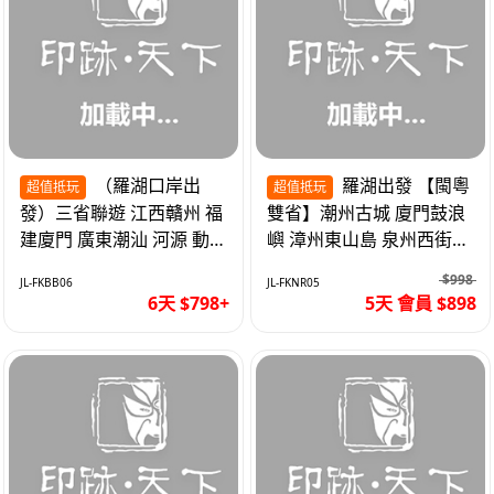
（羅湖口岸出
羅湖出發 【閩粵
超值抵玩
超值抵玩
發）三省聯遊 江西贛州 福
雙省】潮州古城 廈門鼓浪
建廈門 廣東潮汕 河源 動車
嶼 漳州東山島 泉州西街
超值6天
《位上.石斛肉汁燉鮑魚》
$998
JL-FKBB06
JL-FKNR05
超值抵玩5天
6天 $798+
5天 會員 $898