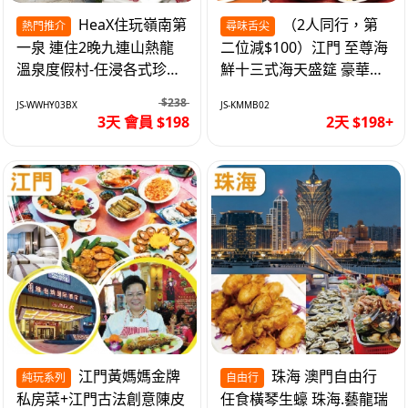
HeaX住玩嶺南第
（2人同行，第
熱門推介
尋味舌尖
一泉 連住2晚九連山熱龍
二位減$100）江門 至尊海
溫泉度假村-任浸各式珍稀
鮮十三式海天盛筵 豪華三
含氡溫泉 純玩3天
文魚拼象拔蚌刺身船 純玩
$238
JS-WWHY03BX
JS-KMMB02
2天
3天 會員 $198
2天 $198+
江門黃媽媽金牌
珠海 澳門自由行
純玩系列
自由行
私房菜+江門古法創意陳皮
任食橫琴生蠔 珠海.藝龍瑞