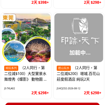
2天 $398+
2天 $298+
（2人同行，第
（2人同行，第
純玩系列
遊山玩水
二位減$100）大型實景水
二位減$200）增城.百花山
舞燈秀《蝶影》 動物園 水
莊度假酒店 純玩2天
上樂園 入住隱賢山莊酒店
JS-TKLA02
JS-KCJC02-2026-08-12
純玩2天
2天 $298+
2天 $298+