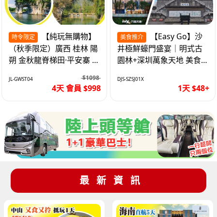
【純玩無購物】
【Easy Go】沙
時令限定
美食推介
（秋季限定）廣西 桂林 陽
井極鮮蠔門盛宴｜明式古
朔 金秋龍脊梯田·平安寨 城
園林+深圳萬象天地 美食
徽象鼻山 網紅富里橋 動車
純玩1天
$1098
JL-GWST04
DJS-SZSJ01X
4天
4天 會員 $998
1天 $48+
最新資訊