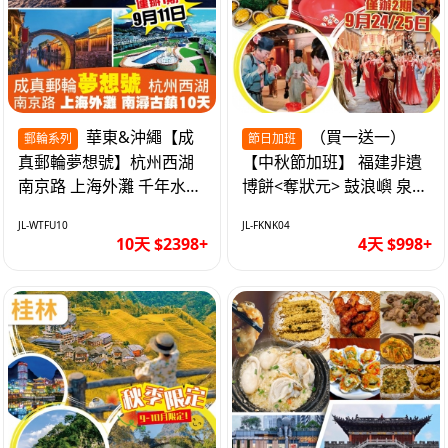
華東&沖繩【成
（買一送一）
郵輪系列
節日加班
真郵輪夢想號】杭州西湖
【中秋節加班】 福建非遺
南京路 上海外灘 千年水鄉
博餅<奪狀元> 鼓浪嶼 泉州
南潯古鎮 暢遊華東4市 無
西街 品龍蝦鮑魚海鮮宴 動
JL-WTFU10
JL-FKNK04
自費10天
車超值4天
10天 $2398+
4天 $998+