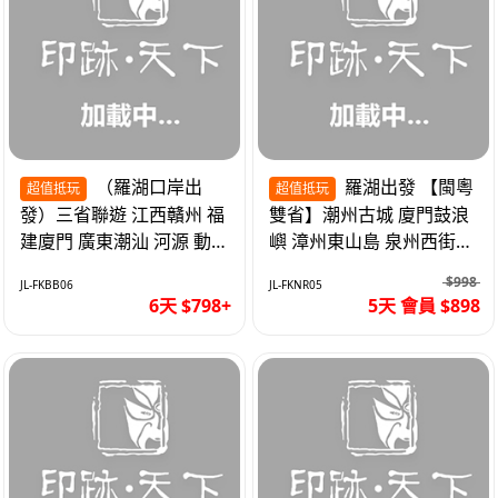
（羅湖口岸出
羅湖出發 【閩粵
超值抵玩
超值抵玩
發）三省聯遊 江西贛州 福
雙省】潮州古城 廈門鼓浪
建廈門 廣東潮汕 河源 動車
嶼 漳州東山島 泉州西街
超值6天
《位上.石斛肉汁燉鮑魚》
$998
JL-FKBB06
JL-FKNR05
超值抵玩5天
6天 $798+
5天 會員 $898