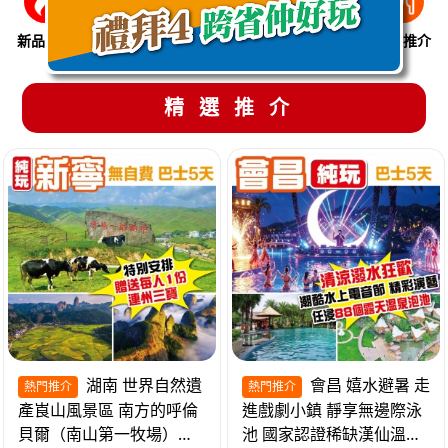
新品推介
季節限定
溫泉養生
買一送一
美食推介
精選推介
湖南 世界自然遺
會昌 嬉水避暑 走
熱門推介
熱門推介
產崀山風景區 南方的呼倫
進戲劇小鎮 靜享無邊際泳
貝爾（南山第一牧場）夜
池 國家認證稀缺漢仙溫泉