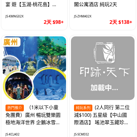
宴 遊【玉湖-桃花島】
閣公寓酒店 純玩2天
【中嘉維也納國際酒店】
JS-KMNG02X
JS-ZHMA02X
純玩2天
2天 $98+
2天 $138+
（1米以下小童
(2人同行 第二位
熱門推介
純玩系列
免團費）廣州 暢玩雙樂園
減$100) 五星級【中山國
極地海洋世界 企鵝冰雪世
際酒店】 瑤池翠玉藏珍盅
界 純玩2天
海鮮自助晚餐 純玩2天
JS-KCLA02
JS-SCME02