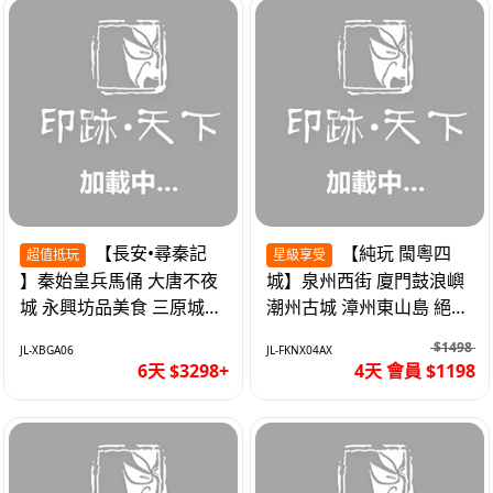
【長安•尋秦記
【純玩 閩粵四
超值抵玩
星級享受
】秦始皇兵馬俑 大唐不夜
城】泉州西街 廈門鼓浪嶼
城 永興坊品美食 三原城隍
潮州古城 漳州東山島 絕無
廟 西安高鐵6天
自費 福建動車4天
$1498
JL-XBGA06
JL-FKNX04AX
6天 $3298+
4天 會員 $1198