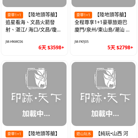
【陸地頭等艙】
【陸地頭等艙】
豪華1+1
豪華1+1
追星看海、文昌火箭發
全程尊享1+1豪華旅遊巴
射、湛江/ 海口/文昌/瓊海/
廈門/泉州/東山島/潮汕 精
三亞/ 航太科技和海島度假
品豪華團5天
JM-HNWC06
JM-FKFJ05
優質6天
6天 $3598+
5天 $2798+
【陸地頭等艙】
【純玩•山西 河
豪華1+1
遊山玩水