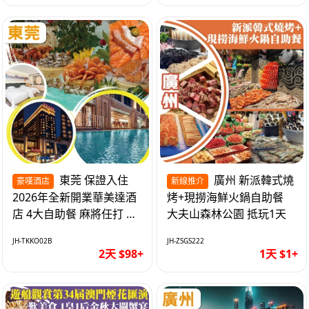
東莞 保證入住
廣州 新派韓式燒
豪嘆酒店
新線推介
2026年全新開業華美達酒
烤+現撈海鮮火鍋自助餐
店 4大自助餐 麻將任打 抵
大夫山森林公園 抵玩1天
玩2天
JH-TKKO02B
JH-ZSGS222
2天 $98+
1天 $1+