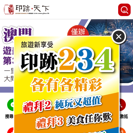
搜尋線路
跨省巴士
即時特惠
休閒娛樂
會員激抵