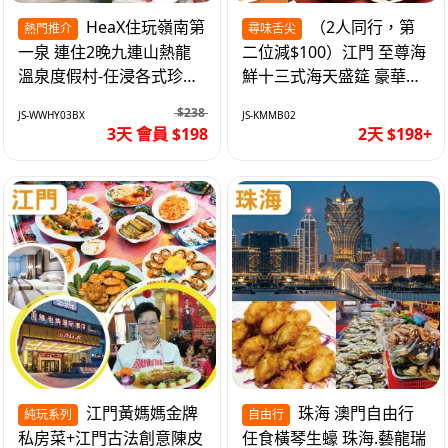
HeaX住玩嶺南第
（2人同行，第
熱門推介
尋味舌尖
一泉 連住2晚九連山熱龍
二位減$100）江門 至尊海
溫泉度假村-任浸各式珍稀
鮮十三式海天盛筵 豪華三
含氡溫泉 純玩3天
文魚拼象拔蚌刺身船 純玩
$238
JS-WWHY03BX
JS-KMMB02
2天
3天 會員 $198
2天 $198+
江門黃媽媽金牌
珠海 澳門自由行
純玩系列
自由行
私房菜+江門古法創意陳皮
任食橫琴生蠔 珠海.藝龍瑞