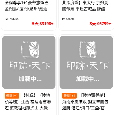
全程尊享1+1豪華旅遊巴
北深度遊】東太行 京娘湖
金門島/ 廈門/泉州/潮汕 無
關帝廟 平遥古城品 陳醋咖
自費 精品豪華團巴士5天
啡 太原直航8天
JM-FKUJ05X
JM-XXCJ08
5天 $3198+
8天 $6799+
【純玩】（陸地
【陸地頭等艙】
豪華1+1
豪華1+1
頭等艙）江西 福建兩省聯
海南乘風破浪 獨立單團包
遊 道教祖地龍虎山 大覺山
遊艇 湛江/海口/三亞/官塘/
夜遊汀州古城 1+1豪華巴
1+1巴士+豪華遊艇巡航6