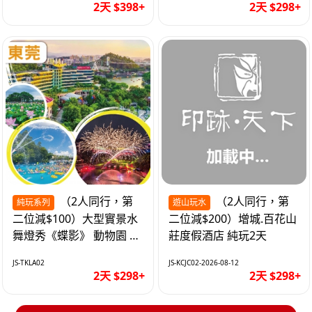
2天 $398+
2天 $298+
（2人同行，第
（2人同行，第
純玩系列
遊山玩水
二位減$100）大型實景水
二位減$200）增城.百花山
舞燈秀《蝶影》 動物園 水
莊度假酒店 純玩2天
上樂園 入住隱賢山莊酒店
JS-TKLA02
JS-KCJC02-2026-08-12
純玩2天
2天 $298+
2天 $298+