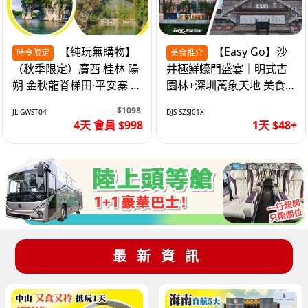
【純玩無購物】
【Easy Go】沙
時令限定
美食推介
（秋季限定）廣西 桂林 陽
井極鮮蠔門盛宴｜明式古
朔 金秋龍脊梯田·平安寨 城
園林+深圳萬象天地 美食
徽象鼻山 網紅富里橋 動車
純玩1天
$1098
JL-GWST04
DJS-SZSJ01X
4天
4天 會員 $998
1天 $48+
最新資訊