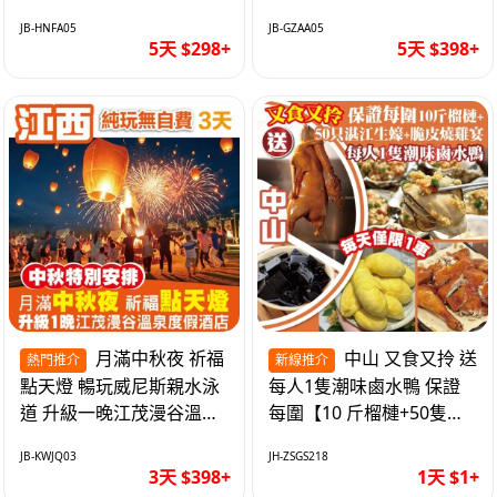
遊網紅打卡地西直街 純玩
邂逅身心舒緩 純玩巴士5
JB-HNFA05
JB-GZAA05
巴士5天
天
5天 $298+
5天 $398+
月滿中秋夜 祈福
中山 又食又拎 送
熱門推介
新線推介
點天燈 暢玩威尼斯親水泳
每人1隻潮味鹵水鴨 保證
道 升級一晚江茂漫谷溫泉
每圍【10 斤榴槤+50隻湛
度假酒店獨立泡池露臺房
江生蠔+脆皮燒雞宴】抵玩
JB-KWJQ03
JH-ZSGS218
純玩3天
1天
3天 $398+
1天 $1+