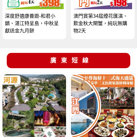
深度舒適康養遊-和君小
澳門賞第34屆煙花匯演、
鎮、湛江特呈島，中秋呈
歎金秋大閘蟹，純玩無購
獻送金九月餅
物2天
廣東短線