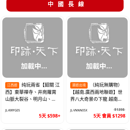
中國長線
纯玩兩省【韶關 江
（純玩無購物）
江西遊
潮遊出境
西】東華禪寺、井崗羅霄
【越南.廣西兩地聯遊】世
山脈大裂谷、明月山、仙
界八大奇景の下龍 越南首
女湖、巴士5天
都の河內 打卡南寧之夜 動
$1398
JL-KWYG05
JL-VNNN05X
車5天
5天 $598+
5天 會員 $1298