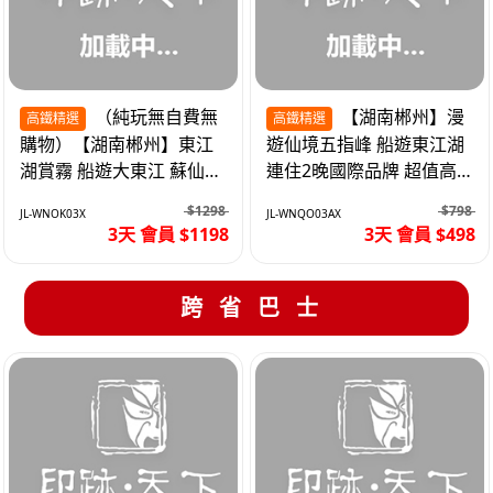
（純玩無自費無
【湖南郴州】漫
高鐵精選
高鐵精選
購物）【湖南郴州】東江
遊仙境五指峰 船遊東江湖
湖賞霧 船遊大東江 蘇仙嶺
連住2晚國際品牌 超值高
夜遊裕後街 高鐵3天
鐵3天
$1298
$798
JL-WNOK03X
JL-WNQO03AX
3天 會員 $1198
3天 會員 $498
跨省巴士