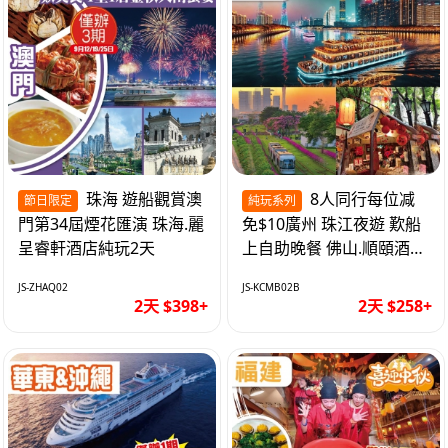
珠海 遊船觀賞澳
8人同行每位减
節日限定
純玩系列
門第34屆煙花匯演 珠海.麗
免$10廣州 珠江夜遊 歎船
呈睿軒酒店純玩2天
上自助晚餐 佛山.順頤酒店
純玩2天
JS-ZHAQ02
JS-KCMB02B
2天 $398+
2天 $258+