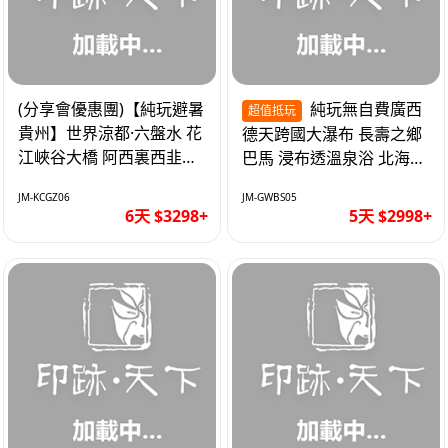
(分享會優惠團)【純玩避暑
純玩無自費廣西
超值抵玩
貴州】世界涼都·六盤水 花
德天跨國大瀑布 長壽之鄉
江峽谷大橋 阿西裏西韭菜
巴馬 浸布透溫泉浴 北海銀
坪 烏江寨 豪華雙飛6天
灘 巴士5天
JM-KCGZ06
JM-GWBS05
6天 $3298+
5天 $2998+