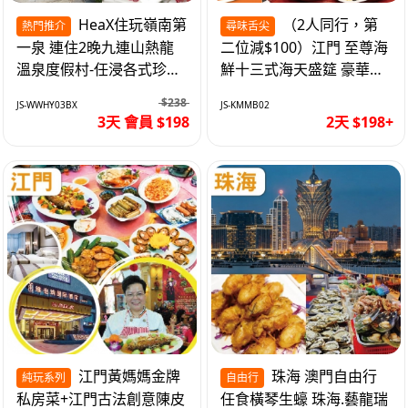
HeaX住玩嶺南第
（2人同行，第
熱門推介
尋味舌尖
一泉 連住2晚九連山熱龍
二位減$100）江門 至尊海
溫泉度假村-任浸各式珍稀
鮮十三式海天盛筵 豪華三
含氡溫泉 純玩3天
文魚拼象拔蚌刺身船 純玩
$238
JS-WWHY03BX
JS-KMMB02
2天
3天 會員 $198
2天 $198+
江門黃媽媽金牌
珠海 澳門自由行
純玩系列
自由行
私房菜+江門古法創意陳皮
任食橫琴生蠔 珠海.藝龍瑞