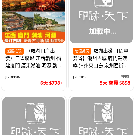
（羅湖口岸出
羅湖出發 【閩粵
超值抵玩
超值抵玩
發）三省聯遊 江西贛州 福
雙省】潮州古城 廈門鼓浪
建廈門 廣東潮汕 河源 動車
嶼 漳州東山島 泉州西街
超值6天
《位上.石斛肉汁燉鮑魚》
$998
JL-FKBB06
JL-FKNR05
超值抵玩5天
6天 $798+
5天 會員 $898