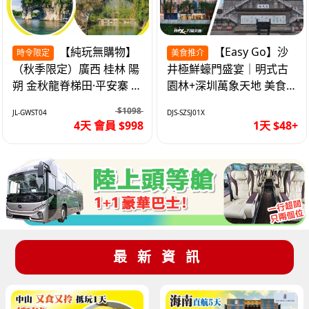
【純玩無購物】
【Easy Go】沙
時令限定
美食推介
（秋季限定）廣西 桂林 陽
井極鮮蠔門盛宴｜明式古
朔 金秋龍脊梯田·平安寨 城
園林+深圳萬象天地 美食
徽象鼻山 網紅富里橋 動車
純玩1天
$1098
JL-GWST04
DJS-SZSJ01X
4天
4天 會員 $998
1天 $48+
最新資訊