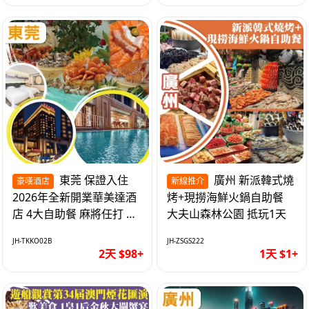
東莞 保證入住
廣州 新派韓式燒
豪嘆酒店
新線推介
2026年全新開業華美達酒
烤+現撈海鮮火鍋自助餐
店 4大自助餐 麻將任打 抵
大夫山森林公園 抵玩1天
玩2天
JH-TKKO02B
JH-ZSGS222
2天 $98+
1天 $1+