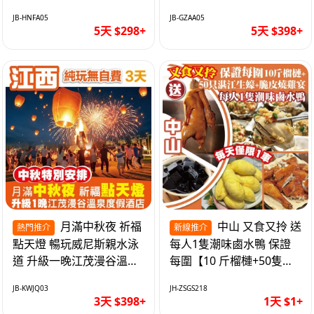
遊網紅打卡地西直街 純玩
邂逅身心舒緩 純玩巴士5
JB-HNFA05
JB-GZAA05
巴士5天
天
5天 $298+
5天 $398+
月滿中秋夜 祈福
中山 又食又拎 送
熱門推介
新線推介
點天燈 暢玩威尼斯親水泳
每人1隻潮味鹵水鴨 保證
道 升級一晚江茂漫谷溫泉
每圍【10 斤榴槤+50隻湛
度假酒店獨立泡池露臺房
江生蠔+脆皮燒雞宴】抵玩
JB-KWJQ03
JH-ZSGS218
純玩3天
1天
3天 $398+
1天 $1+