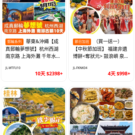
華東&沖繩【成
（買一送一）
郵輪系列
節日加班
真郵輪夢想號】杭州西湖
【中秋節加班】 福建非遺
南京路 上海外灘 千年水鄉
博餅<奪狀元> 鼓浪嶼 泉州
南潯古鎮 暢遊華東4市 無
西街 品龍蝦鮑魚海鮮宴 動
JL-WTFU10
JL-FKNK04
自費10天
車超值4天
10天 $2398+
4天 $998+