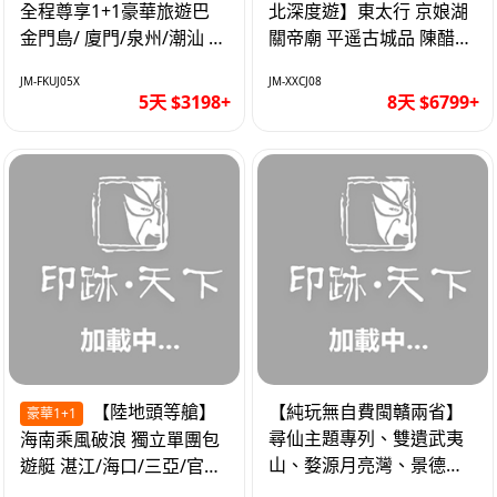
全程尊享1+1豪華旅遊巴
北深度遊】東太行 京娘湖
金門島/ 廈門/泉州/潮汕 無
關帝廟 平遥古城品 陳醋咖
自費 精品豪華團巴士5天
啡 太原直航8天
JM-FKUJ05X
JM-XXCJ08
5天 $3198+
8天 $6799+
【陸地頭等艙】
【純玩無自費閩贛兩省】
豪華1+1
尋仙主題專列、雙遺武夷
海南乘風破浪 獨立單團包
山、婺源月亮灣、景德
遊艇 湛江/海口/三亞/官塘/
鎮、葛仙村高鐵6天
1+1巴士+豪華遊艇巡航6