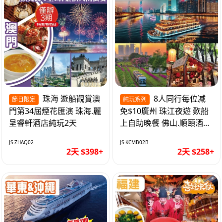
珠海 遊船觀賞澳
8人同行每位减
節日限定
純玩系列
門第34屆煙花匯演 珠海.麗
免$10廣州 珠江夜遊 歎船
呈睿軒酒店純玩2天
上自助晚餐 佛山.順頤酒店
純玩2天
JS-ZHAQ02
JS-KCMB02B
2天 $398+
2天 $258+