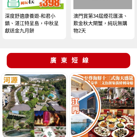
深度舒適康養遊-和君小
澳門賞第34屆煙花匯演、
鎮、湛江特呈島，中秋呈
歎金秋大閘蟹，純玩無購
獻送金九月餅
物2天
廣東短線