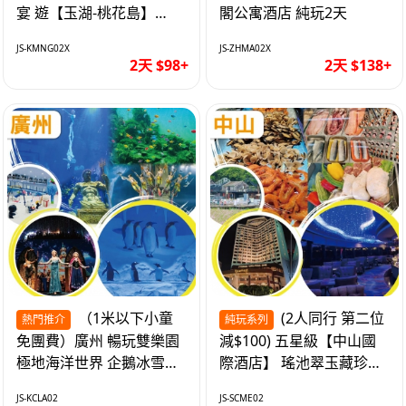
宴 遊【玉湖-桃花島】
閣公寓酒店 純玩2天
【中嘉維也納國際酒店】
JS-KMNG02X
JS-ZHMA02X
純玩2天
2天 $98+
2天 $138+
（1米以下小童
(2人同行 第二位
熱門推介
純玩系列
免團費）廣州 暢玩雙樂園
減$100) 五星級【中山國
極地海洋世界 企鵝冰雪世
際酒店】 瑤池翠玉藏珍盅
界 純玩2天
海鮮自助晚餐 純玩2天
JS-KCLA02
JS-SCME02