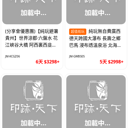
(分享會優惠團)【純玩避暑
純玩無自費廣西
超值抵玩
貴州】世界涼都·六盤水 花
德天跨國大瀑布 長壽之鄉
江峽谷大橋 阿西裏西韭菜
巴馬 浸布透溫泉浴 北海銀
坪 烏江寨 豪華雙飛6天
灘 巴士5天
JM-KCGZ06
JM-GWBS05
6天 $3298+
5天 $2998+