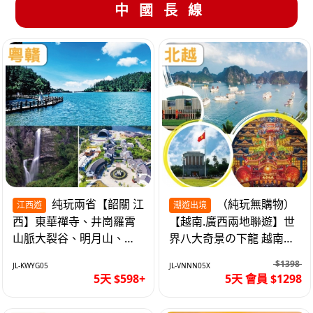
中國長線
纯玩兩省【韶關 江
（純玩無購物）
江西遊
潮遊出境
西】東華禪寺、井崗羅霄
【越南.廣西兩地聯遊】世
山脈大裂谷、明月山、仙
界八大奇景の下龍 越南首
女湖、巴士5天
都の河內 打卡南寧之夜 動
$1398
JL-KWYG05
JL-VNNN05X
車5天
5天 $598+
5天 會員 $1298