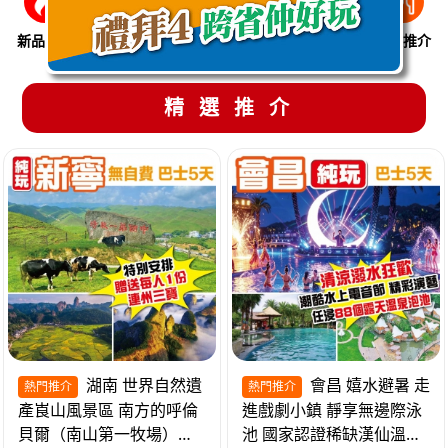
新品推介
季節限定
溫泉養生
買一送一
美食推介
精選推介
湖南 世界自然遺
會昌 嬉水避暑 走
熱門推介
熱門推介
產崀山風景區 南方的呼倫
進戲劇小鎮 靜享無邊際泳
貝爾（南山第一牧場）夜
池 國家認證稀缺漢仙溫泉