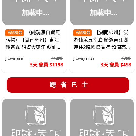
（純玩無自費無
【湖南郴州】漫
高鐵精選
高鐵精選
購物）【湖南郴州】東江
遊仙境五指峰 船遊東江湖
湖賞霧 船遊大東江 蘇仙嶺
連住2晚國際品牌 超值高
夜遊裕後街 高鐵3天
鐵3天
$1298
$798
JL-WNOK03X
JL-WNQO03AX
3天 會員 $1198
3天 會員 $498
跨省巴士