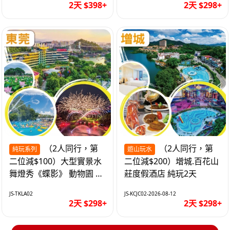
2天 $398+
2天 $298+
（2人同行，第
（2人同行，第
純玩系列
遊山玩水
二位減$100）大型實景水
二位減$200）增城.百花山
舞燈秀《蝶影》 動物園 水
莊度假酒店 純玩2天
上樂園 入住隱賢山莊酒店
JS-TKLA02
JS-KCJC02-2026-08-12
純玩2天
2天 $298+
2天 $298+