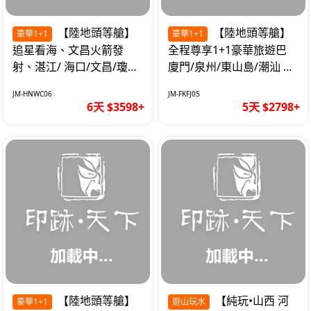
【陸地頭等艙】
【陸地頭等艙】
豪華1+1
豪華1+1
追星看海、文昌火箭發
全程尊享1+1豪華旅遊巴
射、湛江/ 海口/文昌/瓊海/
廈門/泉州/東山島/潮汕 精
三亞/ 航太科技和海島度假
品豪華團5天
JM-HNWC06
JM-FKFJ05
優質6天
6天 $3598+
5天 $2798+
【陸地頭等艙】
【純玩•山西 河
豪華1+1
遊山玩水