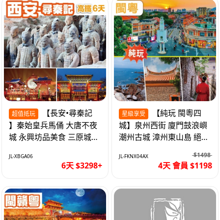
【長安•尋秦記
【純玩 閩粵四
超值抵玩
星級享受
】秦始皇兵馬俑 大唐不夜
城】泉州西街 廈門鼓浪嶼
城 永興坊品美食 三原城隍
潮州古城 漳州東山島 絕無
廟 西安高鐵6天
自費 福建動車4天
$1498
JL-XBGA06
JL-FKNX04AX
6天 $3298+
4天 會員 $1198