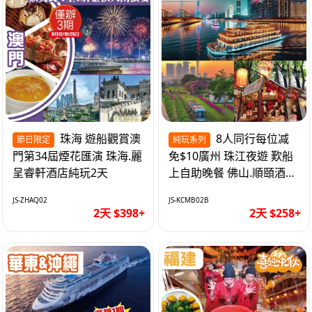
珠海 遊船觀賞澳
8人同行每位减
節日限定
純玩系列
門第34屆煙花匯演 珠海.麗
免$10廣州 珠江夜遊 歎船
呈睿軒酒店純玩2天
上自助晚餐 佛山.順頤酒店
純玩2天
JS-ZHAQ02
JS-KCMB02B
2天 $398+
2天 $258+