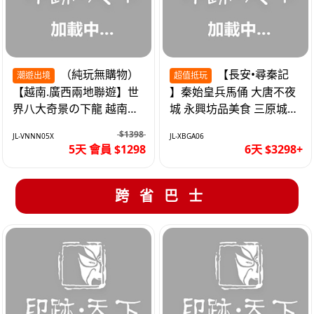
（純玩無購物）
【長安•尋秦記
潮遊出境
超值抵玩
【越南.廣西兩地聯遊】世
】秦始皇兵馬俑 大唐不夜
界八大奇景の下龍 越南首
城 永興坊品美食 三原城隍
都の河內 打卡南寧之夜 動
廟 西安高鐵6天
$1398
JL-VNNN05X
JL-XBGA06
車5天
5天 會員 $1298
6天 $3298+
跨省巴士