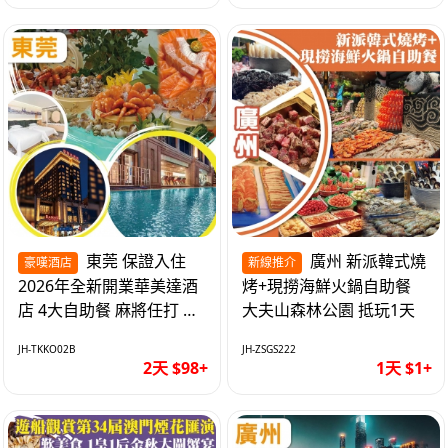
東莞 保證入住
廣州 新派韓式燒
豪嘆酒店
新線推介
2026年全新開業華美達酒
烤+現撈海鮮火鍋自助餐
店 4大自助餐 麻將任打 抵
大夫山森林公園 抵玩1天
玩2天
JH-TKKO02B
JH-ZSGS222
2天 $98+
1天 $1+