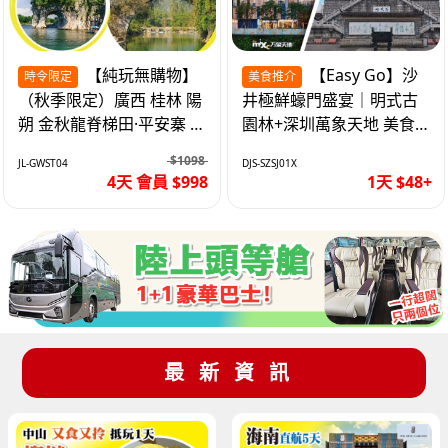
【純玩無購物】
【Easy Go】沙
時令限定
美食推介
（秋季限定）廣西 桂林 陽
井極鮮蠔門盛宴｜明式古
朔 金秋龍脊梯田·平安寨 城
園林+深圳萬象天地 美食
徽象鼻山 網紅富里橋 動車
純玩1天
$1098
JL-GWST04
DJS-SZSJ01X
4天
4天 會員 $998
1天 $48+
最新資訊