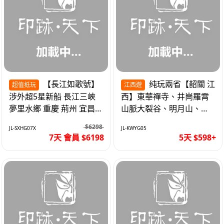
【長江如歌號】
纯玩兩省【韶關 江
超值抵玩
江西遊
涉外超5星新船 長江三峽
西】東華禪寺、井崗羅霄
夢里水鄉 重慶 荊州 宜昌
山脈大裂谷、明月山、仙
高鐵7天
女湖、巴士5天
$6298
JL-SXHG07X
JL-KWYG05
7天 會員 $6198
5天 $598+