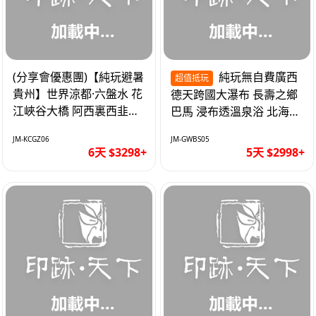
(分享會優惠團)【純玩避暑
純玩無自費廣西
超值抵玩
貴州】世界涼都·六盤水 花
德天跨國大瀑布 長壽之鄉
江峽谷大橋 阿西裏西韭菜
巴馬 浸布透溫泉浴 北海銀
坪 烏江寨 豪華雙飛6天
灘 巴士5天
JM-KCGZ06
JM-GWBS05
6天 $3298+
5天 $2998+