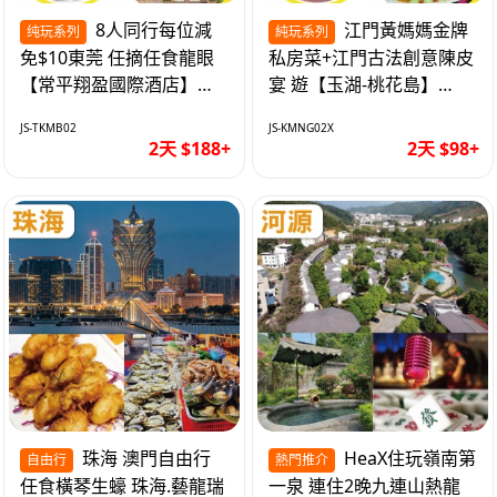
8人同行每位減
江門黃媽媽金牌
纯玩系列
純玩系列
免$10東莞 任摘任食龍眼
私房菜+江門古法創意陳皮
【常平翔盈國際酒店】
宴 遊【玉湖-桃花島】
KTV歡唱/麻將任打 純玩2
【中嘉維也納國際酒店】
JS-TKMB02
JS-KMNG02X
天
純玩2天
2天 $188+
2天 $98+
珠海 澳門自由行
HeaX住玩嶺南第
自由行
熱門推介
任食橫琴生蠔 珠海.藝龍瑞
一泉 連住2晚九連山熱龍