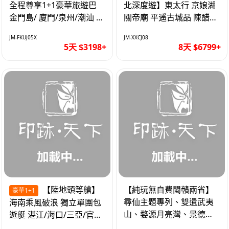
全程尊享1+1豪華旅遊巴
北深度遊】東太行 京娘湖
金門島/ 廈門/泉州/潮汕 無
關帝廟 平遥古城品 陳醋咖
自費 精品豪華團巴士5天
啡 太原直航8天
JM-FKUJ05X
JM-XXCJ08
5天 $3198+
8天 $6799+
【陸地頭等艙】
【純玩無自費閩贛兩省】
豪華1+1
尋仙主題專列、雙遺武夷
海南乘風破浪 獨立單團包
山、婺源月亮灣、景德
遊艇 湛江/海口/三亞/官塘/
鎮、葛仙村高鐵6天
1+1巴士+豪華遊艇巡航6