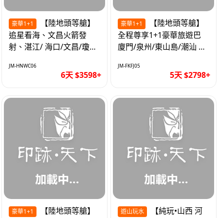
【陸地頭等艙】
【陸地頭等艙】
豪華1+1
豪華1+1
追星看海、文昌火箭發
全程尊享1+1豪華旅遊巴
射、湛江/ 海口/文昌/瓊海/
廈門/泉州/東山島/潮汕 精
三亞/ 航太科技和海島度假
品豪華團5天
JM-HNWC06
JM-FKFJ05
優質6天
6天 $3598+
5天 $2798+
【陸地頭等艙】
【純玩•山西 河
豪華1+1
遊山玩水