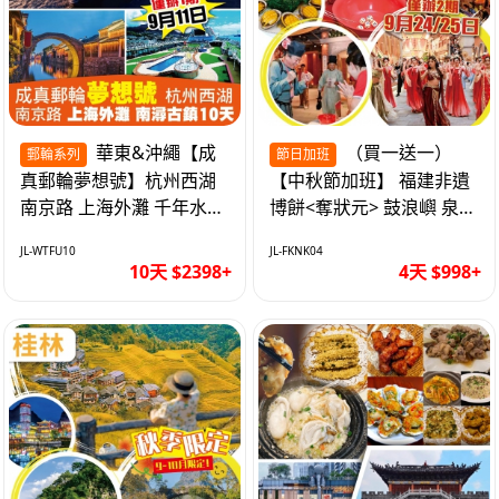
華東&沖繩【成
（買一送一）
郵輪系列
節日加班
真郵輪夢想號】杭州西湖
【中秋節加班】 福建非遺
南京路 上海外灘 千年水鄉
博餅<奪狀元> 鼓浪嶼 泉州
南潯古鎮 暢遊華東4市 無
西街 品龍蝦鮑魚海鮮宴 動
JL-WTFU10
JL-FKNK04
自費10天
車超值4天
10天 $2398+
4天 $998+