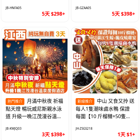
遊網紅打卡地西直街 純玩
邂逅身心舒緩 純玩巴士5
JB-HNFA05
JB-GZAA05
巴士5天
天
5天 $298+
5天 $398+
月滿中秋夜 祈福
中山 又食又拎 送
熱門推介
新線推介
點天燈 暢玩威尼斯親水泳
每人1隻潮味鹵水鴨 保證
道 升級一晚江茂漫谷溫泉
每圍【10 斤榴槤+50隻湛
度假酒店獨立泡池露臺房
江生蠔+脆皮燒雞宴】抵玩
JB-KWJQ03
JH-ZSGS218
純玩3天
1天
3天 $398+
1天 $1+