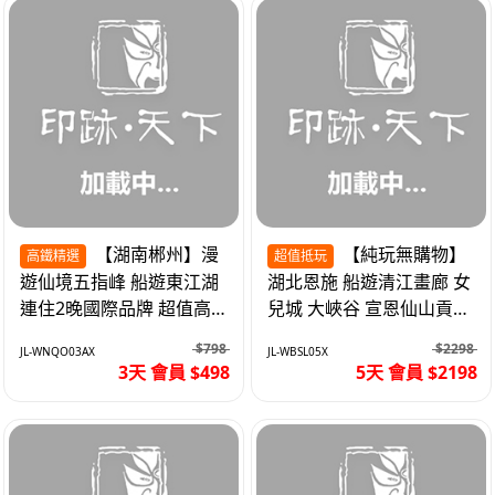
【湖南郴州】漫
【純玩無購物】
高鐵精選
超值抵玩
遊仙境五指峰 船遊東江湖
湖北恩施 船遊清江畫廊 女
連住2晚國際品牌 超值高
兒城 大峽谷 宣恩仙山貢水
鐵3天
直航5天
$798
$2298
JL-WNQO03AX
JL-WBSL05X
3天 會員 $498
5天 會員 $2198