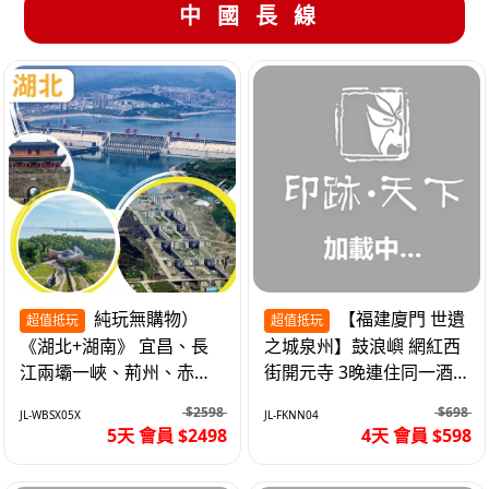
中國長線
純玩無購物）
【福建廈門 世遺
超值抵玩
超值抵玩
《湖北+湖南》 宜昌、長
之城泉州】鼓浪嶼 網紅西
江兩壩一峽、荊州、赤
街開元寺 3晚連住同一酒
壁、岳陽、長沙坡 高鐵5
店 免搬行李 動車4天
$2598
$698
JL-WBSX05X
JL-FKNN04
天
5天 會員 $2498
4天 會員 $598