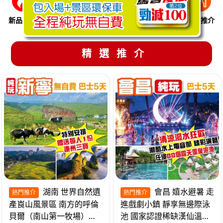
新品推介
季節限定
溫泉養生
買一送一
美食推介
精選推介
湖南 世界自然遺
會昌 嬉水避暑 走
熱門推介
熱門推介
產崀山風景區 南方的呼倫
進戲劇小鎮 靜享無邊際泳
貝爾（南山第一牧場）夜
池 國家認證稀缺漢仙溫泉