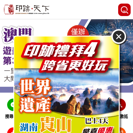
搜尋線路
跨省巴士
即時特惠
休閒娛樂
會員激抵