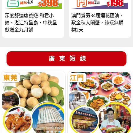
深度舒適康養遊-和君小
澳門賞第34屆煙花匯演、
鎮、湛江特呈島，中秋呈
歎金秋大閘蟹，純玩無購
獻送金九月餅
物2天
廣東短線