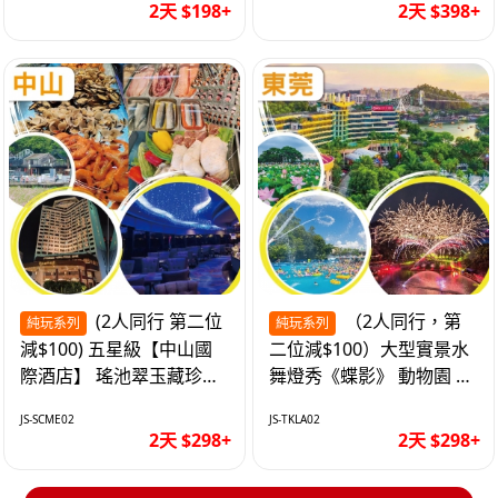
2天 $198+
2天 $398+
(2人同行 第二位
（2人同行，第
純玩系列
純玩系列
減$100) 五星級【中山國
二位減$100）大型實景水
際酒店】 瑤池翠玉藏珍盅
舞燈秀《蝶影》 動物園 水
海鮮自助晚餐 純玩2天
上樂園 入住隱賢山莊酒店
JS-SCME02
JS-TKLA02
純玩2天
2天 $298+
2天 $298+