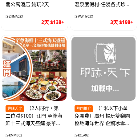
閣公寓酒店 純玩2天
溫泉度假村-任浸各式珍稀
含氡溫泉 純玩3天
JS-ZHMA02X
JS-WWHY03X
2天 $138+
3天 $198+
（2人同行，第
（1米以下小童
尋味舌尖
熱門推介
二位減$100）江門 至尊海
免團費）廣州 暢玩雙樂園
鮮十三式海天盛筵 豪華三
極地海洋世界 企鵝冰雪世
文魚拼象拔蚌刺身船 純玩
界 純玩2天
JS-KMMB02
JS-KCLA02
2天