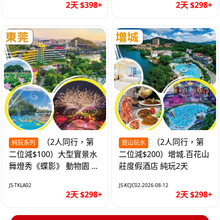
2天 $398+
2天 $298+
（2人同行，第
（2人同行，第
純玩系列
遊山玩水
二位減$100）大型實景水
二位減$200）增城.百花山
舞燈秀《蝶影》 動物園 水
莊度假酒店 純玩2天
上樂園 入住隱賢山莊酒店
JS-TKLA02
JS-KCJC02-2026-08-12
純玩2天
2天 $298+
2天 $298+