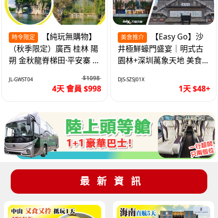
【純玩無購物】
【Easy Go】沙
時令限定
美食推介
（秋季限定）廣西 桂林 陽
井極鮮蠔門盛宴｜明式古
朔 金秋龍脊梯田·平安寨 城
園林+深圳萬象天地 美食
徽象鼻山 網紅富里橋 動車
純玩1天
$1098
JL-GWST04
DJS-SZSJ01X
4天
4天 會員 $998
1天 $48+
最新資訊