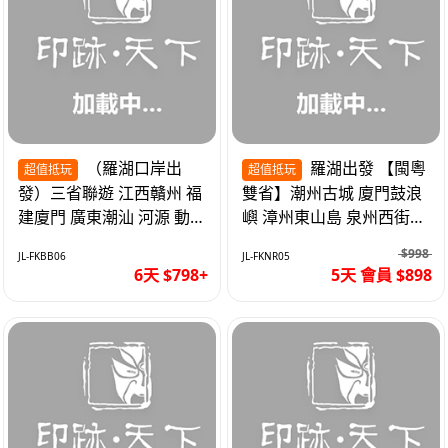
（羅湖口岸出
羅湖出發 【閩粵
超值抵玩
超值抵玩
發）三省聯遊 江西贛州 福
雙省】潮州古城 廈門鼓浪
建廈門 廣東潮汕 河源 動車
嶼 漳州東山島 泉州西街
超值6天
《位上.石斛肉汁燉鮑魚》
$998
JL-FKBB06
JL-FKNR05
超值抵玩5天
6天 $798+
5天 會員 $898