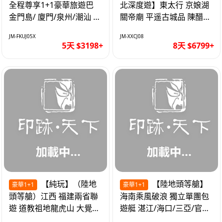
全程尊享1+1豪華旅遊巴
北深度遊】東太行 京娘湖
金門島/ 廈門/泉州/潮汕 無
關帝廟 平遥古城品 陳醋咖
自費 精品豪華團巴士5天
啡 太原直航8天
JM-FKUJ05X
JM-XXCJ08
5天 $3198+
8天 $6799+
【純玩】（陸地
【陸地頭等艙】
豪華1+1
豪華1+1
頭等艙）江西 福建兩省聯
海南乘風破浪 獨立單團包
遊 道教祖地龍虎山 大覺山
遊艇 湛江/海口/三亞/官塘/
夜遊汀州古城 1+1豪華巴
1+1巴士+豪華遊艇巡航6