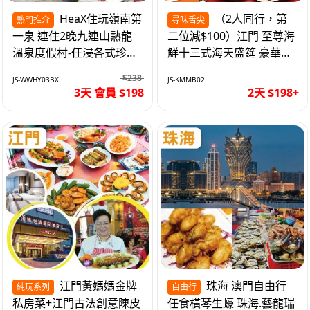
HeaX住玩嶺南第
（2人同行，第
熱門推介
尋味舌尖
一泉 連住2晚九連山熱龍
二位減$100）江門 至尊海
溫泉度假村-任浸各式珍稀
鮮十三式海天盛筵 豪華三
含氡溫泉 純玩3天
文魚拼象拔蚌刺身船 純玩
$238
JS-WWHY03BX
JS-KMMB02
2天
3天 會員 $198
2天 $198+
江門黃媽媽金牌
珠海 澳門自由行
純玩系列
自由行
私房菜+江門古法創意陳皮
任食橫琴生蠔 珠海.藝龍瑞