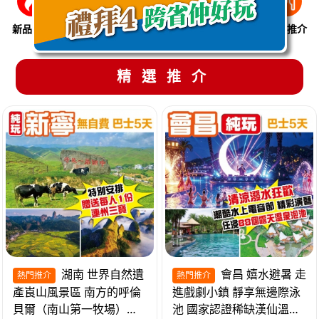
新品推介
季節限定
溫泉養生
買一送一
美食推介
精選推介
湖南 世界自然遺
會昌 嬉水避暑 走
熱門推介
熱門推介
產崀山風景區 南方的呼倫
進戲劇小鎮 靜享無邊際泳
貝爾（南山第一牧場）夜
池 國家認證稀缺漢仙溫泉