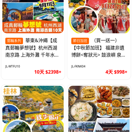
華東&沖繩【成
（買一送一）
郵輪系列
節日加班
真郵輪夢想號】杭州西湖
【中秋節加班】 福建非遺
南京路 上海外灘 千年水鄉
博餅<奪狀元> 鼓浪嶼 泉州
南潯古鎮 暢遊華東4市 無
西街 品龍蝦鮑魚海鮮宴 動
JL-WTFU10
JL-FKNK04
自費10天
車超值4天
10天 $2398+
4天 $998+