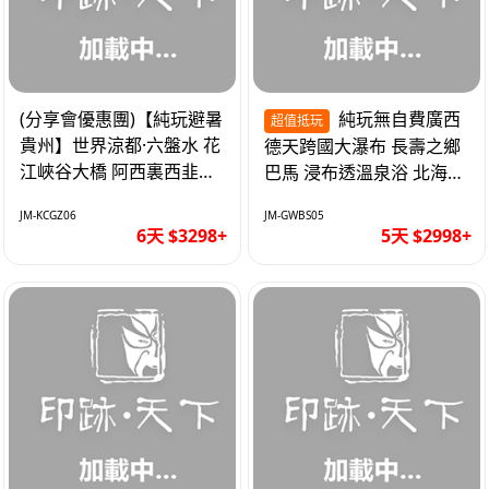
(分享會優惠團)【純玩避暑
純玩無自費廣西
超值抵玩
貴州】世界涼都·六盤水 花
德天跨國大瀑布 長壽之鄉
江峽谷大橋 阿西裏西韭菜
巴馬 浸布透溫泉浴 北海銀
坪 烏江寨 豪華雙飛6天
灘 巴士5天
JM-KCGZ06
JM-GWBS05
6天 $3298+
5天 $2998+