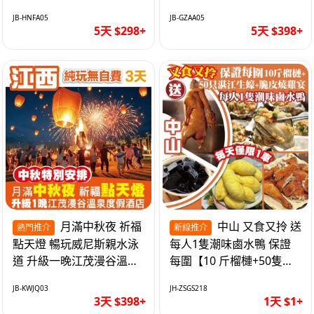
遊網紅打卡地西直街 純玩
邂逅身心舒緩 純玩巴士5
JB-HNFA05
JB-GZAA05
巴士5天
天
5天 $298+
5天 $398+
月滿中秋夜 祈福
中山 又食又拎 送
熱門推介
新線推介
點天燈 暢玩威尼斯親水泳
每人1隻潮味鹵水鴨 保證
道 升級一晚江茂漫谷溫泉
每圍【10 斤榴槤+50隻湛
度假酒店獨立泡池露臺房
江生蠔+脆皮燒雞宴】抵玩
JB-KWJQ03
JH-ZSGS218
純玩3天
1天
3天 $398+
1天 $1+