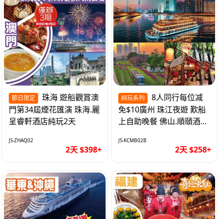
珠海 遊船觀賞澳
8人同行每位减
節日限定
純玩系列
門第34屆煙花匯演 珠海.麗
免$10廣州 珠江夜遊 歎船
呈睿軒酒店純玩2天
上自助晚餐 佛山.順頤酒店
純玩2天
JS-ZHAQ02
JS-KCMB02B
2天 $398+
2天 $258+