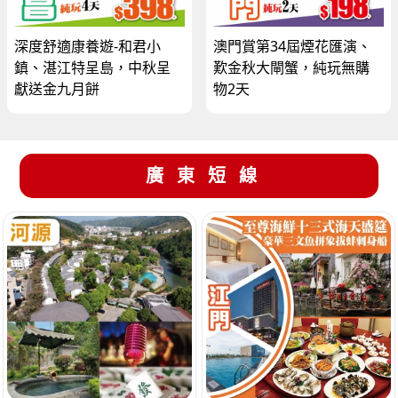
深度舒適康養遊-和君小
澳門賞第34屆煙花匯演、
鎮、湛江特呈島，中秋呈
歎金秋大閘蟹，純玩無購
獻送金九月餅
物2天
廣東短線