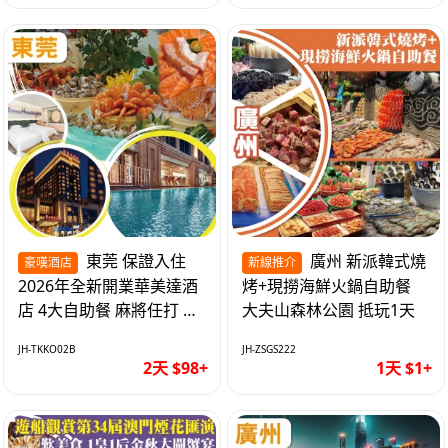
東莞 保證入住
廣州 新派韓式燒
豪嘆酒店
新線推介
2026年全新開業華美達酒
烤+現撈海鮮火鍋自助餐
店 4大自助餐 麻將任打 抵
大夫山森林公園 抵玩1天
玩2天
JH-TKKO02B
JH-ZSGS222
2天 $98+
1天 $1+