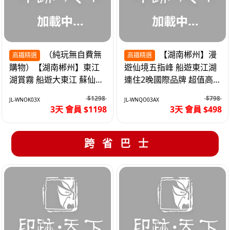
（純玩無自費無
【湖南郴州】漫
高鐵精選
高鐵精選
購物）【湖南郴州】東江
遊仙境五指峰 船遊東江湖
湖賞霧 船遊大東江 蘇仙嶺
連住2晚國際品牌 超值高
夜遊裕後街 高鐵3天
鐵3天
$1298
$798
JL-WNOK03X
JL-WNQO03AX
3天 會員 $1198
3天 會員 $498
跨省巴士