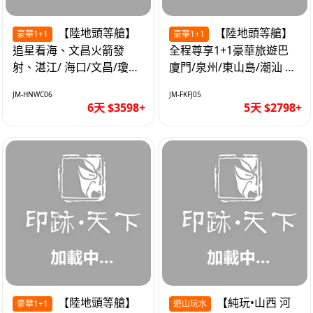
【陸地頭等艙】
【陸地頭等艙】
豪華1+1
豪華1+1
追星看海、文昌火箭發
全程尊享1+1豪華旅遊巴
射、湛江/ 海口/文昌/瓊海/
廈門/泉州/東山島/潮汕 精
三亞/ 航太科技和海島度假
品豪華團5天
JM-HNWC06
JM-FKFJ05
優質6天
6天 $3598+
5天 $2798+
【陸地頭等艙】
【純玩•山西 河
豪華1+1
遊山玩水