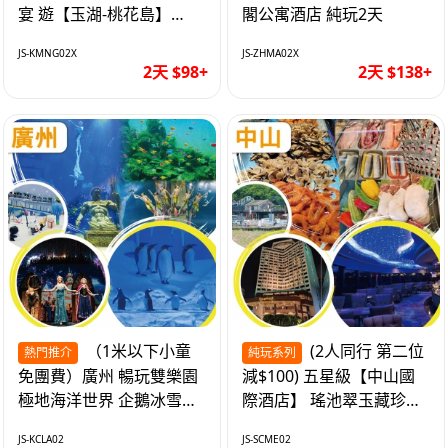
宴 遊【玉湖-桃花島】
閣公寓酒店 純玩2天
【中嘉維也納國際酒店】
JS-KMNG02X
JS-ZHMA02X
純玩2天
2天 $98+
2天 $138+
（1米以下小童
(2人同行 第二位
熱門推介
純玩系列
免團費）廣州 暢玩雙樂園
減$100) 五星級【中山國
極地海洋世界 企鵝冰雪世
際酒店】 瑤池翠玉藏珍盅
界 純玩2天
海鮮自助晚餐 純玩2天
JS-KCLA02
JS-SCME02