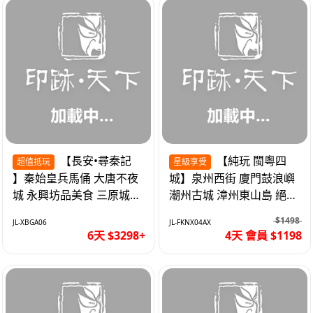
【長安•尋秦記
【純玩 閩粵四
超值抵玩
星級享受
】秦始皇兵馬俑 大唐不夜
城】泉州西街 廈門鼓浪嶼
城 永興坊品美食 三原城隍
潮州古城 漳州東山島 絕無
廟 西安高鐵6天
自費 福建動車4天
$1498
JL-XBGA06
JL-FKNX04AX
6天 $3298+
4天 會員 $1198