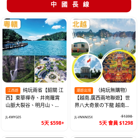
中國長線
纯玩兩省【韶關 江
（純玩無購物）
江西遊
潮遊出境
西】東華禪寺、井崗羅霄
【越南.廣西兩地聯遊】世
山脈大裂谷、明月山、仙
界八大奇景の下龍 越南首
女湖、巴士5天
都の河內 打卡南寧之夜 動
$1398
JL-KWYG05
JL-VNNN05X
車5天
5天 $598+
5天 會員 $1298