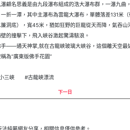
九瀑顧名思義是由九段瀑布組成的浩大瀑布群，一瀑九曲
，一折一潭，其中主瀑布為雲龍大瀑布，單體落差131米（
水簾洞底），寬45米，猶如狂野的巨龍從天而降，氣吞山
峭壁的撞擊下，飛入峽谷激起驚濤駭浪。

佛手——通天神掌,就在古龍峽玻璃大峽谷，這個離天空最
稱為“廣東版佛手花園”

三峽       #古龍峽漂流
下一日
玩法純屬網友分享，相關信息僅供參考。