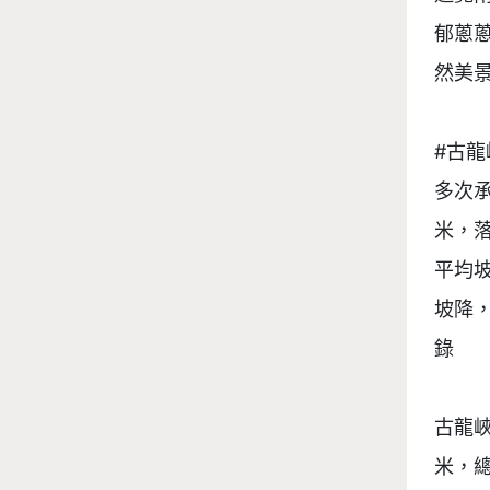
郁蔥
然美景
#古龍
多次
米，落
平均坡
坡降
錄

古龍
米，