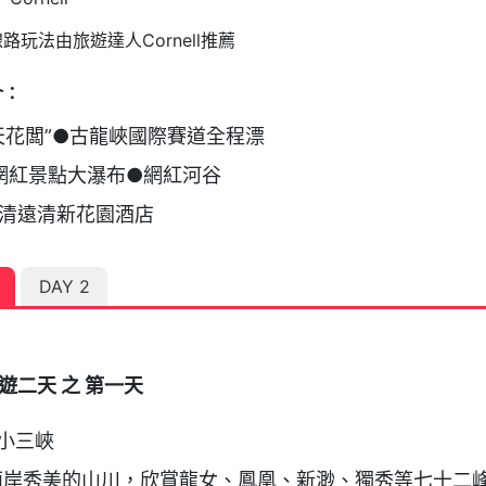
路玩法由旅遊達人Cornell推薦
介：
天花闆”●古龍峽國際賽道全程漂  

ll網紅景點大瀑布●網紅河谷

清遠清新花園酒店
DAY 2
1
遊二天 之 第一天
小三峽

兩岸秀美的山川，欣賞龍女、鳳凰、新渺、獨秀等七十二