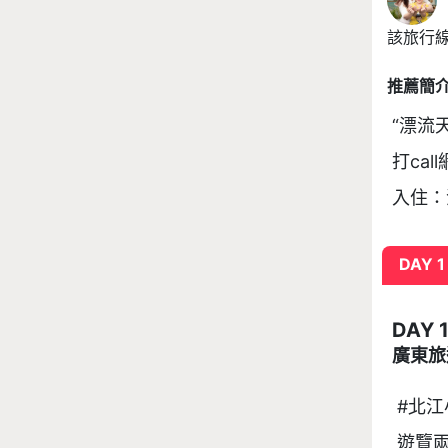
該旅行線
推薦簡
“漂流
打ca
入住：
DAY 1
DAY 
廣東旅
#北江
遊覽