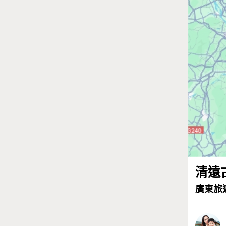
清遠
廣東旅