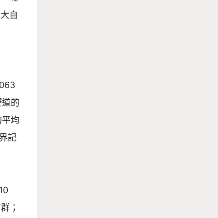
的大自


63
賽道的
的平均
界記
0
布群；