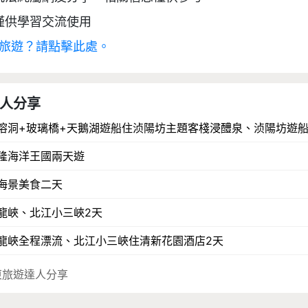
僅供學習交流使用
旅遊？請點擊此處。
人分享
溶洞+玻璃橋+天鵝湖遊船住浈陽坊主題客棧浸醴泉、浈陽坊遊船
隆海洋王國兩天遊
海景美食二天
龍峽、北江小三峽2天
龍峽全程漂流、北江小三峽住清新花園酒店2天
東旅遊達人分享