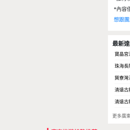
*內容
想跟團
最新達
寶晶宮
珠海長
巽寮灣
清遠古
清遠古
更多廣