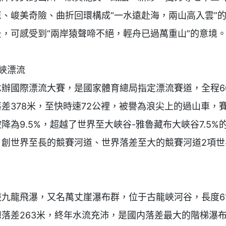
蔥、峻美奇險、曲折回環構成“一水遠赴海，兩山高入雲”
，可感受到“兩岸猿聲啼不絕，輕舟已過萬重山”的意境。
峽漂流

承辦國際漂流大賽，是國家體育總局指定漂流賽道，全程60
差378米，至快時速72公裡，被譽為浪尖上的過山車，
降為9.5%，超越了世界至大峽谷-雅魯藏布大峽谷7.5%
，創世界至長的競賽河道、世界落差至大的競賽河道2項世
峽九龍飛瀑，又名萬丈崖瀑布群，位于古龍峽河谷，長度61
總落差263米，終年水流充沛，是國内落差最大的階梯瀑