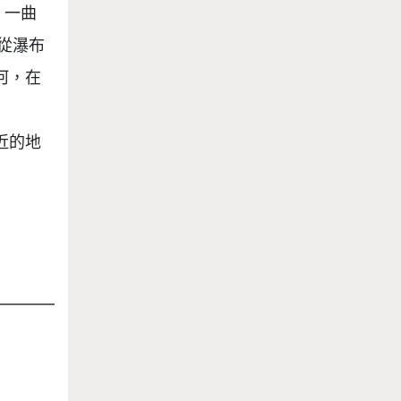
，一曲
從瀑布
河，在
近的地