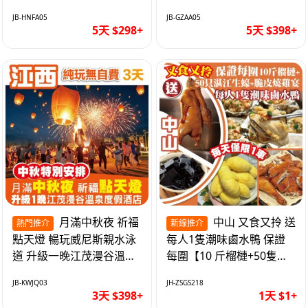
遊網紅打卡地西直街 純玩
邂逅身心舒緩 純玩巴士5
JB-HNFA05
JB-GZAA05
巴士5天
天
5天 $298+
5天 $398+
月滿中秋夜 祈福
中山 又食又拎 送
熱門推介
新線推介
點天燈 暢玩威尼斯親水泳
每人1隻潮味鹵水鴨 保證
道 升級一晚江茂漫谷溫泉
每圍【10 斤榴槤+50隻湛
度假酒店獨立泡池露臺房
江生蠔+脆皮燒雞宴】抵玩
JB-KWJQ03
JH-ZSGS218
純玩3天
1天
3天 $398+
1天 $1+