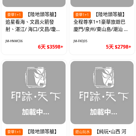
【陸地頭等艙】
【陸地頭等艙】
豪華1+1
豪華1+1
追星看海、文昌火箭發
全程尊享1+1豪華旅遊巴
射、湛江/ 海口/文昌/瓊海/
廈門/泉州/東山島/潮汕 精
三亞/ 航太科技和海島度假
品豪華團5天
JM-HNWC06
JM-FKFJ05
優質6天
6天 $3598+
5天 $2798+
【陸地頭等艙】
【純玩•山西 河
豪華1+1
遊山玩水