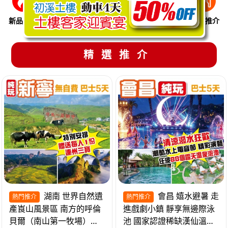
新品推介
季節限定
溫泉養生
買一送一
美食推介
精選推介
湖南 世界自然遺
會昌 嬉水避暑 走
熱門推介
熱門推介
產崀山風景區 南方的呼倫
進戲劇小鎮 靜享無邊際泳
貝爾（南山第一牧場）夜
池 國家認證稀缺漢仙溫泉