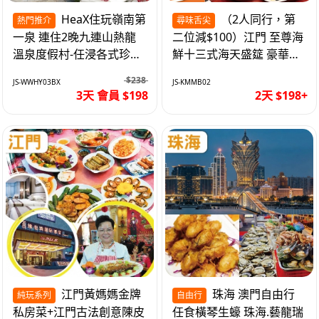
HeaX住玩嶺南第
（2人同行，第
熱門推介
尋味舌尖
一泉 連住2晚九連山熱龍
二位減$100）江門 至尊海
溫泉度假村-任浸各式珍稀
鮮十三式海天盛筵 豪華三
含氡溫泉 純玩3天
文魚拼象拔蚌刺身船 純玩
$238
JS-WWHY03BX
JS-KMMB02
2天
3天 會員 $198
2天 $198+
江門黃媽媽金牌
珠海 澳門自由行
純玩系列
自由行
私房菜+江門古法創意陳皮
任食橫琴生蠔 珠海.藝龍瑞