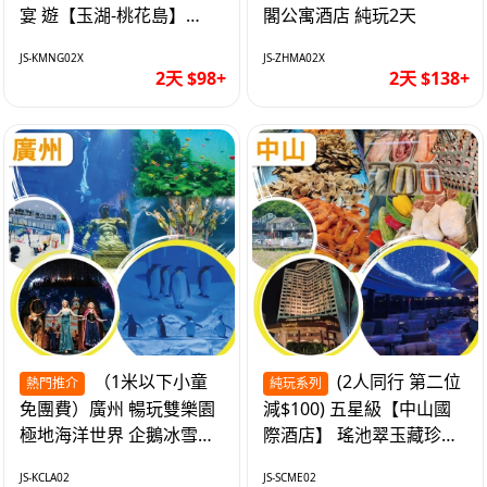
宴 遊【玉湖-桃花島】
閣公寓酒店 純玩2天
【中嘉維也納國際酒店】
JS-KMNG02X
JS-ZHMA02X
純玩2天
2天 $98+
2天 $138+
（1米以下小童
(2人同行 第二位
熱門推介
純玩系列
免團費）廣州 暢玩雙樂園
減$100) 五星級【中山國
極地海洋世界 企鵝冰雪世
際酒店】 瑤池翠玉藏珍盅
界 純玩2天
海鮮自助晚餐 純玩2天
JS-KCLA02
JS-SCME02