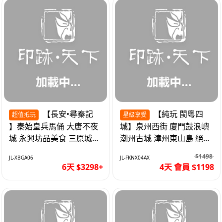
【長安•尋秦記
【純玩 閩粵四
超值抵玩
星級享受
】秦始皇兵馬俑 大唐不夜
城】泉州西街 廈門鼓浪嶼
城 永興坊品美食 三原城隍
潮州古城 漳州東山島 絕無
廟 西安高鐵6天
自費 福建動車4天
$1498
JL-XBGA06
JL-FKNX04AX
6天 $3298+
4天 會員 $1198