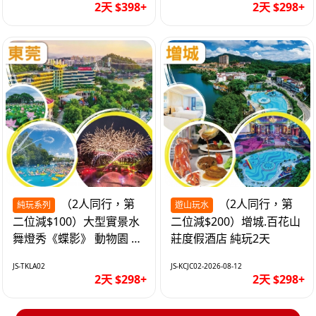
2天 $398+
2天 $298+
（2人同行，第
（2人同行，第
純玩系列
遊山玩水
二位減$100）大型實景水
二位減$200）增城.百花山
舞燈秀《蝶影》 動物園 水
莊度假酒店 純玩2天
上樂園 入住隱賢山莊酒店
JS-TKLA02
JS-KCJC02-2026-08-12
純玩2天
2天 $298+
2天 $298+