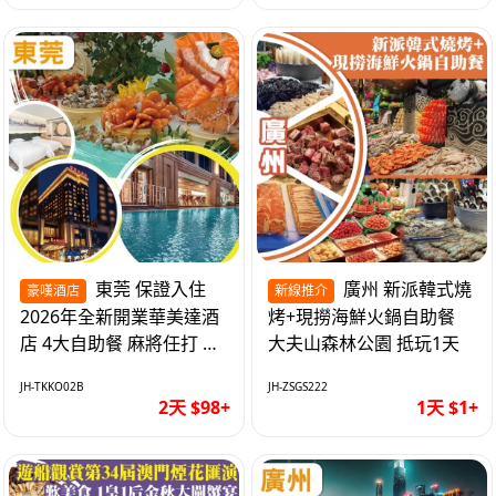
東莞 保證入住
廣州 新派韓式燒
豪嘆酒店
新線推介
2026年全新開業華美達酒
烤+現撈海鮮火鍋自助餐
店 4大自助餐 麻將任打 抵
大夫山森林公園 抵玩1天
玩2天
JH-TKKO02B
JH-ZSGS222
2天 $98+
1天 $1+