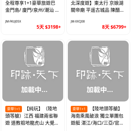
全程尊享1+1豪華旅遊巴
北深度遊】東太行 京娘湖
金門島/ 廈門/泉州/潮汕 無
關帝廟 平遥古城品 陳醋咖
自費 精品豪華團巴士5天
啡 太原直航8天
JM-FKUJ05X
JM-XXCJ08
5天 $3198+
8天 $6799+
【純玩】（陸地
【陸地頭等艙】
豪華1+1
豪華1+1
頭等艙）江西 福建兩省聯
海南乘風破浪 獨立單團包
遊 道教祖地龍虎山 大覺山
遊艇 湛江/海口/三亞/官塘/
夜遊汀州古城 1+1豪華巴
1+1巴士+豪華遊艇巡航6