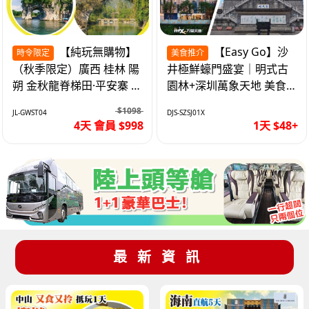
【純玩無購物】
【Easy Go】沙
時令限定
美食推介
（秋季限定）廣西 桂林 陽
井極鮮蠔門盛宴｜明式古
朔 金秋龍脊梯田·平安寨 城
園林+深圳萬象天地 美食
徽象鼻山 網紅富里橋 動車
純玩1天
$1098
JL-GWST04
DJS-SZSJ01X
4天
4天 會員 $998
1天 $48+
最新資訊