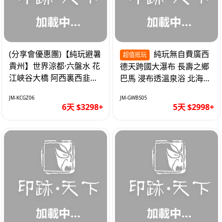
(分享會優惠團)【純玩避暑
純玩無自費廣西
超值抵玩
貴州】世界涼都·六盤水 花
德天跨國大瀑布 長壽之鄉
江峽谷大橋 阿西裏西韭菜
巴馬 浸布透溫泉浴 北海銀
坪 烏江寨 豪華雙飛6天
灘 巴士5天
JM-KCGZ06
JM-GWBS05
6天 $3298+
5天 $2998+