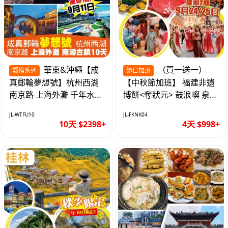
華東&沖繩【成
（買一送一）
郵輪系列
節日加班
真郵輪夢想號】杭州西湖
【中秋節加班】 福建非遺
南京路 上海外灘 千年水鄉
博餅<奪狀元> 鼓浪嶼 泉州
南潯古鎮 暢遊華東4市 無
西街 品龍蝦鮑魚海鮮宴 動
JL-WTFU10
JL-FKNK04
自費10天
車超值4天
10天 $2398+
4天 $998+