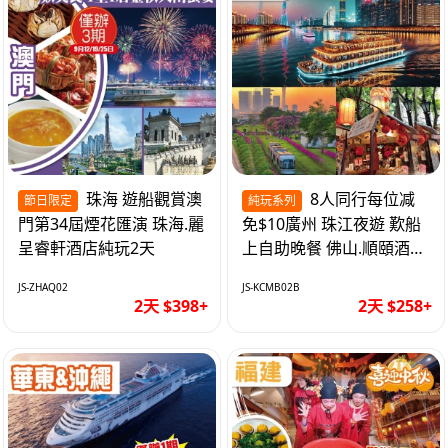
珠海 遊船觀賞澳
8人同行每位减
節日限定
純玩系列
門第34屆煙花匯演 珠海.麗
免$10廣州 珠江夜遊 歎船
呈睿軒酒店純玩2天
上自助晚餐 佛山.順頤酒店
純玩2天
JS-ZHAQ02
JS-KCMB02B
2天 $398+
2天 $258+