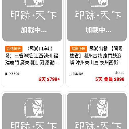
（羅湖口岸出
羅湖出發 【閩粵
超值抵玩
超值抵玩
發）三省聯遊 江西贛州 福
雙省】潮州古城 廈門鼓浪
建廈門 廣東潮汕 河源 動車
嶼 漳州東山島 泉州西街
超值6天
《位上.石斛肉汁燉鮑魚》
$998
JL-FKBB06
JL-FKNR05
超值抵玩5天
6天 $798+
5天 會員 $898