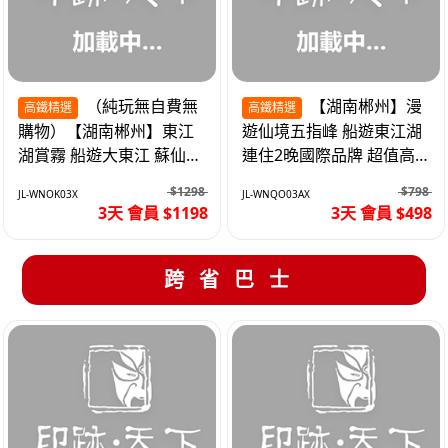
（純玩無自費無
【湖南郴州】漫
高鐵精選
高鐵精選
購物）【湖南郴州】東江
遊仙境五指峰 船遊東江湖
湖賞霧 船遊大東江 蘇仙嶺
連住2晚國際品牌 超值高
夜遊裕後街 高鐵3天
鐵3天
$1298
$798
JL-WNOK03X
JL-WNQO03AX
3天 會員 $1198
3天 會員 $498
跨省巴士