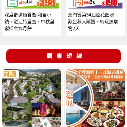
深度舒適康養遊-和君小
澳門賞第34屆煙花匯演、
鎮、湛江特呈島，中秋呈
歎金秋大閘蟹，純玩無購
獻送金九月餅
物2天
廣東短線