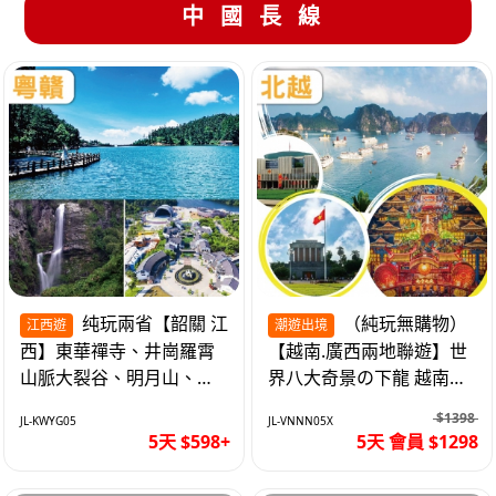
中國長線
纯玩兩省【韶關 江
（純玩無購物）
江西遊
潮遊出境
西】東華禪寺、井崗羅霄
【越南.廣西兩地聯遊】世
山脈大裂谷、明月山、仙
界八大奇景の下龍 越南首
女湖、巴士5天
都の河內 打卡南寧之夜 動
$1398
JL-KWYG05
JL-VNNN05X
車5天
5天 $598+
5天 會員 $1298