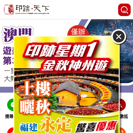
搜尋線路
跨省巴士
即時特惠
休閒娛樂
會員激抵