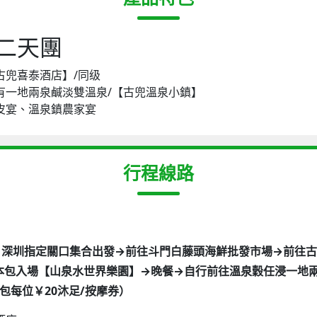
二天團
古兜喜泰酒店】/同级
有一地兩泉鹹淡雙溫泉/【古兜溫泉小鎮】
皮宴、溫泉鎮農家宴
行程線路
18 D1、深圳指定關口集合出發→前往斗門白藤頭海鮮批發市場→前往
本包入場【山泉水世界樂園】→晚餐→自行前往溫泉穀任浸一地
（包每位￥20沐足/按摩券）