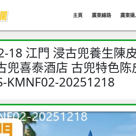
主頁
廣東線路
廣東達
-12-18 江門 浸古兜養生陳
古兜喜泰酒店 古兜特色陈
S-KMNF02-20251218