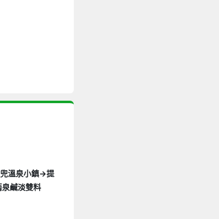
古兜溫泉小鎮→提
兩泉鹹淡雙料