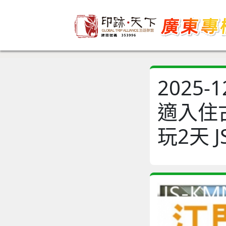
2025
適入住
玩2天 J