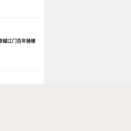
餐→穿越江门百年骑楼