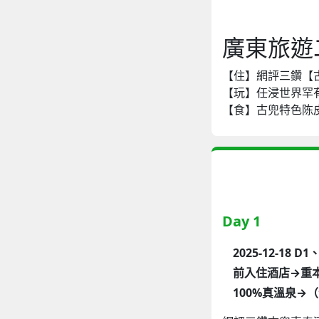
廣東旅遊
【住】網評三鑽【
【玩】任浸世界罕
【食】古兜特色陈
Day 1
2025-12-
前入住酒店→重
100%真溫泉→