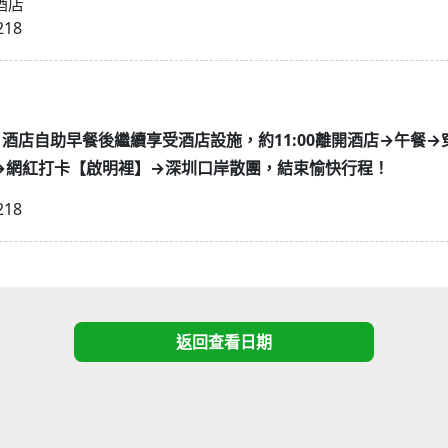
酒店
218
9 D2、酒店自助早餐後繼續享受酒店設施，約11:00離開酒店→午
→網紅打卡【啟明裡】→深圳口岸散團，結束愉快行程！
218
返回查看日期