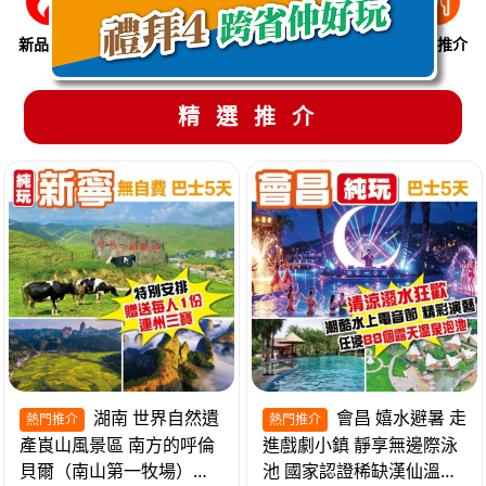
新品推介
季節限定
溫泉養生
買一送一
美食推介
精選推介
湖南 世界自然遺
會昌 嬉水避暑 走
熱門推介
熱門推介
產崀山風景區 南方的呼倫
進戲劇小鎮 靜享無邊際泳
貝爾（南山第一牧場）夜
池 國家認證稀缺漢仙溫泉