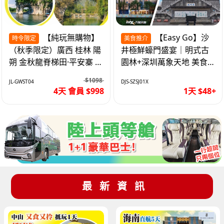
【純玩無購物】
【Easy Go】沙
時令限定
美食推介
（秋季限定）廣西 桂林 陽
井極鮮蠔門盛宴｜明式古
朔 金秋龍脊梯田·平安寨 城
園林+深圳萬象天地 美食
徽象鼻山 網紅富里橋 動車
純玩1天
$1098
JL-GWST04
DJS-SZSJ01X
4天
4天 會員 $998
1天 $48+
最新資訊