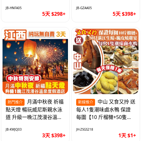
遊網紅打卡地西直街 純玩
邂逅身心舒緩 純玩巴士5
JB-HNFA05
JB-GZAA05
巴士5天
天
5天 $298+
5天 $398+
月滿中秋夜 祈福
中山 又食又拎 送
熱門推介
新線推介
點天燈 暢玩威尼斯親水泳
每人1隻潮味鹵水鴨 保證
道 升級一晚江茂漫谷溫泉
每圍【10 斤榴槤+50隻湛
度假酒店獨立泡池露臺房
江生蠔+脆皮燒雞宴】抵玩
JB-KWJQ03
JH-ZSGS218
純玩3天
1天
3天 $398+
1天 $1+