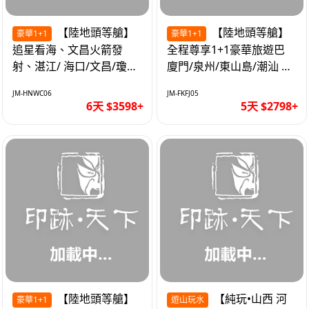
【陸地頭等艙】
【陸地頭等艙】
豪華1+1
豪華1+1
追星看海、文昌火箭發
全程尊享1+1豪華旅遊巴
射、湛江/ 海口/文昌/瓊海/
廈門/泉州/東山島/潮汕 精
三亞/ 航太科技和海島度假
品豪華團5天
JM-HNWC06
JM-FKFJ05
優質6天
6天 $3598+
5天 $2798+
【陸地頭等艙】
【純玩•山西 河
豪華1+1
遊山玩水