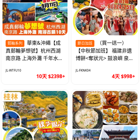
華東&沖繩【成
（買一送一）
郵輪系列
節日加班
真郵輪夢想號】杭州西湖
【中秋節加班】 福建非遺
南京路 上海外灘 千年水鄉
博餅<奪狀元> 鼓浪嶼 泉州
南潯古鎮 暢遊華東4市 無
西街 品龍蝦鮑魚海鮮宴 動
JL-WTFU10
JL-FKNK04
自費10天
車超值4天
10天 $2398+
4天 $998+