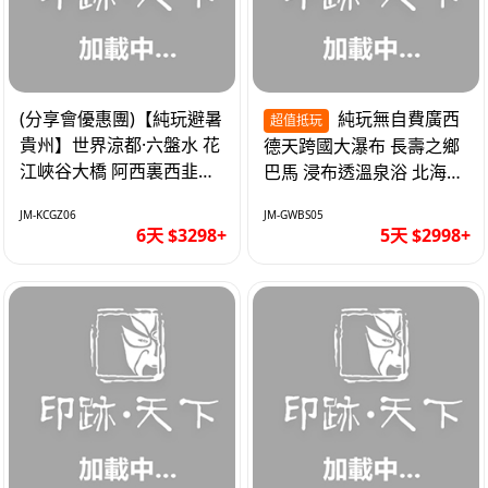
(分享會優惠團)【純玩避暑
純玩無自費廣西
超值抵玩
貴州】世界涼都·六盤水 花
德天跨國大瀑布 長壽之鄉
江峽谷大橋 阿西裏西韭菜
巴馬 浸布透溫泉浴 北海銀
坪 烏江寨 豪華雙飛6天
灘 巴士5天
JM-KCGZ06
JM-GWBS05
6天 $3298+
5天 $2998+