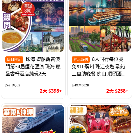
珠海 遊船觀賞澳
8人同行每位减
節日限定
純玩系列
門第34屆煙花匯演 珠海.麗
免$10廣州 珠江夜遊 歎船
呈睿軒酒店純玩2天
上自助晚餐 佛山.順頤酒店
純玩2天
JS-ZHAQ02
JS-KCMB02B
2天 $398+
2天 $258+