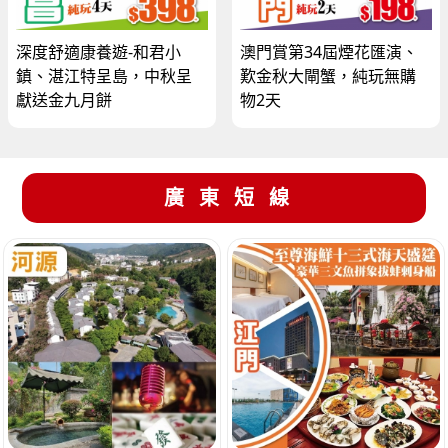
深度舒適康養遊-和君小
澳門賞第34屆煙花匯演、
鎮、湛江特呈島，中秋呈
歎金秋大閘蟹，純玩無購
獻送金九月餅
物2天
廣東短線