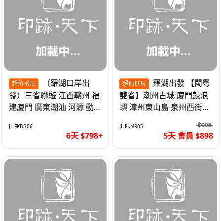
（羅湖口岸出
羅湖出發 【閩粵
超值抵玩
超值抵玩
發）三省聯遊 江西贛州 福
雙省】潮州古城 廈門鼓浪
建廈門 廣東潮汕 河源 動車
嶼 漳州東山島 泉州西街
超值6天
《位上.石斛肉汁燉鮑魚》
$998
JL-FKBB06
JL-FKNR05
超值抵玩5天
6天 $798+
5天 會員 $898