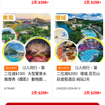
2天 $398+
2天 $298+
（2人同行，第
（2人同行，第
純玩系列
遊山玩水
二位減$100）大型實景水
二位減$200）增城.百花山
舞燈秀《蝶影》 動物園 水
莊度假酒店 純玩2天
上樂園 入住隱賢山莊酒店
JS-TKLA02
JS-KCJC02-2026-08-12
純玩2天
2天 $298+
2天 $298+