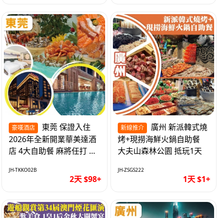
東莞 保證入住
廣州 新派韓式燒
豪嘆酒店
新線推介
2026年全新開業華美達酒
烤+現撈海鮮火鍋自助餐
店 4大自助餐 麻將任打 抵
大夫山森林公園 抵玩1天
玩2天
JH-TKKO02B
JH-ZSGS222
2天 $98+
1天 $1+