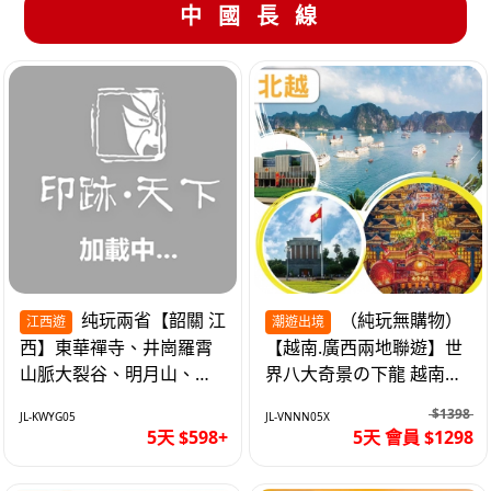
中國長線
纯玩兩省【韶關 江
（純玩無購物）
江西遊
潮遊出境
西】東華禪寺、井崗羅霄
【越南.廣西兩地聯遊】世
山脈大裂谷、明月山、仙
界八大奇景の下龍 越南首
女湖、巴士5天
都の河內 打卡南寧之夜 動
$1398
JL-KWYG05
JL-VNNN05X
車5天
5天 $598+
5天 會員 $1298