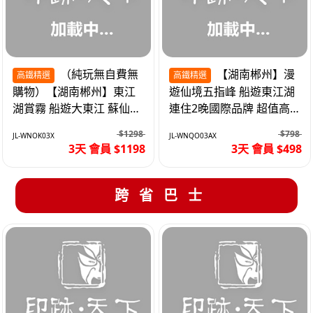
（純玩無自費無
【湖南郴州】漫
高鐵精選
高鐵精選
購物）【湖南郴州】東江
遊仙境五指峰 船遊東江湖
湖賞霧 船遊大東江 蘇仙嶺
連住2晚國際品牌 超值高
夜遊裕後街 高鐵3天
鐵3天
$1298
$798
JL-WNOK03X
JL-WNQO03AX
3天 會員 $1198
3天 會員 $498
跨省巴士