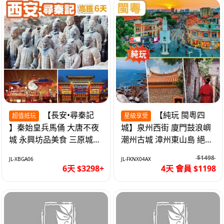
【長安•尋秦記
【純玩 閩粵四
超值抵玩
星級享受
】秦始皇兵馬俑 大唐不夜
城】泉州西街 廈門鼓浪嶼
城 永興坊品美食 三原城隍
潮州古城 漳州東山島 絕無
廟 西安高鐵6天
自費 福建動車4天
$1498
JL-XBGA06
JL-FKNX04AX
6天 $3298+
4天 會員 $1198