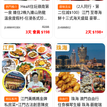
HeaX住玩嶺南第
（2人同行，第
熱門推介
尋味舌尖
一泉 連住2晚九連山熱龍
二位減$100）江門 至尊海
溫泉度假村-任浸各式珍稀
鮮十三式海天盛筵 豪華三
含氡溫泉 純玩3天
文魚拼象拔蚌刺身船 純玩
$238
JS-WWHY03BX
JS-KMMB02
2天
3天 會員 $198
2天 $198+
江門黃媽媽金牌
珠海 澳門自由行
純玩系列
自由行
私房菜+江門古法創意陳皮
任食橫琴生蠔 珠海.藝龍瑞