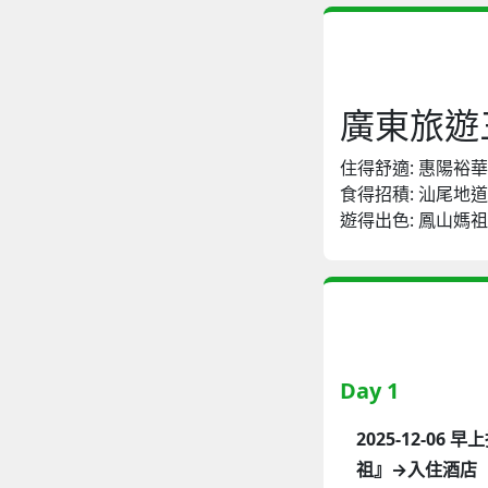
廣東旅遊
住得舒適: 惠陽裕
食得招積: 汕尾
遊得出色: 鳳山
Day 1
2025-12-
祖』→入住酒店