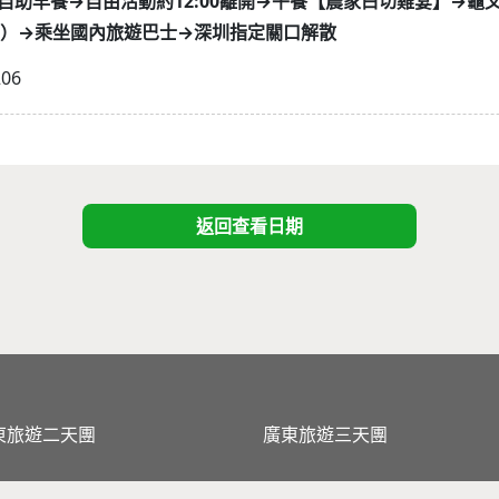
8 酒店自助早餐→自由活動約12:00離開→午餐【農家白切雞宴】→
膏）→乘坐國內旅遊巴士→深圳指定關口解散
206
返回查看日期
東旅遊二天團
廣東旅遊三天團