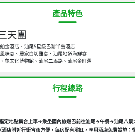
產品特色
三天團
華鉑金酒店、汕尾5星級巴黎半島酒店
地道風味宴、農家白切雞宴、汕尾地道海鮮宴
媽祖、龜文化博物館、汕尾二馬路、汕尾金町灣
行程線路
06 早上指定地點集合上車→乘坐國內旅遊巴前往汕尾→午餐→汕尾八
（酒店附近行街宵夜方便，每房配有浴缸，享用酒店免費設施：