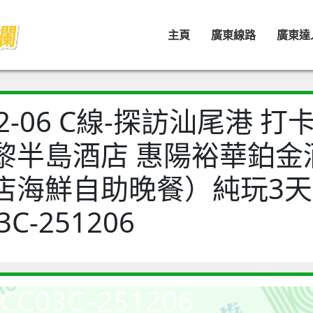
主頁
廣東線路
廣東達
-12-06 C線-探訪汕尾港 
黎半島酒店 惠陽裕華鉑金
店海鮮自助晚餐）純玩3天 
3C-251206