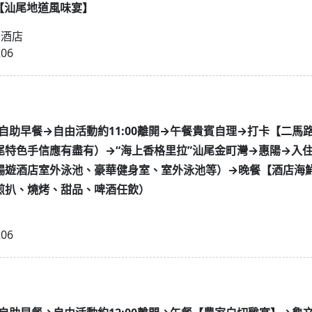
【汕尾地道風味宴】
島酒店
206
7 酒店自助早餐→自由活動約11:00離開→午餐貴賓自理→打卡【二
尾特色手信應有盡有）→“海上香格里拉”汕尾金町灣→惠陽→入
暢遊酒店室外泳池、豪華健身室、室外泳池等）→晚餐【酒店海
煎扒、燒烤、甜品、啤酒任飲）
206