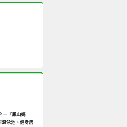
景之一『鳳山媽
恒溫泳池、健身房