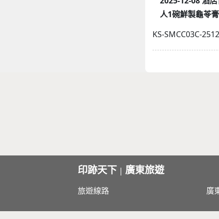
2025-12-0
人1碗鮮製龜苓
KS-SMCC03C-251
印跡天下
廣東旅遊
|
旅遊線路
廣