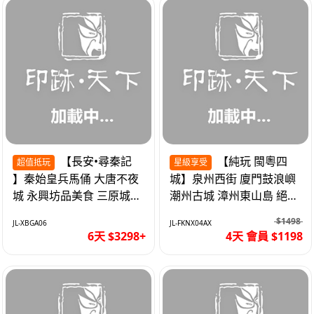
【長安•尋秦記
【純玩 閩粵四
超值抵玩
星級享受
】秦始皇兵馬俑 大唐不夜
城】泉州西街 廈門鼓浪嶼
城 永興坊品美食 三原城隍
潮州古城 漳州東山島 絕無
廟 西安高鐵6天
自費 福建動車4天
$1498
JL-XBGA06
JL-FKNX04AX
6天 $3298+
4天 會員 $1198