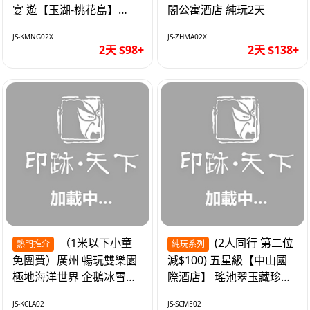
宴 遊【玉湖-桃花島】
閣公寓酒店 純玩2天
【中嘉維也納國際酒店】
JS-KMNG02X
JS-ZHMA02X
純玩2天
2天 $98+
2天 $138+
（1米以下小童
(2人同行 第二位
熱門推介
純玩系列
免團費）廣州 暢玩雙樂園
減$100) 五星級【中山國
極地海洋世界 企鵝冰雪世
際酒店】 瑤池翠玉藏珍盅
界 純玩2天
海鮮自助晚餐 純玩2天
JS-KCLA02
JS-SCME02