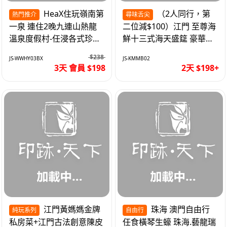
HeaX住玩嶺南第
（2人同行，第
熱門推介
尋味舌尖
一泉 連住2晚九連山熱龍
二位減$100）江門 至尊海
溫泉度假村-任浸各式珍稀
鮮十三式海天盛筵 豪華三
含氡溫泉 純玩3天
文魚拼象拔蚌刺身船 純玩
$238
JS-WWHY03BX
JS-KMMB02
2天
3天 會員 $198
2天 $198+
江門黃媽媽金牌
珠海 澳門自由行
純玩系列
自由行
私房菜+江門古法創意陳皮
任食橫琴生蠔 珠海.藝龍瑞