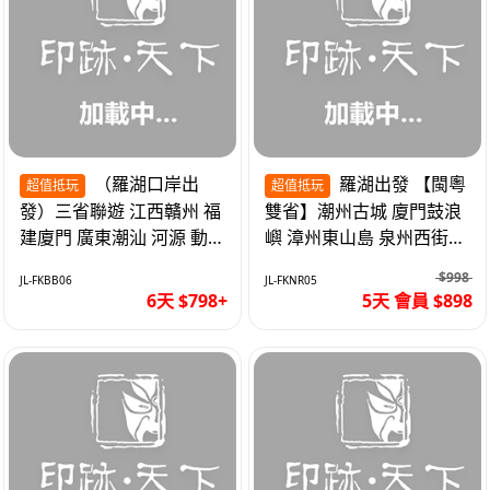
（羅湖口岸出
羅湖出發 【閩粵
超值抵玩
超值抵玩
發）三省聯遊 江西贛州 福
雙省】潮州古城 廈門鼓浪
建廈門 廣東潮汕 河源 動車
嶼 漳州東山島 泉州西街
超值6天
《位上.石斛肉汁燉鮑魚》
$998
JL-FKBB06
JL-FKNR05
超值抵玩5天
6天 $798+
5天 會員 $898