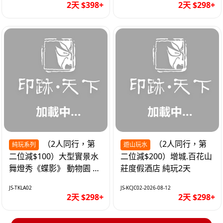
2天 $398+
2天 $298+
（2人同行，第
（2人同行，第
純玩系列
遊山玩水
二位減$100）大型實景水
二位減$200）增城.百花山
舞燈秀《蝶影》 動物園 水
莊度假酒店 純玩2天
上樂園 入住隱賢山莊酒店
JS-TKLA02
JS-KCJC02-2026-08-12
純玩2天
2天 $298+
2天 $298+