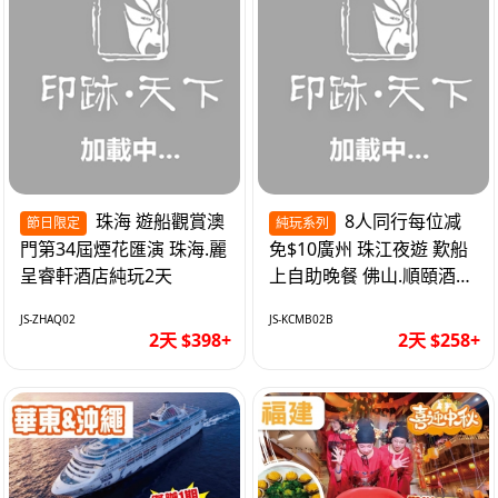
珠海 遊船觀賞澳
8人同行每位减
節日限定
純玩系列
門第34屆煙花匯演 珠海.麗
免$10廣州 珠江夜遊 歎船
呈睿軒酒店純玩2天
上自助晚餐 佛山.順頤酒店
純玩2天
JS-ZHAQ02
JS-KCMB02B
2天 $398+
2天 $258+