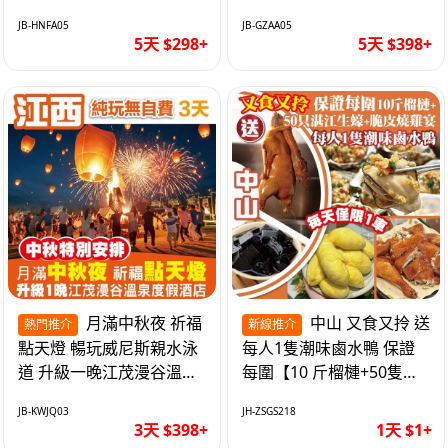
遊網紅打卡地西直街 純玩
邂逅身心舒緩 純玩巴士5
JB-HNFA05
JB-GZAA05
巴士5天
天
5天 $298+
5天 $398+
月滿中秋夜 祈福
中山 又食又拎 送
熱門推介
新線推介
點天燈 暢玩威尼斯親水泳
每人1隻潮味鹵水鴨 保證
道 升級一晚江茂漫谷溫泉
每圍【10 斤榴槤+50隻湛
度假酒店獨立泡池露臺房
江生蠔+脆皮燒雞宴】抵玩
JB-KWJQ03
JH-ZSGS218
純玩3天
1天
3天 $398+
1天 $1+