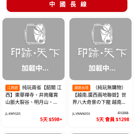
中國長線
纯玩兩省【韶關 江
（純玩無購物）
江西遊
潮遊出境
西】東華禪寺、井崗羅霄
【越南.廣西兩地聯遊】世
山脈大裂谷、明月山、仙
界八大奇景の下龍 越南首
女湖、巴士5天
都の河內 打卡南寧之夜 動
$1398
JL-KWYG05
JL-VNNN05X
車5天
5天 $598+
5天 會員 $1298