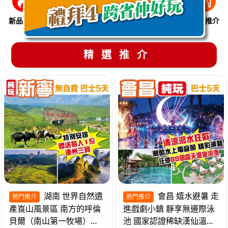
新品推介
季節限定
溫泉養生
買一送一
美食推介
精選推介
湖南 世界自然遺
會昌 嬉水避暑 走
熱門推介
熱門推介
產崀山風景區 南方的呼倫
進戲劇小鎮 靜享無邊際泳
貝爾（南山第一牧場）夜
池 國家認證稀缺漢仙溫泉