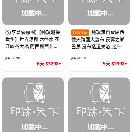
(分享會優惠團)【純玩避暑
純玩無自費廣西
超值抵玩
貴州】世界涼都·六盤水 花
德天跨國大瀑布 長壽之鄉
江峽谷大橋 阿西裏西韭菜
巴馬 浸布透溫泉浴 北海銀
坪 烏江寨 豪華雙飛6天
灘 巴士5天
JM-KCGZ06
JM-GWBS05
6天 $3298+
5天 $2998+