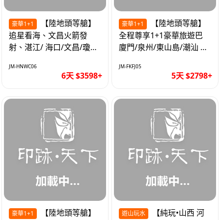
【陸地頭等艙】
【陸地頭等艙】
豪華1+1
豪華1+1
追星看海、文昌火箭發
全程尊享1+1豪華旅遊巴
射、湛江/ 海口/文昌/瓊海/
廈門/泉州/東山島/潮汕 精
三亞/ 航太科技和海島度假
品豪華團5天
JM-HNWC06
JM-FKFJ05
優質6天
6天 $3598+
5天 $2798+
【陸地頭等艙】
【純玩•山西 河
豪華1+1
遊山玩水