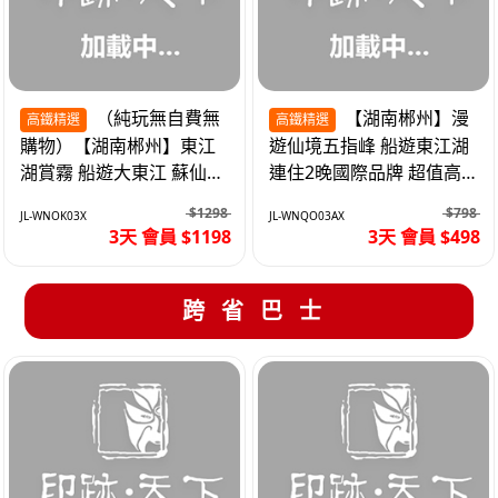
（純玩無自費無
【湖南郴州】漫
高鐵精選
高鐵精選
購物）【湖南郴州】東江
遊仙境五指峰 船遊東江湖
湖賞霧 船遊大東江 蘇仙嶺
連住2晚國際品牌 超值高
夜遊裕後街 高鐵3天
鐵3天
$1298
$798
JL-WNOK03X
JL-WNQO03AX
3天 會員 $1198
3天 會員 $498
跨省巴士