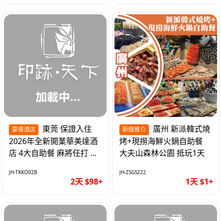
東莞 保證入住
廣州 新派韓式燒
豪嘆酒店
新線推介
2026年全新開業華美達酒
烤+現撈海鮮火鍋自助餐
店 4大自助餐 麻將任打 抵
大夫山森林公園 抵玩1天
玩2天
JH-TKKO02B
JH-ZSGS222
2天 $98+
1天 $1+