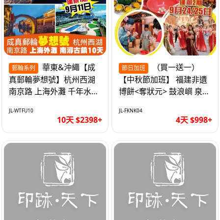
華東&沖繩【成
（買一送一）
郵輪系列
節日加班
真郵輪夢想號】杭州西湖
【中秋節加班】 福建非遺
南京路 上海外灘 千年水鄉
博餅<奪狀元> 鼓浪嶼 泉州
南潯古鎮 暢遊華東4市 無
西街 品龍蝦鮑魚海鮮宴 動
JL-WTFU10
JL-FKNK04
自費10天
車超值4天
10天 $2398+
4天 $998+