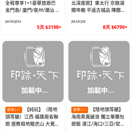
全程尊享1+1豪華旅遊巴
北深度遊】東太行 京娘湖
金門島/ 廈門/泉州/潮汕 無
關帝廟 平遥古城品 陳醋咖
自費 精品豪華團巴士5天
啡 太原直航8天
JM-FKUJ05X
JM-XXCJ08
5天 $3198+
8天 $6799+
【純玩】（陸地
【陸地頭等艙】
豪華1+1
豪華1+1
頭等艙）江西 福建兩省聯
海南乘風破浪 獨立單團包
遊 道教祖地龍虎山 大覺山
遊艇 湛江/海口/三亞/官塘/
夜遊汀州古城 1+1豪華巴
1+1巴士+豪華遊艇巡航6