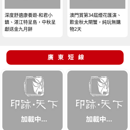
深度舒適康養遊-和君小
澳門賞第34屆煙花匯演、
鎮、湛江特呈島，中秋呈
歎金秋大閘蟹，純玩無購
獻送金九月餅
物2天
廣東短線