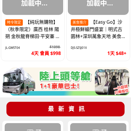
【純玩無購物】
【Easy Go】沙
時令限定
美食推介
（秋季限定）廣西 桂林 陽
井極鮮蠔門盛宴｜明式古
朔 金秋龍脊梯田·平安寨 城
園林+深圳萬象天地 美食
徽象鼻山 網紅富里橋 動車
純玩1天
$1098
JL-GWST04
DJS-SZSJ01X
4天
4天 會員 $998
1天 $48+
最新資訊