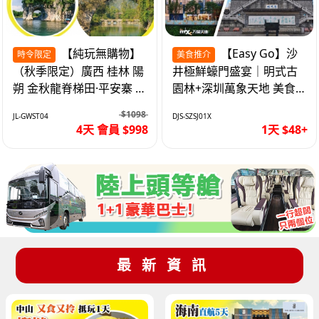
【純玩無購物】
【Easy Go】沙
時令限定
美食推介
（秋季限定）廣西 桂林 陽
井極鮮蠔門盛宴｜明式古
朔 金秋龍脊梯田·平安寨 城
園林+深圳萬象天地 美食
徽象鼻山 網紅富里橋 動車
純玩1天
$1098
JL-GWST04
DJS-SZSJ01X
4天
4天 會員 $998
1天 $48+
最新資訊