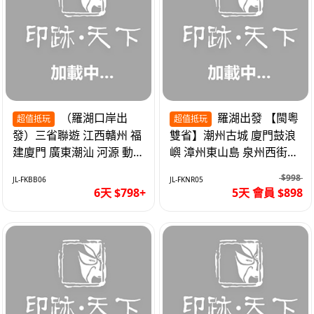
（羅湖口岸出
羅湖出發 【閩粵
超值抵玩
超值抵玩
發）三省聯遊 江西贛州 福
雙省】潮州古城 廈門鼓浪
建廈門 廣東潮汕 河源 動車
嶼 漳州東山島 泉州西街
超值6天
《位上.石斛肉汁燉鮑魚》
$998
JL-FKBB06
JL-FKNR05
超值抵玩5天
6天 $798+
5天 會員 $898