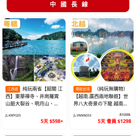
中國長線
纯玩兩省【韶關 江
（純玩無購物）
江西遊
潮遊出境
西】東華禪寺、井崗羅霄
【越南.廣西兩地聯遊】世
山脈大裂谷、明月山、仙
界八大奇景の下龍 越南首
女湖、巴士5天
都の河內 打卡南寧之夜 動
$1398
JL-KWYG05
JL-VNNN05X
車5天
5天 $598+
5天 會員 $1298