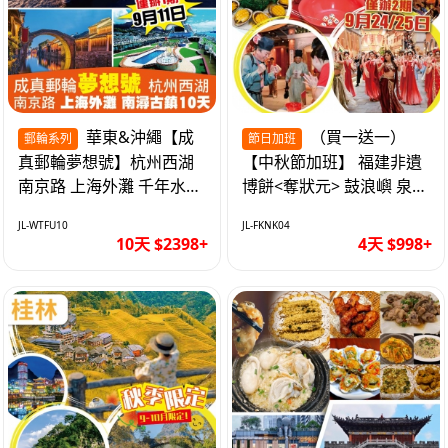
華東&沖繩【成
（買一送一）
郵輪系列
節日加班
真郵輪夢想號】杭州西湖
【中秋節加班】 福建非遺
南京路 上海外灘 千年水鄉
博餅<奪狀元> 鼓浪嶼 泉州
南潯古鎮 暢遊華東4市 無
西街 品龍蝦鮑魚海鮮宴 動
JL-WTFU10
JL-FKNK04
自費10天
車超值4天
10天 $2398+
4天 $998+