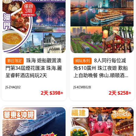
珠海 遊船觀賞澳
8人同行每位减
節日限定
純玩系列
門第34屆煙花匯演 珠海.麗
免$10廣州 珠江夜遊 歎船
呈睿軒酒店純玩2天
上自助晚餐 佛山.順頤酒店
純玩2天
JS-ZHAQ02
JS-KCMB02B
2天 $398+
2天 $258+