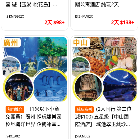
宴 遊【玉湖-桃花島】
閣公寓酒店 純玩2天
【中嘉維也納國際酒店】
JS-KMNG02X
JS-ZHMA02X
純玩2天
2天 $98+
2天 $138+
（1米以下小童
(2人同行 第二位
熱門推介
純玩系列
免團費）廣州 暢玩雙樂園
減$100) 五星級【中山國
極地海洋世界 企鵝冰雪世
際酒店】 瑤池翠玉藏珍盅
界 純玩2天
海鮮自助晚餐 純玩2天
JS-KCLA02
JS-SCME02