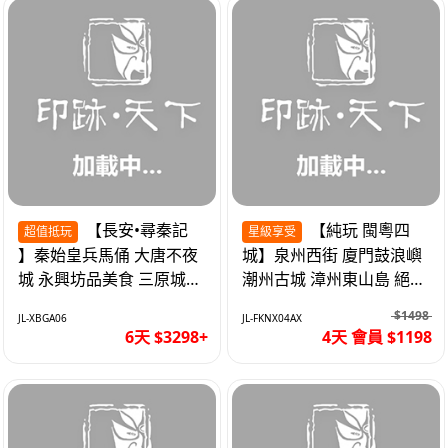
【長安•尋秦記
【純玩 閩粵四
超值抵玩
星級享受
】秦始皇兵馬俑 大唐不夜
城】泉州西街 廈門鼓浪嶼
城 永興坊品美食 三原城隍
潮州古城 漳州東山島 絕無
廟 西安高鐵6天
自費 福建動車4天
$1498
JL-XBGA06
JL-FKNX04AX
6天 $3298+
4天 會員 $1198