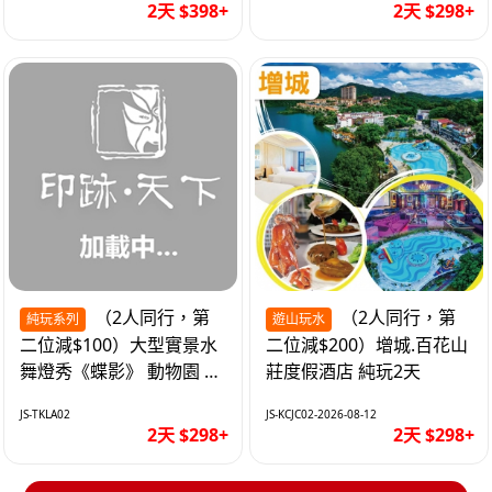
2天 $398+
2天 $298+
（2人同行，第
（2人同行，第
純玩系列
遊山玩水
二位減$100）大型實景水
二位減$200）增城.百花山
舞燈秀《蝶影》 動物園 水
莊度假酒店 純玩2天
上樂園 入住隱賢山莊酒店
JS-TKLA02
JS-KCJC02-2026-08-12
純玩2天
2天 $298+
2天 $298+