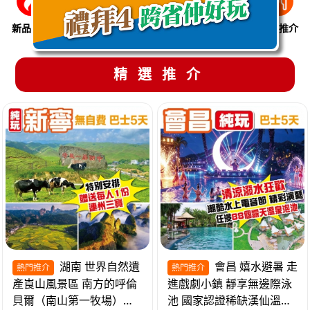
新品推介
季節限定
溫泉養生
買一送一
美食推介
精選推介
湖南 世界自然遺
會昌 嬉水避暑 走
熱門推介
熱門推介
產崀山風景區 南方的呼倫
進戲劇小鎮 靜享無邊際泳
貝爾（南山第一牧場）夜
池 國家認證稀缺漢仙溫泉