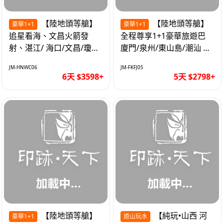
【陸地頭等艙】
【陸地頭等艙】
豪華1+1
豪華1+1
追星看海、文昌火箭發
全程尊享1+1豪華旅遊巴
射、湛江/ 海口/文昌/瓊海/
廈門/泉州/東山島/潮汕 精
三亞/ 航太科技和海島度假
品豪華團5天
JM-HNWC06
JM-FKFJ05
優質6天
6天 $3598+
5天 $2798+
【陸地頭等艙】
【純玩•山西 河
豪華1+1
遊山玩水