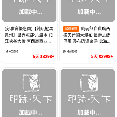
(分享會優惠團)【純玩避暑
純玩無自費廣西
超值抵玩
貴州】世界涼都·六盤水 花
德天跨國大瀑布 長壽之鄉
江峽谷大橋 阿西裏西韭菜
巴馬 浸布透溫泉浴 北海銀
坪 烏江寨 豪華雙飛6天
灘 巴士5天
JM-KCGZ06
JM-GWBS05
6天 $3298+
5天 $2998+