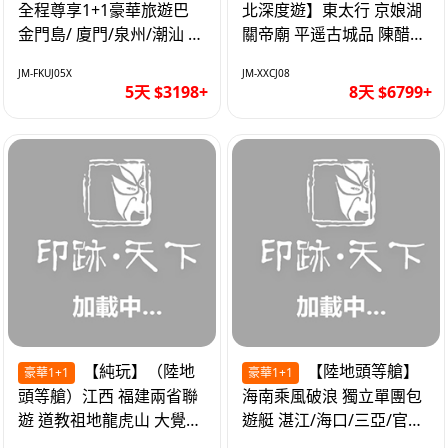
全程尊享1+1豪華旅遊巴
北深度遊】東太行 京娘湖
金門島/ 廈門/泉州/潮汕 無
關帝廟 平遥古城品 陳醋咖
自費 精品豪華團巴士5天
啡 太原直航8天
JM-FKUJ05X
JM-XXCJ08
5天 $3198+
8天 $6799+
【純玩】（陸地
【陸地頭等艙】
豪華1+1
豪華1+1
頭等艙）江西 福建兩省聯
海南乘風破浪 獨立單團包
遊 道教祖地龍虎山 大覺山
遊艇 湛江/海口/三亞/官塘/
夜遊汀州古城 1+1豪華巴
1+1巴士+豪華遊艇巡航6