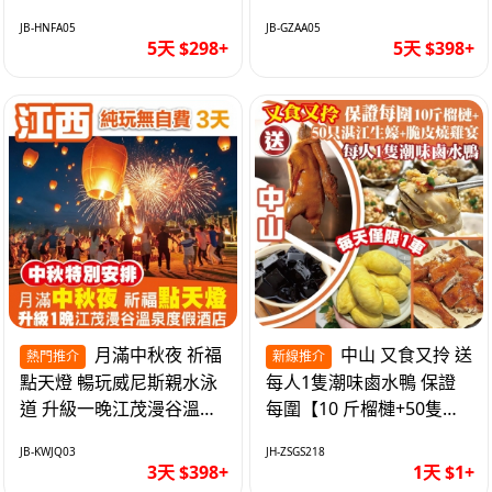
遊網紅打卡地西直街 純玩
邂逅身心舒緩 純玩巴士5
JB-HNFA05
JB-GZAA05
巴士5天
天
5天 $298+
5天 $398+
月滿中秋夜 祈福
中山 又食又拎 送
熱門推介
新線推介
點天燈 暢玩威尼斯親水泳
每人1隻潮味鹵水鴨 保證
道 升級一晚江茂漫谷溫泉
每圍【10 斤榴槤+50隻湛
度假酒店獨立泡池露臺房
江生蠔+脆皮燒雞宴】抵玩
JB-KWJQ03
JH-ZSGS218
純玩3天
1天
3天 $398+
1天 $1+