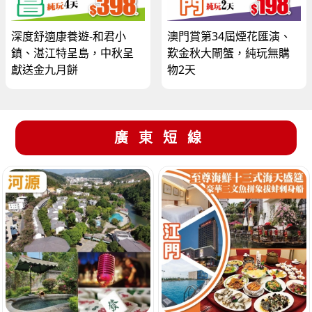
深度舒適康養遊-和君小
澳門賞第34屆煙花匯演、
鎮、湛江特呈島，中秋呈
歎金秋大閘蟹，純玩無購
獻送金九月餅
物2天
廣東短線