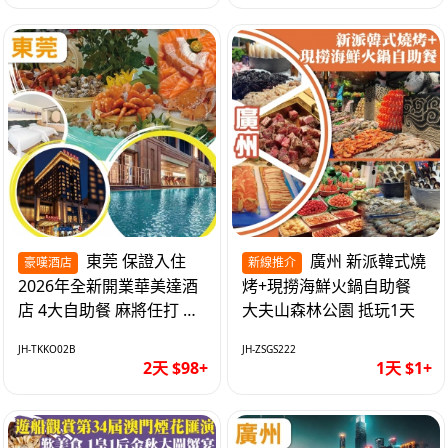
東莞 保證入住
廣州 新派韓式燒
豪嘆酒店
新線推介
2026年全新開業華美達酒
烤+現撈海鮮火鍋自助餐
店 4大自助餐 麻將任打 抵
大夫山森林公園 抵玩1天
玩2天
JH-TKKO02B
JH-ZSGS222
2天 $98+
1天 $1+