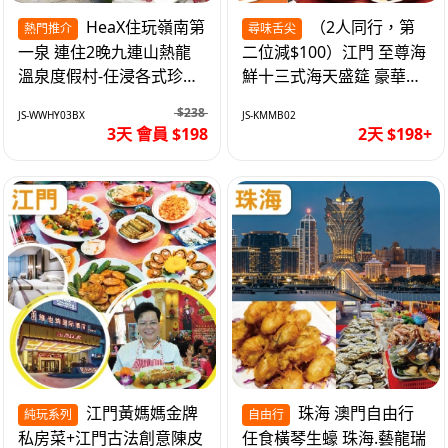
HeaX住玩嶺南第
（2人同行，第
熱門推介
尋味舌尖
一泉 連住2晚九連山熱龍
二位減$100）江門 至尊海
溫泉度假村-任浸各式珍稀
鮮十三式海天盛筵 豪華三
含氡溫泉 純玩3天
文魚拼象拔蚌刺身船 純玩
$238
JS-WWHY03BX
JS-KMMB02
2天
3天 會員 $198
2天 $198+
江門黃媽媽金牌
珠海 澳門自由行
純玩系列
自由行
私房菜+江門古法創意陳皮
任食橫琴生蠔 珠海.藝龍瑞