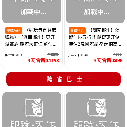
（純玩無自費無
【湖南郴州】漫
高鐵精選
高鐵精選
購物）【湖南郴州】東江
遊仙境五指峰 船遊東江湖
湖賞霧 船遊大東江 蘇仙嶺
連住2晚國際品牌 超值高
夜遊裕後街 高鐵3天
鐵3天
$1298
$798
JL-WNOK03X
JL-WNQO03AX
3天 會員 $1198
3天 會員 $498
跨省巴士