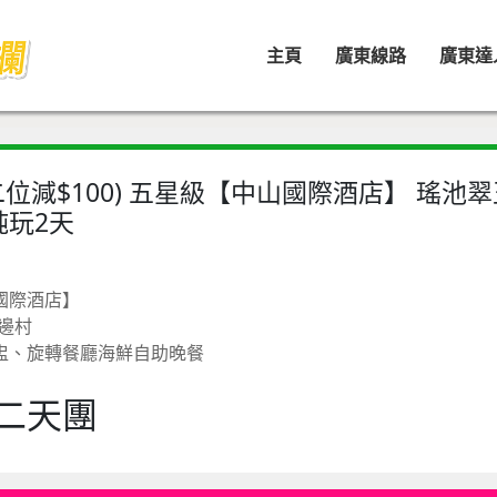
主頁
廣東線路
廣東達
二位減$100) 五星級【中山國際酒店】 瑤池
純玩2天
國際酒店】
邊村
盅、旋轉餐廳海鮮自助晚餐
二天團