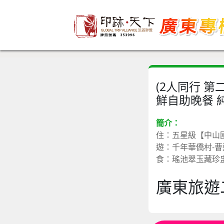
(2人同行 第
鮮自助晚餐 
簡介：
住：五星級【中山
遊：千年華僑村-曹
食：瑤池翠玉藏珍
廣東旅遊