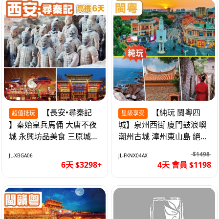
【長安•尋秦記
【純玩 閩粵四
超值抵玩
星級享受
】秦始皇兵馬俑 大唐不夜
城】泉州西街 廈門鼓浪嶼
城 永興坊品美食 三原城隍
潮州古城 漳州東山島 絕無
廟 西安高鐵6天
自費 福建動車4天
$1498
JL-XBGA06
JL-FKNX04AX
6天 $3298+
4天 會員 $1198