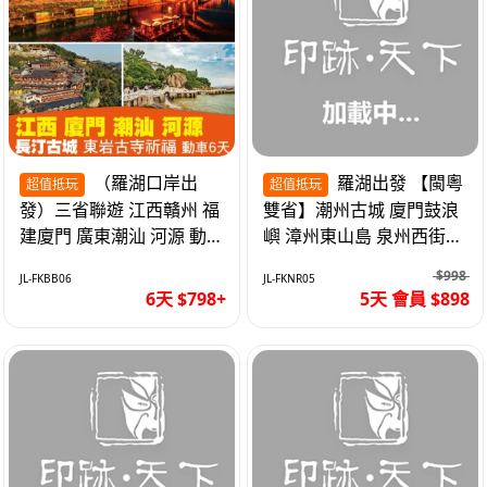
（羅湖口岸出
羅湖出發 【閩粵
超值抵玩
超值抵玩
發）三省聯遊 江西贛州 福
雙省】潮州古城 廈門鼓浪
建廈門 廣東潮汕 河源 動車
嶼 漳州東山島 泉州西街
超值6天
《位上.石斛肉汁燉鮑魚》
$998
JL-FKBB06
JL-FKNR05
超值抵玩5天
6天 $798+
5天 會員 $898