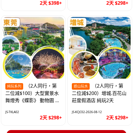
2天 $398+
2天 $298+
（2人同行，第
（2人同行，第
純玩系列
遊山玩水
二位減$100）大型實景水
二位減$200）增城.百花山
舞燈秀《蝶影》 動物園 水
莊度假酒店 純玩2天
上樂園 入住隱賢山莊酒店
JS-TKLA02
JS-KCJC02-2026-08-12
純玩2天
2天 $298+
2天 $298+