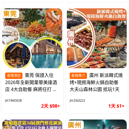
東莞 保證入住
廣州 新派韓式燒
豪嘆酒店
新線推介
2026年全新開業華美達酒
烤+現撈海鮮火鍋自助餐
店 4大自助餐 麻將任打 抵
大夫山森林公園 抵玩1天
玩2天
JH-TKKO02B
JH-ZSGS222
2天 $98+
1天 $1+