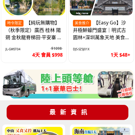
【純玩無購物】
【Easy Go】沙
時令限定
美食推介
（秋季限定）廣西 桂林 陽
井極鮮蠔門盛宴｜明式古
朔 金秋龍脊梯田·平安寨 城
園林+深圳萬象天地 美食
徽象鼻山 網紅富里橋 動車
純玩1天
$1098
JL-GWST04
DJS-SZSJ01X
4天
4天 會員 $998
1天 $48+
最新資訊