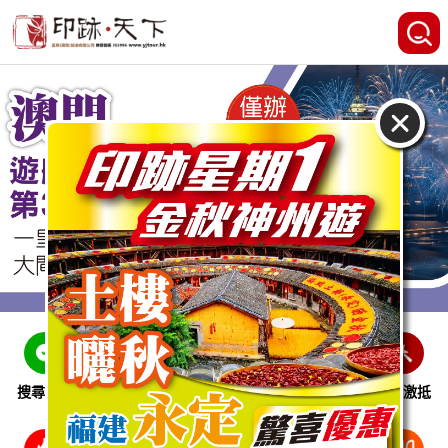
搜尋線路
跨省巴士
即時特惠
休閒娛樂
會員激抵