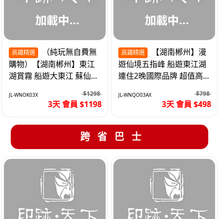
（純玩無自費無
【湖南郴州】漫
高鐵精選
高鐵精選
購物）【湖南郴州】東江
遊仙境五指峰 船遊東江湖
湖賞霧 船遊大東江 蘇仙嶺
連住2晚國際品牌 超值高
夜遊裕後街 高鐵3天
鐵3天
$1298
$798
JL-WNOK03X
JL-WNQO03AX
3天 會員 $1198
3天 會員 $498
跨省巴士