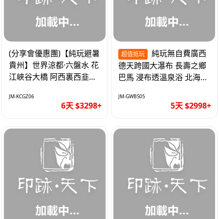
(分享會優惠團)【純玩避暑
純玩無自費廣西
超值抵玩
貴州】世界涼都·六盤水 花
德天跨國大瀑布 長壽之鄉
江峽谷大橋 阿西裏西韭菜
巴馬 浸布透溫泉浴 北海銀
坪 烏江寨 豪華雙飛6天
灘 巴士5天
JM-KCGZ06
JM-GWBS05
6天 $3298+
5天 $2998+