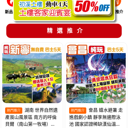
新品推介
季節限定
溫泉養生
買一送一
美食推介
精選推介
湖南 世界自然遺
會昌 嬉水避暑 走
熱門推介
熱門推介
產崀山風景區 南方的呼倫
進戲劇小鎮 靜享無邊際泳
貝爾（南山第一牧場）夜
池 國家認證稀缺漢仙溫泉