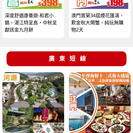
深度舒適康養遊-和君小
澳門賞第34屆煙花匯演、
鎮、湛江特呈島，中秋呈
歎金秋大閘蟹，純玩無購
獻送金九月餅
物2天
廣東短線