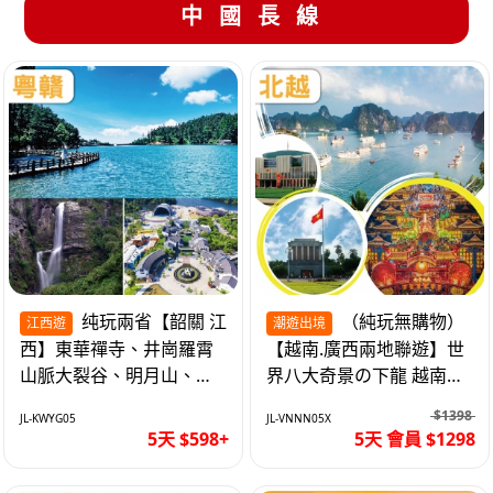
中國長線
纯玩兩省【韶關 江
（純玩無購物）
江西遊
潮遊出境
西】東華禪寺、井崗羅霄
【越南.廣西兩地聯遊】世
山脈大裂谷、明月山、仙
界八大奇景の下龍 越南首
女湖、巴士5天
都の河內 打卡南寧之夜 動
$1398
JL-KWYG05
JL-VNNN05X
車5天
5天 $598+
5天 會員 $1298