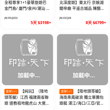
全程尊享1+1豪華旅遊巴
北深度遊】東太行 京娘湖
金門島/ 廈門/泉州/潮汕 無
關帝廟 平遥古城品 陳醋咖
自費 精品豪華團巴士5天
啡 太原直航8天
JM-FKUJ05X
JM-XXCJ08
5天 $3198+
8天 $6799+
【純玩】（陸地
【陸地頭等艙】
豪華1+1
豪華1+1
頭等艙）江西 福建兩省聯
海南乘風破浪 獨立單團包
遊 道教祖地龍虎山 大覺山
遊艇 湛江/海口/三亞/官塘/
夜遊汀州古城 1+1豪華巴
1+1巴士+豪華遊艇巡航6