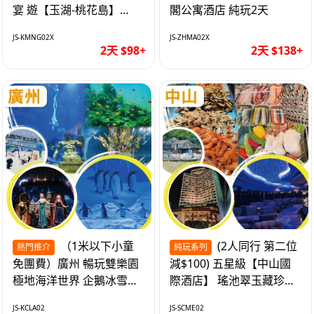
宴 遊【玉湖-桃花島】
閣公寓酒店 純玩2天
【中嘉維也納國際酒店】
JS-KMNG02X
JS-ZHMA02X
純玩2天
2天 $98+
2天 $138+
（1米以下小童
(2人同行 第二位
熱門推介
純玩系列
免團費）廣州 暢玩雙樂園
減$100) 五星級【中山國
極地海洋世界 企鵝冰雪世
際酒店】 瑤池翠玉藏珍盅
界 純玩2天
海鮮自助晚餐 純玩2天
JS-KCLA02
JS-SCME02