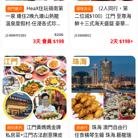
HeaX住玩嶺南第
（2人同行，第
熱門推介
尋味舌尖
一泉 連住2晚九連山熱龍
二位減$100）江門 至尊海
溫泉度假村-任浸各式珍稀
鮮十三式海天盛筵 豪華三
含氡溫泉 純玩3天
文魚拼象拔蚌刺身船 純玩
$238
JS-WWHY03BX
JS-KMMB02
2天
3天 會員 $198
2天 $198+
江門黃媽媽金牌
珠海 澳門自由行
純玩系列
自由行
私房菜+江門古法創意陳皮
任食橫琴生蠔 珠海.藝龍瑞