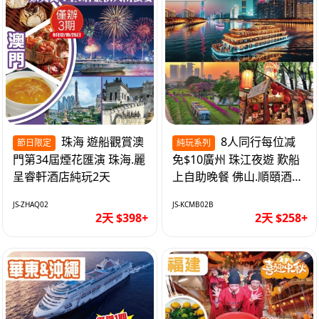
珠海 遊船觀賞澳
8人同行每位减
節日限定
純玩系列
門第34屆煙花匯演 珠海.麗
免$10廣州 珠江夜遊 歎船
呈睿軒酒店純玩2天
上自助晚餐 佛山.順頤酒店
純玩2天
JS-ZHAQ02
JS-KCMB02B
2天 $398+
2天 $258+