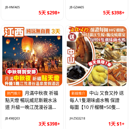
遊網紅打卡地西直街 純玩
邂逅身心舒緩 純玩巴士5
JB-HNFA05
JB-GZAA05
巴士5天
天
5天 $298+
5天 $398+
月滿中秋夜 祈福
中山 又食又拎 送
熱門推介
新線推介
點天燈 暢玩威尼斯親水泳
每人1隻潮味鹵水鴨 保證
道 升級一晚江茂漫谷溫泉
每圍【10 斤榴槤+50隻湛
度假酒店獨立泡池露臺房
江生蠔+脆皮燒雞宴】抵玩
JB-KWJQ03
JH-ZSGS218
純玩3天
1天
3天 $398+
1天 $1+