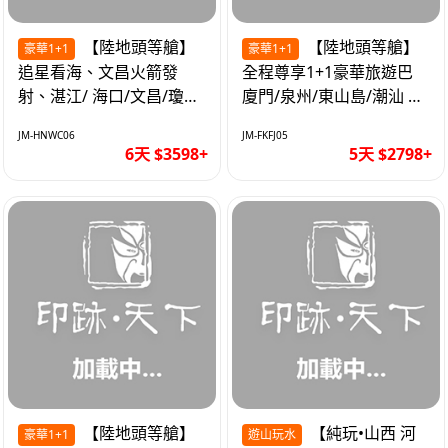
【陸地頭等艙】
【陸地頭等艙】
豪華1+1
豪華1+1
追星看海、文昌火箭發
全程尊享1+1豪華旅遊巴
射、湛江/ 海口/文昌/瓊海/
廈門/泉州/東山島/潮汕 精
三亞/ 航太科技和海島度假
品豪華團5天
JM-HNWC06
JM-FKFJ05
優質6天
6天 $3598+
5天 $2798+
【陸地頭等艙】
【純玩•山西 河
豪華1+1
遊山玩水