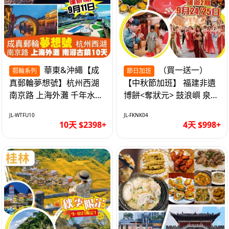
華東&沖繩【成
（買一送一）
郵輪系列
節日加班
真郵輪夢想號】杭州西湖
【中秋節加班】 福建非遺
南京路 上海外灘 千年水鄉
博餅<奪狀元> 鼓浪嶼 泉州
南潯古鎮 暢遊華東4市 無
西街 品龍蝦鮑魚海鮮宴 動
JL-WTFU10
JL-FKNK04
自費10天
車超值4天
10天 $2398+
4天 $998+