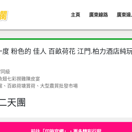
主頁
廣東線路
廣東達
一度 粉色的 佳人 百畝荷花 江門.柏力酒店純
/同級
魚翅七彩撈雞陳皮宴
館、百畝荷塘賞荷、大型農貿批發市場
二天團
前往「印跡官網」，更多精彩行程