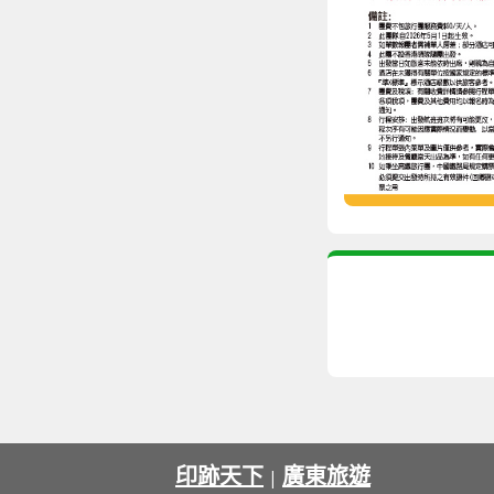
印跡天下
廣東旅遊
|