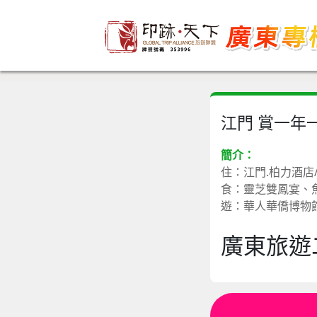
江門 賞一年
簡介：
住：江門.柏力酒店
食：靈芝雙鳳宴、
遊：華人華僑博物
廣東旅遊