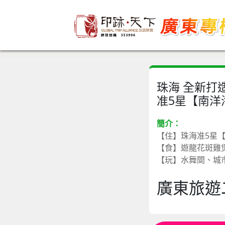
珠海 全新打
准5星【南洋
簡介：
【住】珠海准5星
【食】遊龍花斑雞
【玩】水舞間、城
廣東旅遊