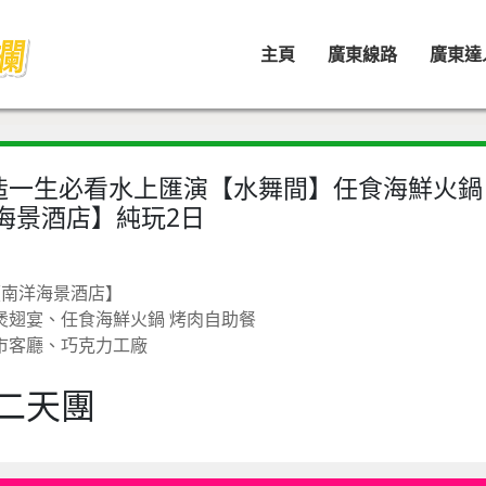
主頁
廣東線路
廣東達
造一生必看水上匯演【水舞間】任食海鮮火鍋
海景酒店】純玩2日
【南洋海景酒店】
煲翅宴、任食海鮮火鍋 烤肉自助餐
市客廳、巧克力工廠
二天團