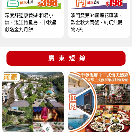
深度舒適康養遊-和君小
澳門賞第34屆煙花匯演、
鎮、湛江特呈島，中秋呈
歎金秋大閘蟹，純玩無購
獻送金九月餅
物2天
廣東短線