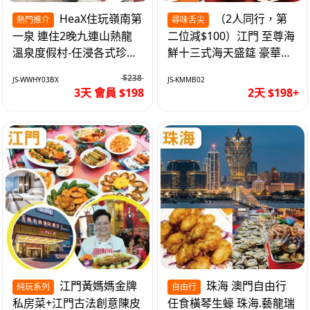
HeaX住玩嶺南第
（2人同行，第
熱門推介
尋味舌尖
一泉 連住2晚九連山熱龍
二位減$100）江門 至尊海
溫泉度假村-任浸各式珍稀
鮮十三式海天盛筵 豪華三
含氡溫泉 純玩3天
文魚拼象拔蚌刺身船 純玩
$238
JS-WWHY03BX
JS-KMMB02
2天
3天 會員 $198
2天 $198+
江門黃媽媽金牌
珠海 澳門自由行
純玩系列
自由行
私房菜+江門古法創意陳皮
任食橫琴生蠔 珠海.藝龍瑞