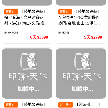
【陸地頭等艙】
【陸地頭等艙】
豪華1+1
豪華1+1
追星看海、文昌火箭發
全程尊享1+1豪華旅遊巴
射、湛江/ 海口/文昌/瓊海/
廈門/泉州/東山島/潮汕 精
三亞/ 航太科技和海島度假
品豪華團5天
JM-HNWC06
JM-FKFJ05
優質6天
6天 $3598+
5天 $2798+
【陸地頭等艙】
【純玩•山西 河
豪華1+1
遊山玩水