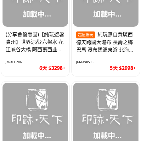
(分享會優惠團)【純玩避暑
純玩無自費廣西
超值抵玩
貴州】世界涼都·六盤水 花
德天跨國大瀑布 長壽之鄉
江峽谷大橋 阿西裏西韭菜
巴馬 浸布透溫泉浴 北海銀
坪 烏江寨 豪華雙飛6天
灘 巴士5天
JM-KCGZ06
JM-GWBS05
6天 $3298+
5天 $2998+