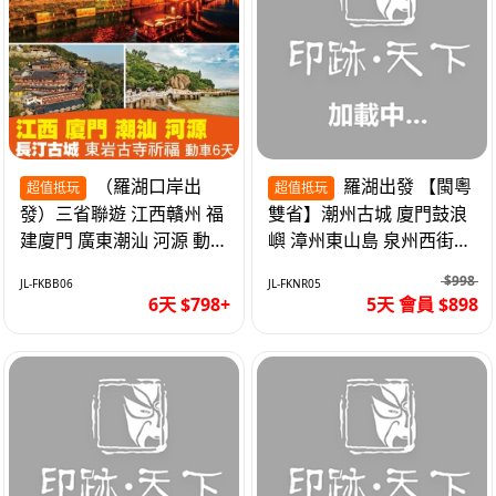
（羅湖口岸出
羅湖出發 【閩粵
超值抵玩
超值抵玩
發）三省聯遊 江西贛州 福
雙省】潮州古城 廈門鼓浪
建廈門 廣東潮汕 河源 動車
嶼 漳州東山島 泉州西街
超值6天
《位上.石斛肉汁燉鮑魚》
$998
JL-FKBB06
JL-FKNR05
超值抵玩5天
6天 $798+
5天 會員 $898