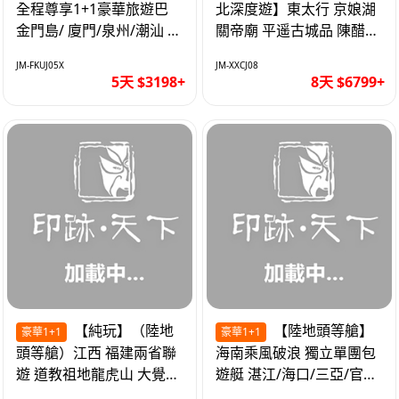
全程尊享1+1豪華旅遊巴
北深度遊】東太行 京娘湖
金門島/ 廈門/泉州/潮汕 無
關帝廟 平遥古城品 陳醋咖
自費 精品豪華團巴士5天
啡 太原直航8天
JM-FKUJ05X
JM-XXCJ08
5天 $3198+
8天 $6799+
【純玩】（陸地
【陸地頭等艙】
豪華1+1
豪華1+1
頭等艙）江西 福建兩省聯
海南乘風破浪 獨立單團包
遊 道教祖地龍虎山 大覺山
遊艇 湛江/海口/三亞/官塘/
夜遊汀州古城 1+1豪華巴
1+1巴士+豪華遊艇巡航6