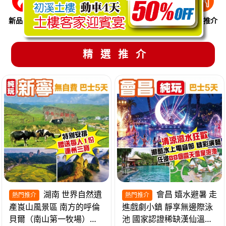
新品推介
季節限定
溫泉養生
買一送一
美食推介
精選推介
湖南 世界自然遺
會昌 嬉水避暑 走
熱門推介
熱門推介
產崀山風景區 南方的呼倫
進戲劇小鎮 靜享無邊際泳
貝爾（南山第一牧場）夜
池 國家認證稀缺漢仙溫泉