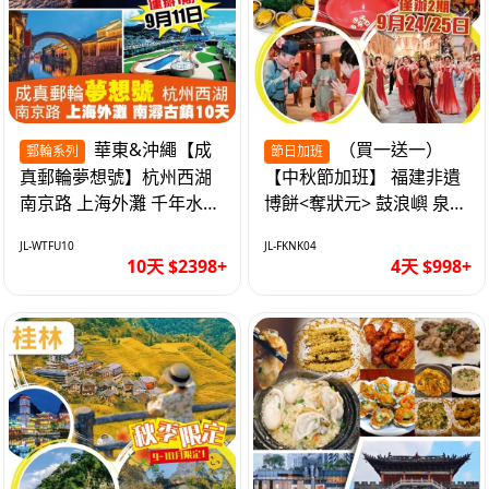
華東&沖繩【成
（買一送一）
郵輪系列
節日加班
真郵輪夢想號】杭州西湖
【中秋節加班】 福建非遺
南京路 上海外灘 千年水鄉
博餅<奪狀元> 鼓浪嶼 泉州
南潯古鎮 暢遊華東4市 無
西街 品龍蝦鮑魚海鮮宴 動
JL-WTFU10
JL-FKNK04
自費10天
車超值4天
10天 $2398+
4天 $998+