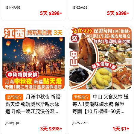
遊網紅打卡地西直街 純玩
邂逅身心舒緩 純玩巴士5
JB-HNFA05
JB-GZAA05
巴士5天
天
5天 $298+
5天 $398+
月滿中秋夜 祈福
中山 又食又拎 送
熱門推介
新線推介
點天燈 暢玩威尼斯親水泳
每人1隻潮味鹵水鴨 保證
道 升級一晚江茂漫谷溫泉
每圍【10 斤榴槤+50隻湛
度假酒店獨立泡池露臺房
江生蠔+脆皮燒雞宴】抵玩
JB-KWJQ03
JH-ZSGS218
純玩3天
1天
3天 $398+
1天 $1+