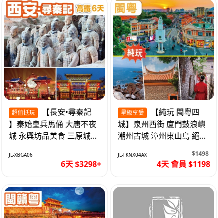
【長安•尋秦記
【純玩 閩粵四
超值抵玩
星級享受
】秦始皇兵馬俑 大唐不夜
城】泉州西街 廈門鼓浪嶼
城 永興坊品美食 三原城隍
潮州古城 漳州東山島 絕無
廟 西安高鐵6天
自費 福建動車4天
$1498
JL-XBGA06
JL-FKNX04AX
6天 $3298+
4天 會員 $1198