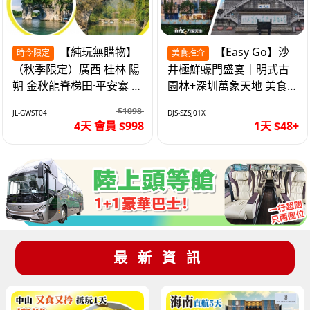
【純玩無購物】
【Easy Go】沙
時令限定
美食推介
（秋季限定）廣西 桂林 陽
井極鮮蠔門盛宴｜明式古
朔 金秋龍脊梯田·平安寨 城
園林+深圳萬象天地 美食
徽象鼻山 網紅富里橋 動車
純玩1天
$1098
JL-GWST04
DJS-SZSJ01X
4天
4天 會員 $998
1天 $48+
最新資訊