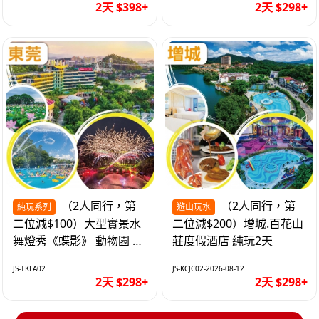
2天 $398+
2天 $298+
（2人同行，第
（2人同行，第
純玩系列
遊山玩水
二位減$100）大型實景水
二位減$200）增城.百花山
舞燈秀《蝶影》 動物園 水
莊度假酒店 純玩2天
上樂園 入住隱賢山莊酒店
JS-TKLA02
JS-KCJC02-2026-08-12
純玩2天
2天 $298+
2天 $298+