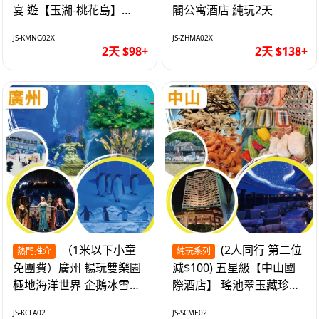
宴 遊【玉湖-桃花島】
閣公寓酒店 純玩2天
【中嘉維也納國際酒店】
JS-KMNG02X
JS-ZHMA02X
純玩2天
2天 $98+
2天 $138+
（1米以下小童
(2人同行 第二位
熱門推介
純玩系列
免團費）廣州 暢玩雙樂園
減$100) 五星級【中山國
極地海洋世界 企鵝冰雪世
際酒店】 瑤池翠玉藏珍盅
界 純玩2天
海鮮自助晚餐 純玩2天
JS-KCLA02
JS-SCME02