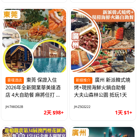
東莞 保證入住
廣州 新派韓式燒
豪嘆酒店
新線推介
2026年全新開業華美達酒
烤+現撈海鮮火鍋自助餐
店 4大自助餐 麻將任打 抵
大夫山森林公園 抵玩1天
玩2天
JH-TKKO02B
JH-ZSGS222
2天 $98+
1天 $1+