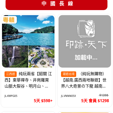
中國長線
纯玩兩省【韶關 江
（純玩無購物）
江西遊
潮遊出境
西】東華禪寺、井崗羅霄
【越南.廣西兩地聯遊】世
山脈大裂谷、明月山、仙
界八大奇景の下龍 越南首
女湖、巴士5天
都の河內 打卡南寧之夜 動
$1398
JL-KWYG05
JL-VNNN05X
車5天
5天 $598+
5天 會員 $1298