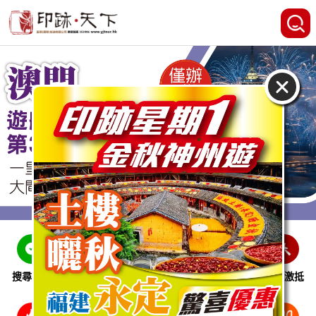
搜尋線路
跨省巴士
即時特惠
休閒娛樂
會員激抵