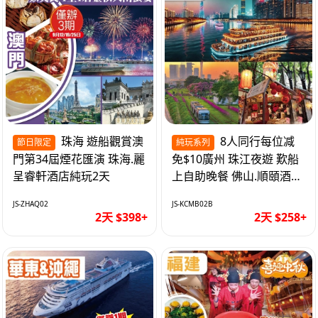
珠海 遊船觀賞澳
8人同行每位减
節日限定
純玩系列
門第34屆煙花匯演 珠海.麗
免$10廣州 珠江夜遊 歎船
呈睿軒酒店純玩2天
上自助晚餐 佛山.順頤酒店
純玩2天
JS-ZHAQ02
JS-KCMB02B
2天 $398+
2天 $258+