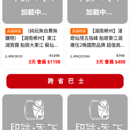
（純玩無自費無
【湖南郴州】漫
高鐵精選
高鐵精選
購物）【湖南郴州】東江
遊仙境五指峰 船遊東江湖
湖賞霧 船遊大東江 蘇仙嶺
連住2晚國際品牌 超值高
夜遊裕後街 高鐵3天
鐵3天
$1298
$798
JL-WNOK03X
JL-WNQO03AX
3天 會員 $1198
3天 會員 $498
跨省巴士