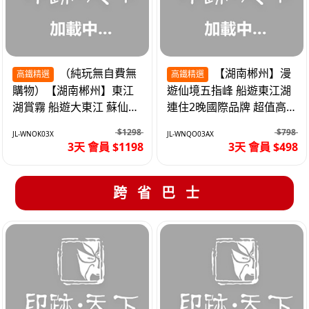
（純玩無自費無
【湖南郴州】漫
高鐵精選
高鐵精選
購物）【湖南郴州】東江
遊仙境五指峰 船遊東江湖
湖賞霧 船遊大東江 蘇仙嶺
連住2晚國際品牌 超值高
夜遊裕後街 高鐵3天
鐵3天
$1298
$798
JL-WNOK03X
JL-WNQO03AX
3天 會員 $1198
3天 會員 $498
跨省巴士