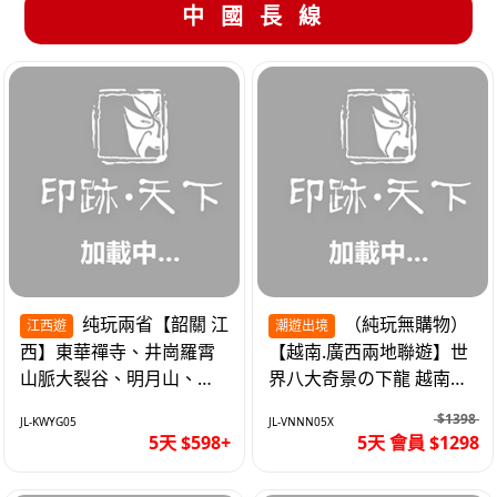
中國長線
纯玩兩省【韶關 江
（純玩無購物）
江西遊
潮遊出境
西】東華禪寺、井崗羅霄
【越南.廣西兩地聯遊】世
山脈大裂谷、明月山、仙
界八大奇景の下龍 越南首
女湖、巴士5天
都の河內 打卡南寧之夜 動
$1398
JL-KWYG05
JL-VNNN05X
車5天
5天 $598+
5天 會員 $1298