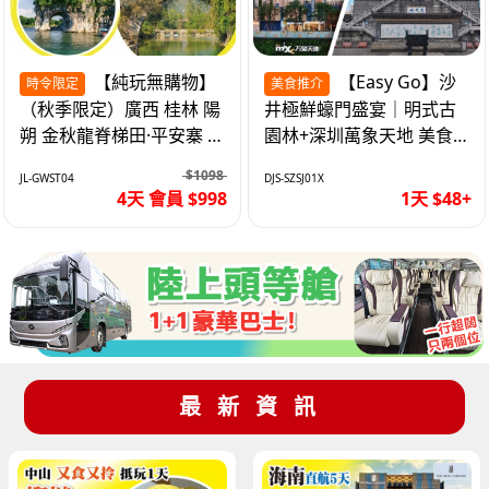
【純玩無購物】
【Easy Go】沙
時令限定
美食推介
（秋季限定）廣西 桂林 陽
井極鮮蠔門盛宴｜明式古
朔 金秋龍脊梯田·平安寨 城
園林+深圳萬象天地 美食
徽象鼻山 網紅富里橋 動車
純玩1天
$1098
JL-GWST04
DJS-SZSJ01X
4天
4天 會員 $998
1天 $48+
最新資訊