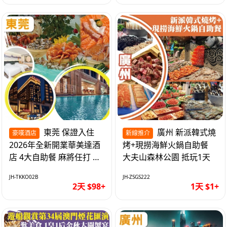
東莞 保證入住
廣州 新派韓式燒
豪嘆酒店
新線推介
2026年全新開業華美達酒
烤+現撈海鮮火鍋自助餐
店 4大自助餐 麻將任打 抵
大夫山森林公園 抵玩1天
玩2天
JH-TKKO02B
JH-ZSGS222
2天 $98+
1天 $1+