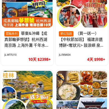
華東&沖繩【成
（買一送一）
郵輪系列
節日加班
真郵輪夢想號】杭州西湖
【中秋節加班】 福建非遺
南京路 上海外灘 千年水鄉
博餅<奪狀元> 鼓浪嶼 泉州
南潯古鎮 暢遊華東4市 無
西街 品龍蝦鮑魚海鮮宴 動
JL-WTFU10
JL-FKNK04
自費10天
車超值4天
10天 $2398+
4天 $998+