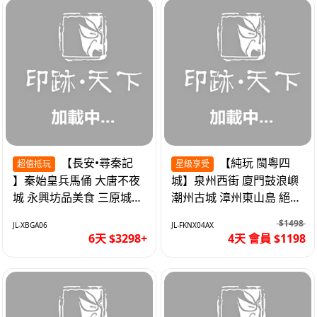
【長安•尋秦記
【純玩 閩粵四
超值抵玩
星級享受
】秦始皇兵馬俑 大唐不夜
城】泉州西街 廈門鼓浪嶼
城 永興坊品美食 三原城隍
潮州古城 漳州東山島 絕無
廟 西安高鐵6天
自費 福建動車4天
$1498
JL-XBGA06
JL-FKNX04AX
6天 $3298+
4天 會員 $1198