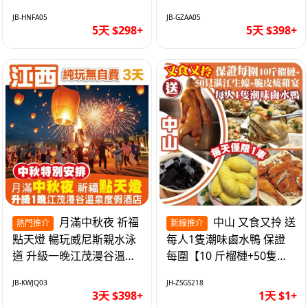
遊網紅打卡地西直街 純玩
邂逅身心舒緩 純玩巴士5
JB-HNFA05
JB-GZAA05
巴士5天
天
5天 $298+
5天 $398+
月滿中秋夜 祈福
中山 又食又拎 送
熱門推介
新線推介
點天燈 暢玩威尼斯親水泳
每人1隻潮味鹵水鴨 保證
道 升級一晚江茂漫谷溫泉
每圍【10 斤榴槤+50隻湛
度假酒店獨立泡池露臺房
江生蠔+脆皮燒雞宴】抵玩
JB-KWJQ03
JH-ZSGS218
純玩3天
1天
3天 $398+
1天 $1+