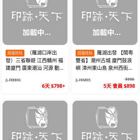
（羅湖口岸出
羅湖出發 【閩粵
超值抵玩
超值抵玩
發）三省聯遊 江西贛州 福
雙省】潮州古城 廈門鼓浪
建廈門 廣東潮汕 河源 動車
嶼 漳州東山島 泉州西街
超值6天
《位上.石斛肉汁燉鮑魚》
$998
JL-FKBB06
JL-FKNR05
超值抵玩5天
6天 $798+
5天 會員 $898