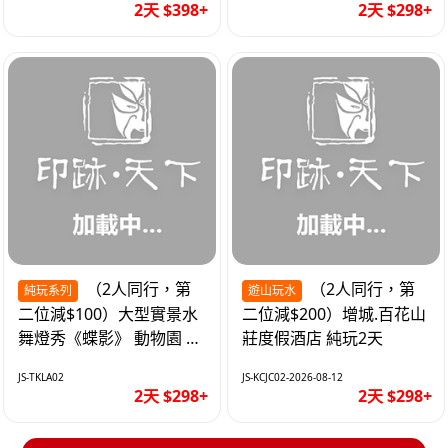
2天 $398+
2天 $298+
（2人同行，第
（2人同行，第
純玩系列
遊山玩水
二位減$100）大型實景水
二位減$200）增城.百花山
舞燈秀《蝶影》 動物園 水
莊度假酒店 純玩2天
上樂園 入住隱賢山莊酒店
JS-TKLA02
JS-KCJC02-2026-08-12
純玩2天
2天 $298+
2天 $298+