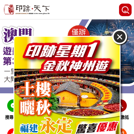
搜尋線路
跨省巴士
即時特惠
休閒娛樂
會員激抵