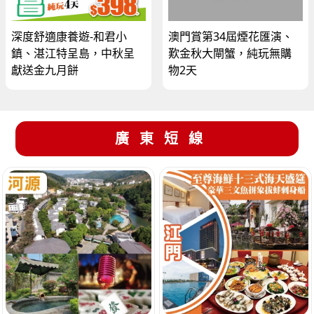
深度舒適康養遊-和君小
澳門賞第34屆煙花匯演、
鎮、湛江特呈島，中秋呈
歎金秋大閘蟹，純玩無購
獻送金九月餅
物2天
廣東短線