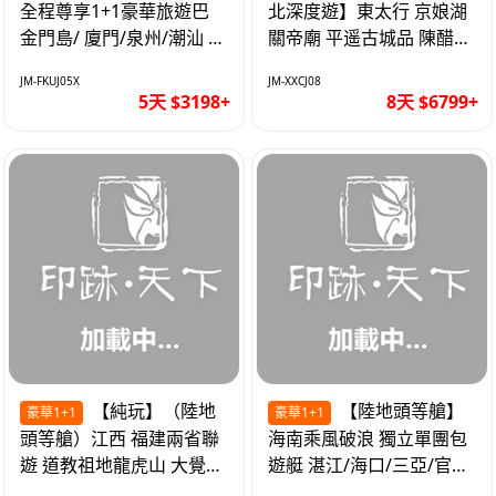
全程尊享1+1豪華旅遊巴
北深度遊】東太行 京娘湖
金門島/ 廈門/泉州/潮汕 無
關帝廟 平遥古城品 陳醋咖
自費 精品豪華團巴士5天
啡 太原直航8天
JM-FKUJ05X
JM-XXCJ08
5天 $3198+
8天 $6799+
【純玩】（陸地
【陸地頭等艙】
豪華1+1
豪華1+1
頭等艙）江西 福建兩省聯
海南乘風破浪 獨立單團包
遊 道教祖地龍虎山 大覺山
遊艇 湛江/海口/三亞/官塘/
夜遊汀州古城 1+1豪華巴
1+1巴士+豪華遊艇巡航6