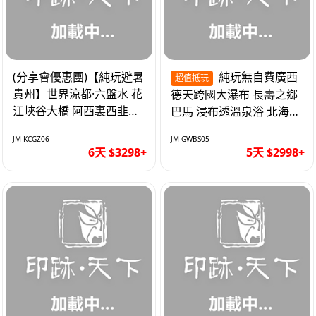
(分享會優惠團)【純玩避暑
純玩無自費廣西
超值抵玩
貴州】世界涼都·六盤水 花
德天跨國大瀑布 長壽之鄉
江峽谷大橋 阿西裏西韭菜
巴馬 浸布透溫泉浴 北海銀
坪 烏江寨 豪華雙飛6天
灘 巴士5天
JM-KCGZ06
JM-GWBS05
6天 $3298+
5天 $2998+