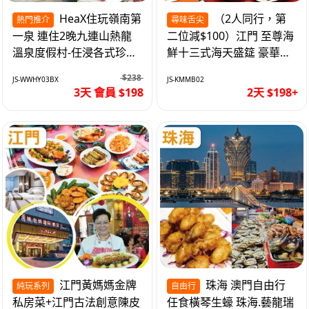
HeaX住玩嶺南第
（2人同行，第
熱門推介
尋味舌尖
一泉 連住2晚九連山熱龍
二位減$100）江門 至尊海
溫泉度假村-任浸各式珍稀
鮮十三式海天盛筵 豪華三
含氡溫泉 純玩3天
文魚拼象拔蚌刺身船 純玩
$238
JS-WWHY03BX
JS-KMMB02
2天
3天 會員 $198
2天 $198+
江門黃媽媽金牌
珠海 澳門自由行
純玩系列
自由行
私房菜+江門古法創意陳皮
任食橫琴生蠔 珠海.藝龍瑞