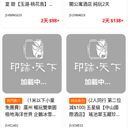
宴 遊【玉湖-桃花島】
閣公寓酒店 純玩2天
【中嘉維也納國際酒店】
JS-KMNG02X
JS-ZHMA02X
純玩2天
2天 $98+
2天 $138+
（1米以下小童
(2人同行 第二位
熱門推介
純玩系列
免團費）廣州 暢玩雙樂園
減$100) 五星級【中山國
極地海洋世界 企鵝冰雪世
際酒店】 瑤池翠玉藏珍盅
界 純玩2天
海鮮自助晚餐 純玩2天
JS-KCLA02
JS-SCME02