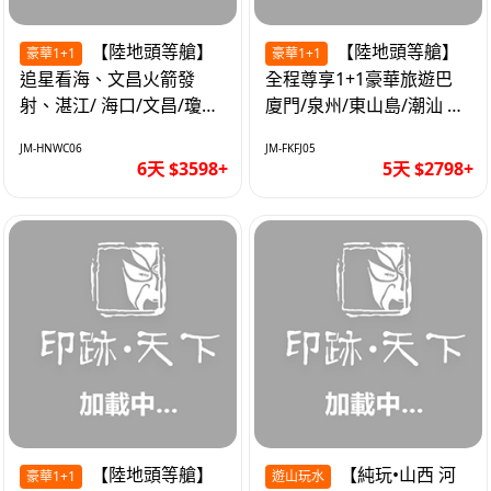
【陸地頭等艙】
【陸地頭等艙】
豪華1+1
豪華1+1
追星看海、文昌火箭發
全程尊享1+1豪華旅遊巴
射、湛江/ 海口/文昌/瓊海/
廈門/泉州/東山島/潮汕 精
三亞/ 航太科技和海島度假
品豪華團5天
JM-HNWC06
JM-FKFJ05
優質6天
6天 $3598+
5天 $2798+
【陸地頭等艙】
【純玩•山西 河
豪華1+1
遊山玩水