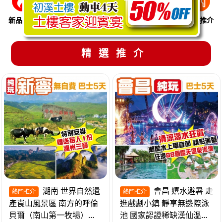
新品推介
季節限定
溫泉養生
買一送一
美食推介
精選推介
湖南 世界自然遺
會昌 嬉水避暑 走
熱門推介
熱門推介
產崀山風景區 南方的呼倫
進戲劇小鎮 靜享無邊際泳
貝爾（南山第一牧場）夜
池 國家認證稀缺漢仙溫泉