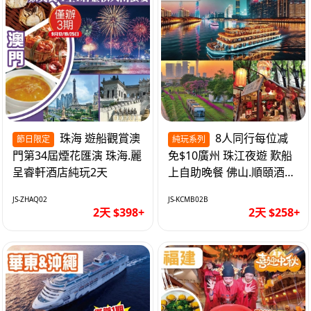
珠海 遊船觀賞澳
8人同行每位减
節日限定
純玩系列
門第34屆煙花匯演 珠海.麗
免$10廣州 珠江夜遊 歎船
呈睿軒酒店純玩2天
上自助晚餐 佛山.順頤酒店
純玩2天
JS-ZHAQ02
JS-KCMB02B
2天 $398+
2天 $258+