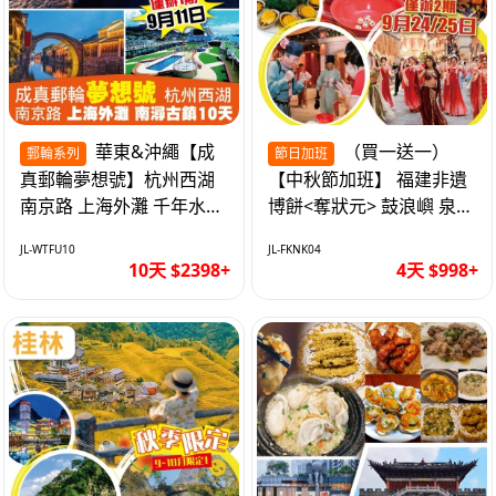
華東&沖繩【成
（買一送一）
郵輪系列
節日加班
真郵輪夢想號】杭州西湖
【中秋節加班】 福建非遺
南京路 上海外灘 千年水鄉
博餅<奪狀元> 鼓浪嶼 泉州
南潯古鎮 暢遊華東4市 無
西街 品龍蝦鮑魚海鮮宴 動
JL-WTFU10
JL-FKNK04
自費10天
車超值4天
10天 $2398+
4天 $998+