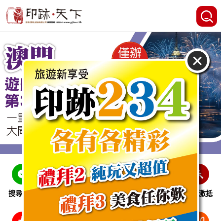
搜尋線路
跨省巴士
即時特惠
休閒娛樂
會員激抵