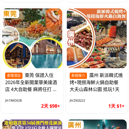
東莞 保證入住
廣州 新派韓式燒
豪嘆酒店
新線推介
2026年全新開業華美達酒
烤+現撈海鮮火鍋自助餐
店 4大自助餐 麻將任打 抵
大夫山森林公園 抵玩1天
玩2天
JH-TKKO02B
JH-ZSGS222
2天 $98+
1天 $1+