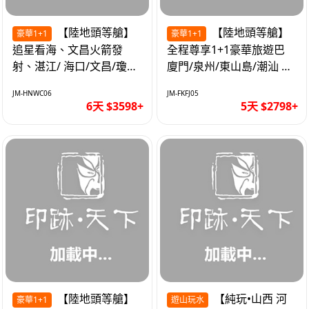
【陸地頭等艙】
【陸地頭等艙】
豪華1+1
豪華1+1
追星看海、文昌火箭發
全程尊享1+1豪華旅遊巴
射、湛江/ 海口/文昌/瓊海/
廈門/泉州/東山島/潮汕 精
三亞/ 航太科技和海島度假
品豪華團5天
JM-HNWC06
JM-FKFJ05
優質6天
6天 $3598+
5天 $2798+
【陸地頭等艙】
【純玩•山西 河
豪華1+1
遊山玩水