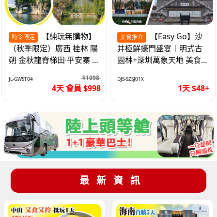
【純玩無購物】
【Easy Go】沙
時令限定
美食推介
（秋季限定）廣西 桂林 陽
井極鮮蠔門盛宴｜明式古
朔 金秋龍脊梯田·平安寨 城
園林+深圳萬象天地 美食
徽象鼻山 網紅富里橋 動車
純玩1天
$1098
JL-GWST04
DJS-SZSJ01X
4天
4天 會員 $998
1天 $48+
最新資訊