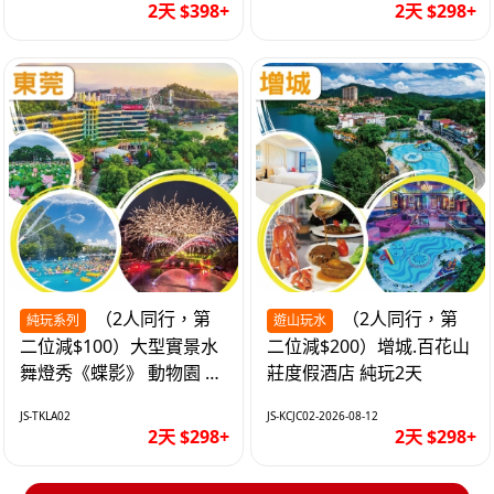
2天 $398+
2天 $298+
（2人同行，第
（2人同行，第
純玩系列
遊山玩水
二位減$100）大型實景水
二位減$200）增城.百花山
舞燈秀《蝶影》 動物園 水
莊度假酒店 純玩2天
上樂園 入住隱賢山莊酒店
JS-TKLA02
JS-KCJC02-2026-08-12
純玩2天
2天 $298+
2天 $298+