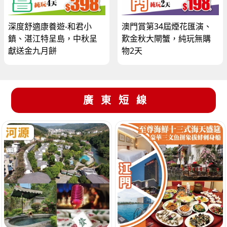
深度舒適康養遊-和君小
澳門賞第34屆煙花匯演、
鎮、湛江特呈島，中秋呈
歎金秋大閘蟹，純玩無購
獻送金九月餅
物2天
廣東短線