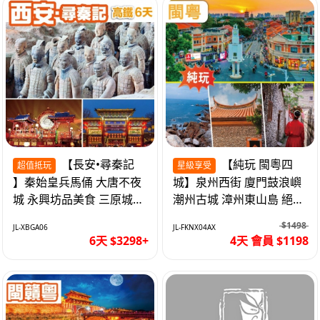
【長安•尋秦記
【純玩 閩粵四
超值抵玩
星級享受
】秦始皇兵馬俑 大唐不夜
城】泉州西街 廈門鼓浪嶼
城 永興坊品美食 三原城隍
潮州古城 漳州東山島 絕無
廟 西安高鐵6天
自費 福建動車4天
$1498
JL-XBGA06
JL-FKNX04AX
6天 $3298+
4天 會員 $1198