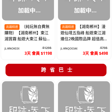
（純玩無自費無
【湖南郴州】漫
高鐵精選
高鐵精選
購物）【湖南郴州】東江
遊仙境五指峰 船遊東江湖
湖賞霧 船遊大東江 蘇仙嶺
連住2晚國際品牌 超值高
夜遊裕後街 高鐵3天
鐵3天
$1298
$798
JL-WNOK03X
JL-WNQO03AX
3天 會員 $1198
3天 會員 $498
跨省巴士