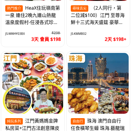
HeaX住玩嶺南第
（2人同行，第
熱門推介
尋味舌尖
一泉 連住2晚九連山熱龍
二位減$100）江門 至尊海
溫泉度假村-任浸各式珍稀
鮮十三式海天盛筵 豪華三
含氡溫泉 純玩3天
文魚拼象拔蚌刺身船 純玩
$238
JS-WWHY03BX
JS-KMMB02
2天
3天 會員 $198
2天 $198+
江門黃媽媽金牌
珠海 澳門自由行
純玩系列
自由行
私房菜+江門古法創意陳皮
任食橫琴生蠔 珠海.藝龍瑞