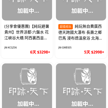
(分享會優惠團)【純玩避暑
純玩無自費廣西
超值抵玩
貴州】世界涼都·六盤水 花
德天跨國大瀑布 長壽之鄉
江峽谷大橋 阿西裏西韭菜
巴馬 浸布透溫泉浴 北海銀
坪 烏江寨 豪華雙飛6天
灘 巴士5天
JM-KCGZ06
JM-GWBS05
6天 $3298+
5天 $2998+