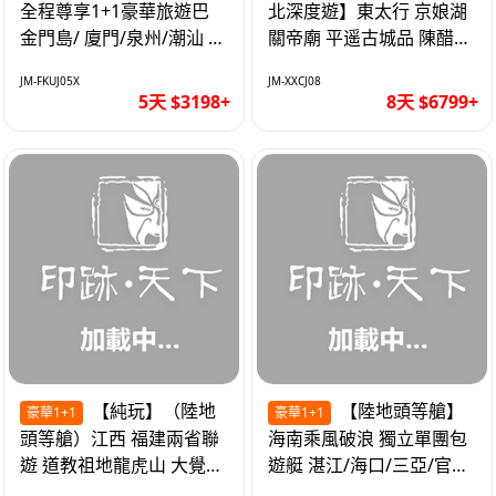
全程尊享1+1豪華旅遊巴
北深度遊】東太行 京娘湖
金門島/ 廈門/泉州/潮汕 無
關帝廟 平遥古城品 陳醋咖
自費 精品豪華團巴士5天
啡 太原直航8天
JM-FKUJ05X
JM-XXCJ08
5天 $3198+
8天 $6799+
【純玩】（陸地
【陸地頭等艙】
豪華1+1
豪華1+1
頭等艙）江西 福建兩省聯
海南乘風破浪 獨立單團包
遊 道教祖地龍虎山 大覺山
遊艇 湛江/海口/三亞/官塘/
夜遊汀州古城 1+1豪華巴
1+1巴士+豪華遊艇巡航6