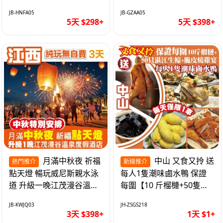
遊網紅打卡地西直街 純玩
邂逅身心舒緩 純玩巴士5
JB-HNFA05
JB-GZAA05
巴士5天
天
5天 $298+
5天 $398+
月滿中秋夜 祈福
中山 又食又拎 送
熱門推介
新線推介
點天燈 暢玩威尼斯親水泳
每人1隻潮味鹵水鴨 保證
道 升級一晚江茂漫谷溫泉
每圍【10 斤榴槤+50隻湛
度假酒店獨立泡池露臺房
江生蠔+脆皮燒雞宴】抵玩
JB-KWJQ03
JH-ZSGS218
純玩3天
1天
3天 $398+
1天 $1+