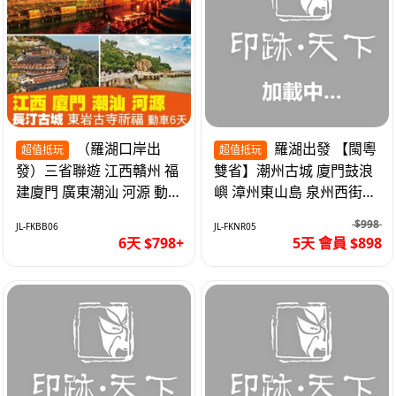
（羅湖口岸出
羅湖出發 【閩粵
超值抵玩
超值抵玩
發）三省聯遊 江西贛州 福
雙省】潮州古城 廈門鼓浪
建廈門 廣東潮汕 河源 動車
嶼 漳州東山島 泉州西街
超值6天
《位上.石斛肉汁燉鮑魚》
$998
JL-FKBB06
JL-FKNR05
超值抵玩5天
6天 $798+
5天 會員 $898