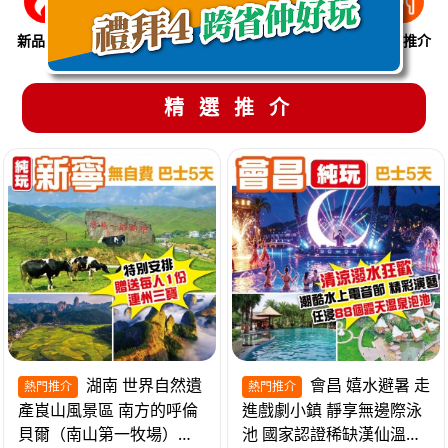
新品推介
季節限定
溫泉養生
買一送一
美食推介
精選推介
湖南 世界自然遺
會昌 嬉水避暑 走
熱門推介
熱門推介
產崀山風景區 南方的呼倫
進戲劇小鎮 靜享無邊際泳
貝爾（南山第一牧場）夜
池 國家認證稀缺漢仙溫泉