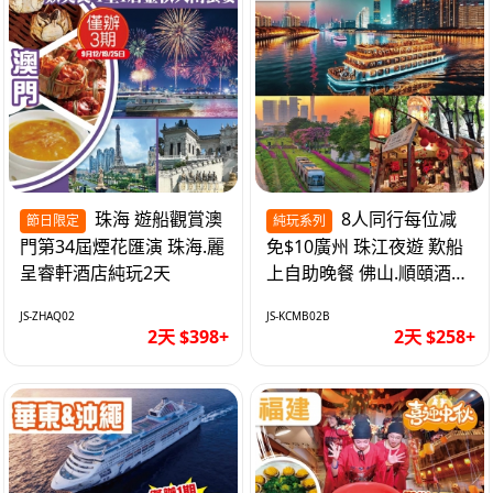
珠海 遊船觀賞澳
8人同行每位减
節日限定
純玩系列
門第34屆煙花匯演 珠海.麗
免$10廣州 珠江夜遊 歎船
呈睿軒酒店純玩2天
上自助晚餐 佛山.順頤酒店
純玩2天
JS-ZHAQ02
JS-KCMB02B
2天 $398+
2天 $258+