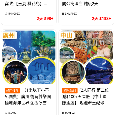
宴 遊【玉湖-桃花島】
閣公寓酒店 純玩2天
【中嘉維也納國際酒店】
JS-KMNG02X
JS-ZHMA02X
純玩2天
2天 $98+
2天 $138+
（1米以下小童
(2人同行 第二位
熱門推介
純玩系列
免團費）廣州 暢玩雙樂園
減$100) 五星級【中山國
極地海洋世界 企鵝冰雪世
際酒店】 瑤池翠玉藏珍盅
界 純玩2天
海鮮自助晚餐 純玩2天
JS-KCLA02
JS-SCME02