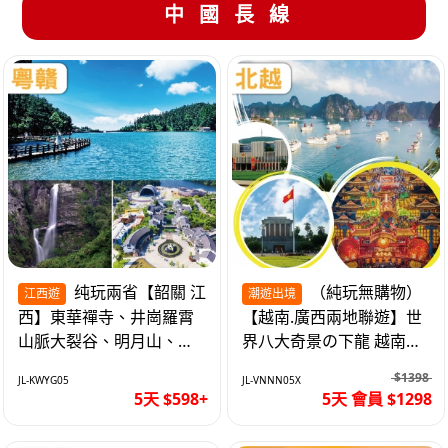
中國長線
纯玩兩省【韶關 江
（純玩無購物）
江西遊
潮遊出境
西】東華禪寺、井崗羅霄
【越南.廣西兩地聯遊】世
山脈大裂谷、明月山、仙
界八大奇景の下龍 越南首
女湖、巴士5天
都の河內 打卡南寧之夜 動
$1398
JL-KWYG05
JL-VNNN05X
車5天
5天 $598+
5天 會員 $1298