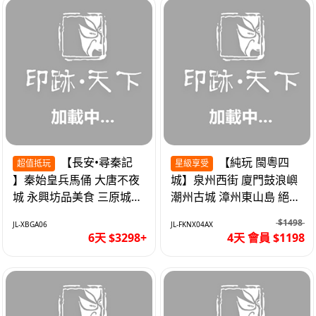
【長安•尋秦記
【純玩 閩粵四
超值抵玩
星級享受
】秦始皇兵馬俑 大唐不夜
城】泉州西街 廈門鼓浪嶼
城 永興坊品美食 三原城隍
潮州古城 漳州東山島 絕無
廟 西安高鐵6天
自費 福建動車4天
$1498
JL-XBGA06
JL-FKNX04AX
6天 $3298+
4天 會員 $1198