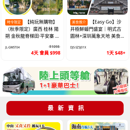
【純玩無購物】
【Easy Go】沙
時令限定
美食推介
（秋季限定）廣西 桂林 陽
井極鮮蠔門盛宴｜明式古
朔 金秋龍脊梯田·平安寨 城
園林+深圳萬象天地 美食
徽象鼻山 網紅富里橋 動車
純玩1天
$1098
JL-GWST04
DJS-SZSJ01X
4天
4天 會員 $998
1天 $48+
最新資訊