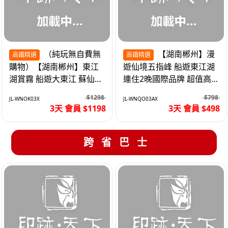
（純玩無自費無
【湖南郴州】漫
高鐵精選
高鐵精選
購物）【湖南郴州】東江
遊仙境五指峰 船遊東江湖
湖賞霧 船遊大東江 蘇仙嶺
連住2晚國際品牌 超值高
夜遊裕後街 高鐵3天
鐵3天
$1298
$798
JL-WNOK03X
JL-WNQO03AX
3天 會員 $1198
3天 會員 $498
跨省巴士