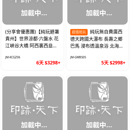
(分享會優惠團)【純玩避暑
純玩無自費廣西
超值抵玩
貴州】世界涼都·六盤水 花
德天跨國大瀑布 長壽之鄉
江峽谷大橋 阿西裏西韭菜
巴馬 浸布透溫泉浴 北海銀
坪 烏江寨 豪華雙飛6天
灘 巴士5天
JM-KCGZ06
JM-GWBS05
6天 $3298+
5天 $2998+