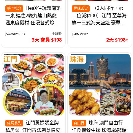
HeaX住玩嶺南第
（2人同行，第
熱門推介
尋味舌尖
一泉 連住2晚九連山熱龍
二位減$100）江門 至尊海
溫泉度假村-任浸各式珍稀
鮮十三式海天盛筵 豪華三
含氡溫泉 純玩3天
文魚拼象拔蚌刺身船 純玩
$238
JS-WWHY03BX
JS-KMMB02
2天
3天 會員 $198
2天 $198+
江門黃媽媽金牌
珠海 澳門自由行
純玩系列
自由行
私房菜+江門古法創意陳皮
任食橫琴生蠔 珠海.藝龍瑞