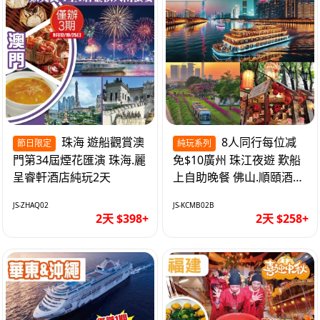
珠海 遊船觀賞澳
8人同行每位减
節日限定
純玩系列
門第34屆煙花匯演 珠海.麗
免$10廣州 珠江夜遊 歎船
呈睿軒酒店純玩2天
上自助晚餐 佛山.順頤酒店
純玩2天
JS-ZHAQ02
JS-KCMB02B
2天 $398+
2天 $258+