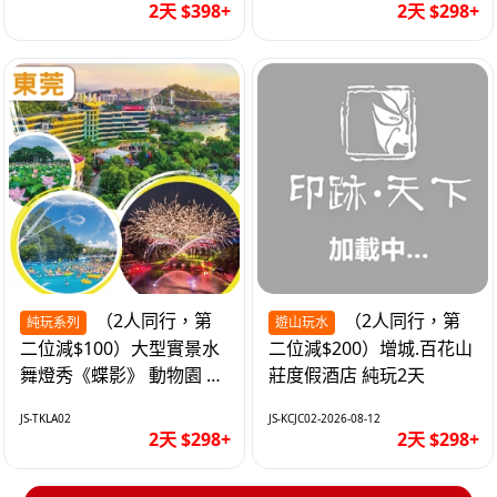
2天 $398+
2天 $298+
（2人同行，第
（2人同行，第
純玩系列
遊山玩水
二位減$100）大型實景水
二位減$200）增城.百花山
舞燈秀《蝶影》 動物園 水
莊度假酒店 純玩2天
上樂園 入住隱賢山莊酒店
JS-TKLA02
JS-KCJC02-2026-08-12
純玩2天
2天 $298+
2天 $298+