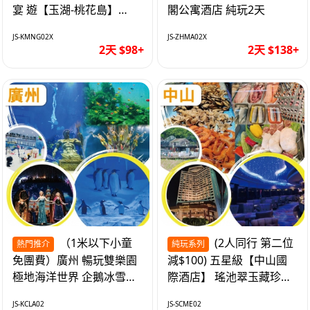
宴 遊【玉湖-桃花島】
閣公寓酒店 純玩2天
【中嘉維也納國際酒店】
JS-KMNG02X
JS-ZHMA02X
純玩2天
2天 $98+
2天 $138+
（1米以下小童
(2人同行 第二位
熱門推介
純玩系列
免團費）廣州 暢玩雙樂園
減$100) 五星級【中山國
極地海洋世界 企鵝冰雪世
際酒店】 瑤池翠玉藏珍盅
界 純玩2天
海鮮自助晚餐 純玩2天
JS-KCLA02
JS-SCME02