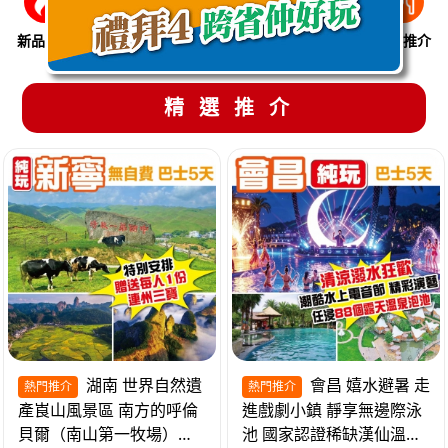
新品推介
季節限定
溫泉養生
買一送一
美食推介
精選推介
湖南 世界自然遺
會昌 嬉水避暑 走
熱門推介
熱門推介
產崀山風景區 南方的呼倫
進戲劇小鎮 靜享無邊際泳
貝爾（南山第一牧場）夜
池 國家認證稀缺漢仙溫泉