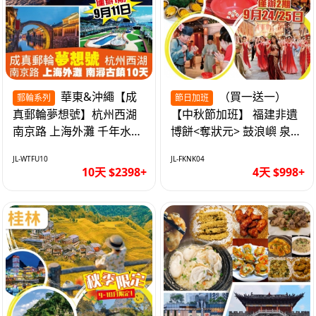
華東&沖繩【成
（買一送一）
郵輪系列
節日加班
真郵輪夢想號】杭州西湖
【中秋節加班】 福建非遺
南京路 上海外灘 千年水鄉
博餅<奪狀元> 鼓浪嶼 泉州
南潯古鎮 暢遊華東4市 無
西街 品龍蝦鮑魚海鮮宴 動
JL-WTFU10
JL-FKNK04
自費10天
車超值4天
10天 $2398+
4天 $998+