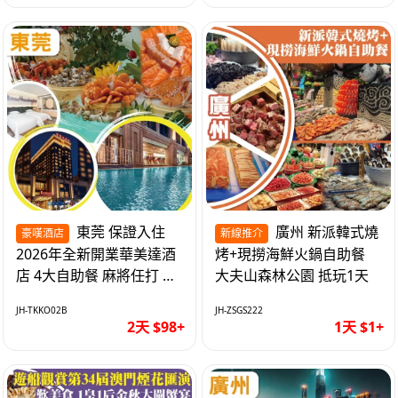
東莞 保證入住
廣州 新派韓式燒
豪嘆酒店
新線推介
2026年全新開業華美達酒
烤+現撈海鮮火鍋自助餐
店 4大自助餐 麻將任打 抵
大夫山森林公園 抵玩1天
玩2天
JH-TKKO02B
JH-ZSGS222
2天 $98+
1天 $1+