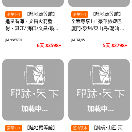
【陸地頭等艙】
【陸地頭等艙】
豪華1+1
豪華1+1
追星看海、文昌火箭發
全程尊享1+1豪華旅遊巴
射、湛江/ 海口/文昌/瓊海/
廈門/泉州/東山島/潮汕 精
三亞/ 航太科技和海島度假
品豪華團5天
JM-HNWC06
JM-FKFJ05
優質6天
6天 $3598+
5天 $2798+
【陸地頭等艙】
【純玩•山西 河
豪華1+1
遊山玩水