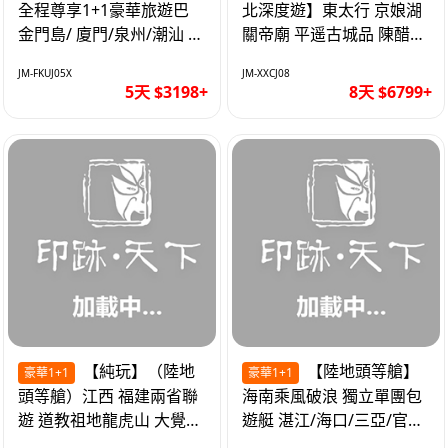
全程尊享1+1豪華旅遊巴
北深度遊】東太行 京娘湖
金門島/ 廈門/泉州/潮汕 無
關帝廟 平遥古城品 陳醋咖
自費 精品豪華團巴士5天
啡 太原直航8天
JM-FKUJ05X
JM-XXCJ08
5天 $3198+
8天 $6799+
【純玩】（陸地
【陸地頭等艙】
豪華1+1
豪華1+1
頭等艙）江西 福建兩省聯
海南乘風破浪 獨立單團包
遊 道教祖地龍虎山 大覺山
遊艇 湛江/海口/三亞/官塘/
夜遊汀州古城 1+1豪華巴
1+1巴士+豪華遊艇巡航6