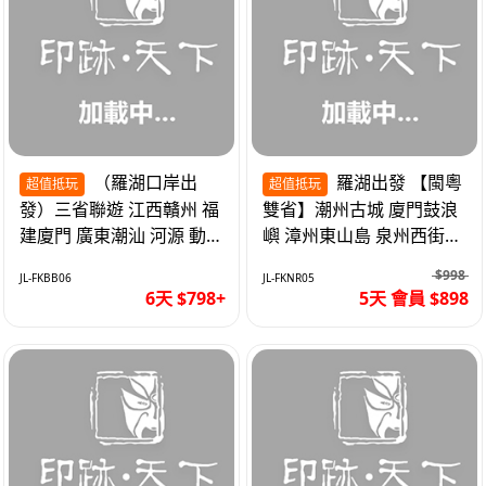
（羅湖口岸出
羅湖出發 【閩粵
超值抵玩
超值抵玩
發）三省聯遊 江西贛州 福
雙省】潮州古城 廈門鼓浪
建廈門 廣東潮汕 河源 動車
嶼 漳州東山島 泉州西街
超值6天
《位上.石斛肉汁燉鮑魚》
$998
JL-FKBB06
JL-FKNR05
超值抵玩5天
6天 $798+
5天 會員 $898