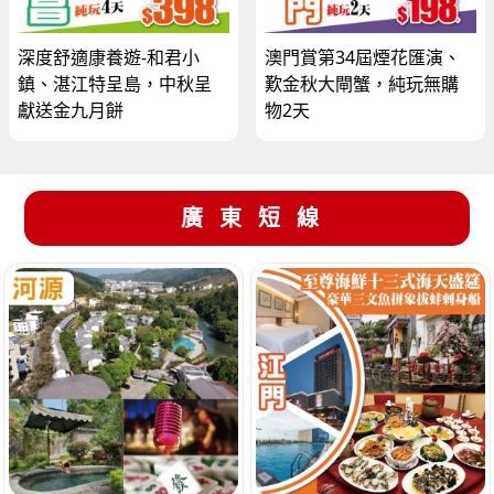
深度舒適康養遊-和君小
澳門賞第34屆煙花匯演、
鎮、湛江特呈島，中秋呈
歎金秋大閘蟹，純玩無購
獻送金九月餅
物2天
廣東短線