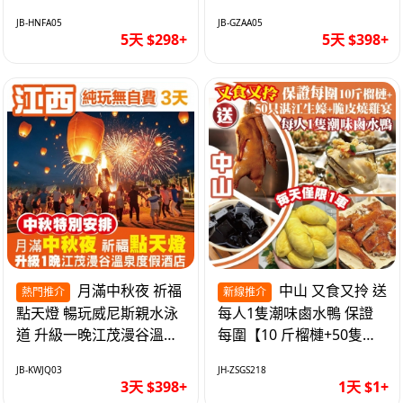
遊網紅打卡地西直街 純玩
邂逅身心舒緩 純玩巴士5
JB-HNFA05
JB-GZAA05
巴士5天
天
5天 $298+
5天 $398+
月滿中秋夜 祈福
中山 又食又拎 送
熱門推介
新線推介
點天燈 暢玩威尼斯親水泳
每人1隻潮味鹵水鴨 保證
道 升級一晚江茂漫谷溫泉
每圍【10 斤榴槤+50隻湛
度假酒店獨立泡池露臺房
江生蠔+脆皮燒雞宴】抵玩
JB-KWJQ03
JH-ZSGS218
純玩3天
1天
3天 $398+
1天 $1+