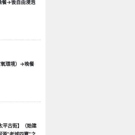
晚餐→後自由浸泡
的富氧環境）→晚餐
→【太平古街】（始建
源"老城四寶"之