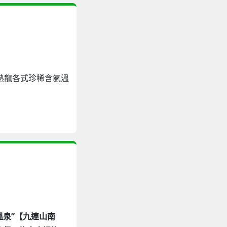
熱龍各式珍稀含氡溫
一溫泉”【九連山南