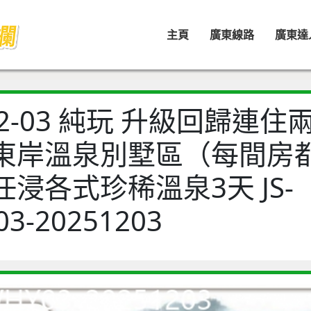
主頁
廣東線路
廣東達
-12-03 純玩 升級回歸連
東岸溫泉別墅區（每間房
浸各式珍稀溫泉3天 JS-
3-20251203