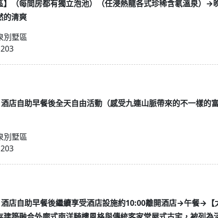
區】（每間房都有獨立泡池）（任浸熱龍各式珍稀含氡溫泉）→
然的清爽
泉別墅區
1203
04 D2、酒店自助早餐後全天自由活動（感受九連山脈帶來的不一樣
泉別墅區
1203
5 D3、酒店自助早餐後繼續享受酒店設施約10:00離開酒店→午餐
存建築融合外廓式南洋騎樓風格與傳統客家堂屋式古宅，被列為河