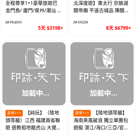
全程尊享1+1豪華旅遊巴
北深度遊】東太行 京娘湖
金門島/ 廈門/泉州/潮汕 無
關帝廟 平遥古城品 陳醋咖
自費 精品豪華團巴士5天
啡 太原直航8天
JM-FKUJ05X
JM-XXCJ08
5天 $3198+
8天 $6799+
【純玩】（陸地
【陸地頭等艙】
豪華1+1
豪華1+1
頭等艙）江西 福建兩省聯
海南乘風破浪 獨立單團包
遊 道教祖地龍虎山 大覺山
遊艇 湛江/海口/三亞/官塘/
夜遊汀州古城 1+1豪華巴
1+1巴士+豪華遊艇巡航6