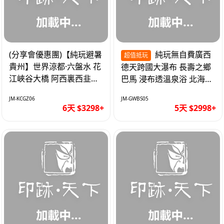
(分享會優惠團)【純玩避暑
純玩無自費廣西
超值抵玩
貴州】世界涼都·六盤水 花
德天跨國大瀑布 長壽之鄉
江峽谷大橋 阿西裏西韭菜
巴馬 浸布透溫泉浴 北海銀
坪 烏江寨 豪華雙飛6天
灘 巴士5天
JM-KCGZ06
JM-GWBS05
6天 $3298+
5天 $2998+