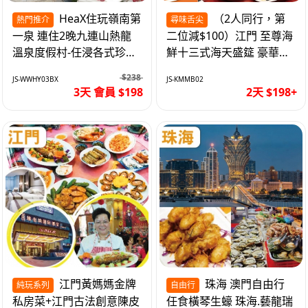
HeaX住玩嶺南第
（2人同行，第
熱門推介
尋味舌尖
一泉 連住2晚九連山熱龍
二位減$100）江門 至尊海
溫泉度假村-任浸各式珍稀
鮮十三式海天盛筵 豪華三
含氡溫泉 純玩3天
文魚拼象拔蚌刺身船 純玩
$238
JS-WWHY03BX
JS-KMMB02
2天
3天 會員 $198
2天 $198+
江門黃媽媽金牌
珠海 澳門自由行
純玩系列
自由行
私房菜+江門古法創意陳皮
任食橫琴生蠔 珠海.藝龍瑞