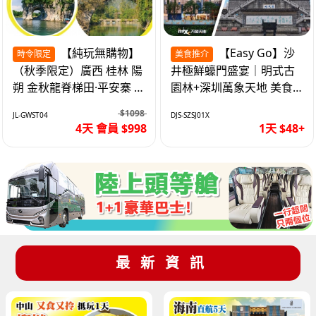
【純玩無購物】
【Easy Go】沙
時令限定
美食推介
（秋季限定）廣西 桂林 陽
井極鮮蠔門盛宴｜明式古
朔 金秋龍脊梯田·平安寨 城
園林+深圳萬象天地 美食
徽象鼻山 網紅富里橋 動車
純玩1天
$1098
JL-GWST04
DJS-SZSJ01X
4天
4天 會員 $998
1天 $48+
最新資訊