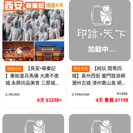
【長安•尋秦記
【純玩 閩粵四
超值抵玩
星級享受
】秦始皇兵馬俑 大唐不夜
城】泉州西街 廈門鼓浪嶼
城 永興坊品美食 三原城隍
潮州古城 漳州東山島 絕無
廟 西安高鐵6天
自費 福建動車4天
$1498
JL-XBGA06
JL-FKNX04AX
6天 $3298+
4天 會員 $1198