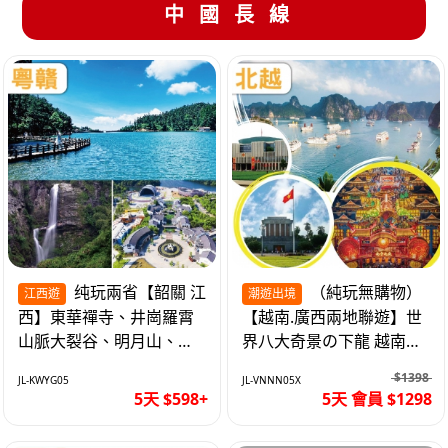
中國長線
纯玩兩省【韶關 江
（純玩無購物）
江西遊
潮遊出境
西】東華禪寺、井崗羅霄
【越南.廣西兩地聯遊】世
山脈大裂谷、明月山、仙
界八大奇景の下龍 越南首
女湖、巴士5天
都の河內 打卡南寧之夜 動
$1398
JL-KWYG05
JL-VNNN05X
車5天
5天 $598+
5天 會員 $1298