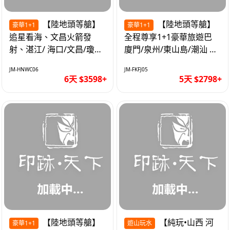
【陸地頭等艙】
【陸地頭等艙】
豪華1+1
豪華1+1
追星看海、文昌火箭發
全程尊享1+1豪華旅遊巴
射、湛江/ 海口/文昌/瓊海/
廈門/泉州/東山島/潮汕 精
三亞/ 航太科技和海島度假
品豪華團5天
JM-HNWC06
JM-FKFJ05
優質6天
6天 $3598+
5天 $2798+
【陸地頭等艙】
【純玩•山西 河
豪華1+1
遊山玩水