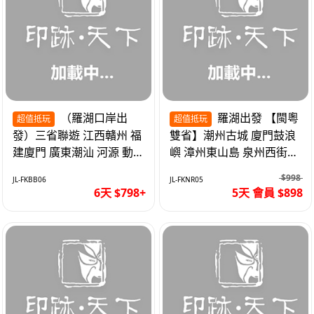
（羅湖口岸出
羅湖出發 【閩粵
超值抵玩
超值抵玩
發）三省聯遊 江西贛州 福
雙省】潮州古城 廈門鼓浪
建廈門 廣東潮汕 河源 動車
嶼 漳州東山島 泉州西街
超值6天
《位上.石斛肉汁燉鮑魚》
$998
JL-FKBB06
JL-FKNR05
超值抵玩5天
6天 $798+
5天 會員 $898