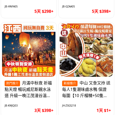
遊網紅打卡地西直街 純玩
邂逅身心舒緩 純玩巴士5
JB-HNFA05
JB-GZAA05
巴士5天
天
5天 $298+
5天 $398+
月滿中秋夜 祈福
中山 又食又拎 送
熱門推介
新線推介
點天燈 暢玩威尼斯親水泳
每人1隻潮味鹵水鴨 保證
道 升級一晚江茂漫谷溫泉
每圍【10 斤榴槤+50隻湛
度假酒店獨立泡池露臺房
江生蠔+脆皮燒雞宴】抵玩
JB-KWJQ03
JH-ZSGS218
純玩3天
1天
3天 $398+
1天 $1+