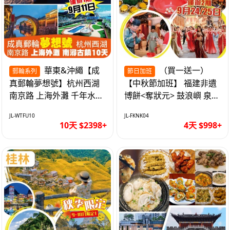
華東&沖繩【成
（買一送一）
郵輪系列
節日加班
真郵輪夢想號】杭州西湖
【中秋節加班】 福建非遺
南京路 上海外灘 千年水鄉
博餅<奪狀元> 鼓浪嶼 泉州
南潯古鎮 暢遊華東4市 無
西街 品龍蝦鮑魚海鮮宴 動
JL-WTFU10
JL-FKNK04
自費10天
車超值4天
10天 $2398+
4天 $998+