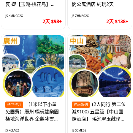
宴 遊【玉湖-桃花島】
閣公寓酒店 純玩2天
【中嘉維也納國際酒店】
JS-KMNG02X
JS-ZHMA02X
純玩2天
2天 $98+
2天 $138+
（1米以下小童
(2人同行 第二位
熱門推介
純玩系列
免團費）廣州 暢玩雙樂園
減$100) 五星級【中山國
極地海洋世界 企鵝冰雪世
際酒店】 瑤池翠玉藏珍盅
界 純玩2天
海鮮自助晚餐 純玩2天
JS-KCLA02
JS-SCME02