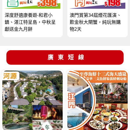
深度舒適康養遊-和君小
澳門賞第34屆煙花匯演、
鎮、湛江特呈島，中秋呈
歎金秋大閘蟹，純玩無購
獻送金九月餅
物2天
廣東短線