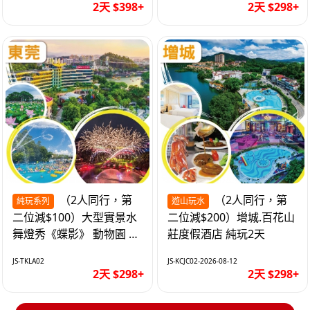
2天 $398+
2天 $298+
（2人同行，第
（2人同行，第
純玩系列
遊山玩水
二位減$100）大型實景水
二位減$200）增城.百花山
舞燈秀《蝶影》 動物園 水
莊度假酒店 純玩2天
上樂園 入住隱賢山莊酒店
JS-TKLA02
JS-KCJC02-2026-08-12
純玩2天
2天 $298+
2天 $298+