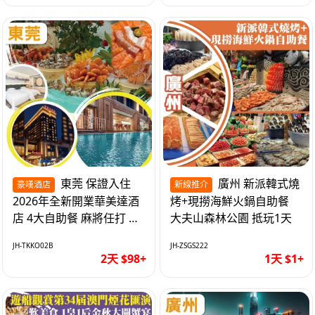
東莞 保證入住
廣州 新派韓式燒
豪嘆酒店
新線推介
2026年全新開業華美達酒
烤+現撈海鮮火鍋自助餐
店 4大自助餐 麻將任打 抵
大夫山森林公園 抵玩1天
玩2天
JH-TKKO02B
JH-ZSGS222
2天 $98+
1天 $1+