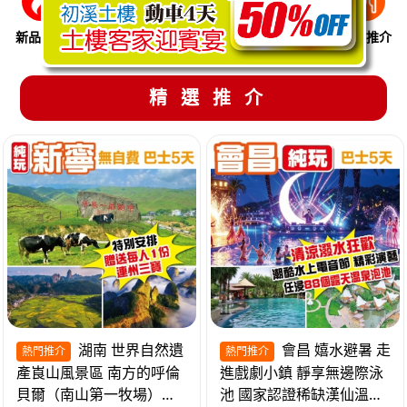
新品推介
季節限定
溫泉養生
買一送一
美食推介
精選推介
湖南 世界自然遺
會昌 嬉水避暑 走
熱門推介
熱門推介
產崀山風景區 南方的呼倫
進戲劇小鎮 靜享無邊際泳
貝爾（南山第一牧場）夜
池 國家認證稀缺漢仙溫泉