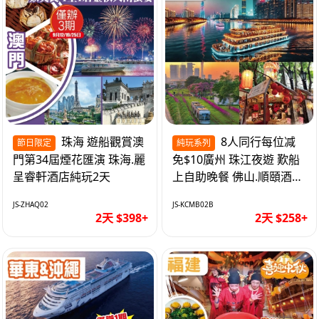
珠海 遊船觀賞澳
8人同行每位减
節日限定
純玩系列
門第34屆煙花匯演 珠海.麗
免$10廣州 珠江夜遊 歎船
呈睿軒酒店純玩2天
上自助晚餐 佛山.順頤酒店
純玩2天
JS-ZHAQ02
JS-KCMB02B
2天 $398+
2天 $258+