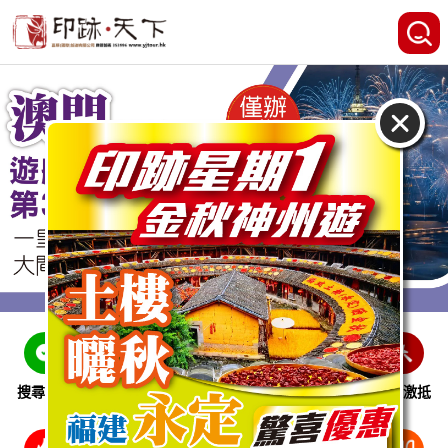
搜尋線路
跨省巴士
即時特惠
休閒娛樂
會員激抵