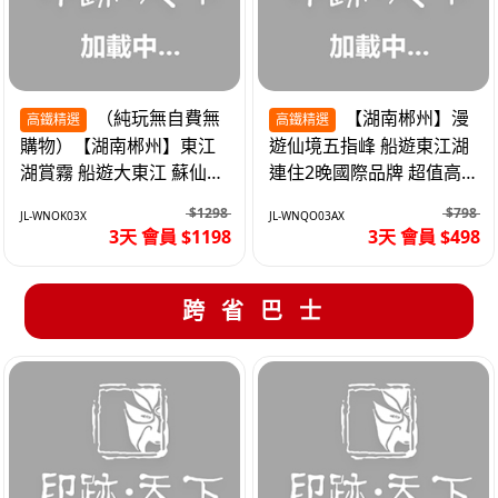
（純玩無自費無
【湖南郴州】漫
高鐵精選
高鐵精選
購物）【湖南郴州】東江
遊仙境五指峰 船遊東江湖
湖賞霧 船遊大東江 蘇仙嶺
連住2晚國際品牌 超值高
夜遊裕後街 高鐵3天
鐵3天
$1298
$798
JL-WNOK03X
JL-WNQO03AX
3天 會員 $1198
3天 會員 $498
跨省巴士