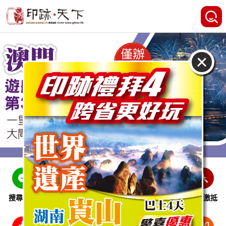
搜尋線路
跨省巴士
即時特惠
休閒娛樂
會員激抵