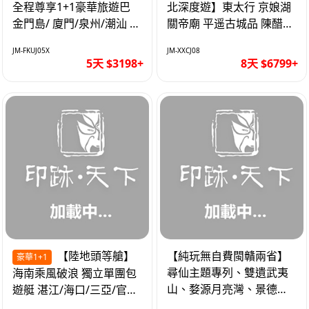
全程尊享1+1豪華旅遊巴
北深度遊】東太行 京娘湖
金門島/ 廈門/泉州/潮汕 無
關帝廟 平遥古城品 陳醋咖
自費 精品豪華團巴士5天
啡 太原直航8天
JM-FKUJ05X
JM-XXCJ08
5天 $3198+
8天 $6799+
【陸地頭等艙】
【純玩無自費閩贛兩省】
豪華1+1
尋仙主題專列、雙遺武夷
海南乘風破浪 獨立單團包
山、婺源月亮灣、景德
遊艇 湛江/海口/三亞/官塘/
鎮、葛仙村高鐵6天
1+1巴士+豪華遊艇巡航6