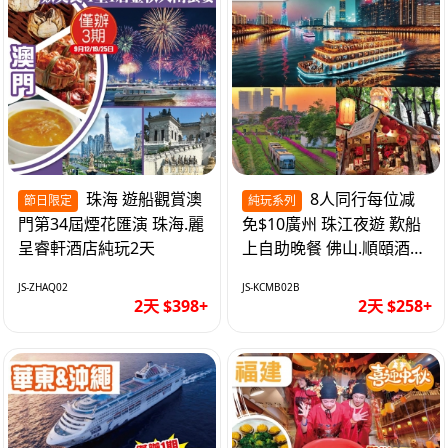
珠海 遊船觀賞澳
8人同行每位减
節日限定
純玩系列
門第34屆煙花匯演 珠海.麗
免$10廣州 珠江夜遊 歎船
呈睿軒酒店純玩2天
上自助晚餐 佛山.順頤酒店
純玩2天
JS-ZHAQ02
JS-KCMB02B
2天 $398+
2天 $258+