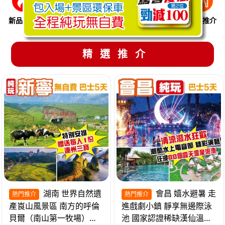
新品推介
季節限定
溫泉養生
買一送一
美食推介
精選推介
湖南 世界自然遺
會昌 嬉水避暑 走
熱門推介
熱門推介
產崀山風景區 南方的呼倫
進戲劇小鎮 靜享無邊際泳
貝爾（南山第一牧場）夜
池 國家認證稀缺漢仙溫泉