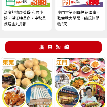
深度舒適康養遊-和君小
澳門賞第34屆煙花匯演、
鎮、湛江特呈島，中秋呈
歎金秋大閘蟹，純玩無購
獻送金九月餅
物2天
廣東短線