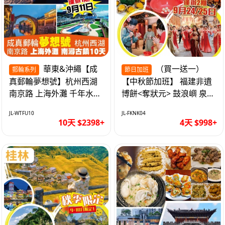
華東&沖繩【成
（買一送一）
郵輪系列
節日加班
真郵輪夢想號】杭州西湖
【中秋節加班】 福建非遺
南京路 上海外灘 千年水鄉
博餅<奪狀元> 鼓浪嶼 泉州
南潯古鎮 暢遊華東4市 無
西街 品龍蝦鮑魚海鮮宴 動
JL-WTFU10
JL-FKNK04
自費10天
車超值4天
10天 $2398+
4天 $998+