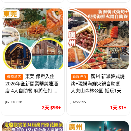
東莞 保證入住
廣州 新派韓式燒
豪嘆酒店
新線推介
2026年全新開業華美達酒
烤+現撈海鮮火鍋自助餐
店 4大自助餐 麻將任打 抵
大夫山森林公園 抵玩1天
玩2天
JH-TKKO02B
JH-ZSGS222
2天 $98+
1天 $1+