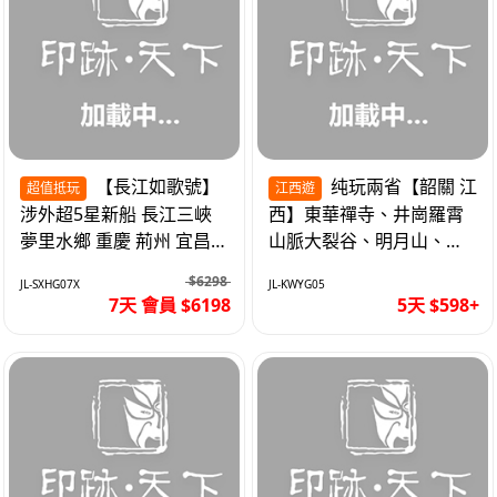
【長江如歌號】
纯玩兩省【韶關 江
超值抵玩
江西遊
涉外超5星新船 長江三峽
西】東華禪寺、井崗羅霄
夢里水鄉 重慶 荊州 宜昌
山脈大裂谷、明月山、仙
高鐵7天
女湖、巴士5天
$6298
JL-SXHG07X
JL-KWYG05
7天 會員 $6198
5天 $598+