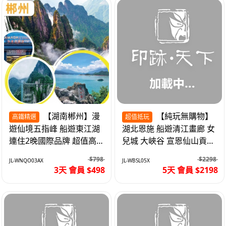
【湖南郴州】漫
【純玩無購物】
高鐵精選
超值抵玩
遊仙境五指峰 船遊東江湖
湖北恩施 船遊清江畫廊 女
連住2晚國際品牌 超值高
兒城 大峽谷 宣恩仙山貢水
鐵3天
直航5天
$798
$2298
JL-WNQO03AX
JL-WBSL05X
3天 會員 $498
5天 會員 $2198