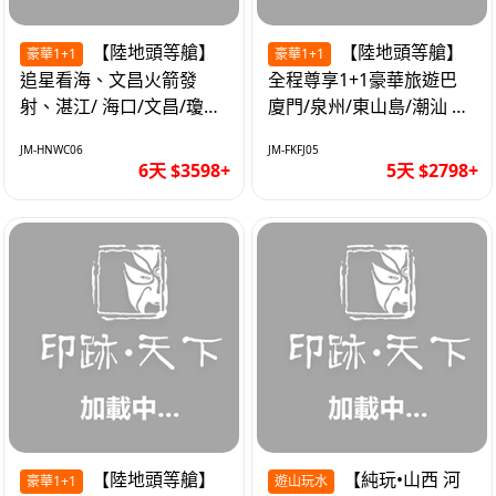
【陸地頭等艙】
【陸地頭等艙】
豪華1+1
豪華1+1
追星看海、文昌火箭發
全程尊享1+1豪華旅遊巴
射、湛江/ 海口/文昌/瓊海/
廈門/泉州/東山島/潮汕 精
三亞/ 航太科技和海島度假
品豪華團5天
JM-HNWC06
JM-FKFJ05
優質6天
6天 $3598+
5天 $2798+
【陸地頭等艙】
【純玩•山西 河
豪華1+1
遊山玩水