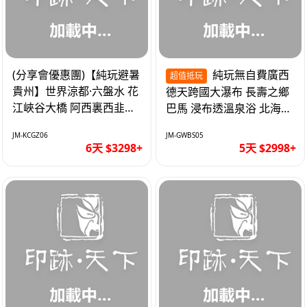
(分享會優惠團)【純玩避暑
純玩無自費廣西
超值抵玩
貴州】世界涼都·六盤水 花
德天跨國大瀑布 長壽之鄉
江峽谷大橋 阿西裏西韭菜
巴馬 浸布透溫泉浴 北海銀
坪 烏江寨 豪華雙飛6天
灘 巴士5天
JM-KCGZ06
JM-GWBS05
6天 $3298+
5天 $2998+