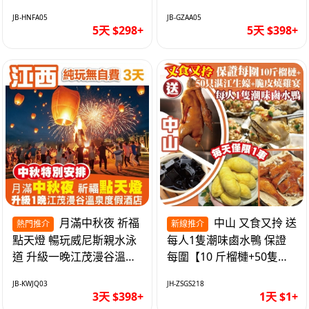
遊網紅打卡地西直街 純玩
邂逅身心舒緩 純玩巴士5
JB-HNFA05
JB-GZAA05
巴士5天
天
5天 $298+
5天 $398+
月滿中秋夜 祈福
中山 又食又拎 送
熱門推介
新線推介
點天燈 暢玩威尼斯親水泳
每人1隻潮味鹵水鴨 保證
道 升級一晚江茂漫谷溫泉
每圍【10 斤榴槤+50隻湛
度假酒店獨立泡池露臺房
江生蠔+脆皮燒雞宴】抵玩
JB-KWJQ03
JH-ZSGS218
純玩3天
1天
3天 $398+
1天 $1+