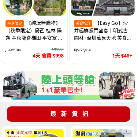
【純玩無購物】
【Easy Go】沙
時令限定
美食推介
（秋季限定）廣西 桂林 陽
井極鮮蠔門盛宴｜明式古
朔 金秋龍脊梯田·平安寨 城
園林+深圳萬象天地 美食
徽象鼻山 網紅富里橋 動車
純玩1天
$1098
JL-GWST04
DJS-SZSJ01X
4天
4天 會員 $998
1天 $48+
最新資訊