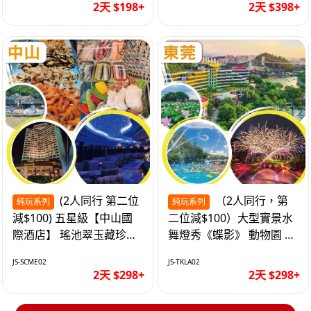
2天 $198+
2天 $398+
(2人同行 第二位
（2人同行，第
純玩系列
純玩系列
減$100) 五星級【中山國
二位減$100）大型實景水
際酒店】 瑤池翠玉藏珍盅
舞燈秀《蝶影》 動物園 水
海鮮自助晚餐 純玩2天
上樂園 入住隱賢山莊酒店
JS-SCME02
JS-TKLA02
純玩2天
2天 $298+
2天 $298+