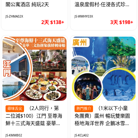
閣公寓酒店 純玩2天
溫泉度假村-任浸各式珍稀
含氡溫泉 純玩3天
JS-ZHMA02X
JS-WWHY03X
2天 $138+
3天 $198+
（2人同行，第
（1米以下小童
尋味舌尖
熱門推介
二位減$100）江門 至尊海
免團費）廣州 暢玩雙樂園
鮮十三式海天盛筵 豪華三
極地海洋世界 企鵝冰雪世
文魚拼象拔蚌刺身船 純玩
界 純玩2天
JS-KMMB02
JS-KCLA02
2天