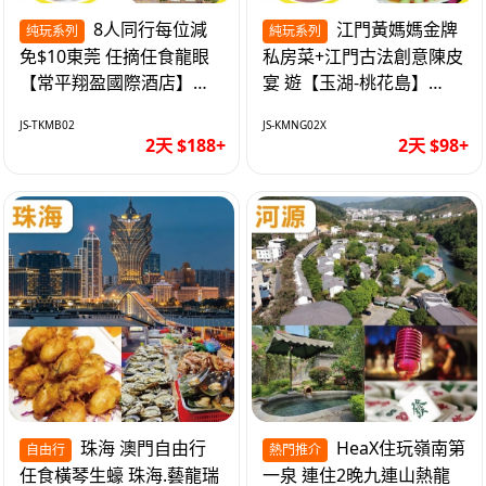
8人同行每位減
江門黃媽媽金牌
纯玩系列
純玩系列
免$10東莞 任摘任食龍眼
私房菜+江門古法創意陳皮
【常平翔盈國際酒店】
宴 遊【玉湖-桃花島】
KTV歡唱/麻將任打 純玩2
【中嘉維也納國際酒店】
JS-TKMB02
JS-KMNG02X
天
純玩2天
2天 $188+
2天 $98+
珠海 澳門自由行
HeaX住玩嶺南第
自由行
熱門推介
任食橫琴生蠔 珠海.藝龍瑞
一泉 連住2晚九連山熱龍