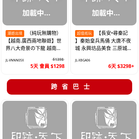
（純玩無購物）
【長安•尋秦記
潮遊出境
超值抵玩
【越南.廣西兩地聯遊】世
】秦始皇兵馬俑 大唐不夜
界八大奇景の下龍 越南首
城 永興坊品美食 三原城隍
都の河內 打卡南寧之夜 動
廟 西安高鐵6天
$1398
JL-VNNN05X
JL-XBGA06
車5天
5天 會員 $1298
6天 $3298+
跨省巴士