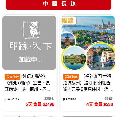
中國長線
純玩無購物）
【福建廈門 世遺
超值抵玩
超值抵玩
《湖北+湖南》 宜昌、長
之城泉州】鼓浪嶼 網紅西
江兩壩一峽、荊州、赤
街開元寺 3晚連住同一酒
壁、岳陽、長沙坡 高鐵5
店 免搬行李 動車4天
$2598
$698
JL-WBSX05X
JL-FKNN04
天
5天 會員 $2498
4天 會員 $598