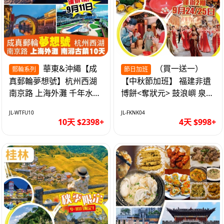
華東&沖繩【成
（買一送一）
郵輪系列
節日加班
真郵輪夢想號】杭州西湖
【中秋節加班】 福建非遺
南京路 上海外灘 千年水鄉
博餅<奪狀元> 鼓浪嶼 泉州
南潯古鎮 暢遊華東4市 無
西街 品龍蝦鮑魚海鮮宴 動
JL-WTFU10
JL-FKNK04
自費10天
車超值4天
10天 $2398+
4天 $998+