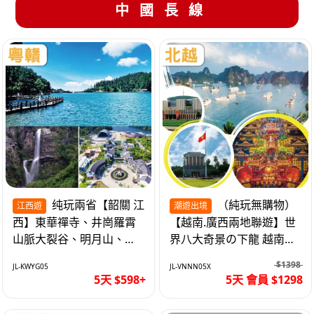
中國長線
纯玩兩省【韶關 江
（純玩無購物）
江西遊
潮遊出境
西】東華禪寺、井崗羅霄
【越南.廣西兩地聯遊】世
山脈大裂谷、明月山、仙
界八大奇景の下龍 越南首
女湖、巴士5天
都の河內 打卡南寧之夜 動
$1398
JL-KWYG05
JL-VNNN05X
車5天
5天 $598+
5天 會員 $1298