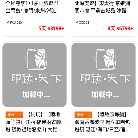
全程尊享1+1豪華旅遊巴
北深度遊】東太行 京娘湖
金門島/ 廈門/泉州/潮汕 無
關帝廟 平遥古城品 陳醋咖
自費 精品豪華團巴士5天
啡 太原直航8天
JM-FKUJ05X
JM-XXCJ08
5天 $3198+
8天 $6799+
【純玩】（陸地
【陸地頭等艙】
豪華1+1
豪華1+1
頭等艙）江西 福建兩省聯
海南乘風破浪 獨立單團包
遊 道教祖地龍虎山 大覺山
遊艇 湛江/海口/三亞/官塘/
夜遊汀州古城 1+1豪華巴
1+1巴士+豪華遊艇巡航6