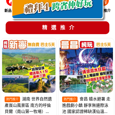
新品推介
季節限定
溫泉養生
買一送一
美食推介
精選推介
湖南 世界自然遺
會昌 嬉水避暑 走
熱門推介
熱門推介
產崀山風景區 南方的呼倫
進戲劇小鎮 靜享無邊際泳
貝爾（南山第一牧場）夜
池 國家認證稀缺漢仙溫泉