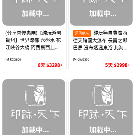
(分享會優惠團)【純玩避暑
純玩無自費廣西
超值抵玩
貴州】世界涼都·六盤水 花
德天跨國大瀑布 長壽之鄉
江峽谷大橋 阿西裏西韭菜
巴馬 浸布透溫泉浴 北海銀
坪 烏江寨 豪華雙飛6天
灘 巴士5天
JM-KCGZ06
JM-GWBS05
6天 $3298+
5天 $2998+