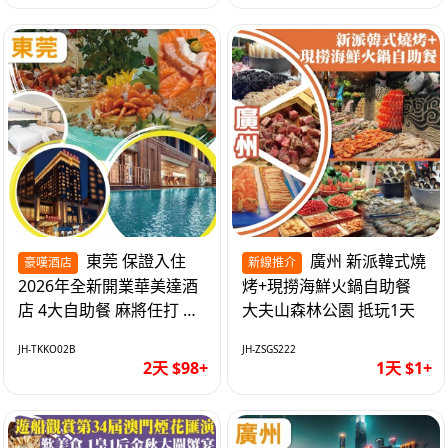
東莞 保證入住
廣州 新派韓式燒
豪嘆酒店
新線推介
2026年全新開業華美達酒
烤+現撈海鮮火鍋自助餐
店 4大自助餐 麻將任打 抵
大夫山森林公園 抵玩1天
玩2天
JH-TKKO02B
JH-ZSGS222
2天 $98+
1天 $1+