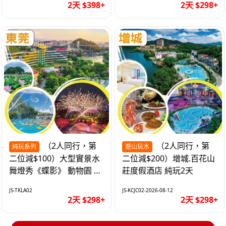
2天 $398+
2天 $298+
（2人同行，第
（2人同行，第
純玩系列
遊山玩水
二位減$100）大型實景水
二位減$200）增城.百花山
舞燈秀《蝶影》 動物園 水
莊度假酒店 純玩2天
上樂園 入住隱賢山莊酒店
JS-TKLA02
JS-KCJC02-2026-08-12
純玩2天
2天 $298+
2天 $298+