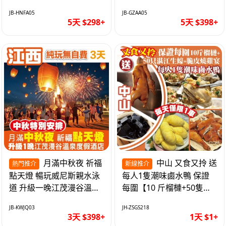
遊網紅打卡地西直街 純玩
邂逅身心舒緩 純玩巴士5
JB-HNFA05
JB-GZAA05
巴士5天
天
5天 $298+
5天 $398+
月滿中秋夜 祈福
中山 又食又拎 送
熱門推介
新線推介
點天燈 暢玩威尼斯親水泳
每人1隻潮味鹵水鴨 保證
道 升級一晚江茂漫谷溫泉
每圍【10 斤榴槤+50隻湛
度假酒店獨立泡池露臺房
江生蠔+脆皮燒雞宴】抵玩
JB-KWJQ03
JH-ZSGS218
純玩3天
1天
3天 $398+
1天 $1+