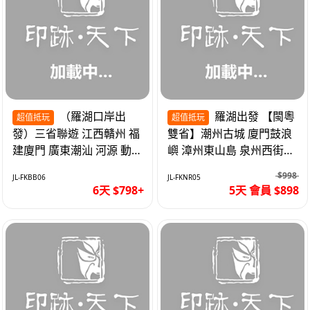
（羅湖口岸出
羅湖出發 【閩粵
超值抵玩
超值抵玩
發）三省聯遊 江西贛州 福
雙省】潮州古城 廈門鼓浪
建廈門 廣東潮汕 河源 動車
嶼 漳州東山島 泉州西街
超值6天
《位上.石斛肉汁燉鮑魚》
$998
JL-FKBB06
JL-FKNR05
超值抵玩5天
6天 $798+
5天 會員 $898