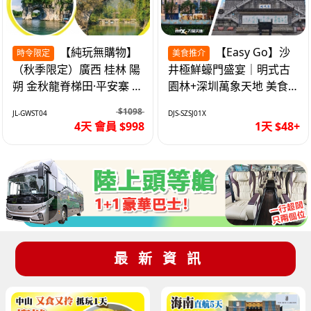
【純玩無購物】
【Easy Go】沙
時令限定
美食推介
（秋季限定）廣西 桂林 陽
井極鮮蠔門盛宴｜明式古
朔 金秋龍脊梯田·平安寨 城
園林+深圳萬象天地 美食
徽象鼻山 網紅富里橋 動車
純玩1天
$1098
JL-GWST04
DJS-SZSJ01X
4天
4天 會員 $998
1天 $48+
最新資訊