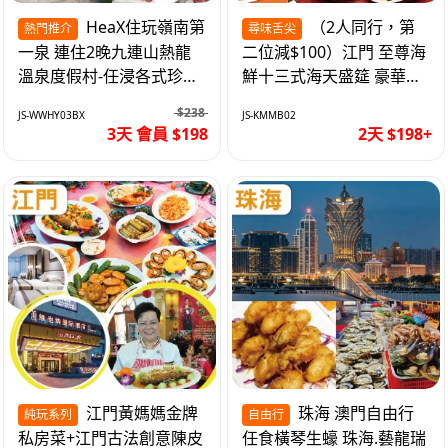
HeaX住玩嶺南第
（2人同行，第
熱門推介
尋味舌尖
一泉 連住2晚九連山熱龍
二位減$100）江門 至尊海
溫泉度假村-任浸各式珍稀
鮮十三式海天盛筵 豪華三
含氡溫泉 純玩3天
文魚拼象拔蚌刺身船 純玩
$238
JS-WWHY03BX
JS-KMMB02
2天
3天 會員 $198
2天 $198+
江門黃媽媽金牌
珠海 澳門自由行
純玩系列
自由行
私房菜+江門古法創意陳皮
任食橫琴生蠔 珠海.藝龍瑞