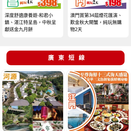
深度舒適康養遊-和君小
澳門賞第34屆煙花匯演、
鎮、湛江特呈島，中秋呈
歎金秋大閘蟹，純玩無購
獻送金九月餅
物2天
廣東短線