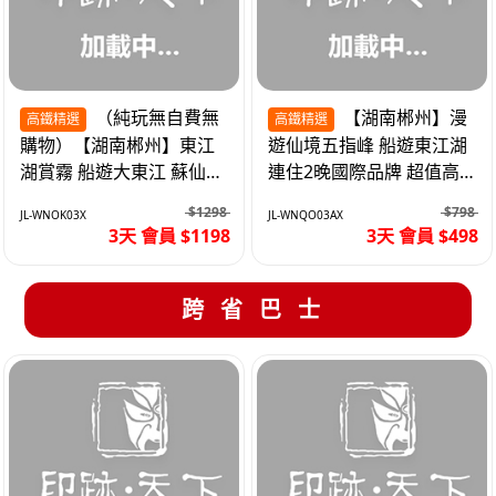
（純玩無自費無
【湖南郴州】漫
高鐵精選
高鐵精選
購物）【湖南郴州】東江
遊仙境五指峰 船遊東江湖
湖賞霧 船遊大東江 蘇仙嶺
連住2晚國際品牌 超值高
夜遊裕後街 高鐵3天
鐵3天
$1298
$798
JL-WNOK03X
JL-WNQO03AX
3天 會員 $1198
3天 會員 $498
跨省巴士