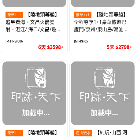
【陸地頭等艙】
【陸地頭等艙】
豪華1+1
豪華1+1
追星看海、文昌火箭發
全程尊享1+1豪華旅遊巴
射、湛江/ 海口/文昌/瓊海/
廈門/泉州/東山島/潮汕 精
三亞/ 航太科技和海島度假
品豪華團5天
JM-HNWC06
JM-FKFJ05
優質6天
6天 $3598+
5天 $2798+
【陸地頭等艙】
【純玩•山西 河
豪華1+1
遊山玩水