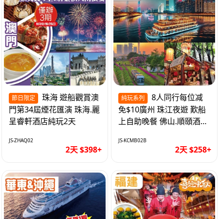
珠海 遊船觀賞澳
8人同行每位减
節日限定
純玩系列
門第34屆煙花匯演 珠海.麗
免$10廣州 珠江夜遊 歎船
呈睿軒酒店純玩2天
上自助晚餐 佛山.順頤酒店
純玩2天
JS-ZHAQ02
JS-KCMB02B
2天 $398+
2天 $258+