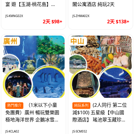
宴 遊【玉湖-桃花島】
閣公寓酒店 純玩2天
【中嘉維也納國際酒店】
JS-KMNG02X
JS-ZHMA02X
純玩2天
2天 $98+
2天 $138+
（1米以下小童
(2人同行 第二位
熱門推介
純玩系列
免團費）廣州 暢玩雙樂園
減$100) 五星級【中山國
極地海洋世界 企鵝冰雪世
際酒店】 瑤池翠玉藏珍盅
界 純玩2天
海鮮自助晚餐 純玩2天
JS-KCLA02
JS-SCME02