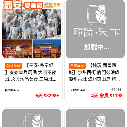
【長安•尋秦記
【純玩 閩粵四
超值抵玩
星級享受
】秦始皇兵馬俑 大唐不夜
城】泉州西街 廈門鼓浪嶼
城 永興坊品美食 三原城隍
潮州古城 漳州東山島 絕無
廟 西安高鐵6天
自費 福建動車4天
$1498
JL-XBGA06
JL-FKNX04AX
6天 $3298+
4天 會員 $1198