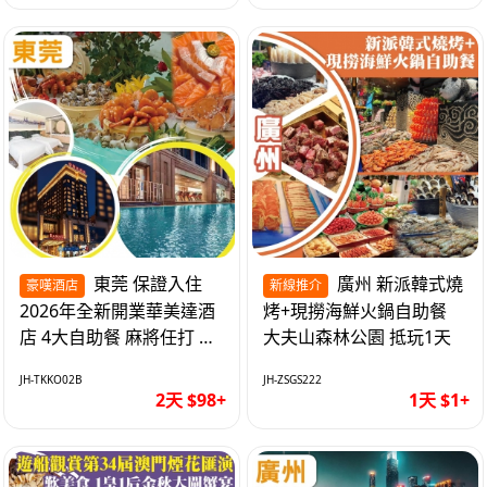
東莞 保證入住
廣州 新派韓式燒
豪嘆酒店
新線推介
2026年全新開業華美達酒
烤+現撈海鮮火鍋自助餐
店 4大自助餐 麻將任打 抵
大夫山森林公園 抵玩1天
玩2天
JH-TKKO02B
JH-ZSGS222
2天 $98+
1天 $1+