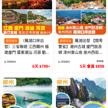
（羅湖口岸出
羅湖出發 【閩粵
超值抵玩
超值抵玩
發）三省聯遊 江西贛州 福
雙省】潮州古城 廈門鼓浪
建廈門 廣東潮汕 河源 動車
嶼 漳州東山島 泉州西街
超值6天
《位上.石斛肉汁燉鮑魚》
$998
JL-FKBB06
JL-FKNR05
超值抵玩5天
6天 $798+
5天 會員 $898