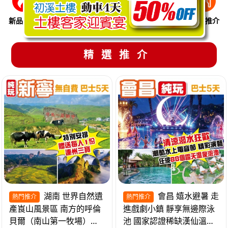
新品推介
季節限定
溫泉養生
買一送一
美食推介
精選推介
湖南 世界自然遺
會昌 嬉水避暑 走
熱門推介
熱門推介
產崀山風景區 南方的呼倫
進戲劇小鎮 靜享無邊際泳
貝爾（南山第一牧場）夜
池 國家認證稀缺漢仙溫泉