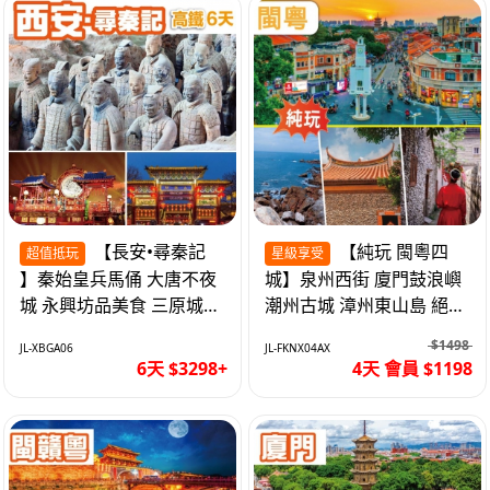
【長安•尋秦記
【純玩 閩粵四
超值抵玩
星級享受
】秦始皇兵馬俑 大唐不夜
城】泉州西街 廈門鼓浪嶼
城 永興坊品美食 三原城隍
潮州古城 漳州東山島 絕無
廟 西安高鐵6天
自費 福建動車4天
$1498
JL-XBGA06
JL-FKNX04AX
6天 $3298+
4天 會員 $1198