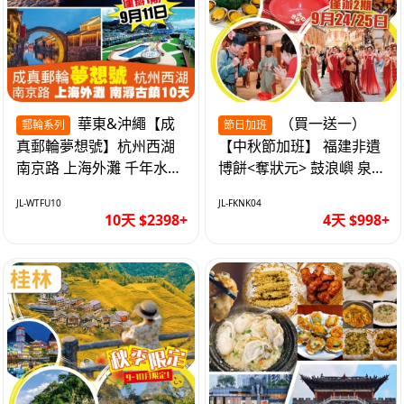
華東&沖繩【成
（買一送一）
郵輪系列
節日加班
真郵輪夢想號】杭州西湖
【中秋節加班】 福建非遺
南京路 上海外灘 千年水鄉
博餅<奪狀元> 鼓浪嶼 泉州
南潯古鎮 暢遊華東4市 無
西街 品龍蝦鮑魚海鮮宴 動
JL-WTFU10
JL-FKNK04
自費10天
車超值4天
10天 $2398+
4天 $998+