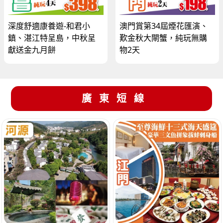
深度舒適康養遊-和君小
澳門賞第34屆煙花匯演、
鎮、湛江特呈島，中秋呈
歎金秋大閘蟹，純玩無購
獻送金九月餅
物2天
廣東短線