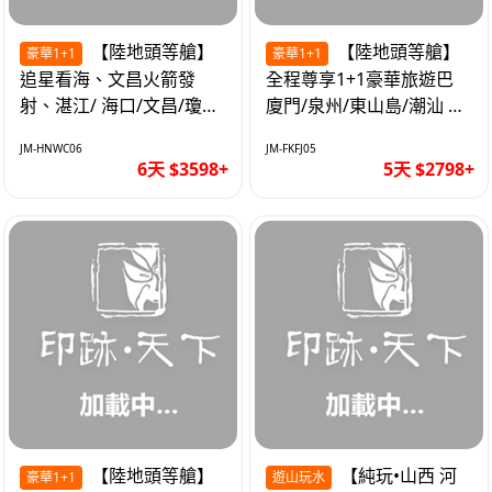
【陸地頭等艙】
【陸地頭等艙】
豪華1+1
豪華1+1
追星看海、文昌火箭發
全程尊享1+1豪華旅遊巴
射、湛江/ 海口/文昌/瓊海/
廈門/泉州/東山島/潮汕 精
三亞/ 航太科技和海島度假
品豪華團5天
JM-HNWC06
JM-FKFJ05
優質6天
6天 $3598+
5天 $2798+
【陸地頭等艙】
【純玩•山西 河
豪華1+1
遊山玩水