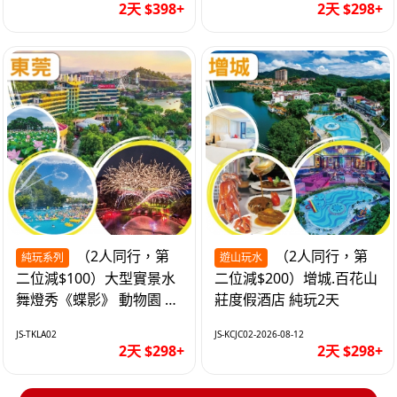
2天 $398+
2天 $298+
（2人同行，第
（2人同行，第
純玩系列
遊山玩水
二位減$100）大型實景水
二位減$200）增城.百花山
舞燈秀《蝶影》 動物園 水
莊度假酒店 純玩2天
上樂園 入住隱賢山莊酒店
JS-TKLA02
JS-KCJC02-2026-08-12
純玩2天
2天 $298+
2天 $298+