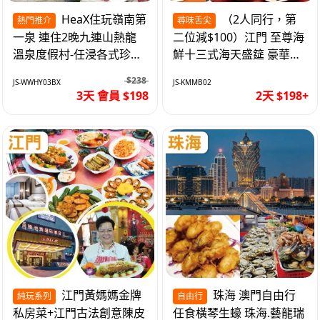
HeaX住玩嶺南第
（2人同行，第
熱門推介
尋味舌尖
一泉 連住2晚九連山熱龍
二位減$100）江門 至尊海
溫泉度假村-任浸各式珍稀
鮮十三式海天盛筵 豪華三
含氡溫泉 純玩3天
文魚拼象拔蚌刺身船 純玩
$238
JS-WWHY03BX
JS-KMMB02
2天
3天 會員 $198
2天 $198+
江門黃媽媽金牌
珠海 澳門自由行
純玩系列
自由行
私房菜+江門古法創意陳皮
任食橫琴生蠔 珠海.藝龍瑞