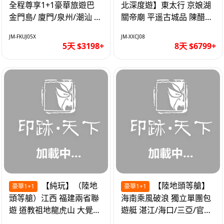
全程尊享1+1豪華旅遊巴
北深度遊】東太行 京娘湖
金門島/ 廈門/泉州/潮汕 無
關帝廟 平遥古城品 陳醋咖
自費 精品豪華團巴士5天
啡 太原直航8天
JM-FKUJ05X
JM-XXCJ08
5天 $3198+
8天 $6799+
【純玩】（陸地
【陸地頭等艙】
豪華1+1
豪華1+1
頭等艙）江西 福建兩省聯
海南乘風破浪 獨立單團包
遊 道教祖地龍虎山 大覺山
遊艇 湛江/海口/三亞/官塘/
夜遊汀州古城 1+1豪華巴
1+1巴士+豪華遊艇巡航6