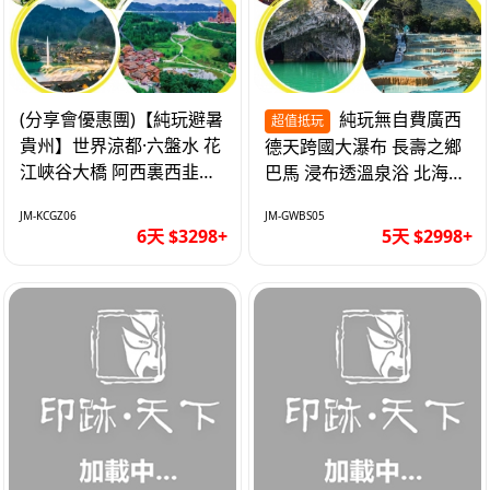
(分享會優惠團)【純玩避暑
純玩無自費廣西
超值抵玩
貴州】世界涼都·六盤水 花
德天跨國大瀑布 長壽之鄉
江峽谷大橋 阿西裏西韭菜
巴馬 浸布透溫泉浴 北海銀
坪 烏江寨 豪華雙飛6天
灘 巴士5天
JM-KCGZ06
JM-GWBS05
6天 $3298+
5天 $2998+