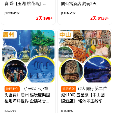
宴 遊【玉湖-桃花島】
閣公寓酒店 純玩2天
【中嘉維也納國際酒店】
JS-KMNG02X
JS-ZHMA02X
純玩2天
2天 $98+
2天 $138+
（1米以下小童
(2人同行 第二位
熱門推介
純玩系列
免團費）廣州 暢玩雙樂園
減$100) 五星級【中山國
極地海洋世界 企鵝冰雪世
際酒店】 瑤池翠玉藏珍盅
界 純玩2天
海鮮自助晚餐 純玩2天
JS-KCLA02
JS-SCME02