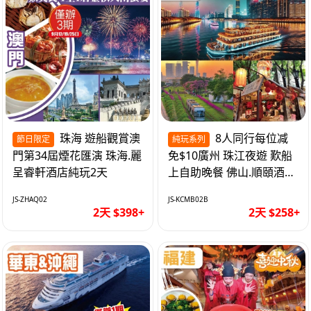
珠海 遊船觀賞澳
8人同行每位减
節日限定
純玩系列
門第34屆煙花匯演 珠海.麗
免$10廣州 珠江夜遊 歎船
呈睿軒酒店純玩2天
上自助晚餐 佛山.順頤酒店
純玩2天
JS-ZHAQ02
JS-KCMB02B
2天 $398+
2天 $258+