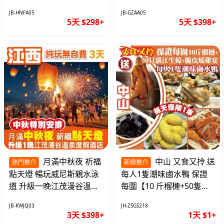
遊網紅打卡地西直街 純玩
邂逅身心舒緩 純玩巴士5
JB-HNFA05
JB-GZAA05
巴士5天
天
5天 $298+
5天 $398+
月滿中秋夜 祈福
中山 又食又拎 送
熱門推介
新線推介
點天燈 暢玩威尼斯親水泳
每人1隻潮味鹵水鴨 保證
道 升級一晚江茂漫谷溫泉
每圍【10 斤榴槤+50隻湛
度假酒店獨立泡池露臺房
江生蠔+脆皮燒雞宴】抵玩
JB-KWJQ03
JH-ZSGS218
純玩3天
1天
3天 $398+
1天 $1+