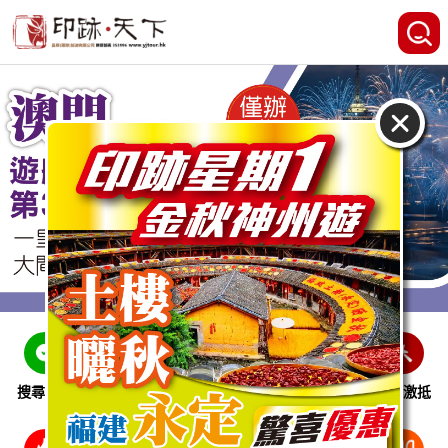
搜尋線路
跨省巴士
即時特惠
休閒娛樂
會員激抵