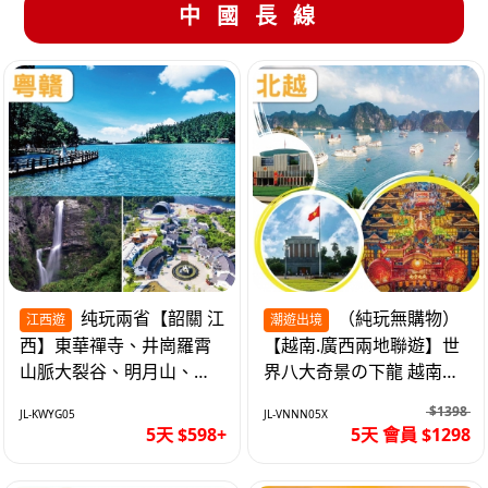
中國長線
纯玩兩省【韶關 江
（純玩無購物）
江西遊
潮遊出境
西】東華禪寺、井崗羅霄
【越南.廣西兩地聯遊】世
山脈大裂谷、明月山、仙
界八大奇景の下龍 越南首
女湖、巴士5天
都の河內 打卡南寧之夜 動
$1398
JL-KWYG05
JL-VNNN05X
車5天
5天 $598+
5天 會員 $1298