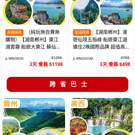
（純玩無自費無
【湖南郴州】漫
高鐵精選
高鐵精選
購物）【湖南郴州】東江
遊仙境五指峰 船遊東江湖
湖賞霧 船遊大東江 蘇仙嶺
連住2晚國際品牌 超值高
夜遊裕後街 高鐵3天
鐵3天
$1298
$798
JL-WNOK03X
JL-WNQO03AX
3天 會員 $1198
3天 會員 $498
跨省巴士