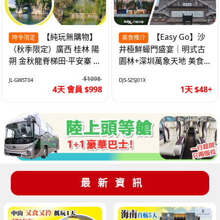
【純玩無購物】
【Easy Go】沙
時令限定
美食推介
（秋季限定）廣西 桂林 陽
井極鮮蠔門盛宴｜明式古
朔 金秋龍脊梯田·平安寨 城
園林+深圳萬象天地 美食
徽象鼻山 網紅富里橋 動車
純玩1天
$1098
JL-GWST04
DJS-SZSJ01X
4天
4天 會員 $998
1天 $48+
最新資訊