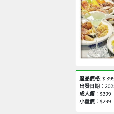
產品價格
: $
39
出發日期
：2025
成人價
：
$399
小童價
：
$299