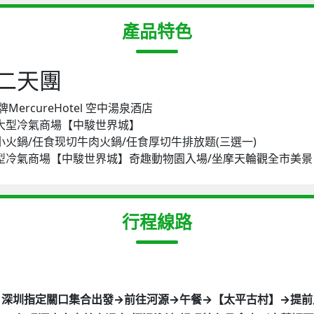
產品特色
二天團
ercureHotel 空中湯泉酒店
大型冷氣商場【中駿世界城】
火鍋/任食现切牛肉火鍋/任食厚切牛排放题(三選一)
型冷氣商場【中駿世界城】奇趣動物園入場/坐摩天輪觀全市美景
行程線路
16 D1、深圳指定關口集合出發→前往河源→午餐→【太平古村】→提