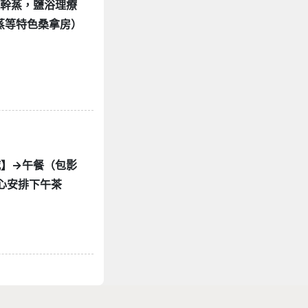
理幹蒸，鹽浴理療
蒸等特色桑拿房）
界城】→午餐（包影
心安排下午茶