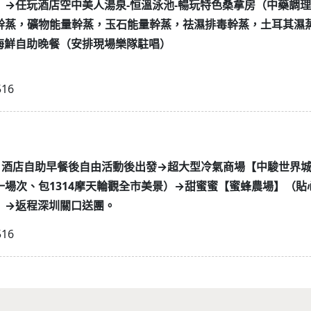
】→任玩酒店空中美人湯泉-恒溫泳池-暢玩特色桑拿房（中藥調
幹蒸，礦物能量幹蒸，玉石能量幹蒸，祛濕排毒幹蒸，土耳其濕
海鮮自助晚餐（安排現場樂隊駐唱）
516
17 D2、酒店自助早餐後自由活動後出發→超大型冷氣商場【中駿世
一場次、包1314摩天輪觀全市美景）→甜蜜蜜【蜜蜂農場】（貼
）→返程深圳關口送團。
516