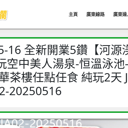
主頁
廣東線路
廣東達
-05-16 全新開業5鑽【河
玩空中美人湯泉-恒溫泳池
華茶樓任點任食 純玩2天 J
2-20250516