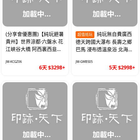
(分享會優惠團)【純玩避暑
純玩無自費廣西
超值抵玩
貴州】世界涼都·六盤水 花
德天跨國大瀑布 長壽之鄉
江峽谷大橋 阿西裏西韭菜
巴馬 浸布透溫泉浴 北海銀
坪 烏江寨 豪華雙飛6天
灘 巴士5天
JM-KCGZ06
JM-GWBS05
6天 $3298+
5天 $2998+