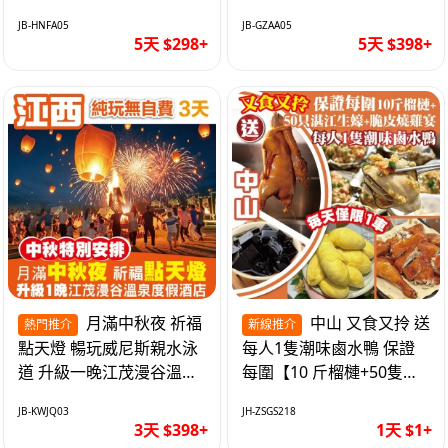
遊網紅打卡地西直街 純玩
邂逅身心舒緩 純玩巴士5
JB-HNFA05
JB-GZAA05
巴士5天
天
5天 $298+
5天 $398+
月滿中秋夜 祈福
中山 又食又拎 送
熱門推介
新線推介
點天燈 暢玩威尼斯親水泳
每人1隻潮味鹵水鴨 保證
道 升級一晚江茂漫谷溫泉
每圍【10 斤榴槤+50隻湛
度假酒店獨立泡池露臺房
江生蠔+脆皮燒雞宴】抵玩
JB-KWJQ03
JH-ZSGS218
純玩3天
1天
3天 $398+
1天 $1+