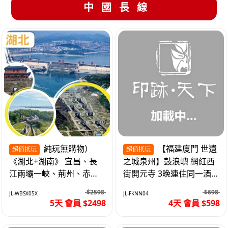
中國長線
純玩無購物）
【福建廈門 世遺
超值抵玩
超值抵玩
《湖北+湖南》 宜昌、長
之城泉州】鼓浪嶼 網紅西
江兩壩一峽、荊州、赤
街開元寺 3晚連住同一酒
壁、岳陽、長沙坡 高鐵5
店 免搬行李 動車4天
$2598
$698
JL-WBSX05X
JL-FKNN04
天
5天 會員 $2498
4天 會員 $598