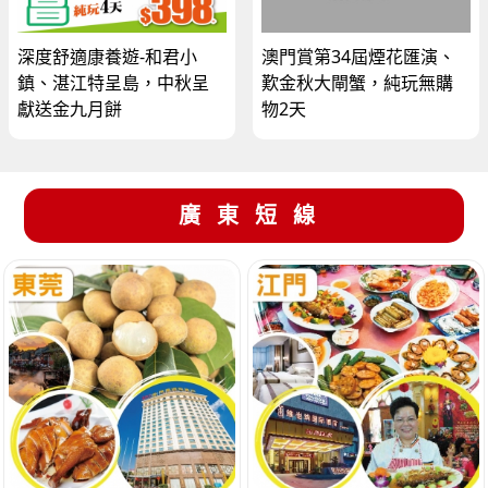
深度舒適康養遊-和君小
澳門賞第34屆煙花匯演、
鎮、湛江特呈島，中秋呈
歎金秋大閘蟹，純玩無購
獻送金九月餅
物2天
廣東短線