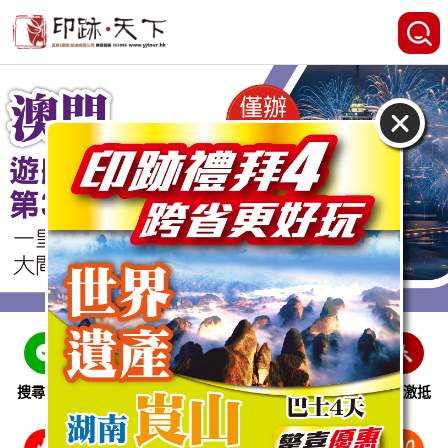
搜尋線路
跨省巴士
即時特惠
休閒娛樂
會員激抵