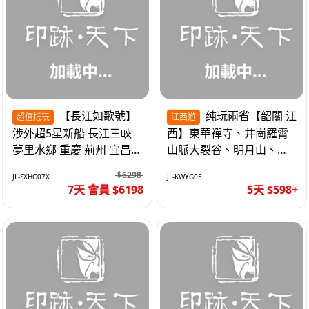
【長江如歌號】
纯玩兩省【韶關 江
超值抵玩
江西遊
涉外超5星新船 長江三峽
西】東華禪寺、井崗羅霄
夢里水鄉 重慶 荊州 宜昌
山脈大裂谷、明月山、仙
高鐵7天
女湖、巴士5天
$6298
JL-SXHG07X
JL-KWYG05
7天 會員 $6198
5天 $598+