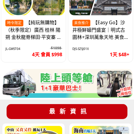
【純玩無購物】
【Easy Go】沙
時令限定
美食推介
（秋季限定）廣西 桂林 陽
井極鮮蠔門盛宴｜明式古
朔 金秋龍脊梯田·平安寨 城
園林+深圳萬象天地 美食
徽象鼻山 網紅富里橋 動車
純玩1天
$1098
JL-GWST04
DJS-SZSJ01X
4天
4天 會員 $998
1天 $48+
最新資訊