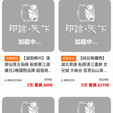
【湖南郴州】漫
【純玩無購物】
高鐵精選
超值抵玩
遊仙境五指峰 船遊東江湖
湖北恩施 船遊清江畫廊 女
連住2晚國際品牌 超值高
兒城 大峽谷 宣恩仙山貢水
鐵3天
直航5天
$798
$2298
JL-WNQO03AX
JL-WBSL05X
3天 會員 $498
5天 會員 $2198