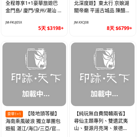
全程尊享1+1豪華旅遊巴
北深度遊】東太行 京娘湖
金門島/ 廈門/泉州/潮汕 無
關帝廟 平遥古城品 陳醋咖
自費 精品豪華團巴士5天
啡 太原直航8天
JM-FKUJ05X
JM-XXCJ08
5天 $3198+
8天 $6799+
【陸地頭等艙】
【純玩無自費閩贛兩省】
豪華1+1
尋仙主題專列、雙遺武夷
海南乘風破浪 獨立單團包
山、婺源月亮灣、景德
遊艇 湛江/海口/三亞/官塘/
鎮、葛仙村高鐵6天
1+1巴士+豪華遊艇巡航6