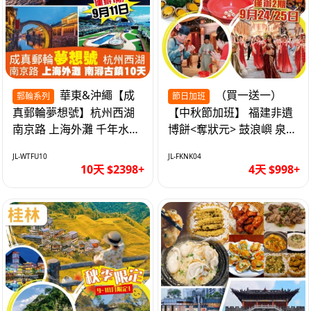
華東&沖繩【成
（買一送一）
郵輪系列
節日加班
真郵輪夢想號】杭州西湖
【中秋節加班】 福建非遺
南京路 上海外灘 千年水鄉
博餅<奪狀元> 鼓浪嶼 泉州
南潯古鎮 暢遊華東4市 無
西街 品龍蝦鮑魚海鮮宴 動
JL-WTFU10
JL-FKNK04
自費10天
車超值4天
10天 $2398+
4天 $998+