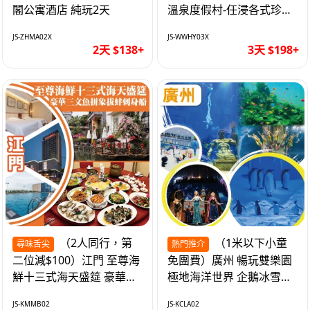
閣公寓酒店 純玩2天
溫泉度假村-任浸各式珍稀
含氡溫泉 純玩3天
JS-ZHMA02X
JS-WWHY03X
2天 $138+
3天 $198+
（2人同行，第
（1米以下小童
尋味舌尖
熱門推介
二位減$100）江門 至尊海
免團費）廣州 暢玩雙樂園
鮮十三式海天盛筵 豪華三
極地海洋世界 企鵝冰雪世
文魚拼象拔蚌刺身船 純玩
界 純玩2天
JS-KMMB02
JS-KCLA02
2天