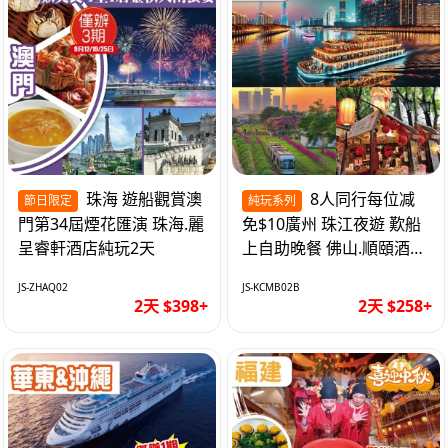
珠海 遊船觀賞澳
8人同行每位减
節日限定
純玩系列
門第34屆煙花匯演 珠海.麗
免$10廣州 珠江夜遊 歎船
呈睿軒酒店純玩2天
上自助晚餐 佛山.順頤酒店
純玩2天
JS-ZHAQ02
JS-KCMB02B
2天 $398+
2天 $258+