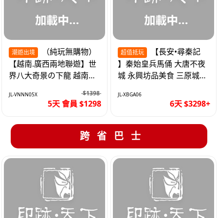
（純玩無購物）
【長安•尋秦記
潮遊出境
超值抵玩
【越南.廣西兩地聯遊】世
】秦始皇兵馬俑 大唐不夜
界八大奇景の下龍 越南首
城 永興坊品美食 三原城隍
都の河內 打卡南寧之夜 動
廟 西安高鐵6天
$1398
JL-VNNN05X
JL-XBGA06
車5天
5天 會員 $1298
6天 $3298+
跨省巴士