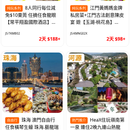
8人同行每位減
江門黃媽媽金牌
纯玩系列
純玩系列
免$10東莞 任摘任食龍眼
私房菜+江門古法創意陳皮
【常平翔盈國際酒店】
宴 遊【玉湖-桃花島】
KTV歡唱/麻將任打 純玩2
【中嘉維也納國際酒店】
JS-TKMB02
JS-KMNG02X
天
純玩2天
2天 $188+
2天 $98+
珠海 澳門自由行
HeaX住玩嶺南第
自由行
熱門推介
任食橫琴生蠔 珠海.藝龍瑞
一泉 連住2晚九連山熱龍