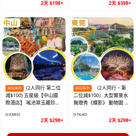
2天 $198+
2天 $398+
(2人同行 第二位
（2人同行，第
純玩系列
純玩系列
減$100) 五星級【中山國
二位減$100）大型實景水
際酒店】 瑤池翠玉藏珍盅
舞燈秀《蝶影》 動物園 水
海鮮自助晚餐 純玩2天
上樂園 入住隱賢山莊酒店
JS-SCME02
JS-TKLA02
純玩2天
2天 $298+
2天 $298+