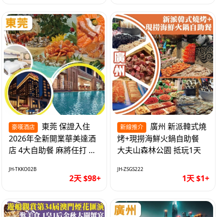
東莞 保證入住
廣州 新派韓式燒
豪嘆酒店
新線推介
2026年全新開業華美達酒
烤+現撈海鮮火鍋自助餐
店 4大自助餐 麻將任打 抵
大夫山森林公園 抵玩1天
玩2天
JH-TKKO02B
JH-ZSGS222
2天 $98+
1天 $1+