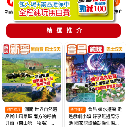
新品推介
季節限定
溫泉養生
買一送一
美食推介
精選推介
湖南 世界自然遺
會昌 嬉水避暑 走
熱門推介
熱門推介
產崀山風景區 南方的呼倫
進戲劇小鎮 靜享無邊際泳
貝爾（南山第一牧場）夜
池 國家認證稀缺漢仙溫泉