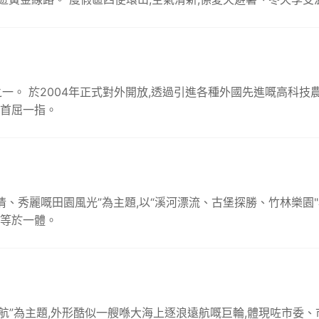
一。 於2004年正式對外開放,透過引進各種外國先進嘅高科技
國首屈一指。
情、秀麗嘅田園風光”為主題,以“溪河漂流、古堡探勝、竹林樂園
性等於一體。
遠航”為主題,外形酷似一艘喺大海上逐浪遠航嘅巨輪,體現咗市委