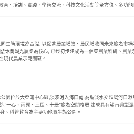
教育、培訓、實踐、學術交流、科技文化活動等全方位、多功能
同生態環境為基礎, 以促進農業增效、農民增收同未來旅遊市場發
同生態休閒觀光農業為核心, 已經初步建成為一個集農業科研、農
性現代農業示範園區。
公園位於大亞灣中心區,淡澳河入海口處,為鹹淡水交匯嘅河口濕
力打造“一心、兩翼、三區、十景"旅遊空間格局,建成具有嶺南典型
健身、科普教育為主要功能嘅生態公園。