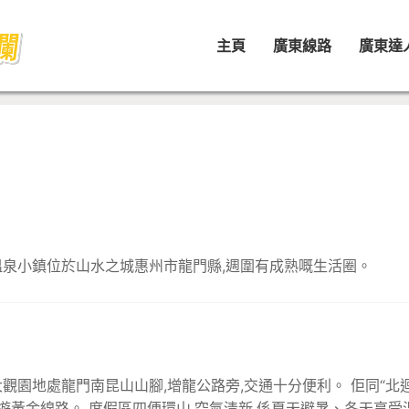
主頁
廣東線路
廣東達
泉小鎮位於山水之城惠州市龍門縣,週圍有成熟嘅生活圈。
觀園地處龍門南昆山山腳,增龍公路旁,交通十分便利。 佢同“北
閒遊黃金線路。 度假區四便環山,空氣清新,係夏天避暑、冬天享