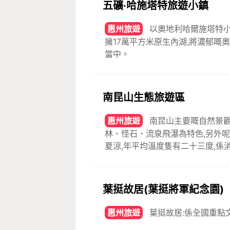
五礦·哈施塔特旅遊小鎮
惠州旅遊
以奧地利哈爾施塔特小鎮
擁17萬平方米原生內湖,將濃郁
當中。
南昆山生態旅遊區
惠州旅遊
南昆山主要嘅自然景觀
林、怪石、流泉飛瀑為特色,另外
夏涼,年平均溫度隻有二十三度,係
葉挺故居(葉挺將軍紀念園)
惠州旅遊
葉挺故居:係全國重點文