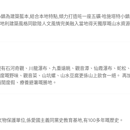
為建築藍本,結合本地特點,傾力打造咗一座五礦·哈施塔特小鎮,佔
嘅奧地利建築風格同歐陸人文風情完美融入當地得天獨厚嘅山水資源
有石河奇觀、川龍瀑布、九重遠眺、觀音潭、仙霞瀑布、蛇松、
呢度嘅野味、觀音菜、山坑螺、山水豆腐更係山上飲食一絕。 再
消閒度假、療養避暑嘅勝地。
物保護單位,係愛國主義同黨史教育基地,有100多年嘅歷史。