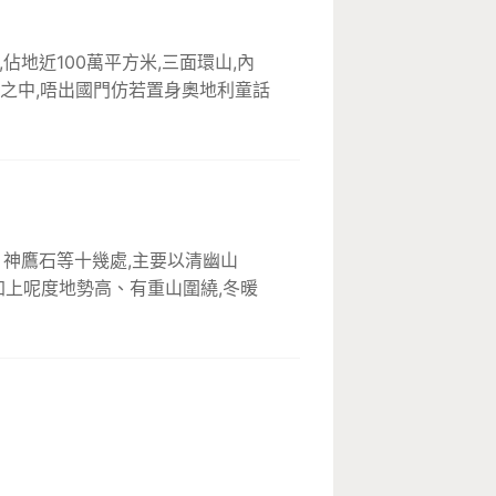
地近100萬平方米,三面環山,內
之中,唔出國門仿若置身奧地利童話
神鷹石等十幾處,主要以清幽山
加上呢度地勢高、有重山圍繞,冬暖