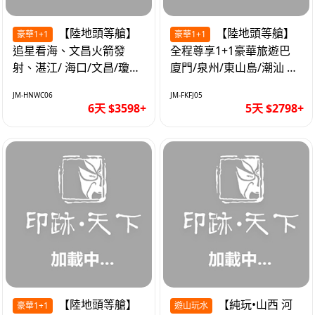
【陸地頭等艙】
【陸地頭等艙】
豪華1+1
豪華1+1
追星看海、文昌火箭發
全程尊享1+1豪華旅遊巴
射、湛江/ 海口/文昌/瓊海/
廈門/泉州/東山島/潮汕 精
三亞/ 航太科技和海島度假
品豪華團5天
JM-HNWC06
JM-FKFJ05
優質6天
6天 $3598+
5天 $2798+
【陸地頭等艙】
【純玩•山西 河
豪華1+1
遊山玩水