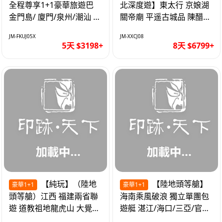
全程尊享1+1豪華旅遊巴
北深度遊】東太行 京娘湖
金門島/ 廈門/泉州/潮汕 無
關帝廟 平遥古城品 陳醋咖
自費 精品豪華團巴士5天
啡 太原直航8天
JM-FKUJ05X
JM-XXCJ08
5天 $3198+
8天 $6799+
【純玩】（陸地
【陸地頭等艙】
豪華1+1
豪華1+1
頭等艙）江西 福建兩省聯
海南乘風破浪 獨立單團包
遊 道教祖地龍虎山 大覺山
遊艇 湛江/海口/三亞/官塘/
夜遊汀州古城 1+1豪華巴
1+1巴士+豪華遊艇巡航6