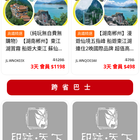
（純玩無自費無
【湖南郴州】漫
高鐵精選
高鐵精選
購物）【湖南郴州】東江
遊仙境五指峰 船遊東江湖
湖賞霧 船遊大東江 蘇仙嶺
連住2晚國際品牌 超值高
夜遊裕後街 高鐵3天
鐵3天
$1298
$798
JL-WNOK03X
JL-WNQO03AX
3天 會員 $1198
3天 會員 $498
跨省巴士