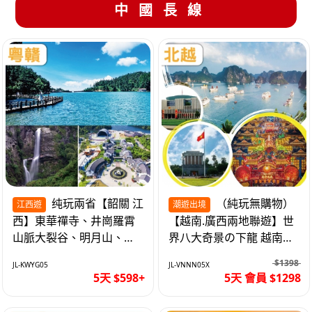
中國長線
纯玩兩省【韶關 江
（純玩無購物）
江西遊
潮遊出境
西】東華禪寺、井崗羅霄
【越南.廣西兩地聯遊】世
山脈大裂谷、明月山、仙
界八大奇景の下龍 越南首
女湖、巴士5天
都の河內 打卡南寧之夜 動
$1398
JL-KWYG05
JL-VNNN05X
車5天
5天 $598+
5天 會員 $1298