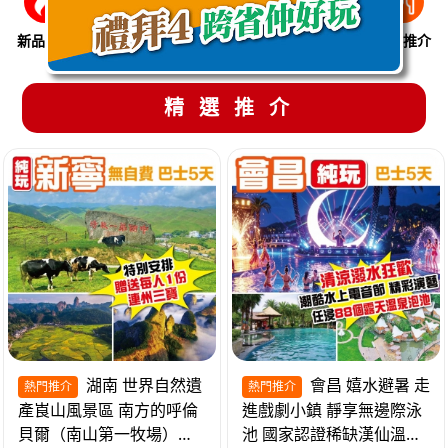
新品推介
季節限定
溫泉養生
買一送一
美食推介
精選推介
湖南 世界自然遺
會昌 嬉水避暑 走
熱門推介
熱門推介
產崀山風景區 南方的呼倫
進戲劇小鎮 靜享無邊際泳
貝爾（南山第一牧場）夜
池 國家認證稀缺漢仙溫泉