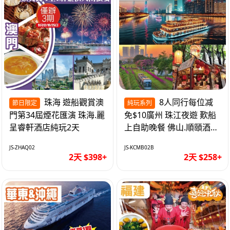
珠海 遊船觀賞澳
8人同行每位减
節日限定
純玩系列
門第34屆煙花匯演 珠海.麗
免$10廣州 珠江夜遊 歎船
呈睿軒酒店純玩2天
上自助晚餐 佛山.順頤酒店
純玩2天
JS-ZHAQ02
JS-KCMB02B
2天 $398+
2天 $258+