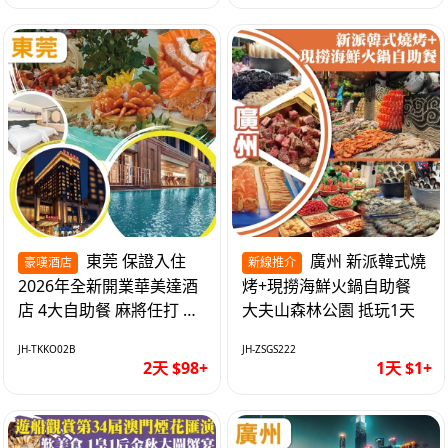
東莞 保證入住
廣州 新派韓式燒
豪嘆酒店
新線推介
2026年全新開業華美達酒
烤+現撈海鮮火鍋自助餐
店 4大自助餐 麻將任打 抵
大夫山森林公園 抵玩1天
玩2天
JH-TKKO02B
JH-ZSGS222
2天 $98+
1天 $1+