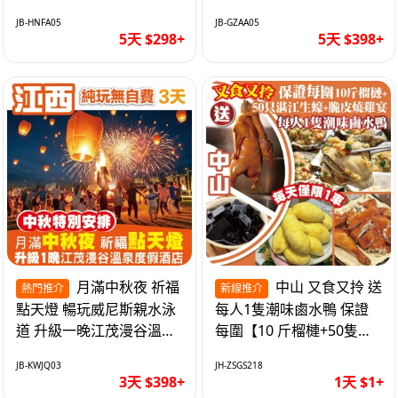
遊網紅打卡地西直街 純玩
邂逅身心舒緩 純玩巴士5
JB-HNFA05
JB-GZAA05
巴士5天
天
5天 $298+
5天 $398+
月滿中秋夜 祈福
中山 又食又拎 送
熱門推介
新線推介
點天燈 暢玩威尼斯親水泳
每人1隻潮味鹵水鴨 保證
道 升級一晚江茂漫谷溫泉
每圍【10 斤榴槤+50隻湛
度假酒店獨立泡池露臺房
江生蠔+脆皮燒雞宴】抵玩
JB-KWJQ03
JH-ZSGS218
純玩3天
1天
3天 $398+
1天 $1+