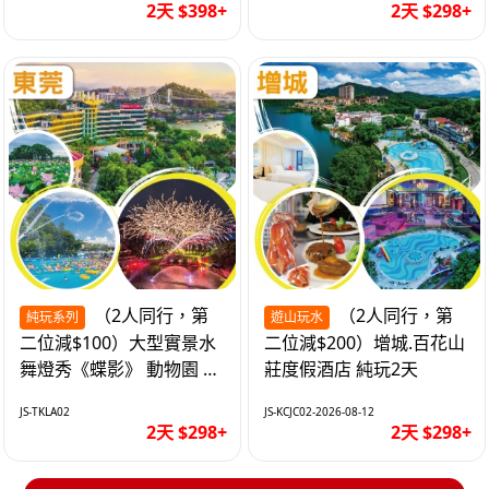
2天 $398+
2天 $298+
（2人同行，第
（2人同行，第
純玩系列
遊山玩水
二位減$100）大型實景水
二位減$200）增城.百花山
舞燈秀《蝶影》 動物園 水
莊度假酒店 純玩2天
上樂園 入住隱賢山莊酒店
JS-TKLA02
JS-KCJC02-2026-08-12
純玩2天
2天 $298+
2天 $298+