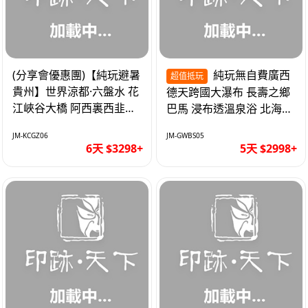
(分享會優惠團)【純玩避暑
純玩無自費廣西
超值抵玩
貴州】世界涼都·六盤水 花
德天跨國大瀑布 長壽之鄉
江峽谷大橋 阿西裏西韭菜
巴馬 浸布透溫泉浴 北海銀
坪 烏江寨 豪華雙飛6天
灘 巴士5天
JM-KCGZ06
JM-GWBS05
6天 $3298+
5天 $2998+