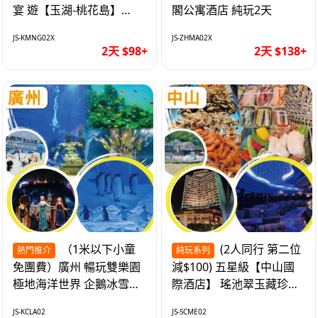
宴 遊【玉湖-桃花島】
閣公寓酒店 純玩2天
【中嘉維也納國際酒店】
JS-KMNG02X
JS-ZHMA02X
純玩2天
2天 $98+
2天 $138+
（1米以下小童
(2人同行 第二位
熱門推介
純玩系列
免團費）廣州 暢玩雙樂園
減$100) 五星級【中山國
極地海洋世界 企鵝冰雪世
際酒店】 瑤池翠玉藏珍盅
界 純玩2天
海鮮自助晚餐 純玩2天
JS-KCLA02
JS-SCME02