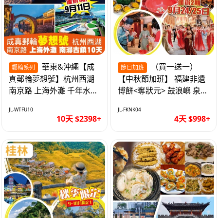
華東&沖繩【成
（買一送一）
郵輪系列
節日加班
真郵輪夢想號】杭州西湖
【中秋節加班】 福建非遺
南京路 上海外灘 千年水鄉
博餅<奪狀元> 鼓浪嶼 泉州
南潯古鎮 暢遊華東4市 無
西街 品龍蝦鮑魚海鮮宴 動
JL-WTFU10
JL-FKNK04
自費10天
車超值4天
10天 $2398+
4天 $998+