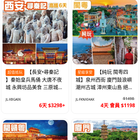
【長安•尋秦記
【純玩 閩粵四
超值抵玩
星級享受
】秦始皇兵馬俑 大唐不夜
城】泉州西街 廈門鼓浪嶼
城 永興坊品美食 三原城隍
潮州古城 漳州東山島 絕無
廟 西安高鐵6天
自費 福建動車4天
$1498
JL-XBGA06
JL-FKNX04AX
6天 $3298+
4天 會員 $1198