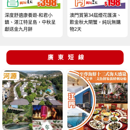
深度舒適康養遊-和君小
澳門賞第34屆煙花匯演、
鎮、湛江特呈島，中秋呈
歎金秋大閘蟹，純玩無購
獻送金九月餅
物2天
廣東短線