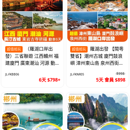
（羅湖口岸出
羅湖出發 【閩粵
超值抵玩
超值抵玩
發）三省聯遊 江西贛州 福
雙省】潮州古城 廈門鼓浪
建廈門 廣東潮汕 河源 動車
嶼 漳州東山島 泉州西街
超值6天
《位上.石斛肉汁燉鮑魚》
$998
JL-FKBB06
JL-FKNR05
超值抵玩5天
6天 $798+
5天 會員 $898