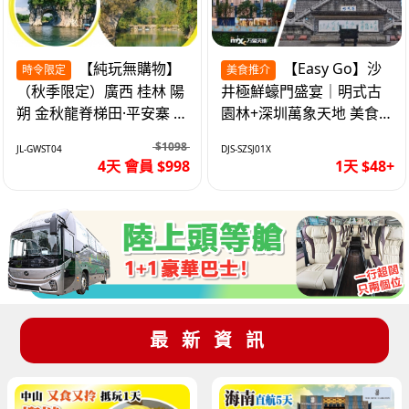
【純玩無購物】
【Easy Go】沙
時令限定
美食推介
（秋季限定）廣西 桂林 陽
井極鮮蠔門盛宴｜明式古
朔 金秋龍脊梯田·平安寨 城
園林+深圳萬象天地 美食
徽象鼻山 網紅富里橋 動車
純玩1天
$1098
JL-GWST04
DJS-SZSJ01X
4天
4天 會員 $998
1天 $48+
最新資訊