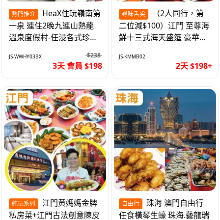
HeaX住玩嶺南第
（2人同行，第
熱門推介
尋味舌尖
一泉 連住2晚九連山熱龍
二位減$100）江門 至尊海
溫泉度假村-任浸各式珍稀
鮮十三式海天盛筵 豪華三
含氡溫泉 純玩3天
文魚拼象拔蚌刺身船 純玩
$238
JS-WWHY03BX
JS-KMMB02
2天
3天 會員 $198
2天 $198+
江門黃媽媽金牌
珠海 澳門自由行
純玩系列
自由行
私房菜+江門古法創意陳皮
任食橫琴生蠔 珠海.藝龍瑞