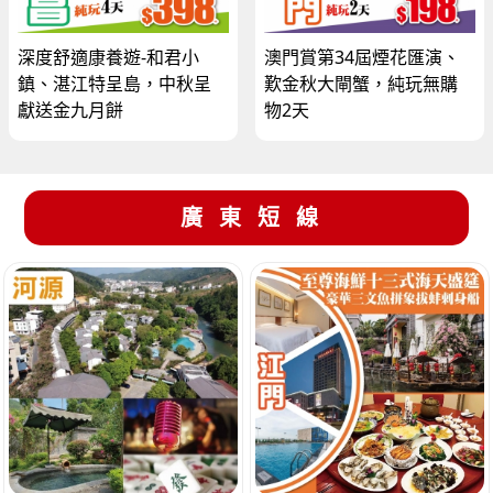
深度舒適康養遊-和君小
澳門賞第34屆煙花匯演、
鎮、湛江特呈島，中秋呈
歎金秋大閘蟹，純玩無購
獻送金九月餅
物2天
廣東短線