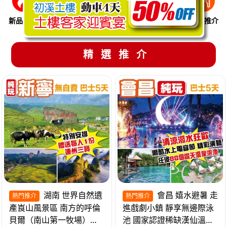
新品推介
季節限定
溫泉養生
買一送一
美食推介
精選推介
湖南 世界自然遺
會昌 嬉水避暑 走
熱門推介
熱門推介
產崀山風景區 南方的呼倫
進戲劇小鎮 靜享無邊際泳
貝爾（南山第一牧場）夜
池 國家認證稀缺漢仙溫泉