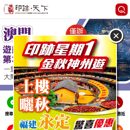
搜尋線路
跨省巴士
即時特惠
休閒娛樂
會員激抵