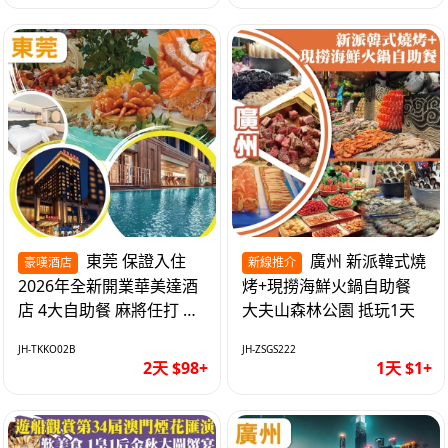
東莞 保證入住
廣州 新派韓式燒
豪嘆酒店
新線推介
2026年全新開業華美達酒
烤+現撈海鮮火鍋自助餐
店 4大自助餐 麻將任打 抵
大夫山森林公園 抵玩1天
玩2天
JH-TKKO02B
JH-ZSGS222
2天 $98+
1天 $1+