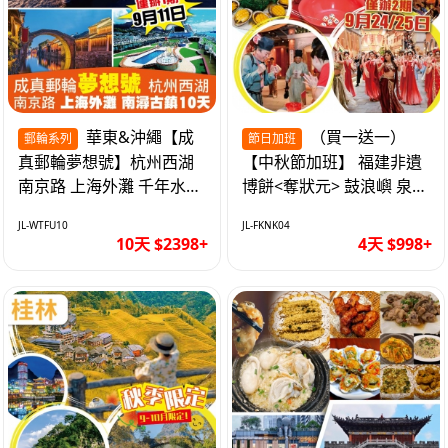
華東&沖繩【成
（買一送一）
郵輪系列
節日加班
真郵輪夢想號】杭州西湖
【中秋節加班】 福建非遺
南京路 上海外灘 千年水鄉
博餅<奪狀元> 鼓浪嶼 泉州
南潯古鎮 暢遊華東4市 無
西街 品龍蝦鮑魚海鮮宴 動
JL-WTFU10
JL-FKNK04
自費10天
車超值4天
10天 $2398+
4天 $998+