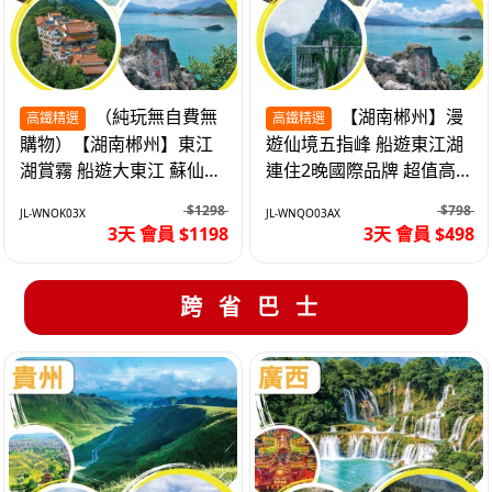
（純玩無自費無
【湖南郴州】漫
高鐵精選
高鐵精選
購物）【湖南郴州】東江
遊仙境五指峰 船遊東江湖
湖賞霧 船遊大東江 蘇仙嶺
連住2晚國際品牌 超值高
夜遊裕後街 高鐵3天
鐵3天
$1298
$798
JL-WNOK03X
JL-WNQO03AX
3天 會員 $1198
3天 會員 $498
跨省巴士