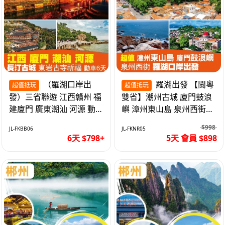
（羅湖口岸出
羅湖出發 【閩粵
超值抵玩
超值抵玩
發）三省聯遊 江西贛州 福
雙省】潮州古城 廈門鼓浪
建廈門 廣東潮汕 河源 動車
嶼 漳州東山島 泉州西街
超值6天
《位上.石斛肉汁燉鮑魚》
$998
JL-FKBB06
JL-FKNR05
超值抵玩5天
6天 $798+
5天 會員 $898