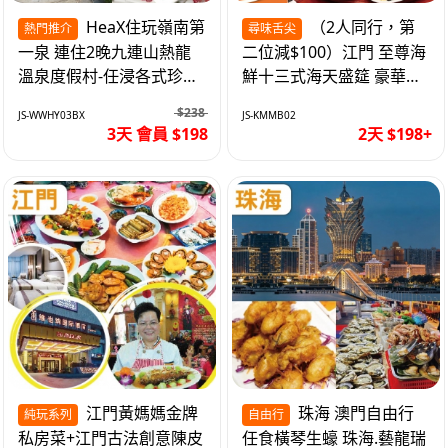
HeaX住玩嶺南第
（2人同行，第
熱門推介
尋味舌尖
一泉 連住2晚九連山熱龍
二位減$100）江門 至尊海
溫泉度假村-任浸各式珍稀
鮮十三式海天盛筵 豪華三
含氡溫泉 純玩3天
文魚拼象拔蚌刺身船 純玩
$238
JS-WWHY03BX
JS-KMMB02
2天
3天 會員 $198
2天 $198+
江門黃媽媽金牌
珠海 澳門自由行
純玩系列
自由行
私房菜+江門古法創意陳皮
任食橫琴生蠔 珠海.藝龍瑞