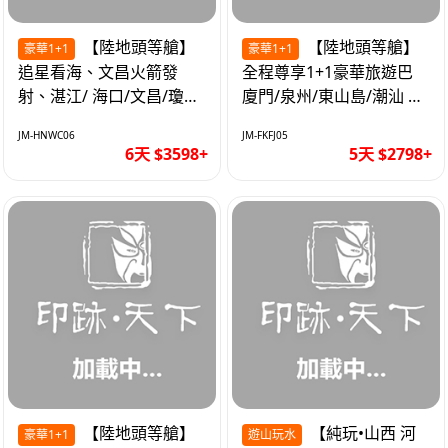
【陸地頭等艙】
【陸地頭等艙】
豪華1+1
豪華1+1
追星看海、文昌火箭發
全程尊享1+1豪華旅遊巴
射、湛江/ 海口/文昌/瓊海/
廈門/泉州/東山島/潮汕 精
三亞/ 航太科技和海島度假
品豪華團5天
JM-HNWC06
JM-FKFJ05
優質6天
6天 $3598+
5天 $2798+
【陸地頭等艙】
【純玩•山西 河
豪華1+1
遊山玩水