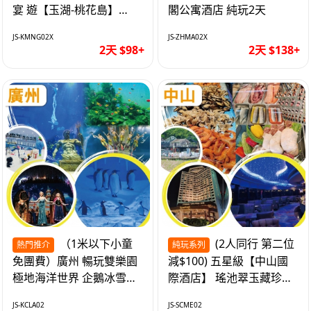
宴 遊【玉湖-桃花島】
閣公寓酒店 純玩2天
【中嘉維也納國際酒店】
JS-KMNG02X
JS-ZHMA02X
純玩2天
2天 $98+
2天 $138+
（1米以下小童
(2人同行 第二位
熱門推介
純玩系列
免團費）廣州 暢玩雙樂園
減$100) 五星級【中山國
極地海洋世界 企鵝冰雪世
際酒店】 瑤池翠玉藏珍盅
界 純玩2天
海鮮自助晚餐 純玩2天
JS-KCLA02
JS-SCME02