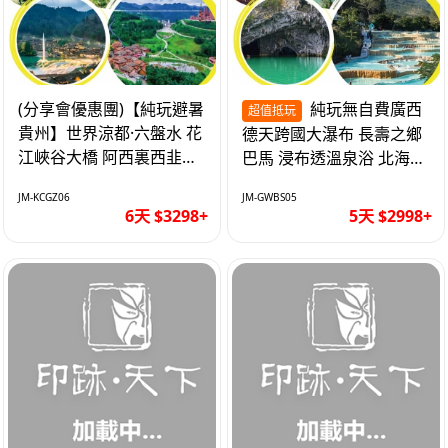
(分享會優惠團)【純玩避暑
純玩無自費廣西
超值抵玩
貴州】世界涼都·六盤水 花
德天跨國大瀑布 長壽之鄉
江峽谷大橋 阿西裏西韭菜
巴馬 浸布透溫泉浴 北海銀
坪 烏江寨 豪華雙飛6天
灘 巴士5天
JM-KCGZ06
JM-GWBS05
6天 $3298+
5天 $2998+