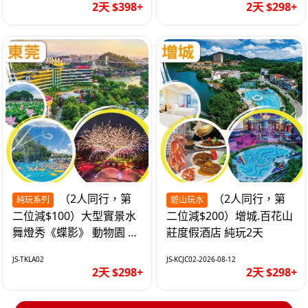
2天 $398+
2天 $298+
（2人同行，第
（2人同行，第
純玩系列
遊山玩水
二位減$100）大型實景水
二位減$200）增城.百花山
舞燈秀《蝶影》 動物園 水
莊度假酒店 純玩2天
上樂園 入住隱賢山莊酒店
JS-TKLA02
JS-KCJC02-2026-08-12
純玩2天
2天 $298+
2天 $298+