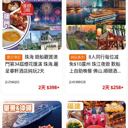
珠海 遊船觀賞澳
8人同行每位减
節日限定
純玩系列
門第34屆煙花匯演 珠海.麗
免$10廣州 珠江夜遊 歎船
呈睿軒酒店純玩2天
上自助晚餐 佛山.順頤酒店
純玩2天
JS-ZHAQ02
JS-KCMB02B
2天 $398+
2天 $258+