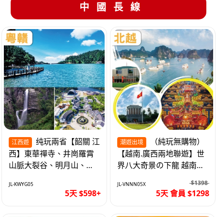
中國長線
纯玩兩省【韶關 江
（純玩無購物）
江西遊
潮遊出境
西】東華禪寺、井崗羅霄
【越南.廣西兩地聯遊】世
山脈大裂谷、明月山、仙
界八大奇景の下龍 越南首
女湖、巴士5天
都の河內 打卡南寧之夜 動
$1398
JL-KWYG05
JL-VNNN05X
車5天
5天 $598+
5天 會員 $1298