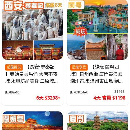
【長安•尋秦記
【純玩 閩粵四
超值抵玩
星級享受
】秦始皇兵馬俑 大唐不夜
城】泉州西街 廈門鼓浪嶼
城 永興坊品美食 三原城隍
潮州古城 漳州東山島 絕無
廟 西安高鐵6天
自費 福建動車4天
$1498
JL-XBGA06
JL-FKNX04AX
6天 $3298+
4天 會員 $1198