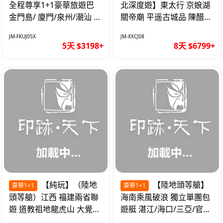
全程尊享1+1豪華旅遊巴
北深度遊】東太行 京娘湖
金門島/ 廈門/泉州/潮汕 無
關帝廟 平遥古城品 陳醋咖
自費 精品豪華團巴士5天
啡 太原直航8天
JM-FKUJ05X
JM-XXCJ08
5天 $3198+
8天 $6799+
【純玩】（陸地
【陸地頭等艙】
豪華1+1
豪華1+1
頭等艙）江西 福建兩省聯
海南乘風破浪 獨立單團包
遊 道教祖地龍虎山 大覺山
遊艇 湛江/海口/三亞/官塘/
夜遊汀州古城 1+1豪華巴
1+1巴士+豪華遊艇巡航6