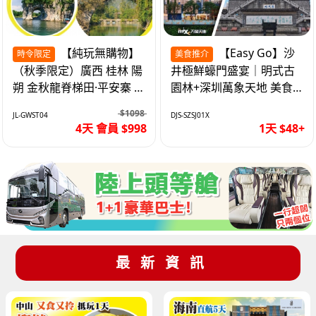
【純玩無購物】
【Easy Go】沙
時令限定
美食推介
（秋季限定）廣西 桂林 陽
井極鮮蠔門盛宴｜明式古
朔 金秋龍脊梯田·平安寨 城
園林+深圳萬象天地 美食
徽象鼻山 網紅富里橋 動車
純玩1天
$1098
JL-GWST04
DJS-SZSJ01X
4天
4天 會員 $998
1天 $48+
最新資訊