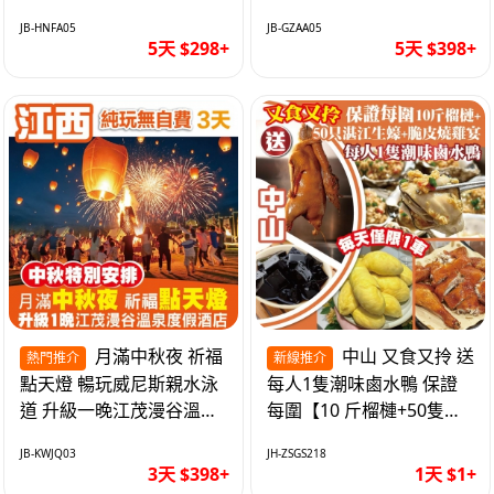
遊網紅打卡地西直街 純玩
邂逅身心舒緩 純玩巴士5
JB-HNFA05
JB-GZAA05
巴士5天
天
5天 $298+
5天 $398+
月滿中秋夜 祈福
中山 又食又拎 送
熱門推介
新線推介
點天燈 暢玩威尼斯親水泳
每人1隻潮味鹵水鴨 保證
道 升級一晚江茂漫谷溫泉
每圍【10 斤榴槤+50隻湛
度假酒店獨立泡池露臺房
江生蠔+脆皮燒雞宴】抵玩
JB-KWJQ03
JH-ZSGS218
純玩3天
1天
3天 $398+
1天 $1+