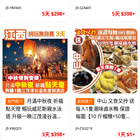
遊網紅打卡地西直街 純玩
邂逅身心舒緩 純玩巴士5
JB-HNFA05
JB-GZAA05
巴士5天
天
5天 $298+
5天 $398+
月滿中秋夜 祈福
中山 又食又拎 送
熱門推介
新線推介
點天燈 暢玩威尼斯親水泳
每人1隻潮味鹵水鴨 保證
道 升級一晚江茂漫谷溫泉
每圍【10 斤榴槤+50隻湛
度假酒店獨立泡池露臺房
江生蠔+脆皮燒雞宴】抵玩
JB-KWJQ03
JH-ZSGS218
純玩3天
1天
3天 $398+
1天 $1+