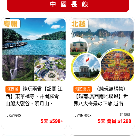
中國長線
纯玩兩省【韶關 江
（純玩無購物）
江西遊
潮遊出境
西】東華禪寺、井崗羅霄
【越南.廣西兩地聯遊】世
山脈大裂谷、明月山、仙
界八大奇景の下龍 越南首
女湖、巴士5天
都の河內 打卡南寧之夜 動
$1398
JL-KWYG05
JL-VNNN05X
車5天
5天 $598+
5天 會員 $1298