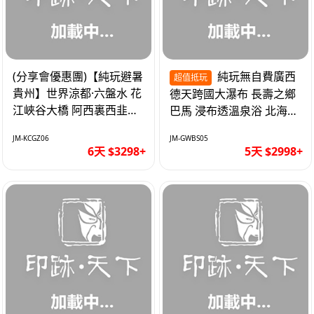
(分享會優惠團)【純玩避暑
純玩無自費廣西
超值抵玩
貴州】世界涼都·六盤水 花
德天跨國大瀑布 長壽之鄉
江峽谷大橋 阿西裏西韭菜
巴馬 浸布透溫泉浴 北海銀
坪 烏江寨 豪華雙飛6天
灘 巴士5天
JM-KCGZ06
JM-GWBS05
6天 $3298+
5天 $2998+