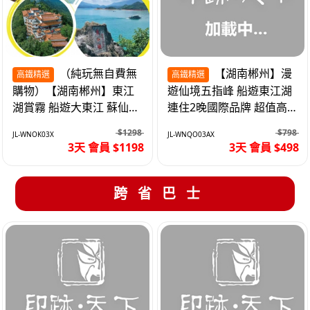
（純玩無自費無
【湖南郴州】漫
高鐵精選
高鐵精選
購物）【湖南郴州】東江
遊仙境五指峰 船遊東江湖
湖賞霧 船遊大東江 蘇仙嶺
連住2晚國際品牌 超值高
夜遊裕後街 高鐵3天
鐵3天
$1298
$798
JL-WNOK03X
JL-WNQO03AX
3天 會員 $1198
3天 會員 $498
跨省巴士