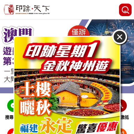
搜尋線路
跨省巴士
即時特惠
休閒娛樂
會員激抵