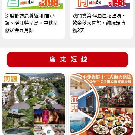
深度舒適康養遊-和君小
澳門賞第34屆煙花匯演、
鎮、湛江特呈島，中秋呈
歎金秋大閘蟹，純玩無購
獻送金九月餅
物2天
廣東短線