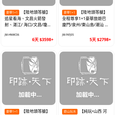
【陸地頭等艙】
【陸地頭等艙】
豪華1+1
豪華1+1
追星看海、文昌火箭發
全程尊享1+1豪華旅遊巴
射、湛江/ 海口/文昌/瓊海/
廈門/泉州/東山島/潮汕 精
三亞/ 航太科技和海島度假
品豪華團5天
JM-HNWC06
JM-FKFJ05
優質6天
6天 $3598+
5天 $2798+
【陸地頭等艙】
【純玩•山西 河
豪華1+1
遊山玩水