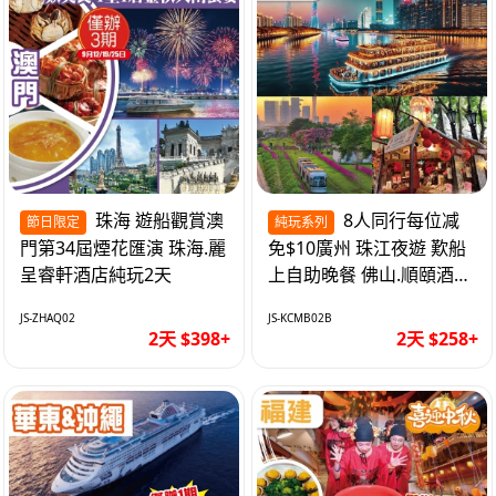
珠海 遊船觀賞澳
8人同行每位减
節日限定
純玩系列
門第34屆煙花匯演 珠海.麗
免$10廣州 珠江夜遊 歎船
呈睿軒酒店純玩2天
上自助晚餐 佛山.順頤酒店
純玩2天
JS-ZHAQ02
JS-KCMB02B
2天 $398+
2天 $258+