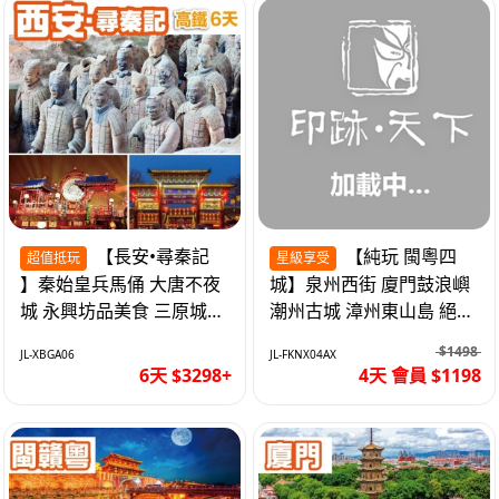
【長安•尋秦記
【純玩 閩粵四
超值抵玩
星級享受
】秦始皇兵馬俑 大唐不夜
城】泉州西街 廈門鼓浪嶼
城 永興坊品美食 三原城隍
潮州古城 漳州東山島 絕無
廟 西安高鐵6天
自費 福建動車4天
$1498
JL-XBGA06
JL-FKNX04AX
6天 $3298+
4天 會員 $1198