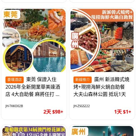
東莞 保證入住
廣州 新派韓式燒
豪嘆酒店
新線推介
2026年全新開業華美達酒
烤+現撈海鮮火鍋自助餐
店 4大自助餐 麻將任打 抵
大夫山森林公園 抵玩1天
玩2天
JH-TKKO02B
JH-ZSGS222
2天 $98+
1天 $1+