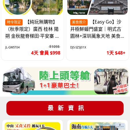
【純玩無購物】
【Easy Go】沙
時令限定
美食推介
（秋季限定）廣西 桂林 陽
井極鮮蠔門盛宴｜明式古
朔 金秋龍脊梯田·平安寨 城
園林+深圳萬象天地 美食
徽象鼻山 網紅富里橋 動車
純玩1天
$1098
JL-GWST04
DJS-SZSJ01X
4天
4天 會員 $998
1天 $48+
最新資訊