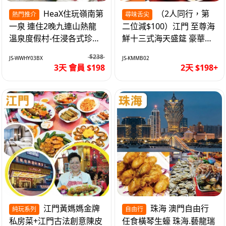
HeaX住玩嶺南第
（2人同行，第
熱門推介
尋味舌尖
一泉 連住2晚九連山熱龍
二位減$100）江門 至尊海
溫泉度假村-任浸各式珍稀
鮮十三式海天盛筵 豪華三
含氡溫泉 純玩3天
文魚拼象拔蚌刺身船 純玩
$238
JS-WWHY03BX
JS-KMMB02
2天
3天 會員 $198
2天 $198+
江門黃媽媽金牌
珠海 澳門自由行
純玩系列
自由行
私房菜+江門古法創意陳皮
任食橫琴生蠔 珠海.藝龍瑞