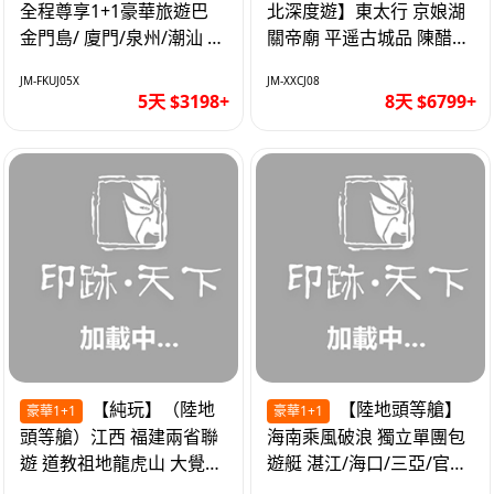
全程尊享1+1豪華旅遊巴
北深度遊】東太行 京娘湖
金門島/ 廈門/泉州/潮汕 無
關帝廟 平遥古城品 陳醋咖
自費 精品豪華團巴士5天
啡 太原直航8天
JM-FKUJ05X
JM-XXCJ08
5天 $3198+
8天 $6799+
【純玩】（陸地
【陸地頭等艙】
豪華1+1
豪華1+1
頭等艙）江西 福建兩省聯
海南乘風破浪 獨立單團包
遊 道教祖地龍虎山 大覺山
遊艇 湛江/海口/三亞/官塘/
夜遊汀州古城 1+1豪華巴
1+1巴士+豪華遊艇巡航6