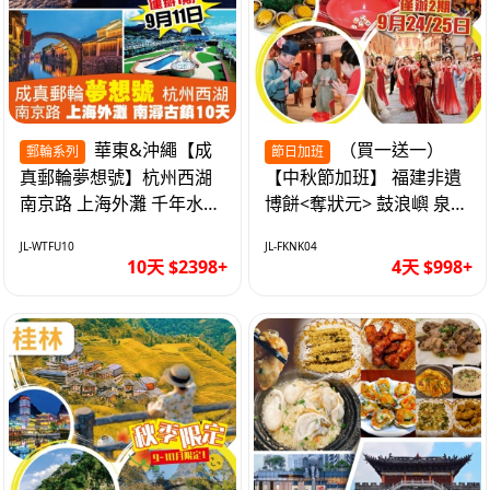
華東&沖繩【成
（買一送一）
郵輪系列
節日加班
真郵輪夢想號】杭州西湖
【中秋節加班】 福建非遺
南京路 上海外灘 千年水鄉
博餅<奪狀元> 鼓浪嶼 泉州
南潯古鎮 暢遊華東4市 無
西街 品龍蝦鮑魚海鮮宴 動
JL-WTFU10
JL-FKNK04
自費10天
車超值4天
10天 $2398+
4天 $998+