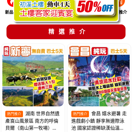
新品推介
季節限定
溫泉養生
買一送一
美食推介
精選推介
湖南 世界自然遺
會昌 嬉水避暑 走
熱門推介
熱門推介
產崀山風景區 南方的呼倫
進戲劇小鎮 靜享無邊際泳
貝爾（南山第一牧場）夜
池 國家認證稀缺漢仙溫泉