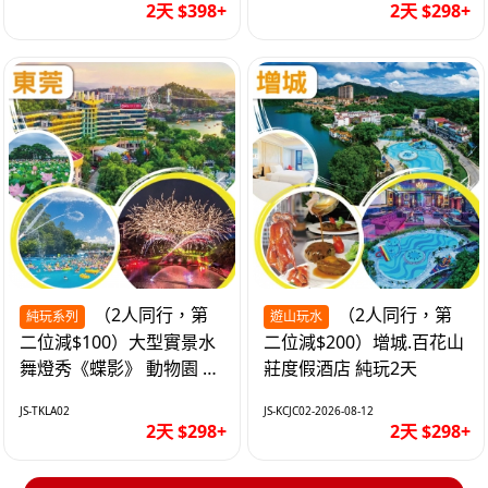
2天 $398+
2天 $298+
（2人同行，第
（2人同行，第
純玩系列
遊山玩水
二位減$100）大型實景水
二位減$200）增城.百花山
舞燈秀《蝶影》 動物園 水
莊度假酒店 純玩2天
上樂園 入住隱賢山莊酒店
JS-TKLA02
JS-KCJC02-2026-08-12
純玩2天
2天 $298+
2天 $298+