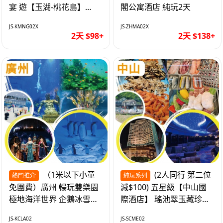
宴 遊【玉湖-桃花島】
閣公寓酒店 純玩2天
【中嘉維也納國際酒店】
JS-KMNG02X
JS-ZHMA02X
純玩2天
2天 $98+
2天 $138+
（1米以下小童
(2人同行 第二位
熱門推介
純玩系列
免團費）廣州 暢玩雙樂園
減$100) 五星級【中山國
極地海洋世界 企鵝冰雪世
際酒店】 瑤池翠玉藏珍盅
界 純玩2天
海鮮自助晚餐 純玩2天
JS-KCLA02
JS-SCME02