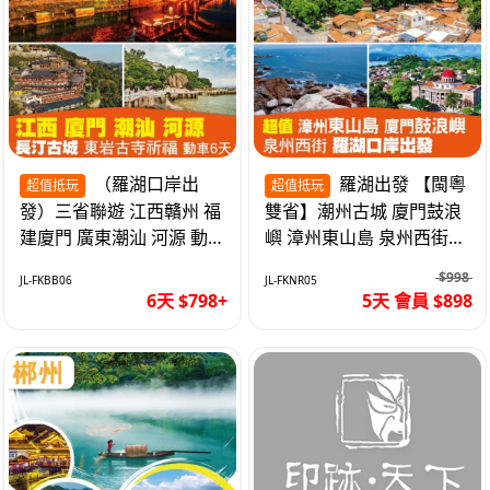
（羅湖口岸出
羅湖出發 【閩粵
超值抵玩
超值抵玩
發）三省聯遊 江西贛州 福
雙省】潮州古城 廈門鼓浪
建廈門 廣東潮汕 河源 動車
嶼 漳州東山島 泉州西街
超值6天
《位上.石斛肉汁燉鮑魚》
$998
JL-FKBB06
JL-FKNR05
超值抵玩5天
6天 $798+
5天 會員 $898