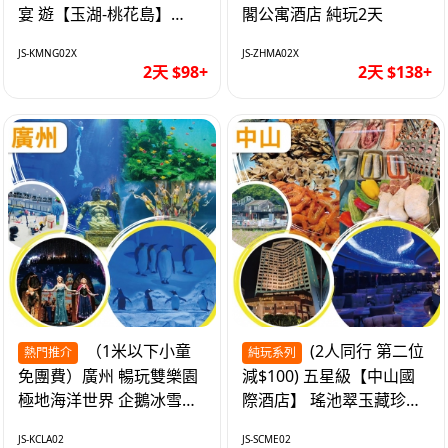
宴 遊【玉湖-桃花島】
閣公寓酒店 純玩2天
【中嘉維也納國際酒店】
JS-KMNG02X
JS-ZHMA02X
純玩2天
2天 $98+
2天 $138+
（1米以下小童
(2人同行 第二位
熱門推介
純玩系列
免團費）廣州 暢玩雙樂園
減$100) 五星級【中山國
極地海洋世界 企鵝冰雪世
際酒店】 瑤池翠玉藏珍盅
界 純玩2天
海鮮自助晚餐 純玩2天
JS-KCLA02
JS-SCME02