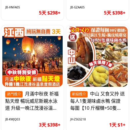
遊網紅打卡地西直街 純玩
邂逅身心舒緩 純玩巴士5
JB-HNFA05
JB-GZAA05
巴士5天
天
5天 $298+
5天 $398+
月滿中秋夜 祈福
中山 又食又拎 送
熱門推介
新線推介
點天燈 暢玩威尼斯親水泳
每人1隻潮味鹵水鴨 保證
道 升級一晚江茂漫谷溫泉
每圍【10 斤榴槤+50隻湛
度假酒店獨立泡池露臺房
江生蠔+脆皮燒雞宴】抵玩
JB-KWJQ03
JH-ZSGS218
純玩3天
1天
3天 $398+
1天 $1+