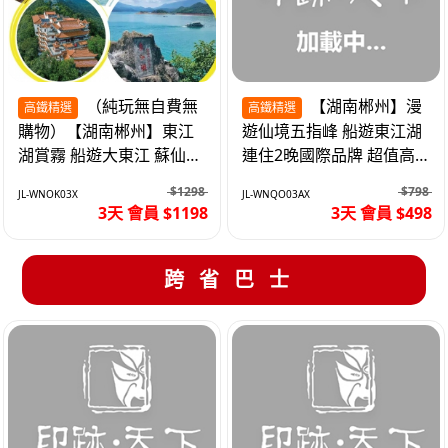
（純玩無自費無
【湖南郴州】漫
高鐵精選
高鐵精選
購物）【湖南郴州】東江
遊仙境五指峰 船遊東江湖
湖賞霧 船遊大東江 蘇仙嶺
連住2晚國際品牌 超值高
夜遊裕後街 高鐵3天
鐵3天
$1298
$798
JL-WNOK03X
JL-WNQO03AX
3天 會員 $1198
3天 會員 $498
跨省巴士