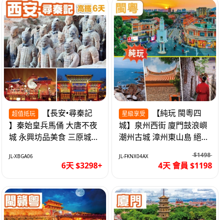
【長安•尋秦記
【純玩 閩粵四
超值抵玩
星級享受
】秦始皇兵馬俑 大唐不夜
城】泉州西街 廈門鼓浪嶼
城 永興坊品美食 三原城隍
潮州古城 漳州東山島 絕無
廟 西安高鐵6天
自費 福建動車4天
$1498
JL-XBGA06
JL-FKNX04AX
6天 $3298+
4天 會員 $1198