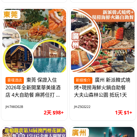
東莞 保證入住
廣州 新派韓式燒
豪嘆酒店
新線推介
2026年全新開業華美達酒
烤+現撈海鮮火鍋自助餐
店 4大自助餐 麻將任打 抵
大夫山森林公園 抵玩1天
玩2天
JH-TKKO02B
JH-ZSGS222
2天 $98+
1天 $1+