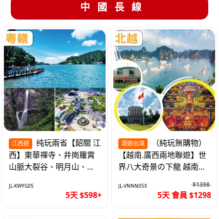
中國長線
纯玩兩省【韶關 江
（純玩無購物）
江西遊
潮遊出境
西】東華禪寺、井崗羅霄
【越南.廣西兩地聯遊】世
山脈大裂谷、明月山、仙
界八大奇景の下龍 越南首
女湖、巴士5天
都の河內 打卡南寧之夜 動
$1398
JL-KWYG05
JL-VNNN05X
車5天
5天 $598+
5天 會員 $1298