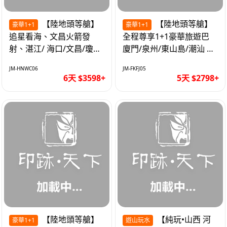
【陸地頭等艙】
【陸地頭等艙】
豪華1+1
豪華1+1
追星看海、文昌火箭發
全程尊享1+1豪華旅遊巴
射、湛江/ 海口/文昌/瓊海/
廈門/泉州/東山島/潮汕 精
三亞/ 航太科技和海島度假
品豪華團5天
JM-HNWC06
JM-FKFJ05
優質6天
6天 $3598+
5天 $2798+
【陸地頭等艙】
【純玩•山西 河
豪華1+1
遊山玩水