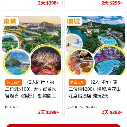
2天 $398+
2天 $298+
（2人同行，第
（2人同行，第
純玩系列
遊山玩水
二位減$100）大型實景水
二位減$200）增城.百花山
舞燈秀《蝶影》 動物園 水
莊度假酒店 純玩2天
上樂園 入住隱賢山莊酒店
JS-TKLA02
JS-KCJC02-2026-08-12
純玩2天
2天 $298+
2天 $298+