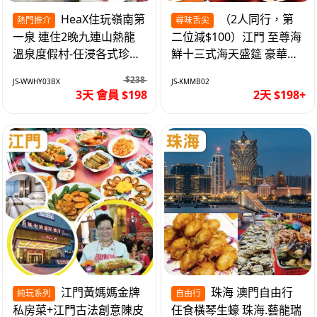
HeaX住玩嶺南第
（2人同行，第
熱門推介
尋味舌尖
一泉 連住2晚九連山熱龍
二位減$100）江門 至尊海
溫泉度假村-任浸各式珍稀
鮮十三式海天盛筵 豪華三
含氡溫泉 純玩3天
文魚拼象拔蚌刺身船 純玩
$238
JS-WWHY03BX
JS-KMMB02
2天
3天 會員 $198
2天 $198+
江門黃媽媽金牌
珠海 澳門自由行
純玩系列
自由行
私房菜+江門古法創意陳皮
任食橫琴生蠔 珠海.藝龍瑞