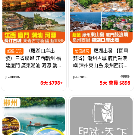
（羅湖口岸出
羅湖出發 【閩粵
超值抵玩
超值抵玩
發）三省聯遊 江西贛州 福
雙省】潮州古城 廈門鼓浪
建廈門 廣東潮汕 河源 動車
嶼 漳州東山島 泉州西街
超值6天
《位上.石斛肉汁燉鮑魚》
$998
JL-FKBB06
JL-FKNR05
超值抵玩5天
6天 $798+
5天 會員 $898