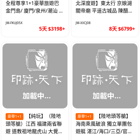
全程尊享1+1豪華旅遊巴
北深度遊】東太行 京娘湖
金門島/ 廈門/泉州/潮汕 無
關帝廟 平遥古城品 陳醋咖
自費 精品豪華團巴士5天
啡 太原直航8天
JM-FKUJ05X
JM-XXCJ08
5天 $3198+
8天 $6799+
【純玩】（陸地
【陸地頭等艙】
豪華1+1
豪華1+1
頭等艙）江西 福建兩省聯
海南乘風破浪 獨立單團包
遊 道教祖地龍虎山 大覺山
遊艇 湛江/海口/三亞/官塘/
夜遊汀州古城 1+1豪華巴
1+1巴士+豪華遊艇巡航6