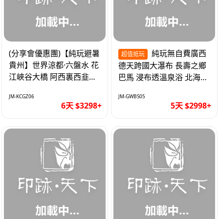
(分享會優惠團)【純玩避暑
純玩無自費廣西
超值抵玩
貴州】世界涼都·六盤水 花
德天跨國大瀑布 長壽之鄉
江峽谷大橋 阿西裏西韭菜
巴馬 浸布透溫泉浴 北海銀
坪 烏江寨 豪華雙飛6天
灘 巴士5天
JM-KCGZ06
JM-GWBS05
6天 $3298+
5天 $2998+