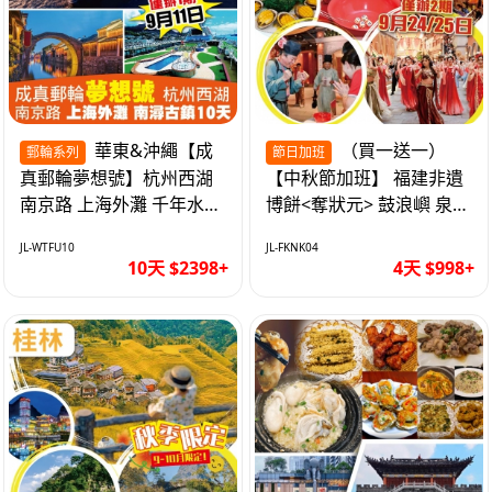
華東&沖繩【成
（買一送一）
郵輪系列
節日加班
真郵輪夢想號】杭州西湖
【中秋節加班】 福建非遺
南京路 上海外灘 千年水鄉
博餅<奪狀元> 鼓浪嶼 泉州
南潯古鎮 暢遊華東4市 無
西街 品龍蝦鮑魚海鮮宴 動
JL-WTFU10
JL-FKNK04
自費10天
車超值4天
10天 $2398+
4天 $998+