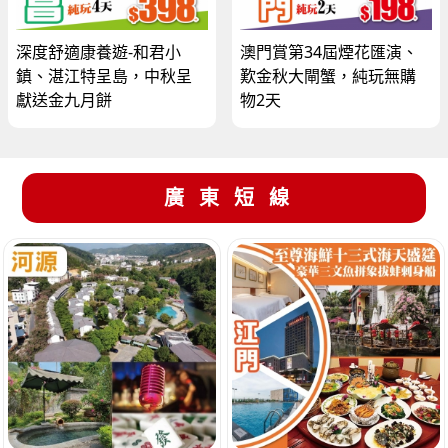
深度舒適康養遊-和君小
澳門賞第34屆煙花匯演、
鎮、湛江特呈島，中秋呈
歎金秋大閘蟹，純玩無購
獻送金九月餅
物2天
廣東短線