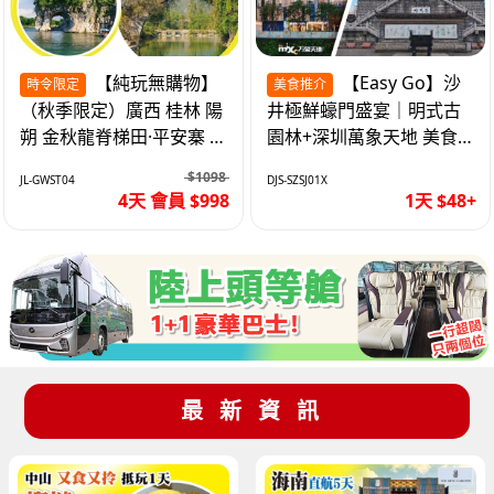
【純玩無購物】
【Easy Go】沙
時令限定
美食推介
（秋季限定）廣西 桂林 陽
井極鮮蠔門盛宴｜明式古
朔 金秋龍脊梯田·平安寨 城
園林+深圳萬象天地 美食
徽象鼻山 網紅富里橋 動車
純玩1天
$1098
JL-GWST04
DJS-SZSJ01X
4天
4天 會員 $998
1天 $48+
最新資訊