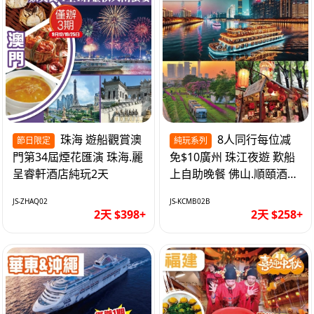
珠海 遊船觀賞澳
8人同行每位减
節日限定
純玩系列
門第34屆煙花匯演 珠海.麗
免$10廣州 珠江夜遊 歎船
呈睿軒酒店純玩2天
上自助晚餐 佛山.順頤酒店
純玩2天
JS-ZHAQ02
JS-KCMB02B
2天 $398+
2天 $258+