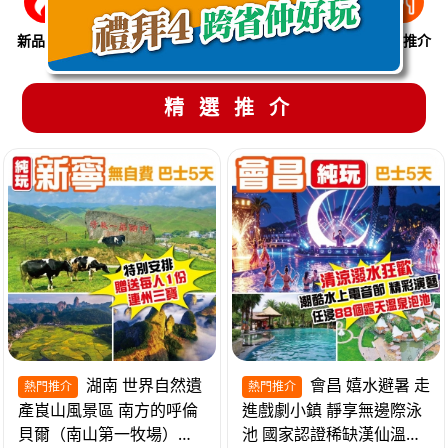
新品推介
季節限定
溫泉養生
買一送一
美食推介
精選推介
湖南 世界自然遺
會昌 嬉水避暑 走
熱門推介
熱門推介
產崀山風景區 南方的呼倫
進戲劇小鎮 靜享無邊際泳
貝爾（南山第一牧場）夜
池 國家認證稀缺漢仙溫泉