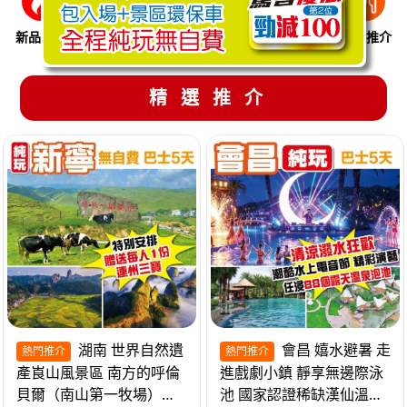
新品推介
季節限定
溫泉養生
買一送一
美食推介
精選推介
湖南 世界自然遺
會昌 嬉水避暑 走
熱門推介
熱門推介
產崀山風景區 南方的呼倫
進戲劇小鎮 靜享無邊際泳
貝爾（南山第一牧場）夜
池 國家認證稀缺漢仙溫泉