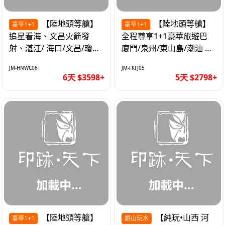
【陸地頭等艙】
【陸地頭等艙】
豪華1+1
豪華1+1
追星看海、文昌火箭發
全程尊享1+1豪華旅遊巴
射、湛江/ 海口/文昌/瓊海/
廈門/泉州/東山島/潮汕 精
三亞/ 航太科技和海島度假
品豪華團5天
JM-HNWC06
JM-FKFJ05
優質6天
6天 $3598+
5天 $2798+
【陸地頭等艙】
【純玩•山西 河
豪華1+1
遊山玩水