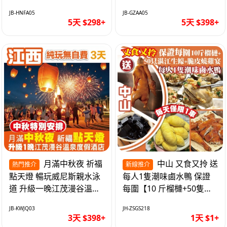
遊網紅打卡地西直街 純玩
邂逅身心舒緩 純玩巴士5
JB-HNFA05
JB-GZAA05
巴士5天
天
5天 $298+
5天 $398+
月滿中秋夜 祈福
中山 又食又拎 送
熱門推介
新線推介
點天燈 暢玩威尼斯親水泳
每人1隻潮味鹵水鴨 保證
道 升級一晚江茂漫谷溫泉
每圍【10 斤榴槤+50隻湛
度假酒店獨立泡池露臺房
江生蠔+脆皮燒雞宴】抵玩
JB-KWJQ03
JH-ZSGS218
純玩3天
1天
3天 $398+
1天 $1+