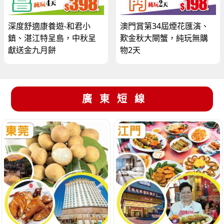
深度舒適康養遊-和君小
澳門賞第34屆煙花匯演、
鎮、湛江特呈島，中秋呈
歎金秋大閘蟹，純玩無購
獻送金九月餅
物2天
廣東短線