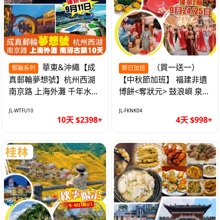
華東&沖繩【成
（買一送一）
郵輪系列
節日加班
真郵輪夢想號】杭州西湖
【中秋節加班】 福建非遺
南京路 上海外灘 千年水鄉
博餅<奪狀元> 鼓浪嶼 泉州
南潯古鎮 暢遊華東4市 無
西街 品龍蝦鮑魚海鮮宴 動
JL-WTFU10
JL-FKNK04
自費10天
車超值4天
10天 $2398+
4天 $998+