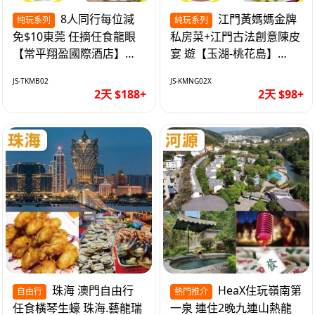
8人同行每位減
江門黃媽媽金牌
纯玩系列
純玩系列
免$10東莞 任摘任食龍眼
私房菜+江門古法創意陳皮
【常平翔盈國際酒店】
宴 遊【玉湖-桃花島】
KTV歡唱/麻將任打 純玩2
【中嘉維也納國際酒店】
JS-TKMB02
JS-KMNG02X
天
純玩2天
2天 $188+
2天 $98+
珠海 澳門自由行
HeaX住玩嶺南第
自由行
熱門推介
任食橫琴生蠔 珠海.藝龍瑞
一泉 連住2晚九連山熱龍