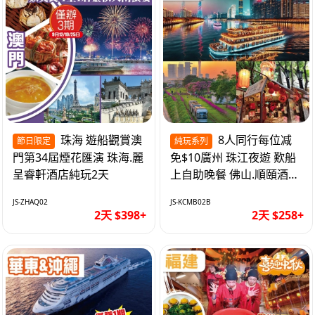
珠海 遊船觀賞澳
8人同行每位减
節日限定
純玩系列
門第34屆煙花匯演 珠海.麗
免$10廣州 珠江夜遊 歎船
呈睿軒酒店純玩2天
上自助晚餐 佛山.順頤酒店
純玩2天
JS-ZHAQ02
JS-KCMB02B
2天 $398+
2天 $258+