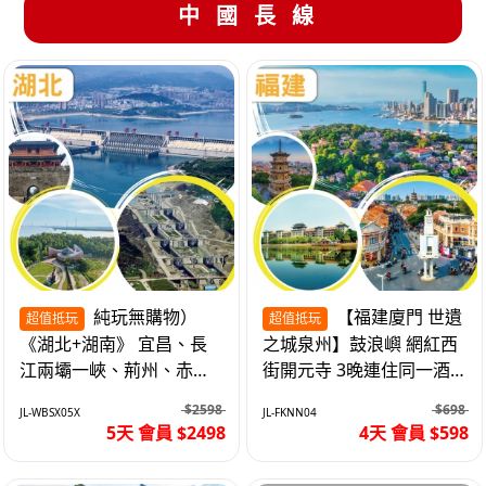
中國長線
純玩無購物）
【福建廈門 世遺
超值抵玩
超值抵玩
《湖北+湖南》 宜昌、長
之城泉州】鼓浪嶼 網紅西
江兩壩一峽、荊州、赤
街開元寺 3晚連住同一酒
壁、岳陽、長沙坡 高鐵5
店 免搬行李 動車4天
$2598
$698
JL-WBSX05X
JL-FKNN04
天
5天 會員 $2498
4天 會員 $598