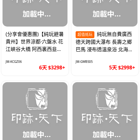
(分享會優惠團)【純玩避暑
純玩無自費廣西
超值抵玩
貴州】世界涼都·六盤水 花
德天跨國大瀑布 長壽之鄉
江峽谷大橋 阿西裏西韭菜
巴馬 浸布透溫泉浴 北海銀
坪 烏江寨 豪華雙飛6天
灘 巴士5天
JM-KCGZ06
JM-GWBS05
6天 $3298+
5天 $2998+