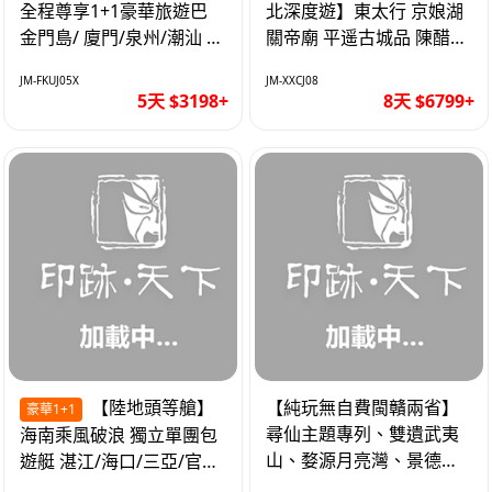
全程尊享1+1豪華旅遊巴
北深度遊】東太行 京娘湖
金門島/ 廈門/泉州/潮汕 無
關帝廟 平遥古城品 陳醋咖
自費 精品豪華團巴士5天
啡 太原直航8天
JM-FKUJ05X
JM-XXCJ08
5天 $3198+
8天 $6799+
【陸地頭等艙】
【純玩無自費閩贛兩省】
豪華1+1
尋仙主題專列、雙遺武夷
海南乘風破浪 獨立單團包
山、婺源月亮灣、景德
遊艇 湛江/海口/三亞/官塘/
鎮、葛仙村高鐵6天
1+1巴士+豪華遊艇巡航6