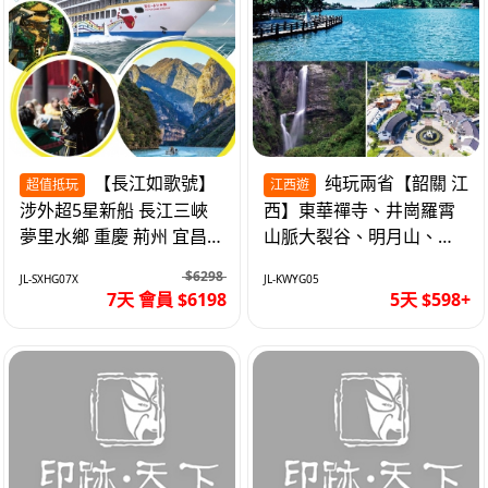
【長江如歌號】
纯玩兩省【韶關 江
超值抵玩
江西遊
涉外超5星新船 長江三峽
西】東華禪寺、井崗羅霄
夢里水鄉 重慶 荊州 宜昌
山脈大裂谷、明月山、仙
高鐵7天
女湖、巴士5天
$6298
JL-SXHG07X
JL-KWYG05
7天 會員 $6198
5天 $598+