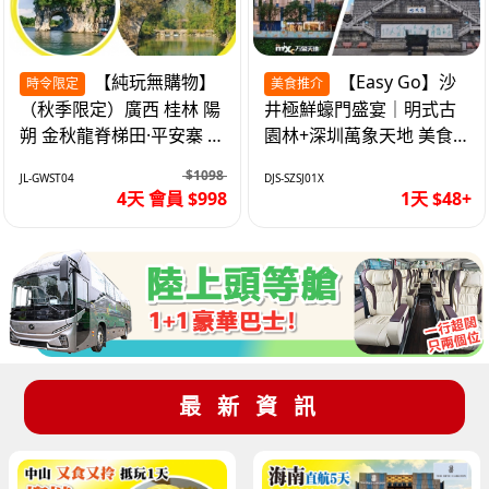
【純玩無購物】
【Easy Go】沙
時令限定
美食推介
（秋季限定）廣西 桂林 陽
井極鮮蠔門盛宴｜明式古
朔 金秋龍脊梯田·平安寨 城
園林+深圳萬象天地 美食
徽象鼻山 網紅富里橋 動車
純玩1天
$1098
JL-GWST04
DJS-SZSJ01X
4天
4天 會員 $998
1天 $48+
最新資訊