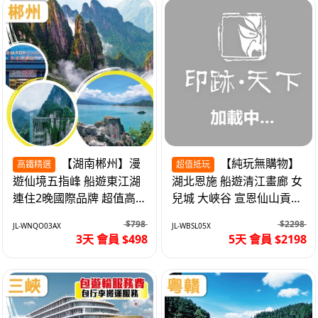
【湖南郴州】漫
【純玩無購物】
高鐵精選
超值抵玩
遊仙境五指峰 船遊東江湖
湖北恩施 船遊清江畫廊 女
連住2晚國際品牌 超值高
兒城 大峽谷 宣恩仙山貢水
鐵3天
直航5天
$798
$2298
JL-WNQO03AX
JL-WBSL05X
3天 會員 $498
5天 會員 $2198