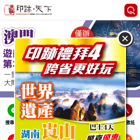
搜尋線路
跨省巴士
即時特惠
休閒娛樂
會員激抵