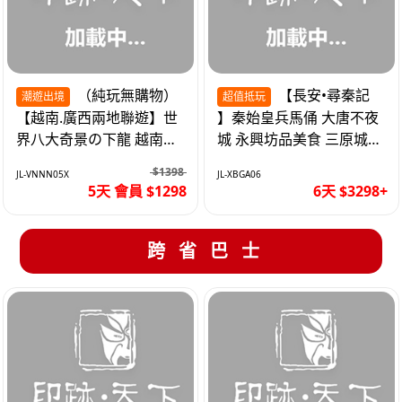
（純玩無購物）
【長安•尋秦記
潮遊出境
超值抵玩
【越南.廣西兩地聯遊】世
】秦始皇兵馬俑 大唐不夜
界八大奇景の下龍 越南首
城 永興坊品美食 三原城隍
都の河內 打卡南寧之夜 動
廟 西安高鐵6天
$1398
JL-VNNN05X
JL-XBGA06
車5天
5天 會員 $1298
6天 $3298+
跨省巴士