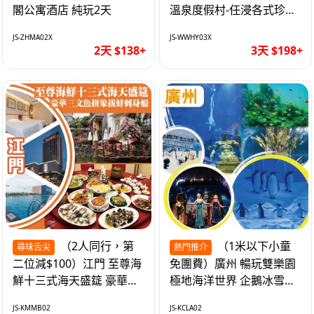
閣公寓酒店 純玩2天
溫泉度假村-任浸各式珍稀
含氡溫泉 純玩3天
JS-ZHMA02X
JS-WWHY03X
2天 $138+
3天 $198+
（2人同行，第
（1米以下小童
尋味舌尖
熱門推介
二位減$100）江門 至尊海
免團費）廣州 暢玩雙樂園
鮮十三式海天盛筵 豪華三
極地海洋世界 企鵝冰雪世
文魚拼象拔蚌刺身船 純玩
界 純玩2天
JS-KMMB02
JS-KCLA02
2天