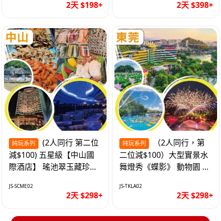
2天 $198+
2天 $398+
(2人同行 第二位
（2人同行，第
純玩系列
純玩系列
減$100) 五星級【中山國
二位減$100）大型實景水
際酒店】 瑤池翠玉藏珍盅
舞燈秀《蝶影》 動物園 水
海鮮自助晚餐 純玩2天
上樂園 入住隱賢山莊酒店
JS-SCME02
JS-TKLA02
純玩2天
2天 $298+
2天 $298+