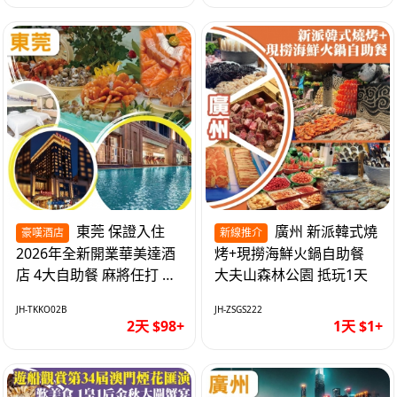
東莞 保證入住
廣州 新派韓式燒
豪嘆酒店
新線推介
2026年全新開業華美達酒
烤+現撈海鮮火鍋自助餐
店 4大自助餐 麻將任打 抵
大夫山森林公園 抵玩1天
玩2天
JH-TKKO02B
JH-ZSGS222
2天 $98+
1天 $1+