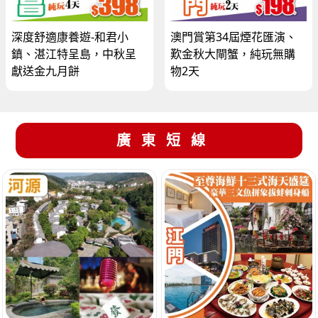
深度舒適康養遊-和君小
澳門賞第34屆煙花匯演、
鎮、湛江特呈島，中秋呈
歎金秋大閘蟹，純玩無購
獻送金九月餅
物2天
廣東短線