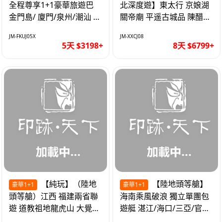
全程尊享1+1豪華旅遊巴
北深度遊】東太行 京娘湖
金門島/ 廈門/泉州/潮汕 無
關帝廟 平遥古城品 陳醋咖
自費 精品豪華團巴士5天
啡 太原直航8天
JM-FKUJ05X
JM-XXCJ08
5天 $3198+
8天 $6799+
【純玩】（陸地
【陸地頭等艙】
豪華1+1
豪華1+1
頭等艙）江西 福建兩省聯
海南乘風破浪 獨立單團包
遊 道教祖地龍虎山 大覺山
遊艇 湛江/海口/三亞/官塘/
夜遊汀州古城 1+1豪華巴
1+1巴士+豪華遊艇巡航6