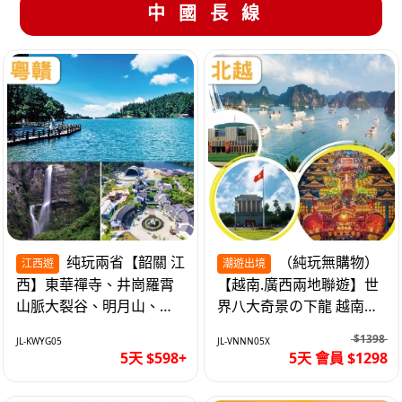
中國長線
纯玩兩省【韶關 江
（純玩無購物）
江西遊
潮遊出境
西】東華禪寺、井崗羅霄
【越南.廣西兩地聯遊】世
山脈大裂谷、明月山、仙
界八大奇景の下龍 越南首
女湖、巴士5天
都の河內 打卡南寧之夜 動
$1398
JL-KWYG05
JL-VNNN05X
車5天
5天 $598+
5天 會員 $1298