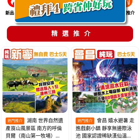
新品推介
季節限定
溫泉養生
買一送一
美食推介
精選推介
湖南 世界自然遺
會昌 嬉水避暑 走
熱門推介
熱門推介
產崀山風景區 南方的呼倫
進戲劇小鎮 靜享無邊際泳
貝爾（南山第一牧場）夜
池 國家認證稀缺漢仙溫泉