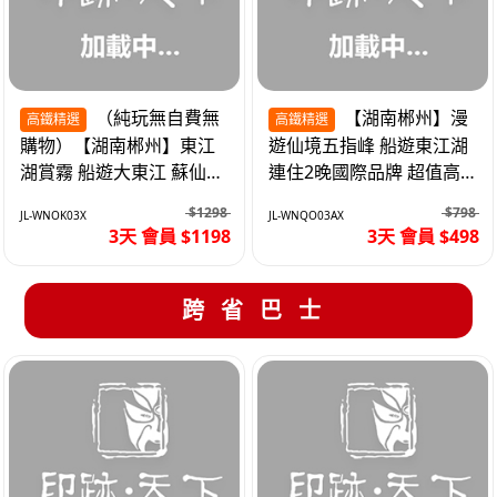
（純玩無自費無
【湖南郴州】漫
高鐵精選
高鐵精選
購物）【湖南郴州】東江
遊仙境五指峰 船遊東江湖
湖賞霧 船遊大東江 蘇仙嶺
連住2晚國際品牌 超值高
夜遊裕後街 高鐵3天
鐵3天
$1298
$798
JL-WNOK03X
JL-WNQO03AX
3天 會員 $1198
3天 會員 $498
跨省巴士