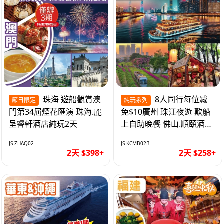
珠海 遊船觀賞澳
8人同行每位减
節日限定
純玩系列
門第34屆煙花匯演 珠海.麗
免$10廣州 珠江夜遊 歎船
呈睿軒酒店純玩2天
上自助晚餐 佛山.順頤酒店
純玩2天
JS-ZHAQ02
JS-KCMB02B
2天 $398+
2天 $258+