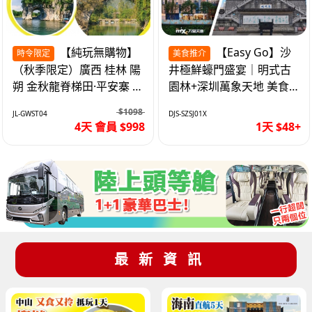
【純玩無購物】
【Easy Go】沙
時令限定
美食推介
（秋季限定）廣西 桂林 陽
井極鮮蠔門盛宴｜明式古
朔 金秋龍脊梯田·平安寨 城
園林+深圳萬象天地 美食
徽象鼻山 網紅富里橋 動車
純玩1天
$1098
JL-GWST04
DJS-SZSJ01X
4天
4天 會員 $998
1天 $48+
最新資訊