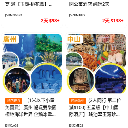
宴 遊【玉湖-桃花島】
閣公寓酒店 純玩2天
【中嘉維也納國際酒店】
JS-KMNG02X
JS-ZHMA02X
純玩2天
2天 $98+
2天 $138+
（1米以下小童
(2人同行 第二位
熱門推介
純玩系列
免團費）廣州 暢玩雙樂園
減$100) 五星級【中山國
極地海洋世界 企鵝冰雪世
際酒店】 瑤池翠玉藏珍盅
界 純玩2天
海鮮自助晚餐 純玩2天
JS-KCLA02
JS-SCME02