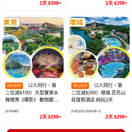
2天 $398+
2天 $298+
（2人同行，第
（2人同行，第
純玩系列
遊山玩水
二位減$100）大型實景水
二位減$200）增城.百花山
舞燈秀《蝶影》 動物園 水
莊度假酒店 純玩2天
上樂園 入住隱賢山莊酒店
JS-TKLA02
JS-KCJC02-2026-08-12
純玩2天
2天 $298+
2天 $298+