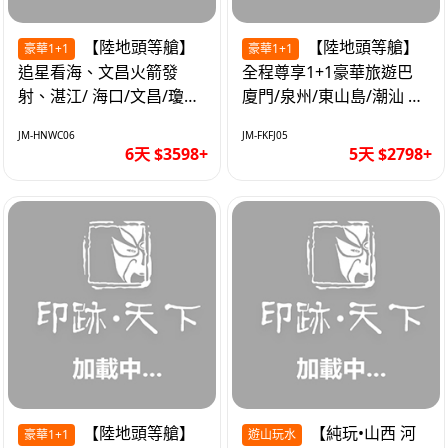
【陸地頭等艙】
【陸地頭等艙】
豪華1+1
豪華1+1
追星看海、文昌火箭發
全程尊享1+1豪華旅遊巴
射、湛江/ 海口/文昌/瓊海/
廈門/泉州/東山島/潮汕 精
三亞/ 航太科技和海島度假
品豪華團5天
JM-HNWC06
JM-FKFJ05
優質6天
6天 $3598+
5天 $2798+
【陸地頭等艙】
【純玩•山西 河
豪華1+1
遊山玩水