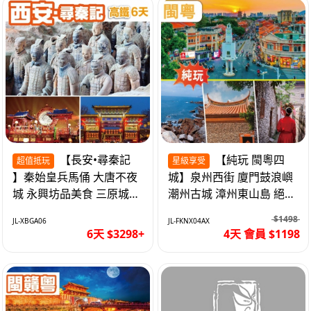
【長安•尋秦記
【純玩 閩粵四
超值抵玩
星級享受
】秦始皇兵馬俑 大唐不夜
城】泉州西街 廈門鼓浪嶼
城 永興坊品美食 三原城隍
潮州古城 漳州東山島 絕無
廟 西安高鐵6天
自費 福建動車4天
$1498
JL-XBGA06
JL-FKNX04AX
6天 $3298+
4天 會員 $1198