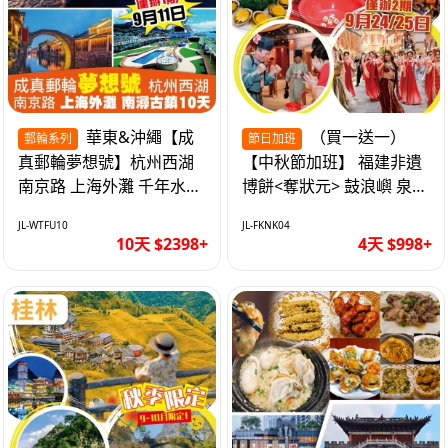
華東&沖繩【成
（買一送一）
郵輪系列
節日加班
真郵輪夢想號】杭州西湖
【中秋節加班】 福建非遺
南京路 上海外灘 千年水鄉
博餅<奪狀元> 鼓浪嶼 泉州
南潯古鎮 暢遊華東4市 無
西街 品龍蝦鮑魚海鮮宴 動
JL-WTFU10
JL-FKNK04
自費10天
車超值4天
10天 $2398+
4天 $998+