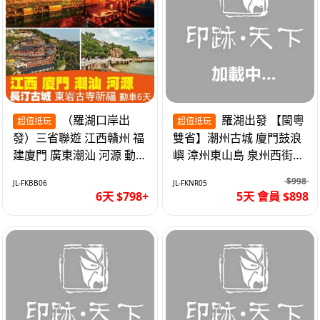
（羅湖口岸出
羅湖出發 【閩粵
超值抵玩
超值抵玩
發）三省聯遊 江西贛州 福
雙省】潮州古城 廈門鼓浪
建廈門 廣東潮汕 河源 動車
嶼 漳州東山島 泉州西街
超值6天
《位上.石斛肉汁燉鮑魚》
$998
JL-FKBB06
JL-FKNR05
超值抵玩5天
6天 $798+
5天 會員 $898