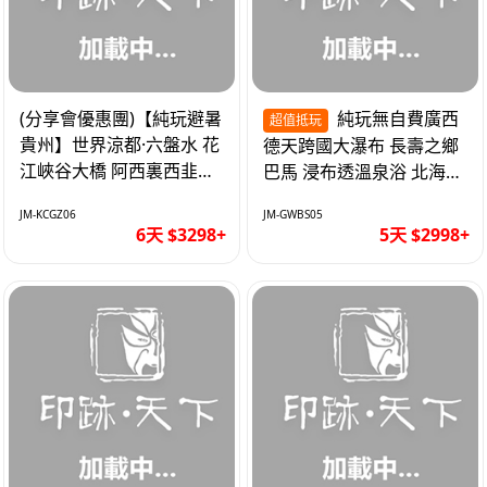
(分享會優惠團)【純玩避暑
純玩無自費廣西
超值抵玩
貴州】世界涼都·六盤水 花
德天跨國大瀑布 長壽之鄉
江峽谷大橋 阿西裏西韭菜
巴馬 浸布透溫泉浴 北海銀
坪 烏江寨 豪華雙飛6天
灘 巴士5天
JM-KCGZ06
JM-GWBS05
6天 $3298+
5天 $2998+