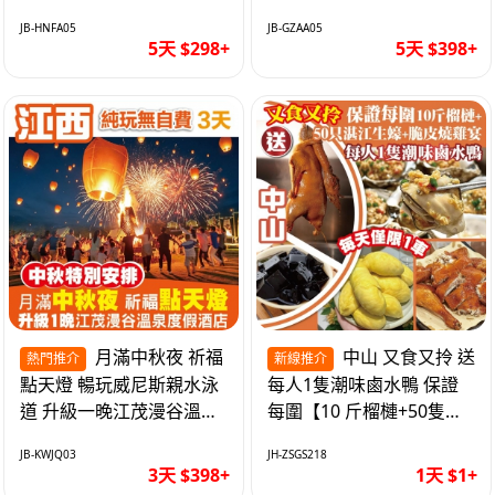
遊網紅打卡地西直街 純玩
邂逅身心舒緩 純玩巴士5
JB-HNFA05
JB-GZAA05
巴士5天
天
5天 $298+
5天 $398+
月滿中秋夜 祈福
中山 又食又拎 送
熱門推介
新線推介
點天燈 暢玩威尼斯親水泳
每人1隻潮味鹵水鴨 保證
道 升級一晚江茂漫谷溫泉
每圍【10 斤榴槤+50隻湛
度假酒店獨立泡池露臺房
江生蠔+脆皮燒雞宴】抵玩
JB-KWJQ03
JH-ZSGS218
純玩3天
1天
3天 $398+
1天 $1+