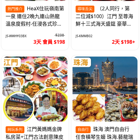
HeaX住玩嶺南第
（2人同行，第
熱門推介
尋味舌尖
一泉 連住2晚九連山熱龍
二位減$100）江門 至尊海
溫泉度假村-任浸各式珍稀
鮮十三式海天盛筵 豪華三
含氡溫泉 純玩3天
文魚拼象拔蚌刺身船 純玩
$238
JS-WWHY03BX
JS-KMMB02
2天
3天 會員 $198
2天 $198+
江門黃媽媽金牌
珠海 澳門自由行
純玩系列
自由行
私房菜+江門古法創意陳皮
任食橫琴生蠔 珠海.藝龍瑞