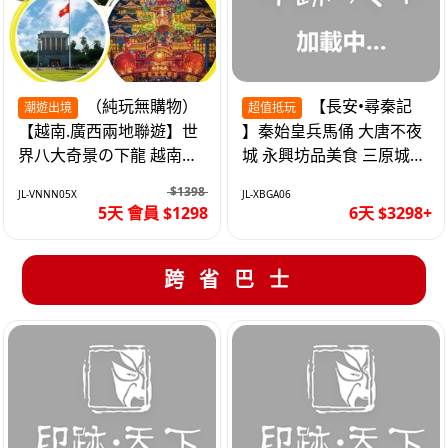
（純玩無購物）
【長安•尋秦記
潮遊出境
超值抵玩
【越南.廣西兩地聯遊】世
】秦始皇兵馬俑 大唐不夜
界八大奇景の下龍 越南首
城 永興坊品美食 三原城隍
都の河內 打卡南寧之夜 動
廟 西安高鐵6天
$1398
JL-VNNN05X
JL-XBGA06
車5天
5天 會員 $1298
6天 $3298+
跨省巴士