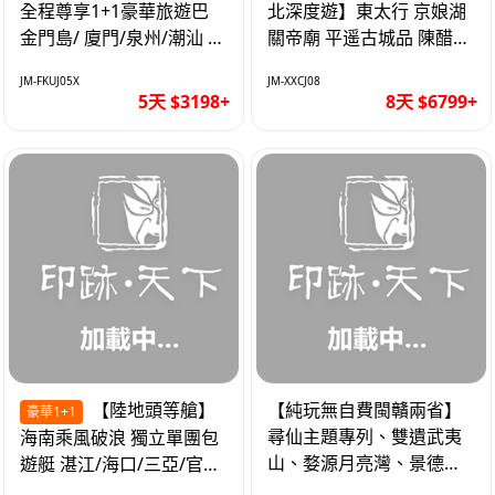
全程尊享1+1豪華旅遊巴
北深度遊】東太行 京娘湖
金門島/ 廈門/泉州/潮汕 無
關帝廟 平遥古城品 陳醋咖
自費 精品豪華團巴士5天
啡 太原直航8天
JM-FKUJ05X
JM-XXCJ08
5天 $3198+
8天 $6799+
【陸地頭等艙】
【純玩無自費閩贛兩省】
豪華1+1
尋仙主題專列、雙遺武夷
海南乘風破浪 獨立單團包
山、婺源月亮灣、景德
遊艇 湛江/海口/三亞/官塘/
鎮、葛仙村高鐵6天
1+1巴士+豪華遊艇巡航6