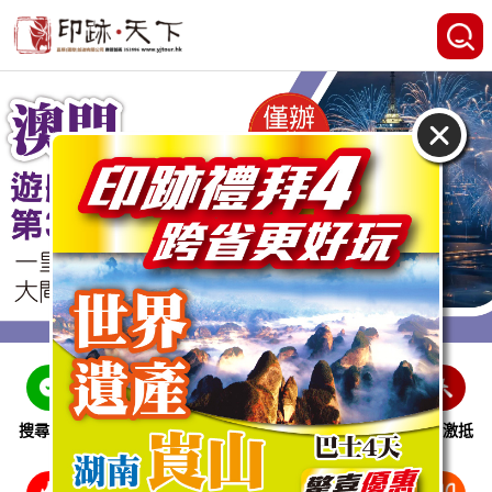
搜尋線路
跨省巴士
即時特惠
休閒娛樂
會員激抵