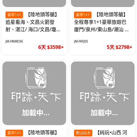
【陸地頭等艙】
【陸地頭等艙】
豪華1+1
豪華1+1
追星看海、文昌火箭發
全程尊享1+1豪華旅遊巴
射、湛江/ 海口/文昌/瓊海/
廈門/泉州/東山島/潮汕 精
三亞/ 航太科技和海島度假
品豪華團5天
JM-HNWC06
JM-FKFJ05
優質6天
6天 $3598+
5天 $2798+
【陸地頭等艙】
【純玩•山西 河
豪華1+1
遊山玩水