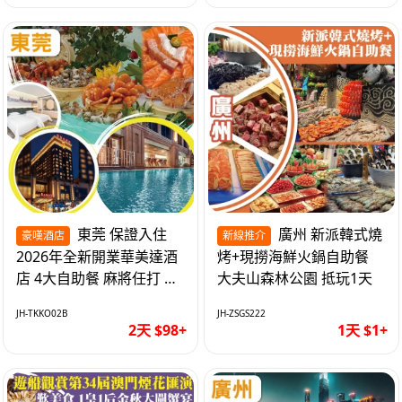
東莞 保證入住
廣州 新派韓式燒
豪嘆酒店
新線推介
2026年全新開業華美達酒
烤+現撈海鮮火鍋自助餐
店 4大自助餐 麻將任打 抵
大夫山森林公園 抵玩1天
玩2天
JH-TKKO02B
JH-ZSGS222
2天 $98+
1天 $1+