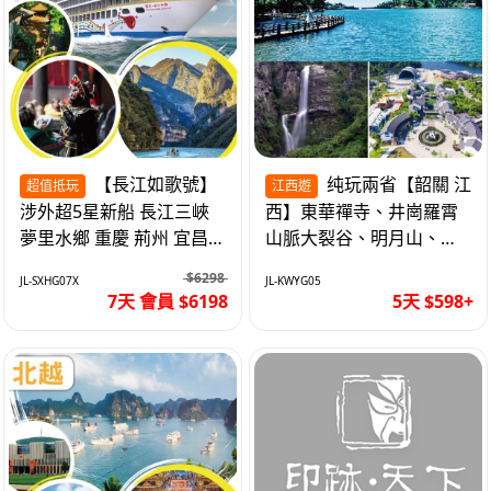
【長江如歌號】
纯玩兩省【韶關 江
超值抵玩
江西遊
涉外超5星新船 長江三峽
西】東華禪寺、井崗羅霄
夢里水鄉 重慶 荊州 宜昌
山脈大裂谷、明月山、仙
高鐵7天
女湖、巴士5天
$6298
JL-SXHG07X
JL-KWYG05
7天 會員 $6198
5天 $598+