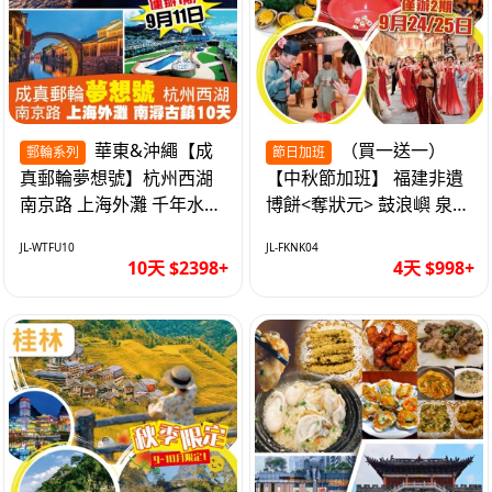
華東&沖繩【成
（買一送一）
郵輪系列
節日加班
真郵輪夢想號】杭州西湖
【中秋節加班】 福建非遺
南京路 上海外灘 千年水鄉
博餅<奪狀元> 鼓浪嶼 泉州
南潯古鎮 暢遊華東4市 無
西街 品龍蝦鮑魚海鮮宴 動
JL-WTFU10
JL-FKNK04
自費10天
車超值4天
10天 $2398+
4天 $998+