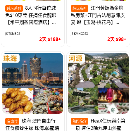
8人同行每位減
江門黃媽媽金牌
纯玩系列
純玩系列
免$10東莞 任摘任食龍眼
私房菜+江門古法創意陳皮
【常平翔盈國際酒店】
宴 遊【玉湖-桃花島】
KTV歡唱/麻將任打 純玩2
【中嘉維也納國際酒店】
JS-TKMB02
JS-KMNG02X
天
純玩2天
2天 $188+
2天 $98+
珠海 澳門自由行
HeaX住玩嶺南第
自由行
熱門推介
任食橫琴生蠔 珠海.藝龍瑞
一泉 連住2晚九連山熱龍