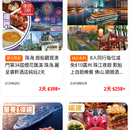
珠海 遊船觀賞澳
8人同行每位减
節日限定
純玩系列
門第34屆煙花匯演 珠海.麗
免$10廣州 珠江夜遊 歎船
呈睿軒酒店純玩2天
上自助晚餐 佛山.順頤酒店
純玩2天
JS-ZHAQ02
JS-KCMB02B
2天 $398+
2天 $258+