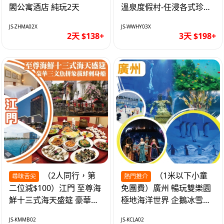
閣公寓酒店 純玩2天
溫泉度假村-任浸各式珍稀
含氡溫泉 純玩3天
JS-ZHMA02X
JS-WWHY03X
2天 $138+
3天 $198+
（2人同行，第
（1米以下小童
尋味舌尖
熱門推介
二位減$100）江門 至尊海
免團費）廣州 暢玩雙樂園
鮮十三式海天盛筵 豪華三
極地海洋世界 企鵝冰雪世
文魚拼象拔蚌刺身船 純玩
界 純玩2天
JS-KMMB02
JS-KCLA02
2天