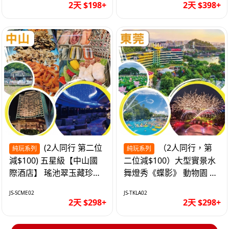
2天 $198+
2天 $398+
(2人同行 第二位
（2人同行，第
純玩系列
純玩系列
減$100) 五星級【中山國
二位減$100）大型實景水
際酒店】 瑤池翠玉藏珍盅
舞燈秀《蝶影》 動物園 水
海鮮自助晚餐 純玩2天
上樂園 入住隱賢山莊酒店
JS-SCME02
JS-TKLA02
純玩2天
2天 $298+
2天 $298+