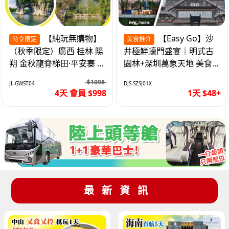
【純玩無購物】
【Easy Go】沙
時令限定
美食推介
（秋季限定）廣西 桂林 陽
井極鮮蠔門盛宴｜明式古
朔 金秋龍脊梯田·平安寨 城
園林+深圳萬象天地 美食
徽象鼻山 網紅富里橋 動車
純玩1天
$1098
JL-GWST04
DJS-SZSJ01X
4天
4天 會員 $998
1天 $48+
最新資訊