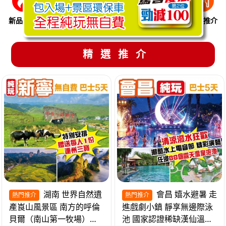
新品推介
季節限定
溫泉養生
買一送一
美食推介
精選推介
湖南 世界自然遺
會昌 嬉水避暑 走
熱門推介
熱門推介
產崀山風景區 南方的呼倫
進戲劇小鎮 靜享無邊際泳
貝爾（南山第一牧場）夜
池 國家認證稀缺漢仙溫泉