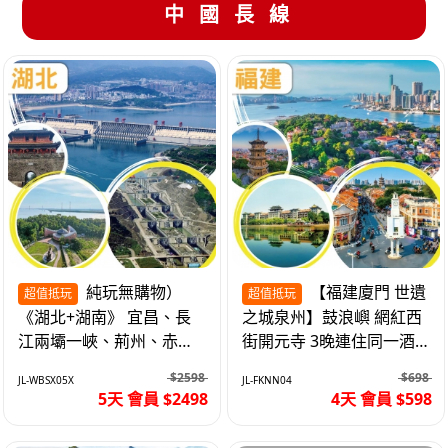
中國長線
純玩無購物）
【福建廈門 世遺
超值抵玩
超值抵玩
《湖北+湖南》 宜昌、長
之城泉州】鼓浪嶼 網紅西
江兩壩一峽、荊州、赤
街開元寺 3晚連住同一酒
壁、岳陽、長沙坡 高鐵5
店 免搬行李 動車4天
$2598
$698
JL-WBSX05X
JL-FKNN04
天
5天 會員 $2498
4天 會員 $598