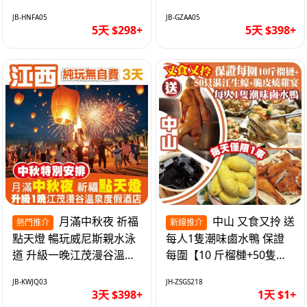
遊網紅打卡地西直街 純玩
邂逅身心舒緩 純玩巴士5
JB-HNFA05
JB-GZAA05
巴士5天
天
5天 $298+
5天 $398+
月滿中秋夜 祈福
中山 又食又拎 送
熱門推介
新線推介
點天燈 暢玩威尼斯親水泳
每人1隻潮味鹵水鴨 保證
道 升級一晚江茂漫谷溫泉
每圍【10 斤榴槤+50隻湛
度假酒店獨立泡池露臺房
江生蠔+脆皮燒雞宴】抵玩
JB-KWJQ03
JH-ZSGS218
純玩3天
1天
3天 $398+
1天 $1+