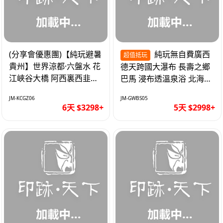
(分享會優惠團)【純玩避暑
純玩無自費廣西
超值抵玩
貴州】世界涼都·六盤水 花
德天跨國大瀑布 長壽之鄉
江峽谷大橋 阿西裏西韭菜
巴馬 浸布透溫泉浴 北海銀
坪 烏江寨 豪華雙飛6天
灘 巴士5天
JM-KCGZ06
JM-GWBS05
6天 $3298+
5天 $2998+