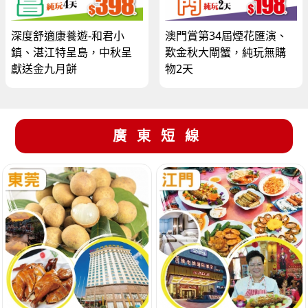
深度舒適康養遊-和君小
澳門賞第34屆煙花匯演、
鎮、湛江特呈島，中秋呈
歎金秋大閘蟹，純玩無購
獻送金九月餅
物2天
廣東短線