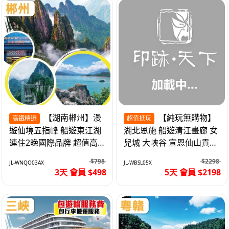
【湖南郴州】漫
【純玩無購物】
高鐵精選
超值抵玩
遊仙境五指峰 船遊東江湖
湖北恩施 船遊清江畫廊 女
連住2晚國際品牌 超值高
兒城 大峽谷 宣恩仙山貢水
鐵3天
直航5天
$798
$2298
JL-WNQO03AX
JL-WBSL05X
3天 會員 $498
5天 會員 $2198