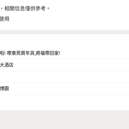
，相關信息僅供參考。

使用
啦! 嚟東莞買年貨,將福帶回家!
大酒店
博園