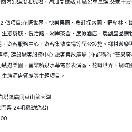
小時圈內到達潮汕機場、潮汕高鐵站,市區公車直達,交通十分
12 個項目:花嘅世界、快樂果園、農莊探索園、野豬林、
、生態餐廳、慢活館、湖岸茶舍、度假酒店、農副產品購物
場、遊客服務中心、遊客集散廣場等配套設施。鄉村遊樂
為標準, 建設遊客服務中心,旅客集散廣場 (亦都稱為 “芒果廣
動感遊樂園、音樂噴泉水幕電影表演區、花嘅世界、蝴蝶
生態酒店餐廳等主題項目。

白塔鎮廣同草山望天湖

門票 24項機動遊戲)

開放時間:08:00-18:00		     