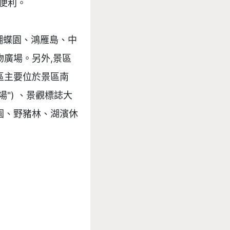
便利。

蝴蝶園、鴻雁島、中
廣場。另外,景區
區主要位於景區南
場") 、景觀標誌大
園、野豬林、湖濱休