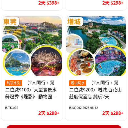
2天 $398+
2天 $298+
（2人同行，第
（2人同行，第
純玩系列
遊山玩水
二位減$100）大型實景水
二位減$200）增城.百花山
舞燈秀《蝶影》 動物園 水
莊度假酒店 純玩2天
上樂園 入住隱賢山莊酒店
JS-TKLA02
JS-KCJC02-2026-08-12
純玩2天
2天 $298+
2天 $298+