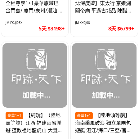
全程尊享1+1豪華旅遊巴
北深度遊】東太行 京娘湖
金門島/ 廈門/泉州/潮汕 無
關帝廟 平遥古城品 陳醋咖
自費 精品豪華團巴士5天
啡 太原直航8天
JM-FKUJ05X
JM-XXCJ08
5天 $3198+
8天 $6799+
【純玩】（陸地
【陸地頭等艙】
豪華1+1
豪華1+1
頭等艙）江西 福建兩省聯
海南乘風破浪 獨立單團包
遊 道教祖地龍虎山 大覺山
遊艇 湛江/海口/三亞/官塘/
夜遊汀州古城 1+1豪華巴
1+1巴士+豪華遊艇巡航6