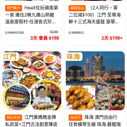
HeaX住玩嶺南第
（2人同行，第
熱門推介
尋味舌尖
一泉 連住2晚九連山熱龍
二位減$100）江門 至尊海
溫泉度假村-任浸各式珍稀
鮮十三式海天盛筵 豪華三
含氡溫泉 純玩3天
文魚拼象拔蚌刺身船 純玩
$238
JS-WWHY03BX
JS-KMMB02
2天
3天 會員 $198
2天 $198+
江門黃媽媽金牌
珠海 澳門自由行
純玩系列
自由行
私房菜+江門古法創意陳皮
任食橫琴生蠔 珠海.藝龍瑞