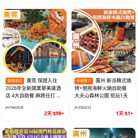
東莞 保證入住
廣州 新派韓式燒
豪嘆酒店
新線推介
2026年全新開業華美達酒
烤+現撈海鮮火鍋自助餐
店 4大自助餐 麻將任打 抵
大夫山森林公園 抵玩1天
玩2天
JH-TKKO02B
JH-ZSGS222
2天 $98+
1天 $1+