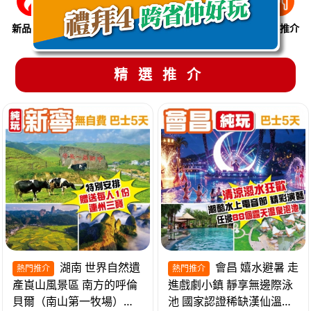
新品推介
季節限定
溫泉養生
買一送一
美食推介
精選推介
湖南 世界自然遺
會昌 嬉水避暑 走
熱門推介
熱門推介
產崀山風景區 南方的呼倫
進戲劇小鎮 靜享無邊際泳
貝爾（南山第一牧場）夜
池 國家認證稀缺漢仙溫泉