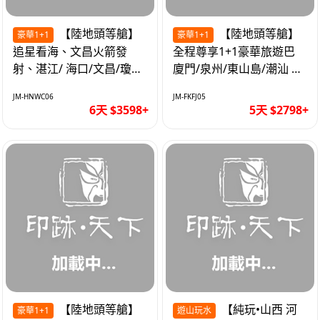
【陸地頭等艙】
【陸地頭等艙】
豪華1+1
豪華1+1
追星看海、文昌火箭發
全程尊享1+1豪華旅遊巴
射、湛江/ 海口/文昌/瓊海/
廈門/泉州/東山島/潮汕 精
三亞/ 航太科技和海島度假
品豪華團5天
JM-HNWC06
JM-FKFJ05
優質6天
6天 $3598+
5天 $2798+
【陸地頭等艙】
【純玩•山西 河
豪華1+1
遊山玩水