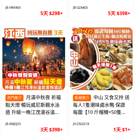
遊網紅打卡地西直街 純玩
邂逅身心舒緩 純玩巴士5
JB-HNFA05
JB-GZAA05
巴士5天
天
5天 $298+
5天 $398+
月滿中秋夜 祈福
中山 又食又拎 送
熱門推介
新線推介
點天燈 暢玩威尼斯親水泳
每人1隻潮味鹵水鴨 保證
道 升級一晚江茂漫谷溫泉
每圍【10 斤榴槤+50隻湛
度假酒店獨立泡池露臺房
江生蠔+脆皮燒雞宴】抵玩
JB-KWJQ03
JH-ZSGS218
純玩3天
1天
3天 $398+
1天 $1+