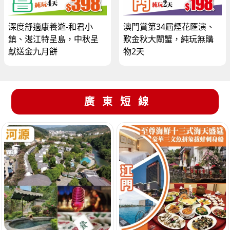
深度舒適康養遊-和君小
澳門賞第34屆煙花匯演、
鎮、湛江特呈島，中秋呈
歎金秋大閘蟹，純玩無購
獻送金九月餅
物2天
廣東短線