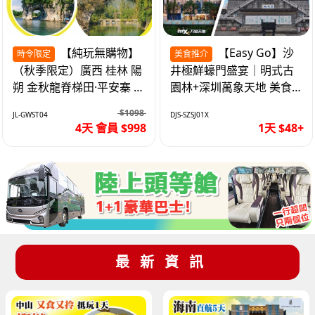
【純玩無購物】
【Easy Go】沙
時令限定
美食推介
（秋季限定）廣西 桂林 陽
井極鮮蠔門盛宴｜明式古
朔 金秋龍脊梯田·平安寨 城
園林+深圳萬象天地 美食
徽象鼻山 網紅富里橋 動車
純玩1天
$1098
JL-GWST04
DJS-SZSJ01X
4天
4天 會員 $998
1天 $48+
最新資訊