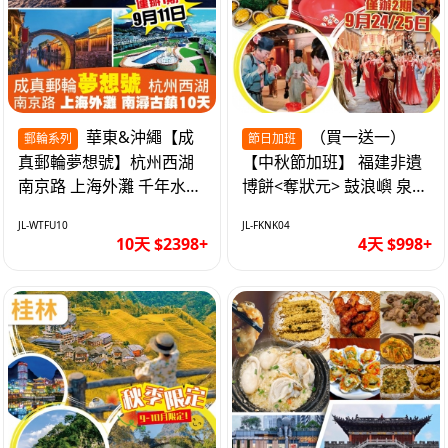
華東&沖繩【成
（買一送一）
郵輪系列
節日加班
真郵輪夢想號】杭州西湖
【中秋節加班】 福建非遺
南京路 上海外灘 千年水鄉
博餅<奪狀元> 鼓浪嶼 泉州
南潯古鎮 暢遊華東4市 無
西街 品龍蝦鮑魚海鮮宴 動
JL-WTFU10
JL-FKNK04
自費10天
車超值4天
10天 $2398+
4天 $998+