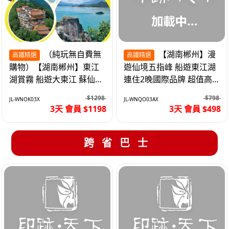
（純玩無自費無
【湖南郴州】漫
高鐵精選
高鐵精選
購物）【湖南郴州】東江
遊仙境五指峰 船遊東江湖
湖賞霧 船遊大東江 蘇仙嶺
連住2晚國際品牌 超值高
夜遊裕後街 高鐵3天
鐵3天
$1298
$798
JL-WNOK03X
JL-WNQO03AX
3天 會員 $1198
3天 會員 $498
跨省巴士