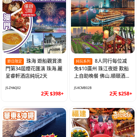
珠海 遊船觀賞澳
8人同行每位减
節日限定
純玩系列
門第34屆煙花匯演 珠海.麗
免$10廣州 珠江夜遊 歎船
呈睿軒酒店純玩2天
上自助晚餐 佛山.順頤酒店
純玩2天
JS-ZHAQ02
JS-KCMB02B
2天 $398+
2天 $258+