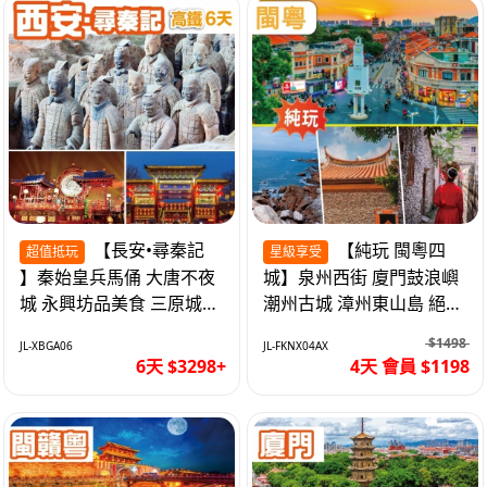
【長安•尋秦記
【純玩 閩粵四
超值抵玩
星級享受
】秦始皇兵馬俑 大唐不夜
城】泉州西街 廈門鼓浪嶼
城 永興坊品美食 三原城隍
潮州古城 漳州東山島 絕無
廟 西安高鐵6天
自費 福建動車4天
$1498
JL-XBGA06
JL-FKNX04AX
6天 $3298+
4天 會員 $1198