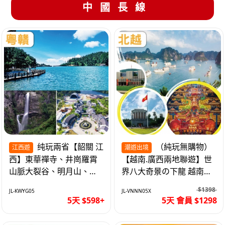
中國長線
纯玩兩省【韶關 江
（純玩無購物）
江西遊
潮遊出境
西】東華禪寺、井崗羅霄
【越南.廣西兩地聯遊】世
山脈大裂谷、明月山、仙
界八大奇景の下龍 越南首
女湖、巴士5天
都の河內 打卡南寧之夜 動
$1398
JL-KWYG05
JL-VNNN05X
車5天
5天 $598+
5天 會員 $1298