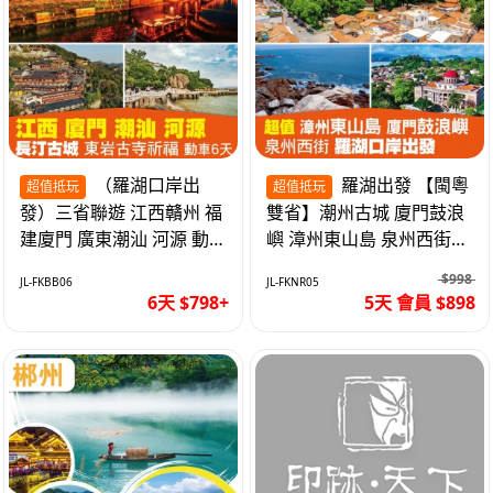
（羅湖口岸出
羅湖出發 【閩粵
超值抵玩
超值抵玩
發）三省聯遊 江西贛州 福
雙省】潮州古城 廈門鼓浪
建廈門 廣東潮汕 河源 動車
嶼 漳州東山島 泉州西街
超值6天
《位上.石斛肉汁燉鮑魚》
$998
JL-FKBB06
JL-FKNR05
超值抵玩5天
6天 $798+
5天 會員 $898