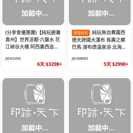
(分享會優惠團)【純玩避暑
純玩無自費廣西
超值抵玩
貴州】世界涼都·六盤水 花
德天跨國大瀑布 長壽之鄉
江峽谷大橋 阿西裏西韭菜
巴馬 浸布透溫泉浴 北海銀
坪 烏江寨 豪華雙飛6天
灘 巴士5天
JM-KCGZ06
JM-GWBS05
6天 $3298+
5天 $2998+