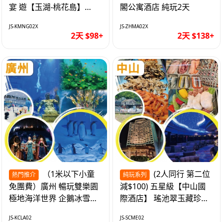
宴 遊【玉湖-桃花島】
閣公寓酒店 純玩2天
【中嘉維也納國際酒店】
JS-KMNG02X
JS-ZHMA02X
純玩2天
2天 $98+
2天 $138+
（1米以下小童
(2人同行 第二位
熱門推介
純玩系列
免團費）廣州 暢玩雙樂園
減$100) 五星級【中山國
極地海洋世界 企鵝冰雪世
際酒店】 瑤池翠玉藏珍盅
界 純玩2天
海鮮自助晚餐 純玩2天
JS-KCLA02
JS-SCME02