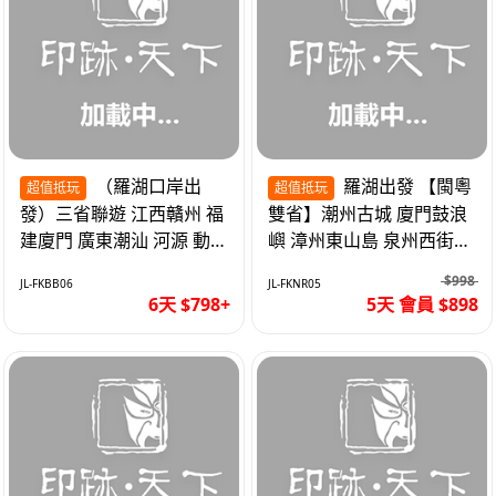
（羅湖口岸出
羅湖出發 【閩粵
超值抵玩
超值抵玩
發）三省聯遊 江西贛州 福
雙省】潮州古城 廈門鼓浪
建廈門 廣東潮汕 河源 動車
嶼 漳州東山島 泉州西街
超值6天
《位上.石斛肉汁燉鮑魚》
$998
JL-FKBB06
JL-FKNR05
超值抵玩5天
6天 $798+
5天 會員 $898