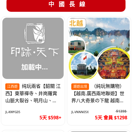
中國長線
纯玩兩省【韶關 江
（純玩無購物）
江西遊
潮遊出境
西】東華禪寺、井崗羅霄
【越南.廣西兩地聯遊】世
山脈大裂谷、明月山、仙
界八大奇景の下龍 越南首
女湖、巴士5天
都の河內 打卡南寧之夜 動
$1398
JL-KWYG05
JL-VNNN05X
車5天
5天 $598+
5天 會員 $1298