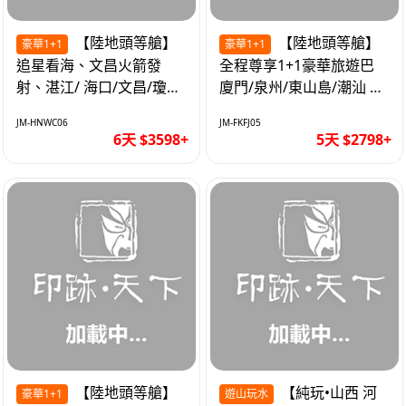
【陸地頭等艙】
【陸地頭等艙】
豪華1+1
豪華1+1
追星看海、文昌火箭發
全程尊享1+1豪華旅遊巴
射、湛江/ 海口/文昌/瓊海/
廈門/泉州/東山島/潮汕 精
三亞/ 航太科技和海島度假
品豪華團5天
JM-HNWC06
JM-FKFJ05
優質6天
6天 $3598+
5天 $2798+
【陸地頭等艙】
【純玩•山西 河
豪華1+1
遊山玩水