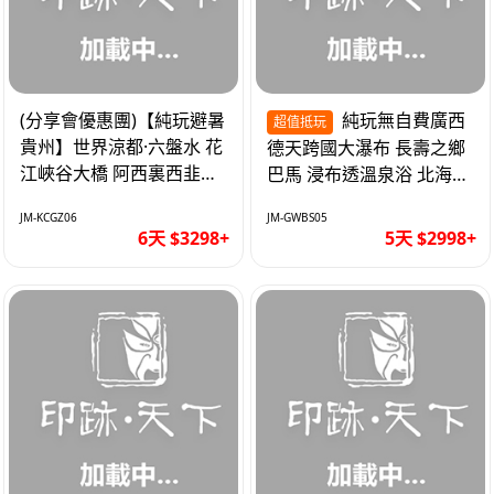
(分享會優惠團)【純玩避暑
純玩無自費廣西
超值抵玩
貴州】世界涼都·六盤水 花
德天跨國大瀑布 長壽之鄉
江峽谷大橋 阿西裏西韭菜
巴馬 浸布透溫泉浴 北海銀
坪 烏江寨 豪華雙飛6天
灘 巴士5天
JM-KCGZ06
JM-GWBS05
6天 $3298+
5天 $2998+