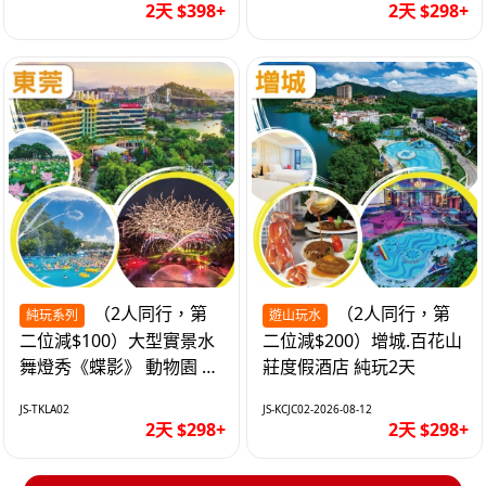
2天 $398+
2天 $298+
（2人同行，第
（2人同行，第
純玩系列
遊山玩水
二位減$100）大型實景水
二位減$200）增城.百花山
舞燈秀《蝶影》 動物園 水
莊度假酒店 純玩2天
上樂園 入住隱賢山莊酒店
JS-TKLA02
JS-KCJC02-2026-08-12
純玩2天
2天 $298+
2天 $298+