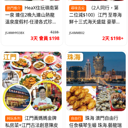
HeaX住玩嶺南第
（2人同行，第
熱門推介
尋味舌尖
一泉 連住2晚九連山熱龍
二位減$100）江門 至尊海
溫泉度假村-任浸各式珍稀
鮮十三式海天盛筵 豪華三
含氡溫泉 純玩3天
文魚拼象拔蚌刺身船 純玩
$238
JS-WWHY03BX
JS-KMMB02
2天
3天 會員 $198
2天 $198+
江門黃媽媽金牌
珠海 澳門自由行
純玩系列
自由行
私房菜+江門古法創意陳皮
任食橫琴生蠔 珠海.藝龍瑞