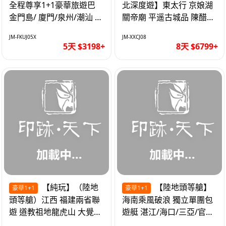
全程尊享1+1豪華旅遊巴
北深度遊】東太行 京娘湖
金門島/ 廈門/泉州/潮汕 無
關帝廟 平遥古城品 陳醋咖
自費 精品豪華團巴士5天
啡 太原直航8天
JM-FKUJ05X
JM-XXCJ08
5天 $3198+
8天 $6799+
【純玩】（陸地
【陸地頭等艙】
豪華1+1
豪華1+1
頭等艙）江西 福建兩省聯
海南乘風破浪 獨立單團包
遊 道教祖地龍虎山 大覺山
遊艇 湛江/海口/三亞/官塘/
夜遊汀州古城 1+1豪華巴
1+1巴士+豪華遊艇巡航6