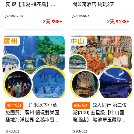
宴 遊【玉湖-桃花島】
閣公寓酒店 純玩2天
【中嘉維也納國際酒店】
JS-KMNG02X
JS-ZHMA02X
純玩2天
2天 $98+
2天 $138+
（1米以下小童
(2人同行 第二位
熱門推介
純玩系列
免團費）廣州 暢玩雙樂園
減$100) 五星級【中山國
極地海洋世界 企鵝冰雪世
際酒店】 瑤池翠玉藏珍盅
界 純玩2天
海鮮自助晚餐 純玩2天
JS-KCLA02
JS-SCME02