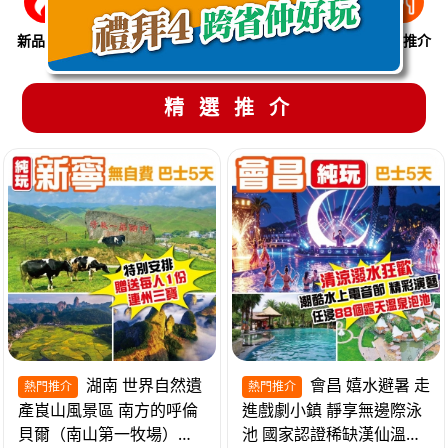
新品推介
季節限定
溫泉養生
買一送一
美食推介
精選推介
湖南 世界自然遺
會昌 嬉水避暑 走
熱門推介
熱門推介
產崀山風景區 南方的呼倫
進戲劇小鎮 靜享無邊際泳
貝爾（南山第一牧場）夜
池 國家認證稀缺漢仙溫泉