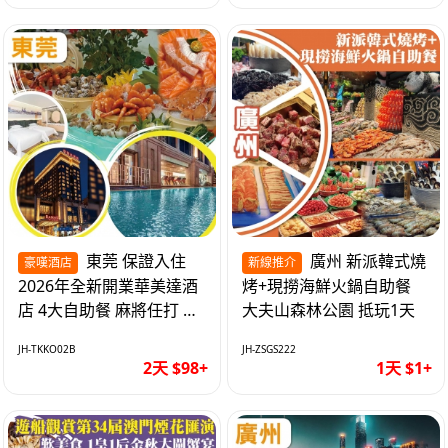
東莞 保證入住
廣州 新派韓式燒
豪嘆酒店
新線推介
2026年全新開業華美達酒
烤+現撈海鮮火鍋自助餐
店 4大自助餐 麻將任打 抵
大夫山森林公園 抵玩1天
玩2天
JH-TKKO02B
JH-ZSGS222
2天 $98+
1天 $1+