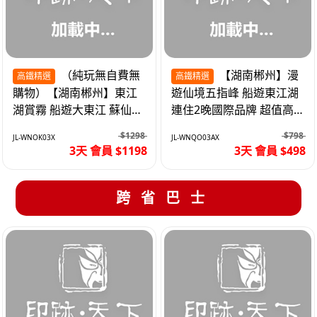
（純玩無自費無
【湖南郴州】漫
高鐵精選
高鐵精選
購物）【湖南郴州】東江
遊仙境五指峰 船遊東江湖
湖賞霧 船遊大東江 蘇仙嶺
連住2晚國際品牌 超值高
夜遊裕後街 高鐵3天
鐵3天
$1298
$798
JL-WNOK03X
JL-WNQO03AX
3天 會員 $1198
3天 會員 $498
跨省巴士