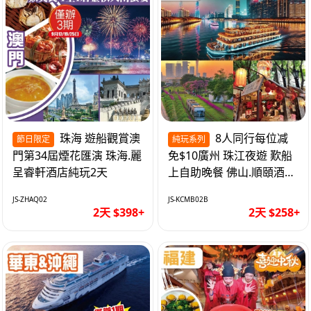
珠海 遊船觀賞澳
8人同行每位减
節日限定
純玩系列
門第34屆煙花匯演 珠海.麗
免$10廣州 珠江夜遊 歎船
呈睿軒酒店純玩2天
上自助晚餐 佛山.順頤酒店
純玩2天
JS-ZHAQ02
JS-KCMB02B
2天 $398+
2天 $258+