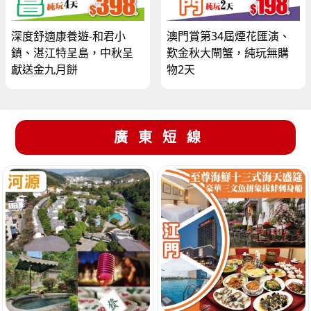
深度舒適康養遊-和君小
澳門賞第34屆煙花匯演、
鎮、湛江特呈島，中秋呈
歎金秋大閘蟹，純玩無購
獻送金九月餅
物2天
廣東短線