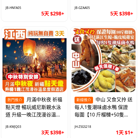
遊網紅打卡地西直街 純玩
邂逅身心舒緩 純玩巴士5
JB-HNFA05
JB-GZAA05
巴士5天
天
5天 $298+
5天 $398+
月滿中秋夜 祈福
中山 又食又拎 送
熱門推介
新線推介
點天燈 暢玩威尼斯親水泳
每人1隻潮味鹵水鴨 保證
道 升級一晚江茂漫谷溫泉
每圍【10 斤榴槤+50隻湛
度假酒店獨立泡池露臺房
江生蠔+脆皮燒雞宴】抵玩
JB-KWJQ03
JH-ZSGS218
純玩3天
1天
3天 $398+
1天 $1+