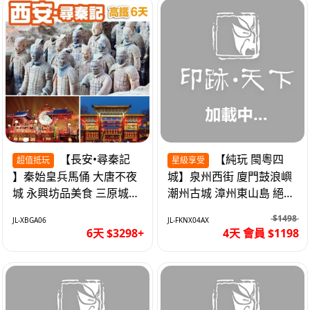
【長安•尋秦記
【純玩 閩粵四
超值抵玩
星級享受
】秦始皇兵馬俑 大唐不夜
城】泉州西街 廈門鼓浪嶼
城 永興坊品美食 三原城隍
潮州古城 漳州東山島 絕無
廟 西安高鐵6天
自費 福建動車4天
$1498
JL-XBGA06
JL-FKNX04AX
6天 $3298+
4天 會員 $1198