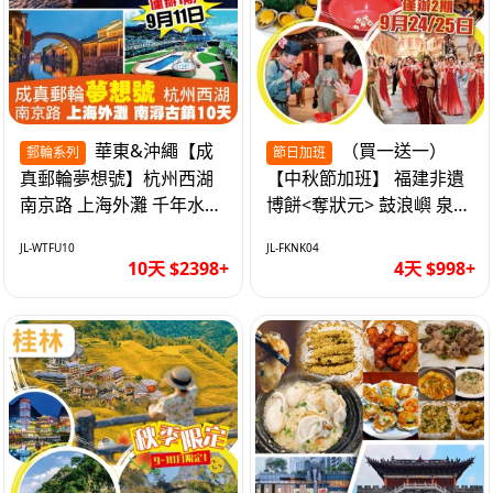
華東&沖繩【成
（買一送一）
郵輪系列
節日加班
真郵輪夢想號】杭州西湖
【中秋節加班】 福建非遺
南京路 上海外灘 千年水鄉
博餅<奪狀元> 鼓浪嶼 泉州
南潯古鎮 暢遊華東4市 無
西街 品龍蝦鮑魚海鮮宴 動
JL-WTFU10
JL-FKNK04
自費10天
車超值4天
10天 $2398+
4天 $998+