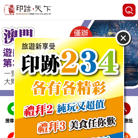
搜尋線路
跨省巴士
即時特惠
休閒娛樂
會員激抵