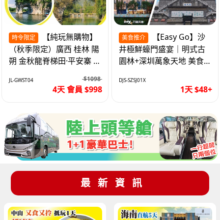
【純玩無購物】
【Easy Go】沙
時令限定
美食推介
（秋季限定）廣西 桂林 陽
井極鮮蠔門盛宴｜明式古
朔 金秋龍脊梯田·平安寨 城
園林+深圳萬象天地 美食
徽象鼻山 網紅富里橋 動車
純玩1天
$1098
JL-GWST04
DJS-SZSJ01X
4天
4天 會員 $998
1天 $48+
最新資訊